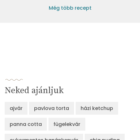
Még több recept
Neked ajánljuk
ajvár
pavlova torta
házi ketchup
panna cotta
fügelekvár