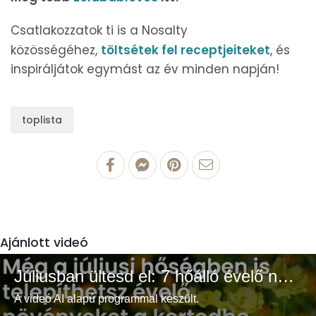
Csatlakozzatok ti is a Nosalty
közösségéhez,
töltsétek fel receptjeiteket
, és
inspiráljátok egymást az év minden napján!
toplista
Ajánlott videó
Júliusban ültesd el: 7 hőálló évelő növény a színes és buja kertért
A videó AI alapú programmal készült.