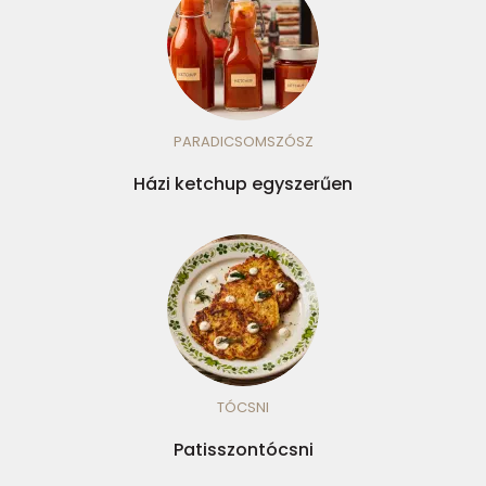
PARADICSOMSZÓSZ
Házi ketchup egyszerűen
TÓCSNI
Patisszontócsni