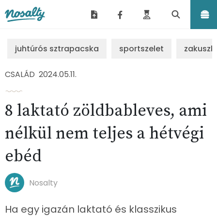
Nosalty
juhtúrós sztrapacska
sportszelet
zakuszk
CSALÁD
2024.05.11.
8 laktató zöldbableves, ami
nélkül nem teljes a hétvégi
ebéd
Nosalty
Ha egy igazán laktató és klasszikus