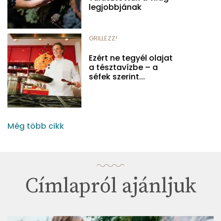
legjobbjának
GRILLEZZ!
Ezért ne tegyél olajat
a tésztavízbe – a
séfek szerint...
Még több cikk
Címlapról ajánljuk