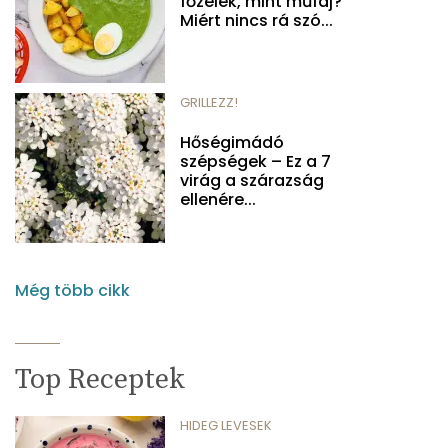
főzelék, mint műfaj?
Miért nincs rá szó...
GRILLEZZ!
Hőségimádó
szépségek – Ez a 7
virág a szárazság
ellenére...
Még több cikk
Top Receptek
HIDEG LEVESEK