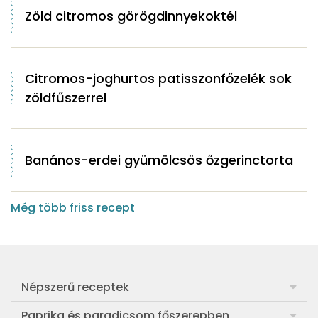
Zöld citromos görögdinnyekoktél
Citromos-joghurtos patisszonfőzelék sok
zöldfűszerrel
Banános-erdei gyümölcsös őzgerinctorta
Még több friss recept
Népszerű receptek
Frankfurti leves
Paprika és paradicsom főszerepben