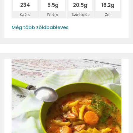
234
5.5g
20.5g
16.2g
Kalória
Fehérje
Szénhidrát
Zsír
Még több zöldbableves