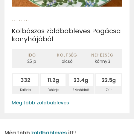
Kolbászos zöldbableves Pogácsa
konyhájából
IDŐ
KÖLTSÉG
NEHÉZSÉG
25
p
olcsó
könnyű
332
11.2g
23.4g
22.5g
Kalória
Fehérje
Szénhidrát
Zsír
Még több zöldbableves
Még több
zöldbableves
itt!