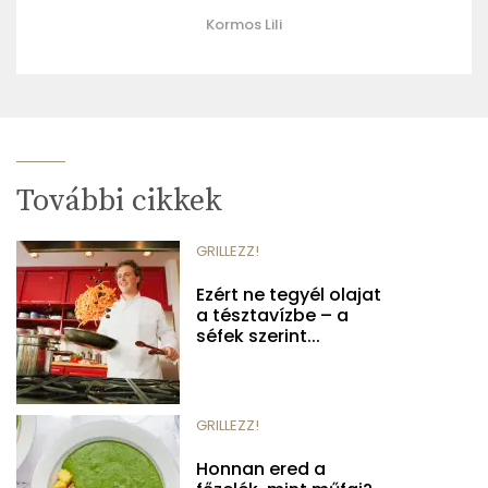
Kormos Lili
További cikkek
GRILLEZZ!
Ezért ne tegyél olajat
a tésztavízbe – a
séfek szerint...
GRILLEZZ!
Honnan ered a