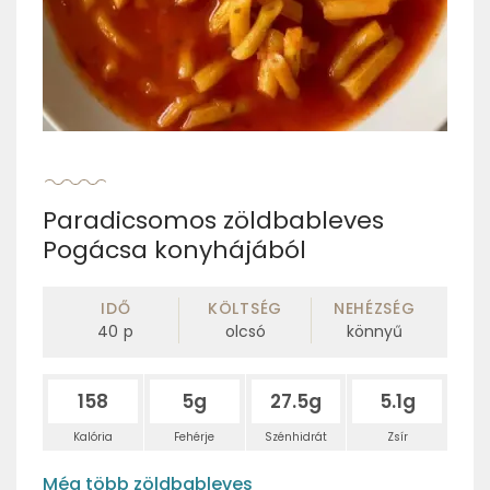
Paradicsomos zöldbableves
Pogácsa konyhájából
IDŐ
KÖLTSÉG
NEHÉZSÉG
40
p
olcsó
könnyű
158
5g
27.5g
5.1g
Kalória
Fehérje
Szénhidrát
Zsír
Még több zöldbableves