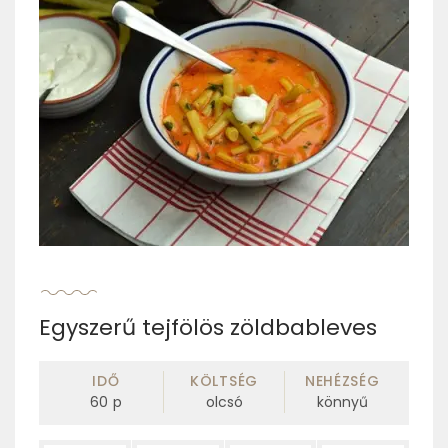
Egyszerű tejfölös zöldbableves
IDŐ
KÖLTSÉG
NEHÉZSÉG
60
p
olcsó
könnyű