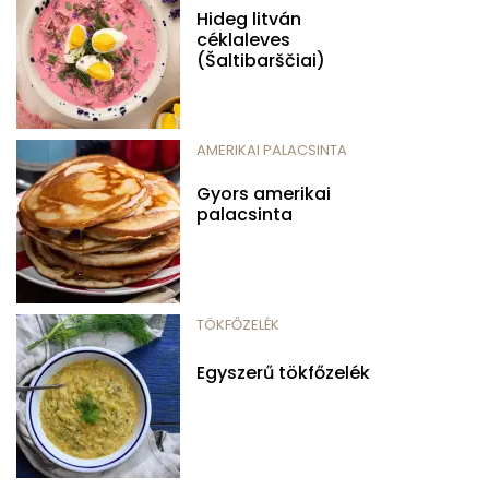
Hideg litván
céklaleves
(Šaltibarščiai)
AMERIKAI PALACSINTA
Gyors amerikai
palacsinta
TÖKFŐZELÉK
Egyszerű tökfőzelék