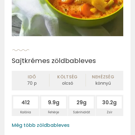
Sajtkrémes zöldbableves
IDŐ
KÖLTSÉG
NEHÉZSÉG
70
p
olcsó
könnyű
412
9.9g
29g
30.2g
Kalória
Fehérje
Szénhidrát
Zsír
Még több zöldbableves