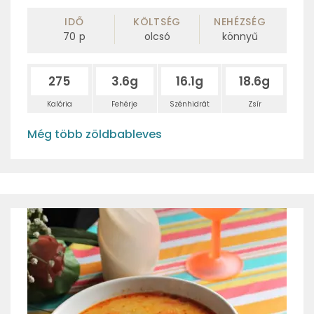
IDŐ
KÖLTSÉG
NEHÉZSÉG
70
p
olcsó
könnyű
275
3.6g
16.1g
18.6g
Kalória
Fehérje
Szénhidrát
Zsír
Még több zöldbableves