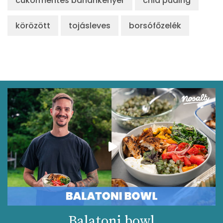
cukormentes banánkenyér
chia puding
körözött
tojásleves
borsófőzelék
Balatoni bowl