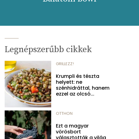
Legnépszerűbb cikkek
GRILLEZZ!
Krumpli és tészta
helyett: ne
szénhidráttal, hanem
ezzel az olcsó...
OTTHON
Ezt a magyar
vörösbort
választották a világ