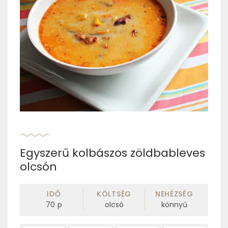
Egyszerű kolbászos zöldbableves
olcsón
IDŐ
KÖLTSÉG
NEHÉZSÉG
70
p
olcsó
könnyű