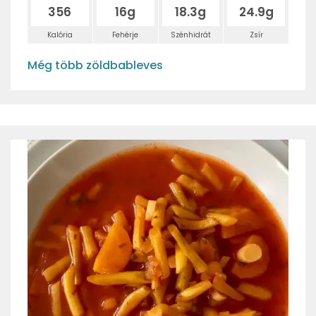
356
16g
18.3g
24.9g
Kalória
Fehérje
Szénhidrát
Zsír
Még több zöldbableves