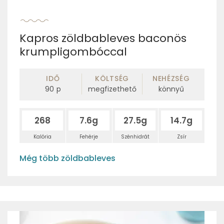
Kapros zöldbableves baconös
krumpligombóccal
IDŐ
KÖLTSÉG
NEHÉZSÉG
90
p
megfizethető
könnyű
268
7.6g
27.5g
14.7g
Kalória
Fehérje
Szénhidrát
Zsír
Még több zöldbableves