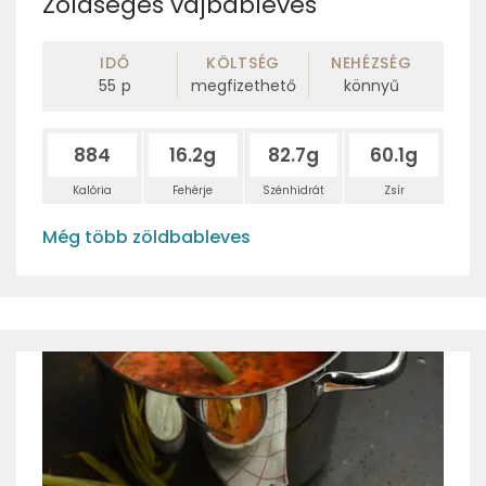
Zöldséges vajbableves
IDŐ
KÖLTSÉG
NEHÉZSÉG
55
p
megfizethető
könnyű
884
16.2g
82.7g
60.1g
Kalória
Fehérje
Szénhidrát
Zsír
Még több zöldbableves