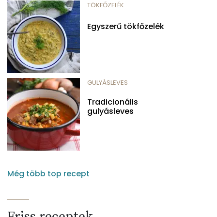
TÖKFŐZELÉK
Egyszerű tökfőzelék
GULYÁSLEVES
Tradicionális
gulyásleves
Még több top recept
Friss receptek