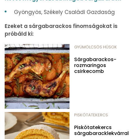
Gyöngyös, Székely Családi Gazdaság
Ezeket a sárgabarackos finomságokat is
próbáld ki:
GYÜMÖLCSÖS HÚSOK
Sárgabarackos-
rozmaringos
csirkecomb
PISKÓTATEKERCS
Piskótatekercs
sárgabaracklekvárral