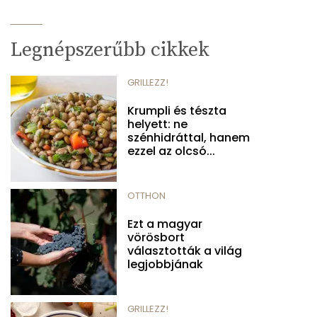
Legnépszerűbb cikkek
GRILLEZZ!
Krumpli és tészta
helyett: ne
szénhidráttal, hanem
ezzel az olcsó...
OTTHON
Ezt a magyar
vörösbort
választották a világ
legjobbjának
GRILLEZZ!