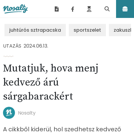
Nosalty
juhtúrós sztrapacska
sportszelet
zakuszk
UTAZÁS
2024.06.13.
Mutatjuk, hova menj
kedvező árú
sárgabarackért
Nosalty
A cikkből kiderül, hol szedhetsz kedvező