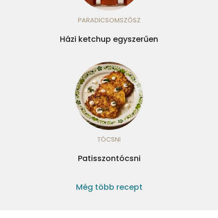
PARADICSOMSZÓSZ
Házi ketchup egyszerűen
TÓCSNI
Patisszontócsni
Még több recept