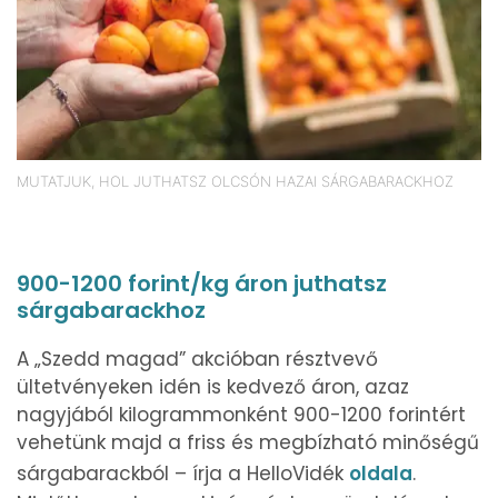
MUTATJUK, HOL JUTHATSZ OLCSÓN HAZAI SÁRGABARACKHOZ
900-1200 forint/kg áron juthatsz
sárgabarackhoz
A „Szedd magad” akcióban résztvevő
ültetvényeken idén is kedvező áron, azaz
nagyjából kilogrammonként 900-1200 forintért
vehetünk majd a friss és megbízható minőségű
sárgabarackból – írja a HelloVidék
oldala
.