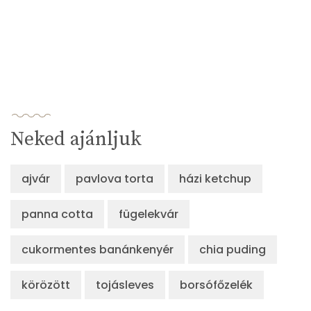
Neked ajánljuk
ajvár
pavlova torta
házi ketchup
panna cotta
fügelekvár
cukormentes banánkenyér
chia puding
körözött
tojásleves
borsófőzelék