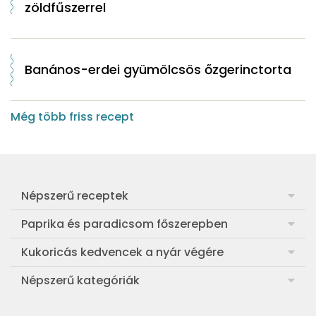
zöldfűszerrel
Banános-erdei gyümölcsös őzgerinctorta
Még több friss recept
Népszerű receptek
Frankfurti leves
Paprika és paradicsom főszerepben
Egyszerű muffin
Pan con Tomate
Kukoricás kedvencek a nyár végére
Aranygaluska
Paradicsom és paprika eltevése télre
Legfinomabb főtt kukorica
Népszerű kategóriák
Egyszerű paradicsomleves
Mézes-mascarponés sült paradicsom
Ropogós kukoricás fritters
Ebéd receptek