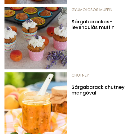
GYÜMÖLCSÖS MUFFIN
Sárgabarackos-
levendulás muffin
CHUTNEY
Sárgabarack chutney
mangóval