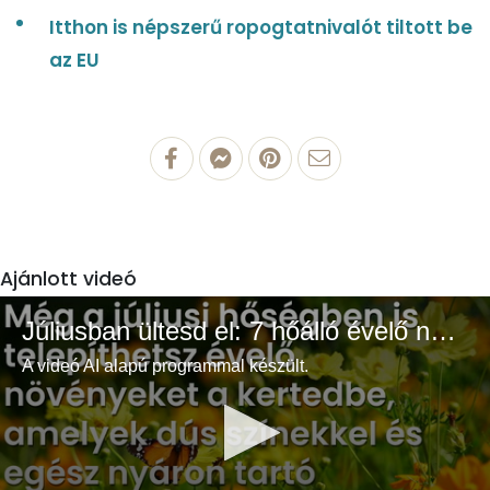
Itthon is népszerű ropogtatnivalót tiltott be
az EU
Ajánlott videó
Júliusban ültesd el: 7 hőálló évelő növény a színes és buja kertért
A videó AI alapú programmal készült.