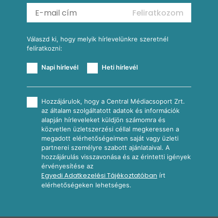
Mexikói kukoricasaláta
Reggeli receptek
Feliratkozom
További receptkategóriák
Válaszd ki, hogy melyik hírlevelünkre szeretnél
felíratkozni:
Napi hírlevél
Heti hírlevél
Hozzájárulok, hogy a Central Médiacsoport Zrt.
az általam szolgáltatott adatok és információk
alapján hírleveleket küldjön számomra és
közvetlen üzletszerzési céllal megkeressen a
megadott elérhetőségeimen saját vagy üzleti
partnerei személyre szabott ajánlataival. A
hozzájárulás visszavonása és az érintetti igények
érvényesítése az
Egyedi Adatkezelési Tájékoztatóban
írt
elérhetőségeken lehetséges.