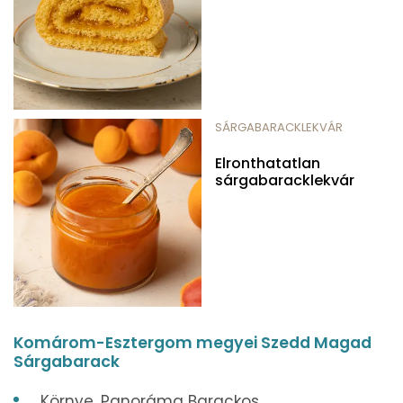
SÁRGABARACKLEKVÁR
Elronthatatlan
sárgabaracklekvár
Komárom-Esztergom megyei Szedd Magad
Sárgabarack
Környe, Panoráma Barackos