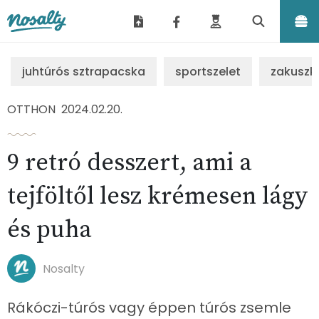
Nosalty
juhtúrós sztrapacska
sportszelet
zakuszk
OTTHON
2024.02.20.
9 retró desszert, ami a
tejföltől lesz krémesen lágy
és puha
Nosalty
Rákóczi-túrós vagy éppen túrós zsemle