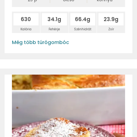
630
34.1g
66.4g
23.9g
Kalória
Fehérje
Szénhidrát
Zsír
Még több túrógombóc