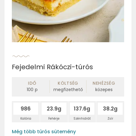
Fejedelmi Rákóczi-túrós
IDŐ
KÖLTSÉG
NEHÉZSÉG
100
p
megfizethető
közepes
986
23.9g
137.6g
38.2g
Kalória
Fehérje
Szénhidrát
Zsír
Még több túrós sütemény