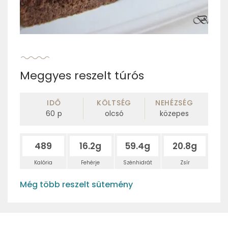
Meggyes reszelt túrós
IDŐ
KÖLTSÉG
NEHÉZSÉG
60
p
olcsó
közepes
489
16.2g
59.4g
20.8g
Kalória
Fehérje
Szénhidrát
Zsír
Még több reszelt sütemény