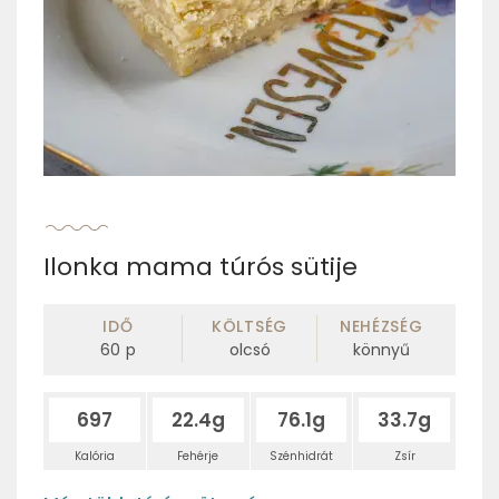
Ilonka mama túrós sütije
IDŐ
KÖLTSÉG
NEHÉZSÉG
60
p
olcsó
könnyű
697
22.4g
76.1g
33.7g
Kalória
Fehérje
Szénhidrát
Zsír