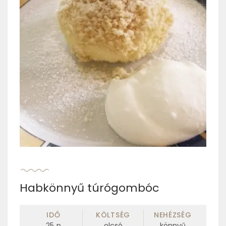
Habkönnyű túrógombóc
IDŐ
KÖLTSÉG
NEHÉZSÉG
25
p
olcsó
könnyű