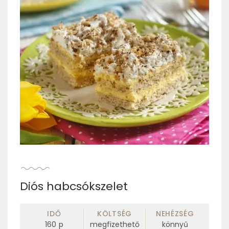
Diós habcsókszelet
IDŐ
KÖLTSÉG
NEHÉZSÉG
160
p
megfizethető
könnyű