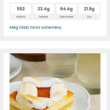
553
23.4g
64.4g
21.9g
Kalória
Fehérje
Szénhidrát
Zsír
Még több túrós sütemény