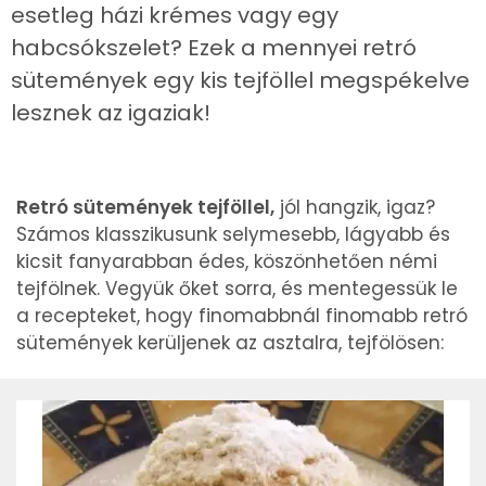
esetleg házi krémes vagy egy
habcsókszelet? Ezek a mennyei retró
sütemények egy kis tejföllel megspékelve
lesznek az igaziak!
Retró sütemények tejföllel,
jól hangzik, igaz?
Számos klasszikusunk selymesebb, lágyabb és
kicsit fanyarabban édes, köszönhetően némi
tejfölnek. Vegyük őket sorra, és mentegessük le
a recepteket, hogy finomabbnál finomabb retró
sütemények kerüljenek az asztalra, tejfölösen: