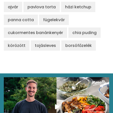
ajvár
pavlova torta
házi ketchup
panna cotta
fügelekvár
cukormentes banánkenyér
chia puding
körözött
tojásleves
borsófőzelék