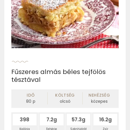
Fűszeres almás béles tejfölös
tésztával
IDŐ
KÖLTSÉG
NEHÉZSÉG
80
p
olcsó
közepes
398
7.2g
57.3g
16.2g
Kalória
Fehérje
Szénhidrát
Zsír