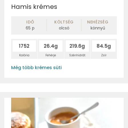
Hamis krémes
IDŐ
KÖLTSÉG
NEHÉZSÉG
65
p
olcsó
könnyű
1752
26.4g
219.6g
84.5g
Kalória
Fehérje
Szénhidrát
Zsír
Még több krémes süti