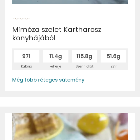
Mimóza szelet Kartharosz
konyhájából
971
11.4g
115.8g
51.6g
Kalória
Fehérje
Szénhidrát
Zsír
Még több réteges sütemény