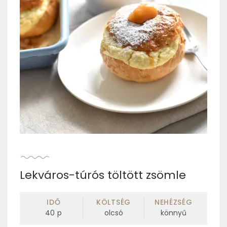
Lekváros-túrós töltött zsömle
IDŐ
KÖLTSÉG
NEHÉZSÉG
40
p
olcsó
könnyű