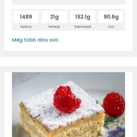
1489
21g
152.1g
90.6g
Kalória
Fehérje
Szénhidrát
Zsír
Még több diós süti