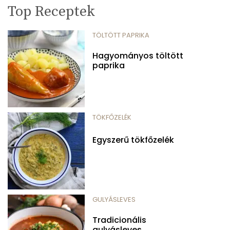
Top Receptek
TÖLTÖTT PAPRIKA
Hagyományos töltött
paprika
TÖKFŐZELÉK
Egyszerű tökfőzelék
GULYÁSLEVES
Tradicionális
gulyásleves