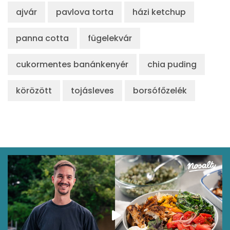
ajvár
pavlova torta
házi ketchup
panna cotta
fügelekvár
cukormentes banánkenyér
chia puding
körözött
tojásleves
borsófőzelék