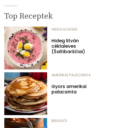
Top Receptek
HIDEG LEVESEK
Hideg litván
céklaleves
(Šaltibarščiai)
AMERIKAI PALACSINTA
Gyors amerikai
palacsinta
BRASSÓI