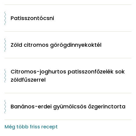
Patisszontócsni
Zöld citromos görögdinnyekoktél
Citromos-joghurtos patisszonfőzelék sok
zöldfűszerrel
Banános-erdei gyümölcsös őzgerinctorta
Még több friss recept