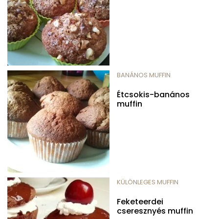
BANÁNOS MUFFIN
Étcsokis-banános
muffin
KÜLÖNLEGES MUFFIN
Feketeerdei
cseresznyés muffin