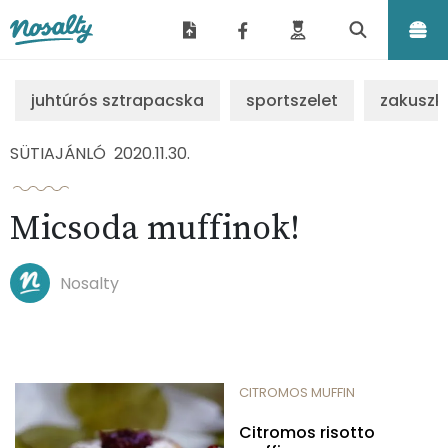
Nosalty
juhtúrós sztrapacska
sportszelet
zakuszk
SÜTIAJÁNLÓ
2020.11.30.
Micsoda muffinok!
Nosalty
CITROMOS MUFFIN
Citromos risotto