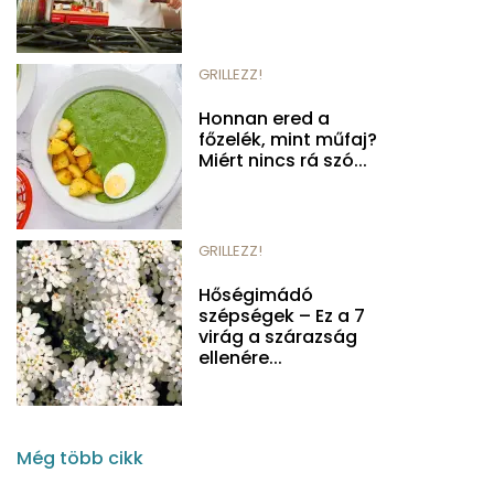
GRILLEZZ!
Honnan ered a
főzelék, mint műfaj?
Miért nincs rá szó...
GRILLEZZ!
Hőségimádó
szépségek – Ez a 7
virág a szárazság
ellenére...
Még több cikk