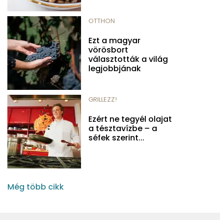
OTTHON
Ezt a magyar
vörösbort
választották a világ
legjobbjának
GRILLEZZ!
Ezért ne tegyél olajat
a tésztavízbe – a
séfek szerint...
Még több cikk