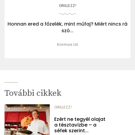
GRILLEZZ!
Honnan ered a főzelék, mint műfaj? Miért nincs rá
szó...
Kormos Lili
További cikkek
GRILLEZZ!
Ezért ne tegyél olajat
a tésztavízbe – a
séfek szerint...