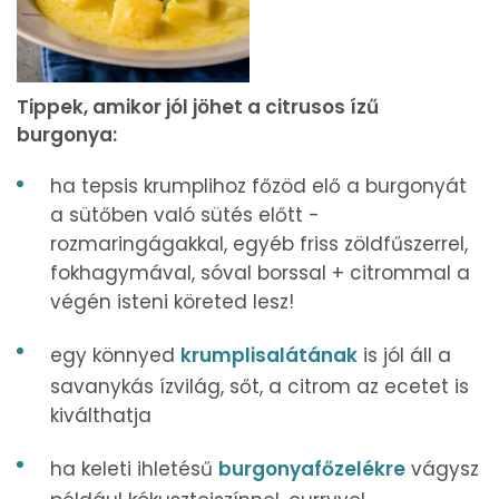
Tippek, amikor jól jöhet a citrusos ízű
burgonya:
ha tepsis krumplihoz főzöd elő a burgonyát
a sütőben való sütés előtt -
rozmaringágakkal, egyéb friss zöldfűszerrel,
fokhagymával, sóval borssal + citrommal a
végén isteni köreted lesz!
egy könnyed
krumplisalátának
is jól áll a
savanykás ízvilág, sőt, a citrom az ecetet is
kiválthatja
ha keleti ihletésű
burgonyafőzelékre
vágysz