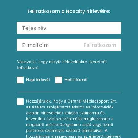
Amerikai palacsinta
Paprikás-juhtúrós hajtovány
Csirkés-kukoricás pite
Tésztareceptek
Feliratkozom a Nosalty hírlevélre:
Carbonara
Shakshuka
Mexikói húsleves kukorica salsával
Saláták
Ratatouille
Almás-kéksajtos kukoricasaláta
Köretek
Mexikói kukoricasaláta
Reggeli receptek
Feliratkozom
További receptkategóriák
Válaszd ki, hogy melyik hírlevelünkre szeretnél
felíratkozni:
Napi hírlevél
Heti hírlevél
Hozzájárulok, hogy a Central Médiacsoport Zrt.
az általam szolgáltatott adatok és információk
alapján hírleveleket küldjön számomra és
közvetlen üzletszerzési céllal megkeressen a
megadott elérhetőségeimen saját vagy üzleti
partnerei személyre szabott ajánlataival. A
hozzájárulás visszavonása és az érintetti igények