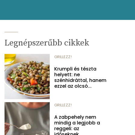
Legnépszerűbb cikkek
GRILLEZZ!
Krumpli és tészta
helyett: ne
szénhidráttal, hanem
ezzel az olcsó...
GRILLEZZ!
A zabpehely nem
mindig a legjobb a
reggeli: az
időseknek...