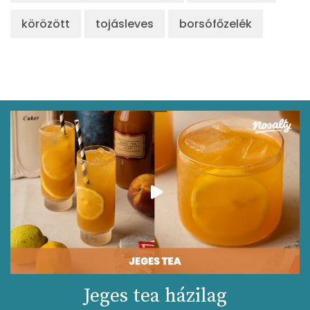
körözött
tojásleves
borsófőzelék
Jeges tea házilag