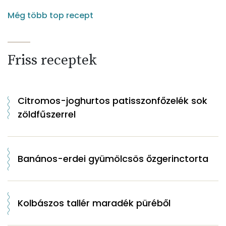
Még több top recept
Friss receptek
Citromos-joghurtos patisszonfőzelék sok
zöldfűszerrel
Banános-erdei gyümölcsös őzgerinctorta
Kolbászos tallér maradék püréből