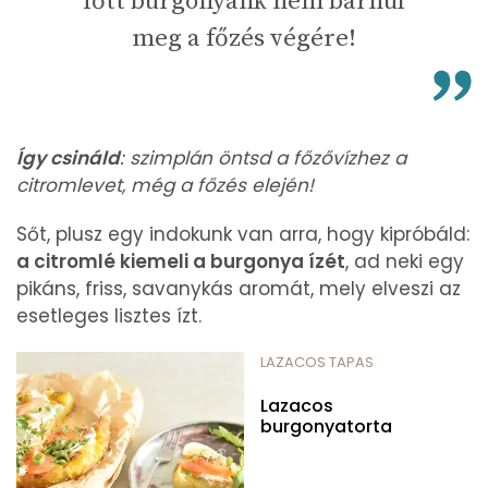
főtt burgonyánk nem barnul
meg a főzés végére!
Így csináld
: szimplán öntsd a főzővízhez a
citromlevet, még a főzés elején!
Sőt, plusz egy indokunk van arra, hogy kipróbáld:
a citromlé kiemeli a burgonya ízét
, ad neki egy
pikáns, friss, savanykás aromát, mely elveszi az
esetleges lisztes ízt.
LAZACOS TAPAS
Lazacos
burgonyatorta