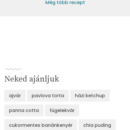
Még több recept
Neked ajánljuk
ajvár
pavlova torta
házi ketchup
panna cotta
fügelekvár
cukormentes banánkenyér
chia puding