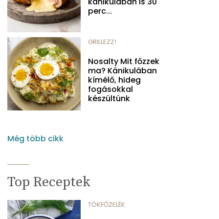
kánikulában is 30
perc...
GRILLEZZ!
Nosalty Mit főzzek
ma? Kánikulában
kímélő, hideg
fogásokkal
készültünk
Még több cikk
Top Receptek
TÖKFŐZELÉK