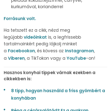
például kókusztejszínnel, curryvel,
kurkumával, korianderrel
Forrásunk volt.
Ha tetszett ez a cikk, nézd meg
legújabb
videóinkat
is, a legfrissebb
tartalmainkért pedig lájkolj minket
a
Facebookon
, és kövess az
Instagramon
,
a
Viberen
, a TikTokon vagy a
YouTube
-on!
Hasznos konyhai tippek várnak ezekben a
cikkekben is:
8 tipp, hogyan használd a friss gyömbért a
konyhában
Béna a cézársalátád? Ez a gyakran