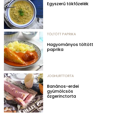
Egyszerű tökfőzelék
TÖLTÖTT PAPRIKA
Hagyományos töltött
paprika
JOGHURTTORTA
Banános-erdei
gyümölcsös
őzgerinctorta