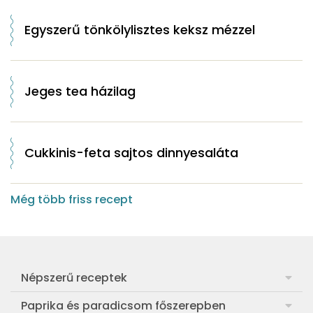
Egyszerű tönkölylisztes keksz mézzel
Jeges tea házilag
Cukkinis-feta sajtos dinnyesaláta
Még több friss recept
Népszerű receptek
Frankfurti leves
Paprika és paradicsom főszerepben