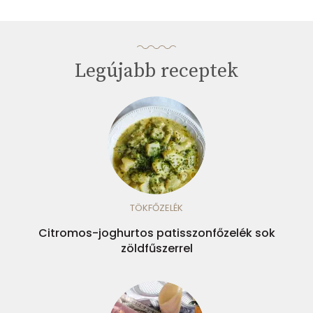
Legújabb receptek
TÖKFŐZELÉK
Citromos-joghurtos patisszonfőzelék sok
zöldfűszerrel