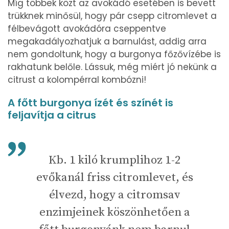
Míg többek közt az avokádó esetében is bevett
trükknek minősül, hogy pár csepp citromlevet a
félbevágott avokádóra cseppentve
megakadályozhatjuk a barnulást, addig arra
nem gondoltunk, hogy a burgonya főzővízébe is
rakhatunk belőle. Lássuk, még miért jó nekünk a
citrust a kolompérral kombózni!
A főtt burgonya ízét és színét is
feljavítja a citrus
Kb. 1 kiló krumplihoz 1-2
evőkanál friss citromlevet, és
élvezd, hogy a citromsav
enzimjeinek köszönhetően a