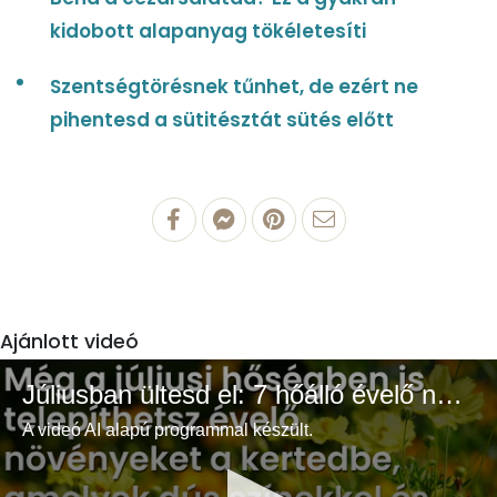
kidobott alapanyag tökéletesíti
Szentségtörésnek tűnhet, de ezért ne
pihentesd a sütitésztát sütés előtt
Ajánlott videó
Júliusban ültesd el: 7 hőálló évelő növény a színes és buja kertért
A videó AI alapú programmal készült.