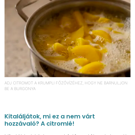
ADJ CITROMOT A KRUMPLI FŐZŐVÍZÉHEZ, HOGY NE BARNULJON
BE A BURGONYA
Kitaláljátok, mi ez a nem várt
hozzávaló? A citromlé!