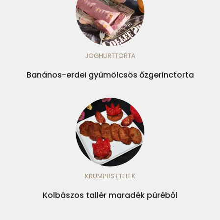
JOGHURTTORTA
Banános-erdei gyümölcsös őzgerinctorta
KRUMPLIS ÉTELEK
Kolbászos tallér maradék püréből