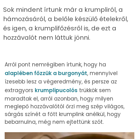
Sok mindent írtunk már a krumpliról, a
hámozásáról, a belőle készülő ételekről,
és igen, a krumplifőzésről is, de ezt a
hozzávalót nem láttuk jönni.
Arról pont nemrégiben írtunk, hogy ha
alaplében főzzük a burgonyát
, mennyivel
ízesebb lesz a végeredmény, és persze az
extragyors
krumplipucolós
trükkök sem
maradtak el, arról azonban, hogy milyen
meglepő hozzávalótól őrzi meg szép világos,
sárgás színét a főtt krumplink anélkül, hogy
bebarnulna, még nem ejtettünk szót.