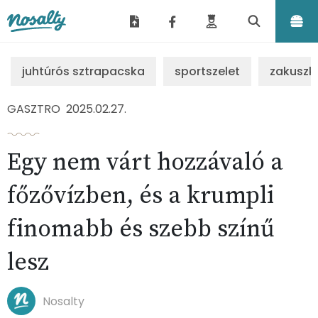
Nosalty
juhtúrós sztrapacska
sportszelet
zakuszk
GASZTRO
2025.02.27.
Egy nem várt hozzávaló a
főzővízben, és a krumpli
finomabb és szebb színű
lesz
Nosalty