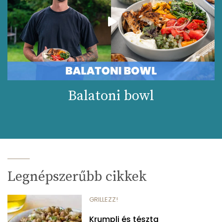
Balatoni bowl
Legnépszerűbb cikkek
GRILLEZZ!
Krumpli és tészta