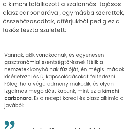
a kimchi találkozott a szalonnás-tojásos
olasz carbonarával, egymásba szerettek,
összeházasodtak, afférjukból pedig ez a
fúziós tészta született:
Vannak, akik vonakodnak, és egyenesen
gasztronómiai szentségtörésnek ítélik a
nemzetek konyháinak fúzióját, én mégis imádok
kísérletezni és új kapcsolódásokat felfedezni.
Főleg, ha a végeredmény működik, és olyan
izgalmas megoldást kapunk, mint ez a
kimchi
carbonara
. Ez a recept koreai és olasz alkímia a
javából: