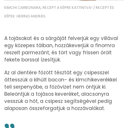
KIMCHI CARBONARA, RECEPT A KÉPRE KATTINTVA! / RECEPT ÉS
KÉPEK: HERING ANDRÁS
A tojásokat és a sárgáját felverjük egy villával
egy közepes tálban, hozzákeverjük a finomra
reszelt parmezánt, és tört vagy frissen őrölt
fekete borssal ízesítjük.
Az al dentére főzött tésztát egy csipesszel
áttesszük a kihűlt bacon- és kimchikeverékkel
teli serpenyőbe, a főzővizet nem öntjük ki.
Beleöntjük a tojásos keveréket, alacsonyra
vesszük a hőt, a csipesz segítségével pedig
alaposan összeforgatjuk a hozzávalókat.