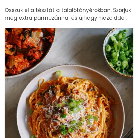
Osszuk el a tésztát a tálalótányérokban. Szórjuk
meg extra parmezánnal és újhagymazölddel.