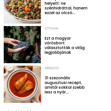
helyett: ne
szénhidráttal, hanem
ezzel az olcsó...
OTTHON
Ezt a magyar
vörösbort
választották a világ
legjobbjának
GRILLEZZ!
31 szezonális
augusztusi recept,
amitől sokkal szebb
lesz a nyár...