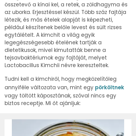
összetevő a kínai kel, a retek, a zöldhagyma és
az uborka. Erjesztéssel készül. Több száz fajtája
létezik, és más ételek alapját is képezheti,
például készítenek belőle levest és sült rizses
egytálételt. A kimchit a világ egyik
legegészségesebb ételének tartják a
dietetikusok, mivel kimutatták benne a
tejsavbaktériumok egy fajtáját, melyet
Lactobacillus Kimchii névre kereszteltek.
Tudni kell a kimchiről, hogy megközelítőleg
annyiféle változata van, mint egy
pörköltnek
vagy töltött káposztának, szóval nincs egy
biztos receptje. Mi őt ajánljuk: