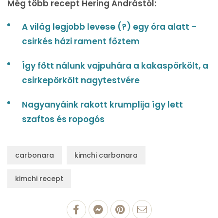
Még több recept Hering Andrástól:
A világ legjobb levese (?) egy óra alatt –
csirkés házi rament főztem
Így főtt nálunk vajpuhára a kakaspörkölt, a
csirkepörkölt nagytestvére
Nagyanyáink rakott krumplija így lett
szaftos és ropogós
carbonara
kimchi carbonara
kimchi recept