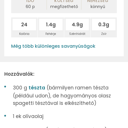
IDŐ
KÖLTSÉG
NEHÉZSÉG
60
p
megfizethető
könnyű
24
1.4g
4.9g
0.3g
Kalória
Fehérje
Szénhidrát
Zsír
Még több különleges savanyúságok
Hozzávalók:
300 g
tészta
(bármilyen ramen tészta
(például udon), de hagyományos olasz
spagetti tésztával is elkészíthető)
1 ek olívaolaj