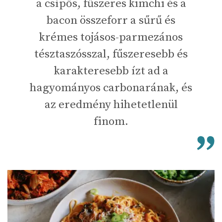
a csípős, fűszeres kimchi és a
bacon összeforr a sűrű és
krémes tojásos-parmezános
tésztaszósszal, fűszeresebb és
karakteresebb ízt ad a
hagyományos carbonarának, és
az eredmény hihetetlenül
finom.