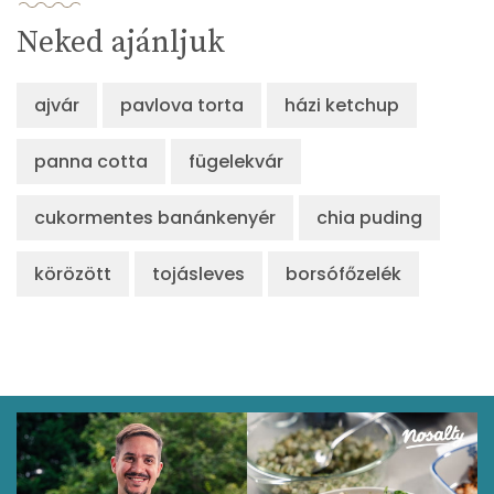
Neked ajánljuk
ajvár
pavlova torta
házi ketchup
panna cotta
fügelekvár
cukormentes banánkenyér
chia puding
körözött
tojásleves
borsófőzelék