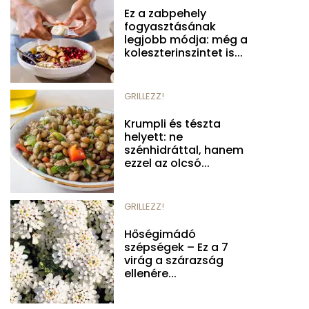
Ez a zabpehely
fogyasztásának
legjobb módja: még a
koleszterinszintet is...
GRILLEZZ!
Krumpli és tészta
helyett: ne
szénhidráttal, hanem
ezzel az olcsó...
GRILLEZZ!
Hőségimádó
szépségek – Ez a 7
virág a szárazság
ellenére...