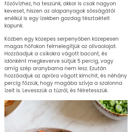
főzővízhez, ha teszünk, akkor is csak nagyon
keveset, hiszen az alapanyagok sósságától
enélkül is egy ízekben gazdag tésztaételt
kapunk.
Közben egy közepes serpenyőben közepesen
magas hőfokon felmelegítjük az olívaolajat.
Hozzáadjuk a csíkokra vágott bacont, és
időnként megkeverve sütjük 5 percig, vagy
amíg szép aranybarna nem lesz. Ezután
hozzáadjuk az apróra vágott kimchit, és néhány
percig főzzük, hogy magába szívja a szalonna
ízeit is. Levesszük a tűzről, és félretesszük.