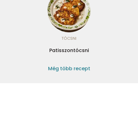
TÓCSNI
Patisszontócsni
Még több recept