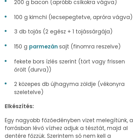
200 g
bacon (apróbb csíkokra vágva)
100 g kimchi (lecsepegtetve, apróra vágva)
3 db tojás (2 egész + 1 tojássárgája)
150 g
parmezán
sajt (finomra reszelve)
fekete bors ízlés szerint (tört vagy frissen
őrölt (durva))
2 közepes db újhagyma zöldje (vékonyra
szeletelve)
Elkészítés:
Egy nagyobb főzőedényben vizet melegítünk, a
forrásban lévő vízhez adjuk a tésztát, majd al
dentére főzzük. Szerintem só nem kell a