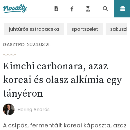
Nosalty
juhtúrós sztrapacska
sportszelet
zakuszk
GASZTRO
2024.03.21.
Kimchi carbonara, azaz
koreai és olasz alkímia egy
tányéron
Hering András
A csípős, fermentált koreai káposzta, azaz