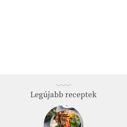
seconds
Legújabb receptek