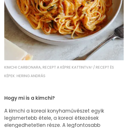
KIMCHI CARBONARA, RECEPT A KÉPRE KATTINTVA! / RECEPT ÉS
KÉPEK: HERING ANDRÁS
Hogy mi is a kimchi?
A kimchi a koreai konyhaművészet egyik
legismertebb étele, a koreai étkezések
elengedhetetlen része. A legfontosabb