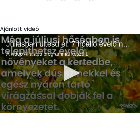
Ajánlott videó
Júliusban ültesd el: 7 hőálló évelő növény a színes és buja kertért
A videó AI alapú programmal készült.
0
seconds
of
3
minutes,
33