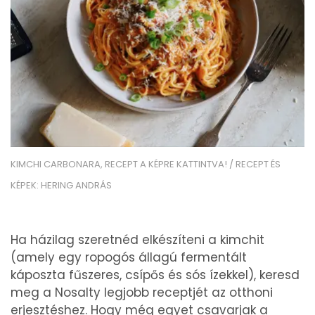
KIMCHI CARBONARA, RECEPT A KÉPRE KATTINTVA! / RECEPT ÉS
KÉPEK: HERING ANDRÁS
Ha házilag szeretnéd elkészíteni a kimchit
(amely egy ropogós állagú fermentált
káposzta fűszeres, csípős és sós ízekkel), keresd
meg a Nosalty legjobb receptjét az otthoni
erjesztéshez. Hogy még egyet csavarjak a