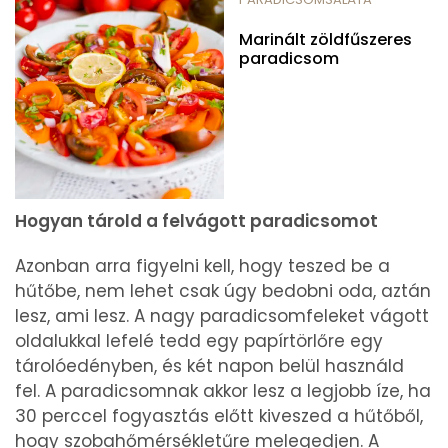
Marinált zöldfűszeres
paradicsom
Hogyan tárold a felvágott paradicsomot
Azonban arra figyelni kell, hogy teszed be a
hűtőbe, nem lehet csak úgy bedobni oda, aztán
lesz, ami lesz. A nagy paradicsomfeleket vágott
oldalukkal lefelé tedd egy papírtörlőre egy
tárolóedényben, és két napon belül használd
fel. A paradicsomnak akkor lesz a legjobb íze, ha
30 perccel fogyasztás előtt kiveszed a hűtőből,
hogy szobahőmérsékletűre melegedjen. A