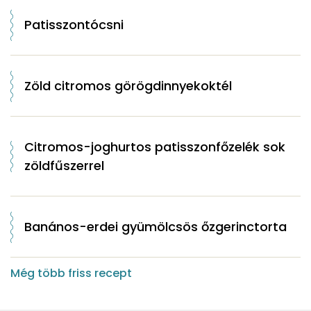
Patisszontócsni
Zöld citromos görögdinnyekoktél
Citromos-joghurtos patisszonfőzelék sok
zöldfűszerrel
Banános-erdei gyümölcsös őzgerinctorta
Még több friss recept