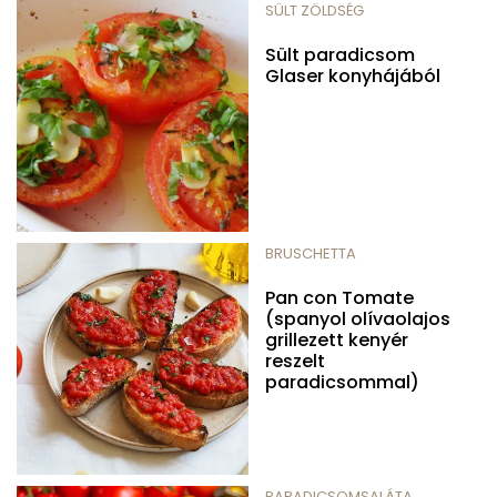
SÜLT ZÖLDSÉG
Sült paradicsom
Glaser konyhájából
BRUSCHETTA
Pan con Tomate
(spanyol olívaolajos
grillezett kenyér
reszelt
paradicsommal)
PARADICSOMSALÁTA