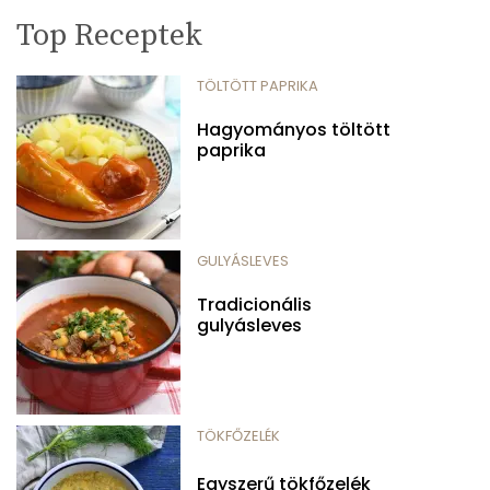
Top Receptek
TÖLTÖTT PAPRIKA
Hagyományos töltött
paprika
GULYÁSLEVES
Tradicionális
gulyásleves
TÖKFŐZELÉK
Egyszerű tökfőzelék