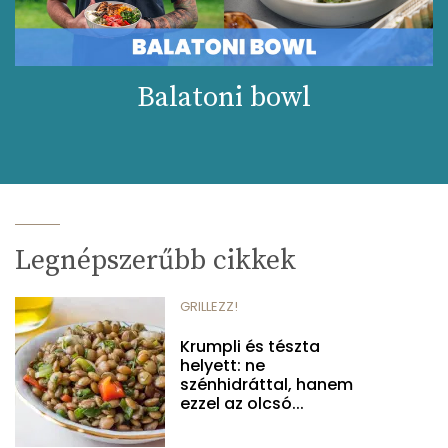
Balatoni bowl
Legnépszerűbb cikkek
GRILLEZZ!
Krumpli és tészta
helyett: ne
szénhidráttal, hanem
ezzel az olcsó...