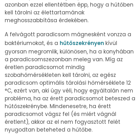
azonban ezzel ellentétben épp, hogy a hűtőben
kell tárolni az élettartamának
meghosszabbítása érdekében.
A felvágott paradicsom mágnesként vonzza a
baktériumokat, és a
hűtőszekrényen
kívül
gyorsan megromlik, különösen, ha a konyhában
a paradicsomszezonban meleg van. Míg az
éretlen paradicsomot mindig
szobahőmérsékleten kell tárolni, az egész
paradicsom optimális tárolási hőmérséklete 12
°C, ezért van, aki úgy véli, hogy egyáltalán nem
probléma, ha az érett paradicsomot beteszed a
hűtőszekrénybe. Mindenesetre, ha érett
paradicsomot vágsz fel (és miért vágnál
éretlent), akkor az el nem fogyasztott felét
nyugodtan beteheted a hűtőbe.