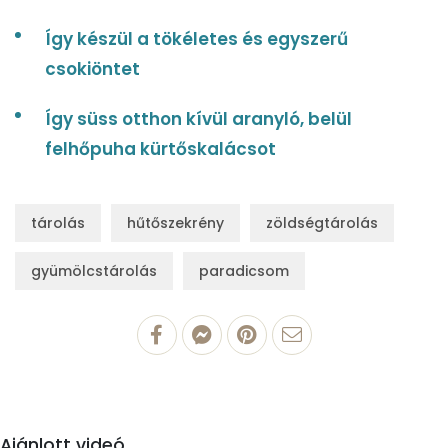
Így készül a tökéletes és egyszerű
csokiöntet
Így süss otthon kívül aranyló, belül
felhőpuha kürtőskalácsot
tárolás
hűtőszekrény
zöldségtárolás
gyümölcstárolás
paradicsom
Ajánlott videó