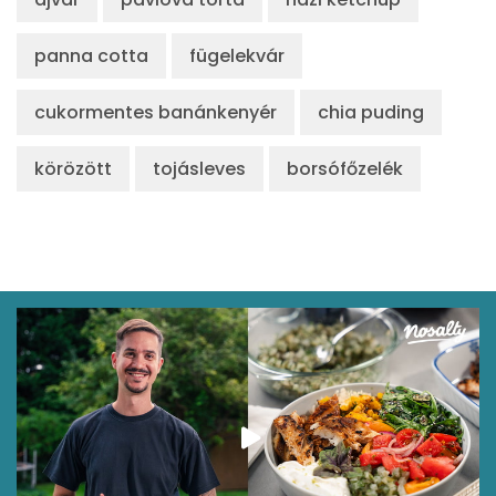
panna cotta
fügelekvár
cukormentes banánkenyér
chia puding
körözött
tojásleves
borsófőzelék