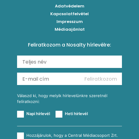
Paradicsomos húsgombóc
Klasszikus paprikás krumpli
Grillezettkukorica-saláta fűszeres garnélanyársakkal
Egytálételek
Adatvédelem
Brassói
Szaftos paprikás csirke
Kapcsolatfelvétel
Kukoricás-újhagymás lepény
Levesek
Impresszum
Roston csirkemell
Sült paprikás alfredo
Kukoricás tortilla
Torták
Médiaajánlat
Amerikai palacsinta
Paprikás-juhtúrós hajtovány
Csirkés-kukoricás pite
Tésztareceptek
Feliratkozom a Nosalty hírlevélre:
Carbonara
Shakshuka
Mexikói húsleves kukorica salsával
Saláták
Ratatouille
Almás-kéksajtos kukoricasaláta
Köretek
Mexikói kukoricasaláta
Reggeli receptek
Feliratkozom
További receptkategóriák
Válaszd ki, hogy melyik hírlevelünkre szeretnél
felíratkozni:
Napi hírlevél
Heti hírlevél
Hozzájárulok, hogy a Central Médiacsoport Zrt.