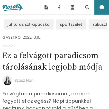
Nosalty
juhtúrós sztrapacska
sportszelet
zakuszk
GASZTRO
2022.10.16.
Ez a felvágott paradicsom
tárolásának legjobb módja
Szász Nóri
Felvágtad a paradicsomot, de nem
fogyott el az egész? Napi tippünkkel
segítünk, hogyan tárold a hűtőben a