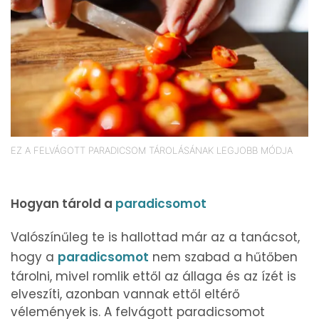
EZ A FELVÁGOTT PARADICSOM TÁROLÁSÁNAK LEGJOBB MÓDJA
Hogyan tárold a
paradicsomot
Valószínűleg te is hallottad már az a tanácsot,
hogy a
paradicsomot
nem szabad a hűtőben
tárolni, mivel romlik ettől az állaga és az ízét is
elveszíti, azonban vannak ettől eltérő
vélemények is. A felvágott paradicsomot