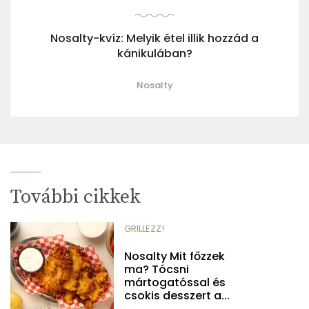
Nosalty-kvíz: Melyik étel illik hozzád a
kánikulában?
Nosalty
További cikkek
GRILLEZZ!
Nosalty Mit főzzek
ma? Tócsni
mártogatóssal és
csokis desszert a...