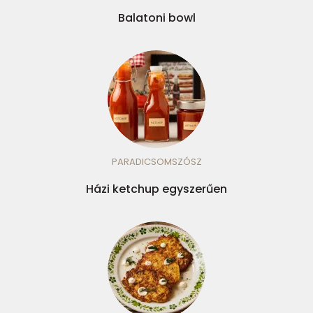
Balatoni bowl
PARADICSOMSZÓSZ
Házi ketchup egyszerűen