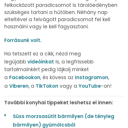
felkockázott paradicsomot is tárolóedényben
szükséges tartani a hűtőben. Néhány nap
elteltével a felvágott paradicsomot fel kell
használni vagy le kell fagyasztani.
Forrásunk volt.
Ha tetszett ez a cikk, nézd meg
legújabb
videóinkat
is, a legfrissebb
tartalmainkért pedig lájkolj minket
a
Facebookon
, és kövess az
Instagramon
,
a
Viberen
, a
TikTokon
vagy a
YouTube
-on!
További konyhai tippeket leshetsz el innen:
Süss morzsasütit bármilyen (de tényleg
bármilyen) gyümölcsből