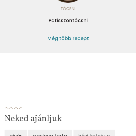
TÓCSNI
Patisszontócsni
Még több recept
Neked ajánljuk
ajvár
pavlova torta
házi ketchup