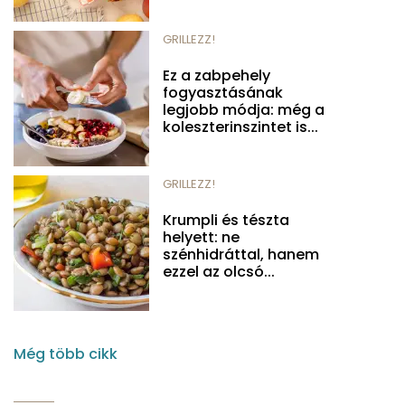
GRILLEZZ!
Ez a zabpehely
fogyasztásának
legjobb módja: még a
koleszterinszintet is...
GRILLEZZ!
Krumpli és tészta
helyett: ne
szénhidráttal, hanem
ezzel az olcsó...
Még több cikk