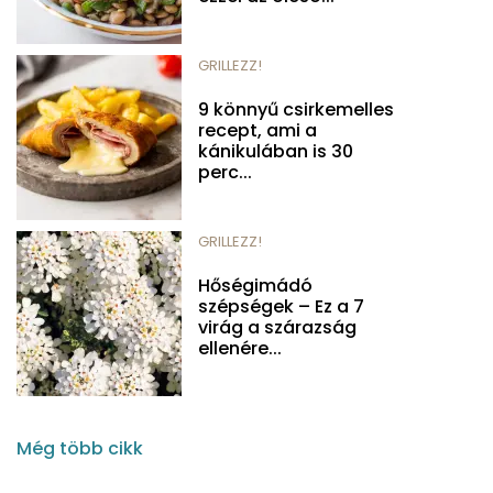
GRILLEZZ!
9 könnyű csirkemelles
recept, ami a
kánikulában is 30
perc...
GRILLEZZ!
Hőségimádó
szépségek – Ez a 7
virág a szárazság
ellenére...
Még több cikk