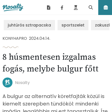
Nosalty
juhtúrós sztrapacska
sportszelet
zakuszk
KONYHAPRO
2024.04.14.
8 húsmentesen izgalmas
fogás, melybe bulgur főtt
Nosalty
A bulgur az alternatív köretfajták közül is
kiemelt szerepben tündököl: mindenki
imádja, legalábbis mi ezt tapasztaljuk. Íze