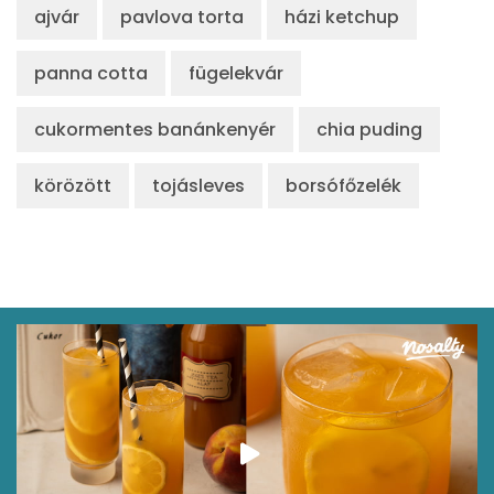
ajvár
pavlova torta
házi ketchup
panna cotta
fügelekvár
cukormentes banánkenyér
chia puding
körözött
tojásleves
borsófőzelék