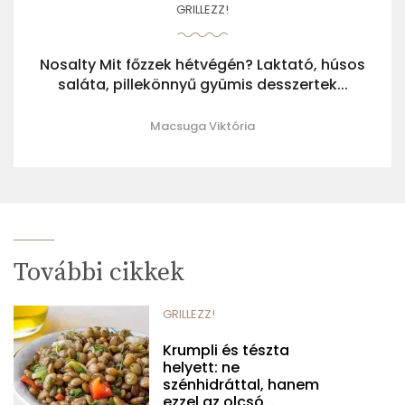
GRILLEZZ!
Nosalty Mit főzzek hétvégén? Laktató, húsos
saláta, pillekönnyű gyümis desszertek...
Macsuga Viktória
További cikkek
GRILLEZZ!
Krumpli és tészta
helyett: ne
szénhidráttal, hanem
ezzel az olcsó...