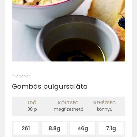
Gombás bulgursaláta
IDŐ
KÖLTSÉG
NEHÉZSÉG
30
p
megfizethető
könnyű
261
8.8g
46g
7.1g