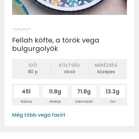
Fellah köfte, a török vega
bulgurgolyók
IDŐ
KÖLTSÉG
NEHÉZSÉG
80
p
olcsó
közepes
451
11.8g
71.8g
13.3g
Kalória
Fehérje
Szénhidrát
Zsír
Még több vega fasírt