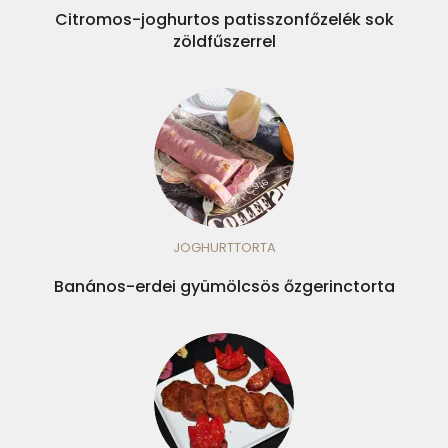
Citromos-joghurtos patisszonfőzelék sok
zöldfűszerrel
JOGHURTTORTA
Banános-erdei gyümölcsös őzgerinctorta