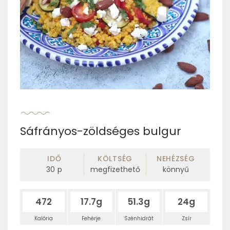
Sáfrányos-zöldséges bulgur
IDŐ
KÖLTSÉG
NEHÉZSÉG
30
p
megfizethető
könnyű
472
17.7g
51.3g
24g
Kalória
Fehérje
Szénhidrát
Zsír