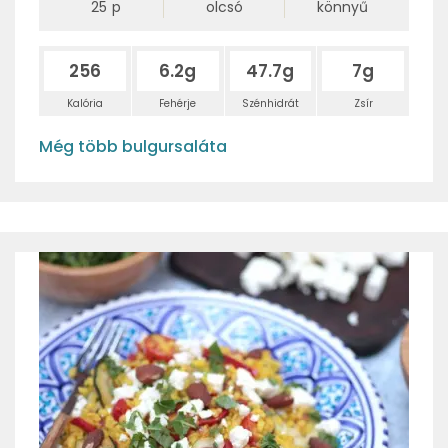
25
p
olcsó
könnyű
256
6.2g
47.7g
7g
Kalória
Fehérje
Szénhidrát
Zsír
Még több bulgursaláta