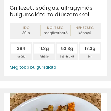
Grillezett spárgás, újhagymás
bulgursaláta zöldfűszerekkel
IDŐ
KÖLTSÉG
NEHÉZSÉG
30
p
megfizethető
könnyű
384
11.3g
53.3g
17.3g
Kalória
Fehérje
Szénhidrát
Zsír
Még több bulgursaláta