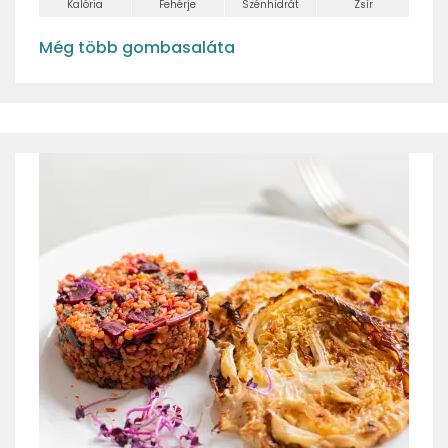
Kalória
Fehérje
Szénhidrát
Zsír
Még több gombasaláta