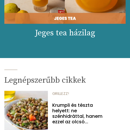
Jeges tea házilag
Legnépszerűbb cikkek
GRILLEZZ!
Krumpli és tészta
helyett: ne
szénhidráttal, hanem
ezzel az olcsó...