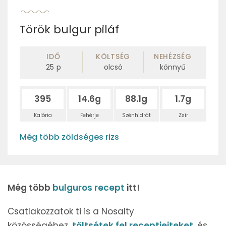
Török bulgur piláf
IDŐ
KÖLTSÉG
NEHÉZSÉG
25
p
olcsó
könnyű
395
14.6g
88.1g
1.7g
Kalória
Fehérje
Szénhidrát
Zsír
Még több zöldséges rizs
Még több
bulguros recept
itt!
Csatlakozzatok ti is a Nosalty
közösségéhez,
töltsétek fel receptjeiteket
, és