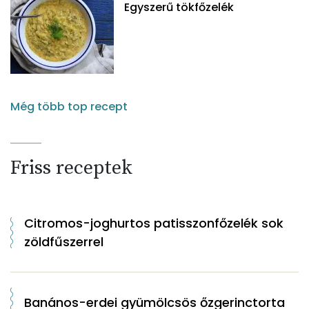
Egyszerű tökfőzelék
Még több top recept
Friss receptek
Citromos-joghurtos patisszonfőzelék sok
zöldfűszerrel
Banános-erdei gyümölcsös őzgerinctorta