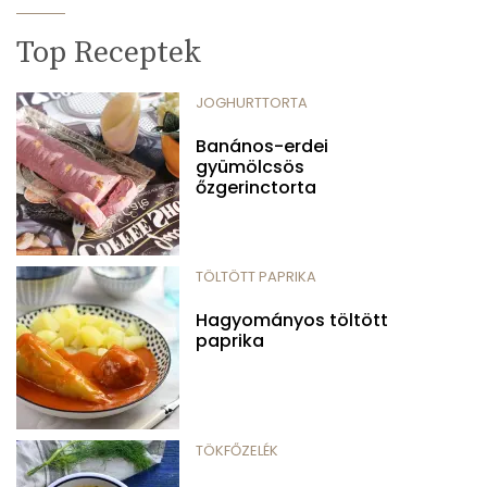
Top Receptek
JOGHURTTORTA
Banános-erdei
gyümölcsös
őzgerinctorta
TÖLTÖTT PAPRIKA
Hagyományos töltött
paprika
TÖKFŐZELÉK