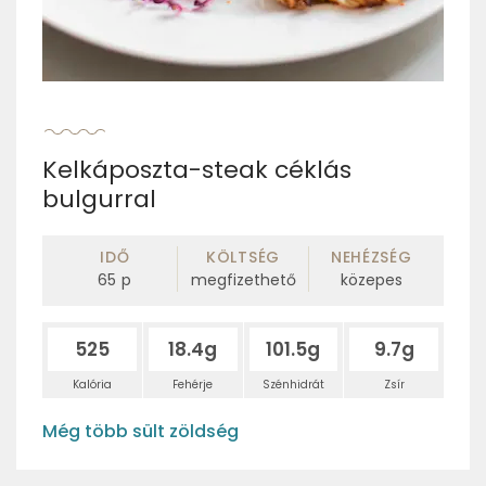
Kelkáposzta-steak céklás
bulgurral
IDŐ
KÖLTSÉG
NEHÉZSÉG
65
p
megfizethető
közepes
525
18.4g
101.5g
9.7g
Kalória
Fehérje
Szénhidrát
Zsír
Még több sült zöldség