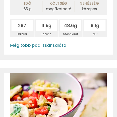
IDŐ
KÖLTSÉG
NEHÉZSÉG
65
p
megfizethető
közepes
297
11.5g
48.6g
9.1g
Kalória
Fehérje
Szénhidrát
Zsír
Még több padlizsánsaláta