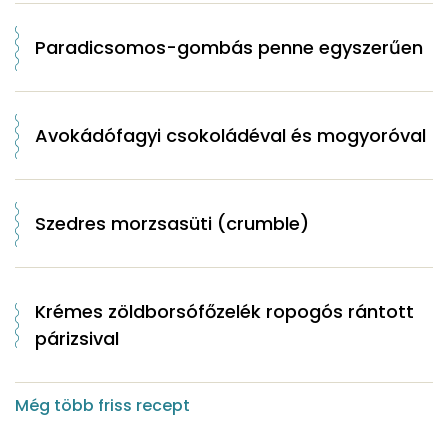
Paradicsomos-gombás penne egyszerűen
Avokádófagyi csokoládéval és mogyoróval
Szedres morzsasüti (crumble)
Krémes zöldborsófőzelék ropogós rántott
párizsival
Még több friss recept