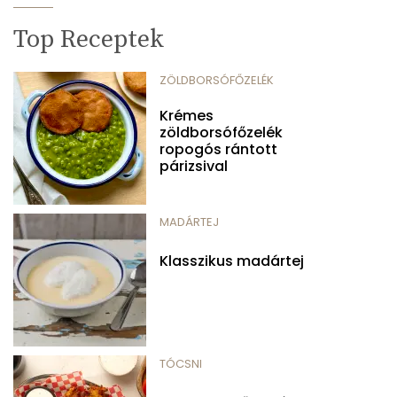
Top Receptek
ZÖLDBORSÓFŐZELÉK
Krémes
zöldborsófőzelék
ropogós rántott
párizsival
MADÁRTEJ
Klasszikus madártej
TÓCSNI