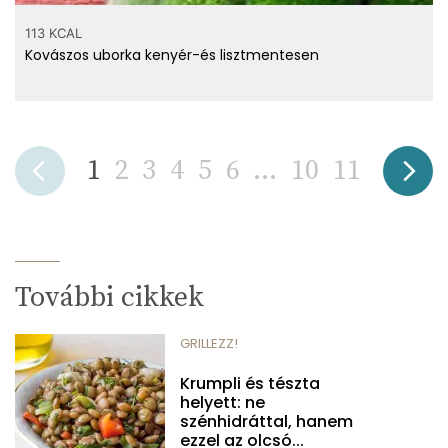
113 KCAL
Kovászos uborka kenyér-és lisztmentesen
1
2
3
4
5
6
...
10
11
További cikkek
GRILLEZZ!
Krumpli és tészta
helyett: ne
szénhidráttal, hanem
ezzel az olcsó...