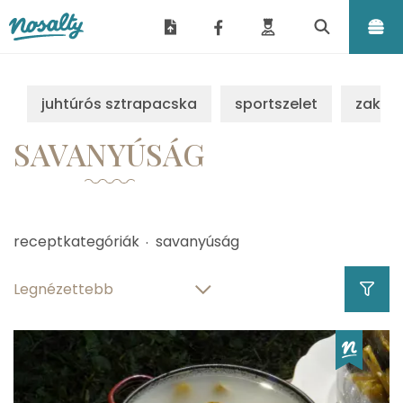
Nosalty
juhtúrós sztrapacska
sportszelet
zakus
SAVANYÚSÁG
receptkategóriák
savanyúság