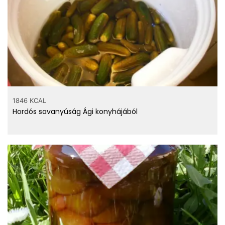
1846 KCAL
Hordós savanyúság Ági konyhájából