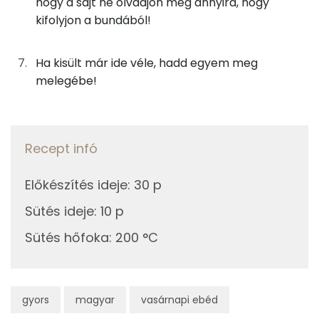
hogy a sajt ne olvadjon meg annyira, hogy
kifolyjon a bundából!
Fehérje
Ha kisült már ide véle, hadd egyem meg
Összesen
18.8 g
melegébe!
Zsír
Recept infó
Összesen
15 g
Telített zsírsav
3 g
Előkészítés ideje
:
30 p
Sütés ideje
:
10 p
Egyszeresen telítetlen zsírsav:
1 g
Sütés hőfoka
:
200 °C
Többszörösen telítetlen zsírsav
1 g
Koleszterin
45 mg
gyors
magyar
vasárnapi ebéd