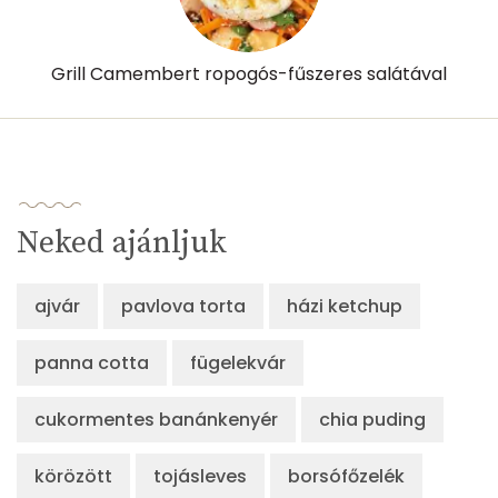
Grill Camembert ropogós-fűszeres salátával
Neked ajánljuk
ajvár
pavlova torta
házi ketchup
panna cotta
fügelekvár
cukormentes banánkenyér
chia puding
körözött
tojásleves
borsófőzelék