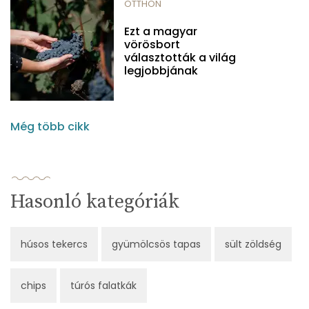
OTTHON
Ezt a magyar
vörösbort
választották a világ
legjobbjának
Még több cikk
Hasonló kategóriák
húsos tekercs
gyümölcsös tapas
sült zöldség
chips
túrós falatkák