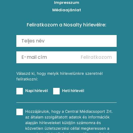
Impresszum
Roston csirkemell
Sült paprikás alfredo
Kukoricás tortilla
Torták
Médiaajánlat
Amerikai palacsinta
Paprikás-juhtúrós hajtovány
Csirkés-kukoricás pite
Tésztareceptek
Feliratkozom a Nosalty hírlevélre:
Carbonara
Shakshuka
Mexikói húsleves kukorica salsával
Saláták
Ratatouille
Almás-kéksajtos kukoricasaláta
Köretek
Mexikói kukoricasaláta
Reggeli receptek
Feliratkozom
További receptkategóriák
Válaszd ki, hogy melyik hírlevelünkre szeretnél
felíratkozni:
Napi hírlevél
Heti hírlevél
Hozzájárulok, hogy a Central Médiacsoport Zrt.
az általam szolgáltatott adatok és információk
alapján hírleveleket küldjön számomra és
közvetlen üzletszerzési céllal megkeressen a