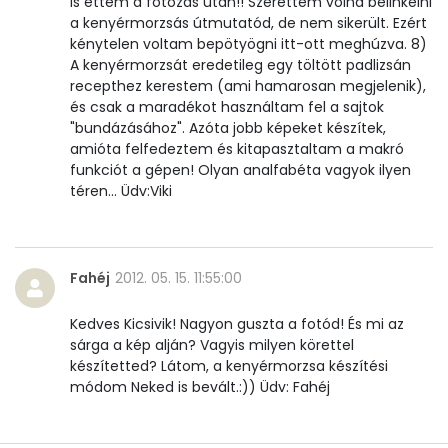
is ettem a fotózás után!! Szerettem volna belinkelni
a kenyérmorzsás útmutatód, de nem sikerült. Ezért
Összesen
311 kcal
kénytelen voltam bepötyögni itt-ott meghúzva. 8)
A kenyérmorzsát eredetileg egy töltött padlizsán
recepthez kerestem (ami hamarosan megjelenik),
és csak a maradékot használtam fel a sajtok
"bundázásához". Azóta jobb képeket készítek,
amióta felfedeztem és kitapasztaltam a makró
funkciót a gépen! Olyan analfabéta vagyok ilyen
téren... Üdv:Viki
Fahéj
2012. 05. 15. 11:55:00
Kedves Kicsivik! Nagyon guszta a fotód! És mi az
sárga a kép alján? Vagyis milyen körettel
készítetted? Látom, a kenyérmorzsa készítési
módom Neked is bevált.:)) Üdv: Fahéj