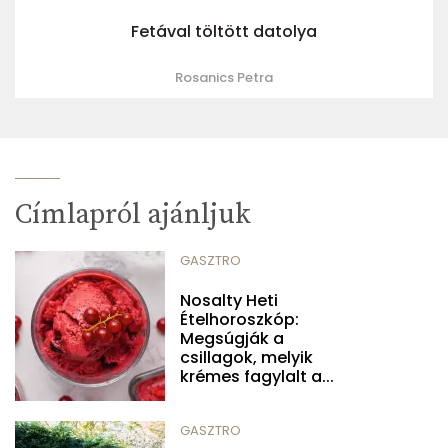
Fetával töltött datolya
Rosanics Petra
Címlapról ajánljuk
GASZTRO
Nosalty Heti
Ételhoroszkóp:
Megsúgják a
csillagok, melyik
krémes fagylalt a...
GASZTRO