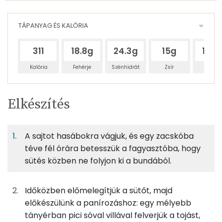
TÁPANYAG ÉS KALÓRIA
311
18.8g
24.3g
15g
16.4
Kalória
Fehérje
Szénhidrát
Zsír
Víz
Egy
4
100
Elkészítés
adagban
adagban
grammban
TÁPANYAGTARTALOM
A sajtot hasábokra vágjuk, és egy zacskóba
26%
32%
20%
Egy
4
100
Fehérje
Szénhidrát
Zsír
adagban
adagban
grammban
téve fél órára betesszük a fagyasztóba, hogy
sütés közben ne folyjon ki a bundából.
26%
32%
20%
22%
63g
scamorza
170 kcal
Fehérje
Szénhidrát
Zsír
Víz
Időközben előmelegítjük a sütőt, majd
TOP ásványi anyagok
14g
tojás
17 kcal
előkészülünk a panírozáshoz: egy mélyebb
tányérban pici sóval villával felverjük a tojást,