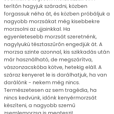
Mangán
0 mg
terítőn hagyjuk száradni, közben
forgassuk néha át, és közben próbáljuk a
Szénhidrát
nagyobb morzsákat még kisebbekre
morzsolni az ujjainkkal. Ha
Összesen
24.3 g
egyenletesebb morzsát szeretnénk,
Cukor
2 mg
nagylyukú tésztaszűrőn engedjük át. A
morzsa szinte azonnal, kis szikkadás után
Élelmi rost
1 mg
már használható, de megszárítva,
vászonzacskóba kötve, hetekig eláll. A
Víz
száraz kenyeret le is darálhatjuk, ha van
darálónk - nekem még nincs.
Összesen
16.4 g
Természetesen az sem tragédia, ha
nincs kedvünk, időnk kenyérmorzsát
Vitaminok
készíteni, a nagyobb szemű
Összesen
0
zsemlemorzsa is megteszi!