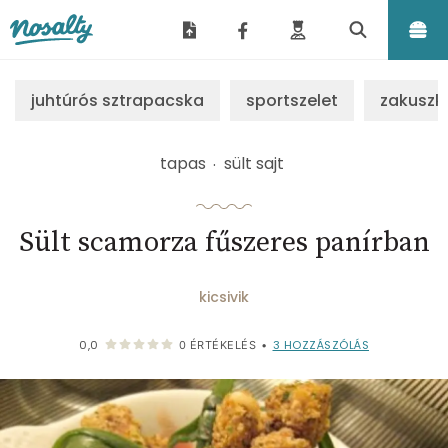
Nosalty
juhtúrós sztrapacska
sportszelet
zakuszk
tapas
sült sajt
Sült scamorza fűszeres panírban
kicsivik
3
HOZZÁSZÓLÁS
0,0
0
ÉRTÉKELÉS
•