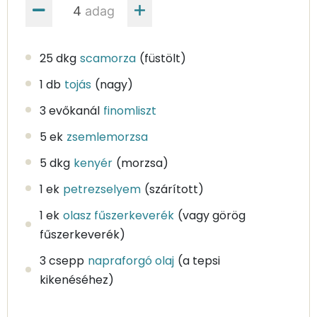
adag
25 dkg
scamorza
(füstölt)
1 db
tojás
(nagy)
3 evőkanál
finomliszt
5 ek
zsemlemorzsa
5 dkg
kenyér
(morzsa)
1 ek
petrezselyem
(szárított)
1 ek
olasz fűszerkeverék
(vagy görög
fűszerkeverék)
3 csepp
napraforgó olaj
(a tepsi
kikenéséhez)