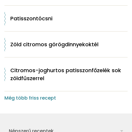
Patisszontócsni
Zöld citromos görögdinnyekoktél
Citromos-joghurtos patisszonfőzelék sok
zöldfűszerrel
Még több friss recept
Népszerű receptek