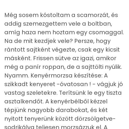
Ásványi anyagok
Még sosem kóstoltam a scamorzát, és
Összesen
321.2 g
addig szemezgettem vele a boltban,
Cink
1 mg
amíg haza nem hoztam egy csomaggal.
Na de mit kezdjek vele? Persze, hogy
Szelén
14 mg
rántott sajtként végezte, csak egy kicsit
Kálcium
48 mg
másként. Frissen sütve az igazi, amikor
még a panír roppan, de a sajttölti nyúlik.
Vas
1 mg
Nyamm. Kenyérmorzsa készítése: A
Magnézium
15 mg
szikkadt kenyeret -óvatosan ! - vágjuk jó
vastag szeletekre. Terítsünk le egy tiszta
Foszfor
73 mg
asztalkendőt. A kenyérbélből kézzel
Nátrium
168 mg
tépjünk nagyobb darabokat, és két
nyitott tenyerünk között dörzsölgetve-
Réz
0 mg
sodrikálva teljesen morzsázzuk el. A