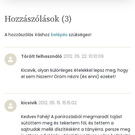
Pantoténsav - B5 vitamin:
0 mg
Hozzászólások (
3
)
Folsav - B9-vitamin:
34 micro
A hozzászólás íráshoz
belépés
szükséges!
Kolin:
41 mg
Retinol - A vitamin:
19 micro
Törölt felhasználó
2012. 05. 22. 10:10:09
α-karotin
0 micro
Kicsivik, olyan különleges ételekkel lepsz meg, hogy
el sem hiszem! Öröm nézni (és enni) ezeket!
β-karotin
38 micro
β-crypt
1 micro
kicsivik
2012. 05. 15. 15:15:02
Likopin
0 micro
Kedves Fahéj! A panírozásból megmaradt tojást
Lut-zea
110 micro
sütöttem meg és tekertem föl, és tettem a
sajtrudak mellé díszítésként a tányérra. persze meg