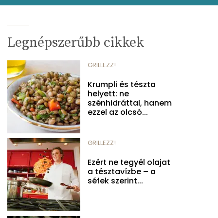
Legnépszerűbb cikkek
GRILLEZZ!
Krumpli és tészta
helyett: ne
szénhidráttal, hanem
ezzel az olcsó...
GRILLEZZ!
Ezért ne tegyél olajat
a tésztavízbe – a
séfek szerint...