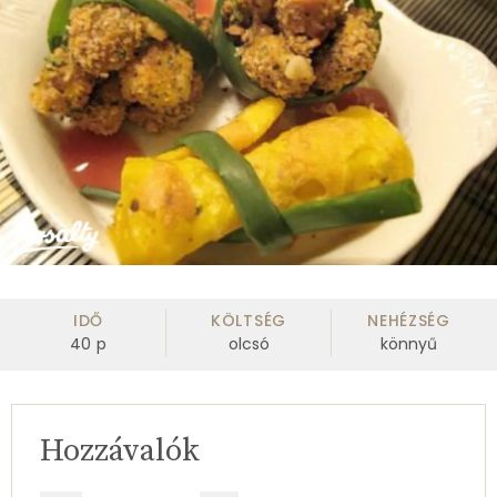
IDŐ
KÖLTSÉG
NEHÉZSÉG
40
p
olcsó
könnyű
Hozzávalók