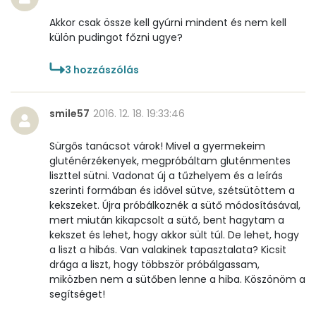
Akkor csak össze kell gyúrni mindent és nem kell
Retinol - A vitamin:
480 micro
külön pudingot főzni ugye?
α-karotin
0 micro
3
hozzászólás
β-karotin
381 micro
smile57
2016. 12. 18. 19:33:46
β-crypt
0 micro
Sürgős tanácsot várok! Mivel a gyermekeim
Likopin
0 micro
gluténérzékenyek, megpróbáltam gluténmentes
liszttel sütni. Vadonat új a tűzhelyem és a leírás
Lut-zea
11 micro
szerinti formában és idővel sütve, szétsütöttem a
kekszeket. Újra próbálkoznék a sütő módosításával,
mert miután kikapcsolt a sütő, bent hagytam a
kekszet és lehet, hogy akkor sült túl. De lehet, hogy
Összesen
878 kcal
a liszt a hibás. Van valakinek tapasztalata? Kicsit
drága a liszt, hogy többször próbálgassam,
miközben nem a sütőben lenne a hiba. Köszönöm a
segítséget!