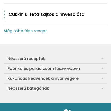
Cukkinis-feta sajtos dinnyesaláta
Még több friss recept
Népszerű receptek
Frankfurti leves
Paprika és paradicsom főszerepben
Egyszerű muffin
Pan con Tomate
Kukoricás kedvencek a nyár végére
Aranygaluska
Paradicsom és paprika eltevése télre
Legfinomabb főtt kukorica
Népszerű kategóriák
Egyszerű paradicsomleves
Mézes-mascarponés sült paradicsom
Ropogós kukoricás fritters
Ebéd receptek
Egyszerű krumplifőzelék
Paradicsomos húsgombóc
Bang bang kukorica
Aprósütemények