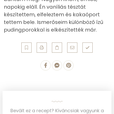
napokig eláll. Én vaníliás tésztát
Zsír
készítettem, elfeleztem és kakaóport
Összesen
51.1 g
tettem bele. Ismerőseim különböző ízű
pudingporokkal is elkészítették már.
Telített zsírsav
10 g
Egyszeresen telítetlen zsírsav:
24 g
Többszörösen telítetlen zsírsav
15 g
Koleszterin
0 mg
Ásványi anyagok
Összesen
131.3 g
Cink
0 mg
Bevált ez a recept? Kíváncsiak vagyunk a