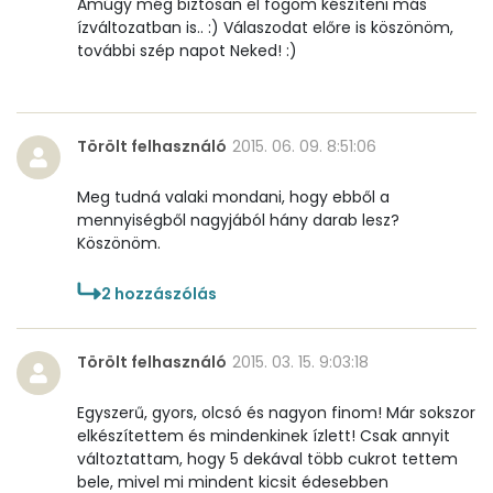
Amúgy még biztosan el fogom készíteni más
ízváltozatban is.. :) Válaszodat előre is köszönöm,
további szép napot Neked! :)
Törölt felhasználó
2015. 06. 09. 8:51:06
Meg tudná valaki mondani, hogy ebből a
mennyiségből nagyjából hány darab lesz?
Köszönöm.
2
hozzászólás
Törölt felhasználó
2015. 03. 15. 9:03:18
Egyszerű, gyors, olcsó és nagyon finom! Már sokszor
elkészítettem és mindenkinek ízlett! Csak annyit
változtattam, hogy 5 dekával több cukrot tettem
bele, mivel mi mindent kicsit édesebben