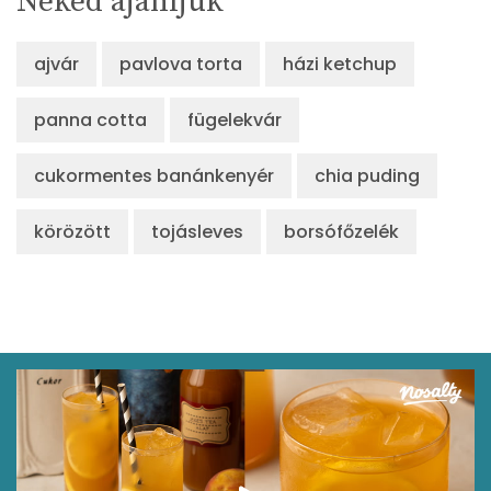
Neked ajánljuk
ajvár
pavlova torta
házi ketchup
panna cotta
fügelekvár
cukormentes banánkenyér
chia puding
körözött
tojásleves
borsófőzelék