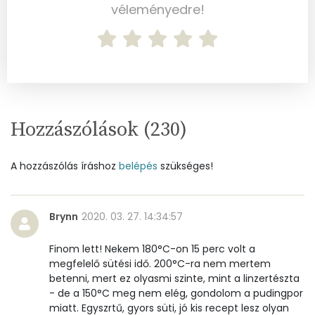
Szelén
22 mg
véleményedre!
Kálcium
12 mg
Vas
1 mg
Magnézium
16 mg
Hozzászólások (
230
)
Foszfor
74 mg
Nátrium
5 mg
A hozzászólás íráshoz
belépés
szükséges!
Réz
0 mg
Brynn
2020. 03. 27. 14:34:57
Mangán
0 mg
Finom lett! Nekem 180°C-on 15 perc volt a
megfelelő sütési idő. 200°C-ra nem mertem
Szénhidrát
betenni, mert ez olyasmi szinte, mint a linzertészta
- de a 150°C meg nem elég, gondolom a pudingpor
Összesen
98.4 g
miatt. Egyszrtű, gyors süti, jó kis recept lesz olyan