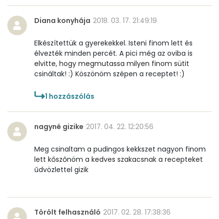
E vitamin:
6 mg
Diana konyhája
2018. 03. 17. 21:49:19
C vitamin:
0 mg
Elkészítettük a gyerekekkel. Isteni finom lett és
élvezték minden percét. A pici még az oviba is
D vitamin:
0 micro
elvitte, hogy megmutassa milyen finom sütit
csináltak! :) Köszönöm szépen a receptet! :)
K vitamin:
58 micro
1
hozzászólás
Tiamin - B1 vitamin:
0 mg
Riboflavin - B2 vitamin:
0 mg
nagyné gizike
2017. 04. 22. 12:20:56
Niacin - B3 vitamin:
1 mg
Meg csinaltam a pudingos kekkszet nagyon finom
lett kőszőnöm a kedves szakacsnak a recepteket
űdvözlettel gizik
Pantoténsav - B5 vitamin:
0 mg
Folsav - B9-vitamin:
17 micro
Törölt felhasználó
2017. 02. 28. 17:38:36
Kolin:
14 mg