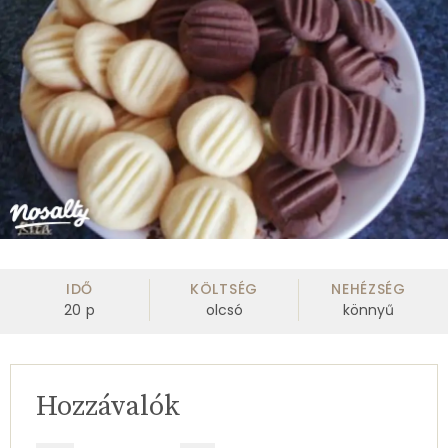
IDŐ
KÖLTSÉG
NEHÉZSÉG
20
p
olcsó
könnyű
Hozzávalók