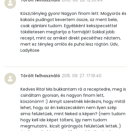
Köszi,tényleg gyors! Nagyon finom lett. Mogyorós és
kakaós pudingot kevertem össze, az ment bele,
csak ajánlani tudom. Egyébként kekszpecséttel
tökéletesen megtartja a formáját! Sokkal jobb
recept, mint az amiket direkt pecséthez néztem,
mert ez tényleg omlós és puha lesz rögtön. Üdv,
LadyRose
Törölt felhasználó
2015. 09. 27. 17:19:40
Kedves Rita! Ma bukkantam rá a receptedre, meg is
csináltam gyorsan, és nagyon finom lett,
köszönöm!! :) Annyit szeretnék kérdezni, hogy mitől
lehet, hogy az én kekszecskéim nem ilyen szép
sima felületűek, mint Neked a képen? (nem tudom
hogy kell ide képet tölteni, így nem tudom
megmutatni.. kicsit göröngyös felületűek lettek..)