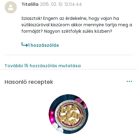
Titalilla
2015. 02. 10. 12:04:44
Sziasztok! Engem az érdekelne, hogy vajon ha
sütikiszúróval kiszúrom akkor mennyire tartja meg a
formáját? Nagyon szétfolyik sülés közben?
1
hozzászólás
További
15
hozzászólás
mutatása
Hasonló receptek