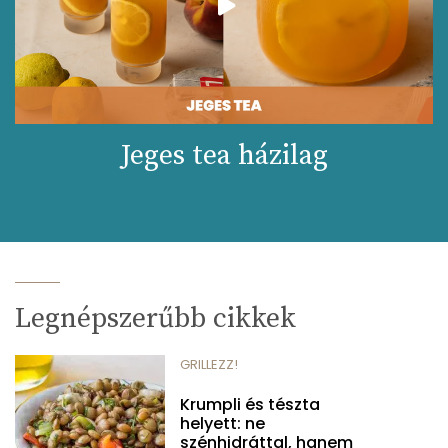
Jeges tea házilag
Legnépszerűbb cikkek
GRILLEZZ!
Krumpli és tészta
helyett: ne
szénhidráttal, hanem