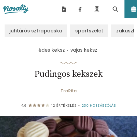
Nosalty
juhtúrós sztrapacska
sportszelet
zakuszk
édes keksz
vajas keksz
Pudingos kekszek
TraRita
230
HOZZÁSZÓLÁS
4,6
12
ÉRTÉKELÉS
•