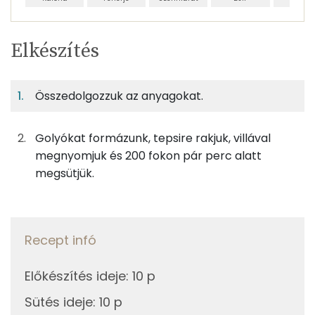
Egy
4
100
Elkészítés
adagban
adagban
grammban
TÁPANYAGTARTALOM
Összedolgozzuk az anyagokat.
4%
56%
29%
Egy
4
100
Fehérje
Szénhidrát
Zsír
adagban
adagban
grammban
Golyókat formázunk, tepsire rakjuk, villával
4%
56%
29%
11%
megnyomjuk és 200 fokon pár perc alatt
63g
margarin
448 kcal
Fehérje
Szénhidrát
Zsír
Víz
megsütjük.
TOP ásványi anyagok
25g
porcukor
97 kcal
Foszfor
3g
vaníliás cukor
10 kcal
Recept infó
Szelén
63g
finomliszt
228 kcal
Előkészítés ideje
:
10 p
Magnézium
25g
pudingpor
95 kcal
Sütés ideje
:
10 p
Kálcium