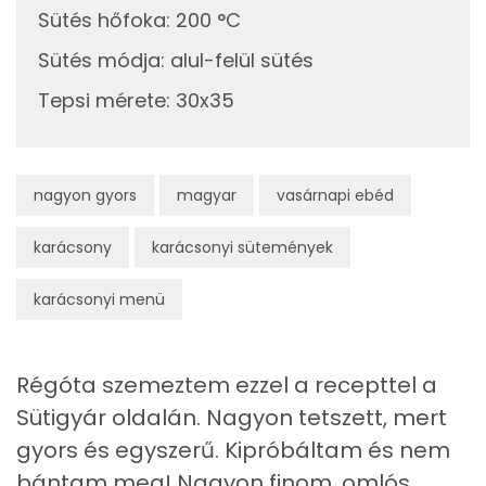
Sütés hőfoka
:
200 °C
Összesen
878 kcal
Nátrium
Sütés módja
:
alul-felül sütés
TOP vitaminok
Tepsi mérete
:
30x35
Kolin:
E vitamin:
nagyon gyors
magyar
vasárnapi ebéd
Niacin - B3 vitamin:
karácsony
karácsonyi sütemények
A vitamin (RAE):
karácsonyi menü
Retinol - A vitamin:
Régóta szemeztem ezzel a recepttel a
Fehérje
Sütigyár oldalán. Nagyon tetszett, mert
Összesen
6.6 g
gyors és egyszerű. Kipróbáltam és nem
bántam meg! Nagyon finom, omlós,