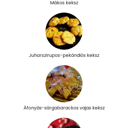
Mákos keksz
Juharszirupos-pekándiós keksz
Áfonyás-sárgabarackos vajas keksz