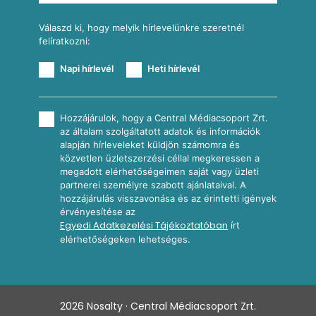
Válaszd ki, hogy melyik hírlevelünkre szeretnél
felíratkozni:
Napi hírlevél
Heti hírlevél
Hozzájárulok, hogy a Central Médiacsoport Zrt.
az általam szolgáltatott adatok és információk
alapján hírleveleket küldjön számomra és
közvetlen üzletszerzési céllal megkeressen a
megadott elérhetőségeimen saját vagy üzleti
partnerei személyre szabott ajánlataival. A
hozzájárulás visszavonása és az érintetti igények
érvényesítése az
Egyedi Adatkezelési Tájékoztatóban
írt
elérhetőségeken lehetséges.
2026
Nosalty · Central Médiacsoport Zrt.