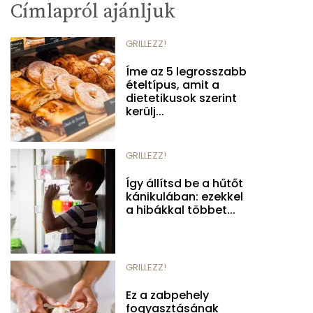
Címlapról ajánljuk
GRILLEZZ!
Íme az 5 legrosszabb
ételtípus, amit a
dietetikusok szerint
kerülj...
GRILLEZZ!
Így állítsd be a hűtőt
kánikulában: ezekkel
a hibákkal többet...
GRILLEZZ!
Ez a zabpehely
fogyasztásának