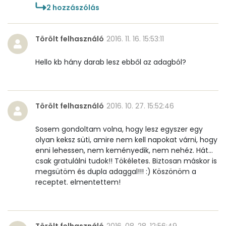
2
hozzászólás
Törölt felhasználó
2016. 11. 16. 15:53:11
Hello kb hány darab lesz ebből az adagból?
Törölt felhasználó
2016. 10. 27. 15:52:46
Sosem gondoltam volna, hogy lesz egyszer egy
olyan keksz süti, amire nem kell napokat várni, hogy
enni lehessen, nem keményedik, nem nehéz. Hát...
csak gratulálni tudok!! Tökéletes. Biztosan máskor is
megsütöm és dupla adaggal!!! :) Köszönöm a
receptet. elmentettem!
Törölt felhasználó
2016. 08. 28. 12:56:49