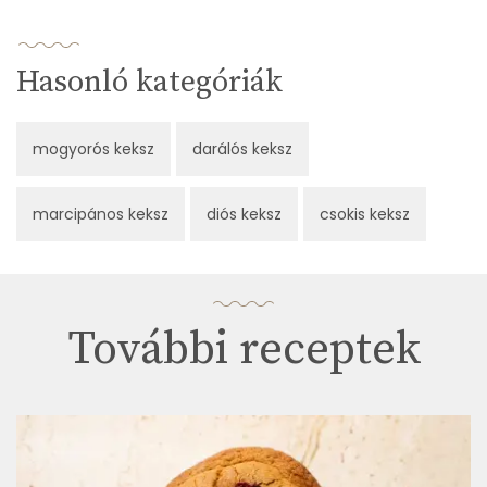
Hasonló kategóriák
mogyorós keksz
darálós keksz
marcipános keksz
diós keksz
csokis keksz
További receptek