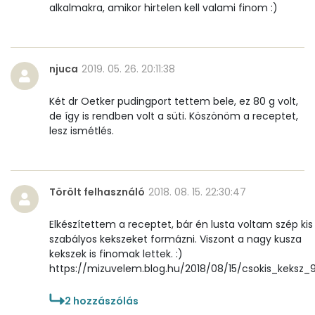
alkalmakra, amikor hirtelen kell valami finom :)
Cukor
28 mg
Élelmi rost
2 mg
njuca
2019. 05. 26. 20:11:38
Víz
Két dr Oetker pudingport tettem bele, ez 80 g volt,
de így is rendben volt a süti. Köszönöm a receptet,
Összesen
19.9 g
lesz ismétlés.
Vitaminok
Törölt felhasználó
2018. 08. 15. 22:30:47
Összesen
0
Elkészítettem a receptet, bár én lusta voltam szép kis
A vitamin (RAE):
512 micro
szabályos kekszeket formázni. Viszont a nagy kusza
kekszek is finomak lettek. :)
https://mizuvelem.blog.hu/2018/08/15/csokis_keksz_
B6 vitamin:
0 mg
2
hozzászólás
B12 Vitamin:
0 micro