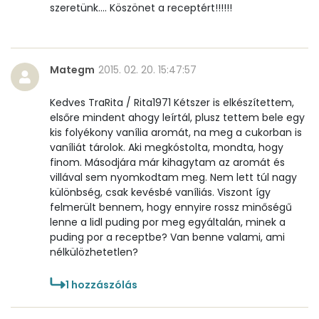
szeretünk.... Köszönet a receptért!!!!!!
Mategm
2015. 02. 20. 15:47:57
Kedves TraRita / Rita1971 Kétszer is elkészítettem,
elsőre mindent ahogy leírtál, plusz tettem bele egy
kis folyékony vanília aromát, na meg a cukorban is
vaníliát tárolok. Aki megkóstolta, mondta, hogy
finom. Másodjára már kihagytam az aromát és
villával sem nyomkodtam meg. Nem lett túl nagy
különbség, csak kevésbé vaníliás. Viszont így
felmerült bennem, hogy ennyire rossz minőségű
lenne a lidl puding por meg egyáltalán, minek a
puding por a receptbe? Van benne valami, ami
nélkülözhetetlen?
1
hozzászólás