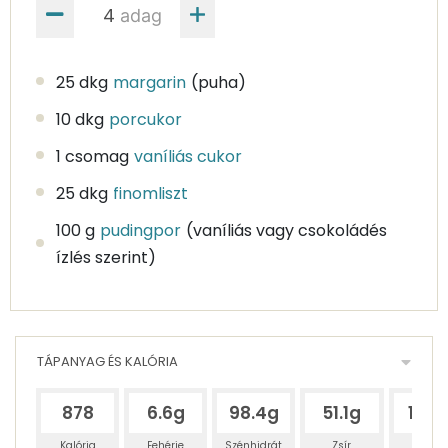
adag
25 dkg
margarin
(puha)
10 dkg
porcukor
1 csomag
vaníliás cukor
25 dkg
finomliszt
100 g
pudingpor
(vaníliás vagy csokoládés
ízlés szerint)
TÁPANYAG ÉS KALÓRIA
878
6.6g
98.4g
51.1g
19.9
Kalória
Fehérje
Szénhidrát
Zsír
Víz