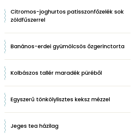
Citromos-joghurtos patisszonfőzelék sok
zöldfűszerrel
Banános-erdei gyümölcsös őzgerinctorta
Kolbászos tallér maradék püréből
Egyszerű tönkölylisztes keksz mézzel
Jeges tea házilag