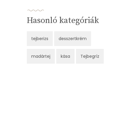
Hasonló kategóriák
tejberizs
desszertkrém
madártej
kása
Tejbegríz