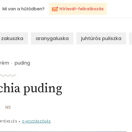
Mi van a hűtődben?
Hírlevél-feliratkozás
zakuszka
aranygaluska
juhtúrós puliszka
krém
puding
chia puding
NS
0
HOZZÁSZÓLÁS
RTÉKELÉS
•