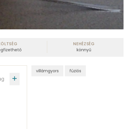
KÖLTSÉG
NEHÉZSÉG
gfizethető
könnyű
villámgyors
fúziós
ag