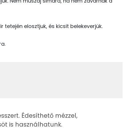
ljuk. Nem muszáj simára, ha nem zavarnak a
22 kcal
Kolin:
315 kcal
C vitamin:
tetején elosztjuk, és kicsit belekeverjük.
Niacin - B3 vitamin:
ra.
E vitamin:
Riboflavin - B2 vitamin:
16.2 g
sszert. Édesíthető mézzel,
öt is használhatunk.