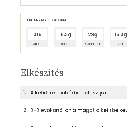
TÁPANYAG ÉS KALÓRIA
315
16.2g
28g
16.3g
Kalória
Fehérje
Szénhidrát
Zsír
Egy adagban
2
TÁPANYAGTARTALOM
Elkészítés
4%
Fehérje
S
Egy adagban
2
A kefirt két pohárban elosztjuk.
4%
6%
400g
kefir
Fehérje
Szénhidrát
2-2 evőkanál chia magot a kefirbe ke
10g
chiamag
TOP ásványi anyagok