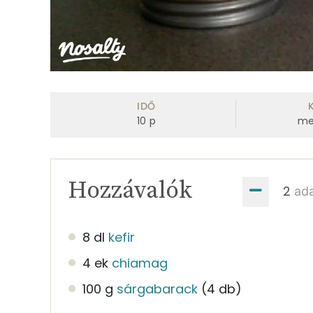
IDŐ
10
p
me
Hozzávalók
ad
8 dl
kefir
4 ek
chiamag
100 g
sárgabarack
(4 db)