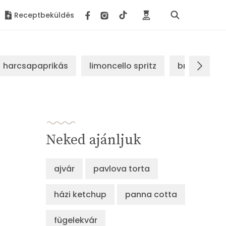
Receptbeküldés
harcsapaprikás
limoncello spritz
brassói sz
Neked ajánljuk
ajvár
pavlova torta
házi ketchup
panna cotta
fügelekvár