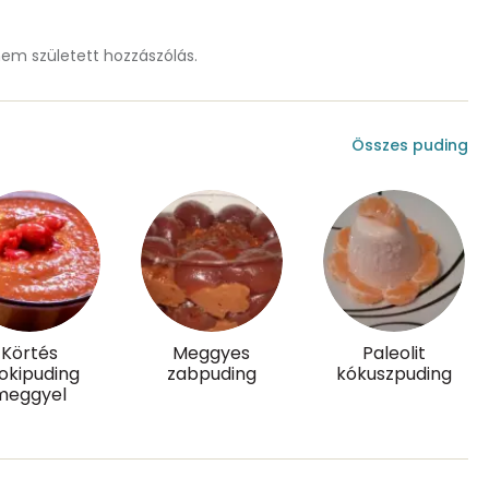
1 mg
m született hozzászólás.
86 mg
477 mg
Összes puding
186 mg
0 mg
0 mg
Körtés
Meggyes
Paleolit
okipuding
zabpuding
kókuszpuding
meggyel
28 g
23 mg