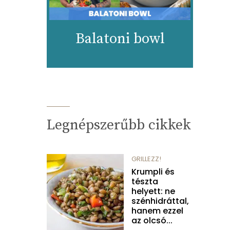
Balatoni bowl
Legnépszerűbb cikkek
GRILLEZZ!
Krumpli és
tészta
helyett: ne
szénhidráttal,
hanem ezzel
az olcsó...