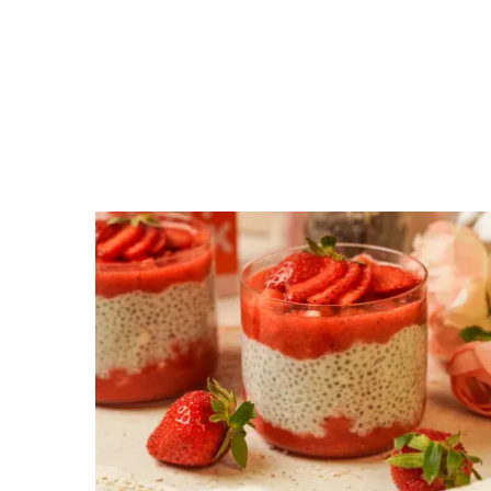
Élelmi rost
Víz
Összesen
Vitaminok
Összesen
A vitamin (RAE):
B6 vitamin:
B12 Vitamin:
E vitamin: