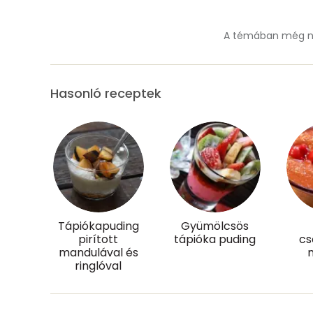
Vas
A témában még ne
Magnézium
Foszfor
Hasonló receptek
Nátrium
Réz
Mangán
Tápiókapuding
Gyümölcsös
Szénhidrát
pirított
tápióka puding
cs
mandulával és
Összesen
ringlóval
Cukor