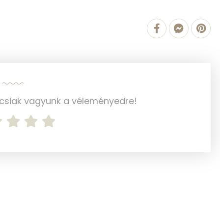
16.3 g
9 g
4 g
3 g
52 mg
ncsiak vagyunk a véleményedre!
1321 g
3 mg
14 mg
553 mg