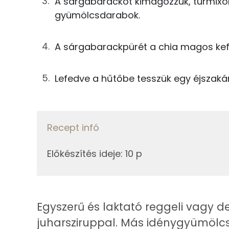
A sárgabarackot kimagozzuk, turmixo
50g
sárgabarack
gyümölcsdarabok.
Kálcium
Összesen
Foszfor
A sárgabarackpürét a chia magos kefir 
Nátrium
Lefedve a hűtőbe tesszük egy éjszaká
Magnézium
Szelén
Recept infó
Előkészítés ideje
:
10 p
Fehérje
Összesen
Egyszerű és laktató reggeli vagy de
Zsír
juharsziruppal. Más idénygyümölcs