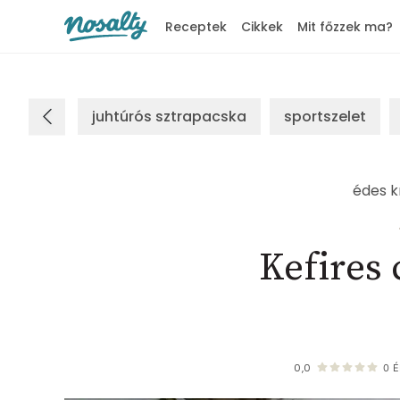
Receptek
Cikkek
Mit főzzek ma?
Nosalty
juhtúrós sztrapacska
sportszelet
édes 
Kefires 
0,0
0
É