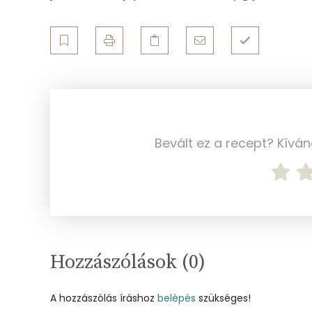
Összesen
Telített zsírsav
Egyszeresen telítetlen zsírsav:
Többszörösen telítetlen zsírsav
Koleszterin
Bevált ez a recept? Kívá
Ásványi anyagok
Összesen
Cink
Hozzászólások (
0
)
Szelén
A hozzászólás íráshoz
belépés
szükséges!
Kálcium