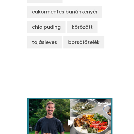
cukormentes banánkenyér
chia puding
körözött
tojásleves
borsófőzelék