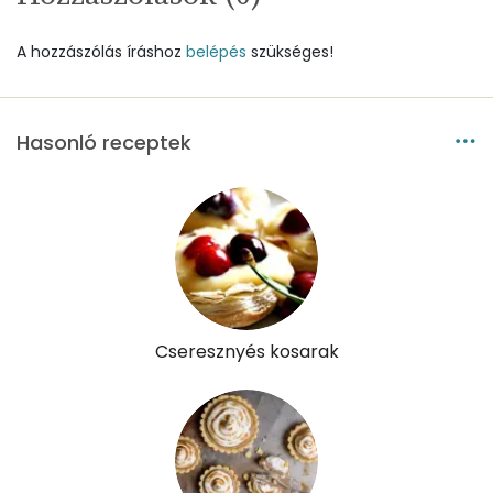
Szénhidrát
A hozzászólás íráshoz
belépés
szükséges!
Összesen
58.1 g
Cukor
23 mg
Hasonló receptek
Élelmi rost
1 mg
Víz
Összesen
42 g
Cseresznyés kosarak
Vitaminok
Összesen
0
A vitamin (RAE):
264 micro