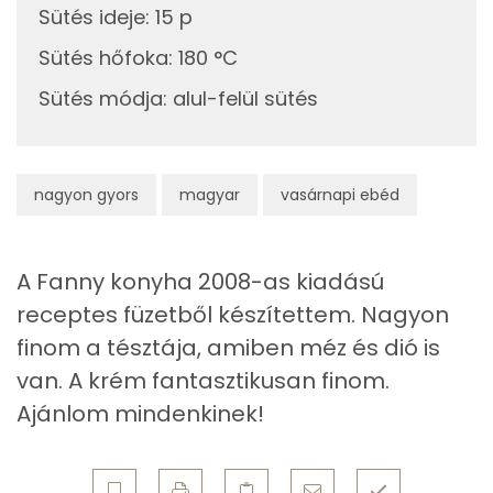
Fehérje
10g
rum
23 kcal
Sütés ideje
:
15 p
Összesen
6.1 g
Sütés hőfoka
:
180 °C
30g
habtejszín
88 kcal
Sütés módja
:
alul-felül sütés
Zsír
A díszítéshez
Összesen
35.1 g
10g
habtejszín
29 kcal
nagyon gyors
magyar
vasárnapi ebéd
Telített zsírsav
19 g
5g
csokoládéforgács
27 kcal
Egyszeresen telítetlen zsírsav:
10 g
A Fanny konyha 2008-as kiadású
Összesen
594 kcal
receptes füzetből készítettem. Nagyon
Többszörösen telítetlen zsírsav
4 g
finom a tésztája, amiben méz és dió is
Koleszterin
131 mg
van. A krém fantasztikusan finom.
Ajánlom mindenkinek!
Ásványi anyagok
Összesen
207.7 g