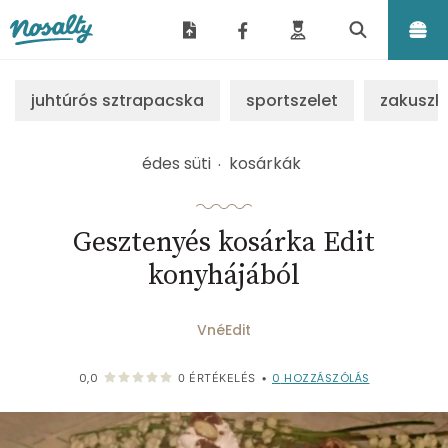
Nosalty
juhtúrós sztrapacska
sportszelet
zakuszk
édes süti
kosárkák
Gesztenyés kosárka Edit
konyhájából
VnéEdit
0
HOZZÁSZÓLÁS
0,0
0
ÉRTÉKELÉS
•