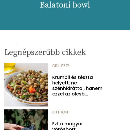
Balatoni bowl
Legnépszerűbb cikkek
GRILLEZZ!
Krumpli és tészta
helyett: ne
szénhidráttal, hanem
ezzel az olcsó...
OTTHON
Ezt a magyar
vörösbort