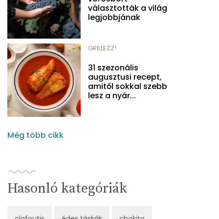
választották a világ
legjobbjának
GRILLEZZ!
31 szezonális
augusztusi recept,
amitől sokkal szebb
lesz a nyár...
Még több cikk
Hasonló kategóriák
clafoutis
édes táskák
chokito