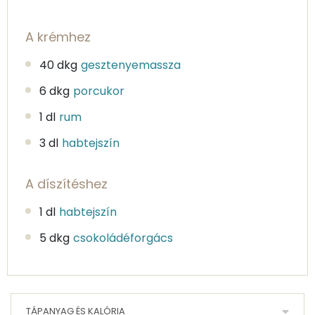
A krémhez
40 dkg
gesztenyemassza
6 dkg
porcukor
1 dl
rum
3 dl
habtejszín
A díszítéshez
1 dl
habtejszín
5 dkg
csokoládéforgács
TÁPANYAG ÉS KALÓRIA