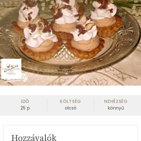
IDŐ
KÖLTSÉG
NEHÉZSÉG
25
p
olcsó
könnyű
Hozzávalók