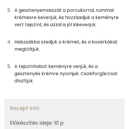
5g
dió
33 kcal
Magnézium
A gesztenyemasszát a porcukorral, rummal
krémesre keverjük, és hozzáadjuk a keményre
4g
tojássárgája
13 kcal
Nátrium
vert tejszínt, és azzal is jól kikeverjük.
1g
rum
2 kcal
Szelén
Habzsákba szedjük a krémet, és a kosárkákat
8g
porcukor
31 kcal
TOP vitaminok
megtöltjük.
Kolin:
1g
vaníliás cukor
4 kcal
A tejszínhabot keményre verjük, és a
E vitamin:
gesztenyés krémre nyomjuk. Csokiforgáccsal
5g
méz
15 kcal
díszítjük.
Niacin - B3 vitamin:
A krémhez
C vitamin:
40g
gesztenyemassza
72 kcal
Recept infó
A vitamin (RAE):
6g
porcukor
23 kcal
Előkészítés ideje
:
10 p