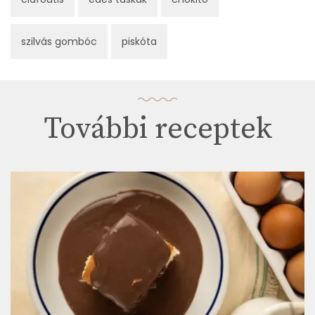
szilvás gombóc
piskóta
További receptek