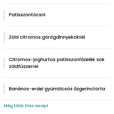
Patisszontócsni
Zöld citromos görögdinnyekoktél
Citromos-joghurtos patisszonfőzelék sok
zöldfűszerrel
Banános-erdei gyümölcsös őzgerinctorta
Még több friss recept