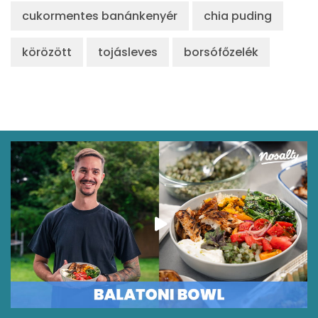
cukormentes banánkenyér
chia puding
körözött
tojásleves
borsófőzelék