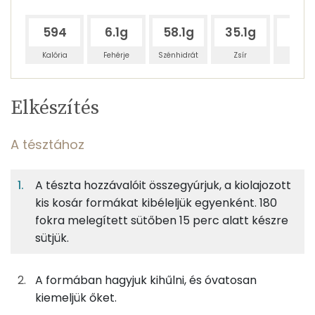
594
6.1g
58.1g
35.1g
42g
Kalória
Fehérje
Szénhidrát
Zsír
Víz
Egy
10
100
Elkészítés
adagban
adagban
grammban
TÁPANYAGTARTALOM
A tésztához
4%
41%
25%
Egy
10
100
Fehérje
Szénhidrát
Zsír
adagban
adagban
grammban
A tészta hozzávalóit összegyúrjuk, a kiolajozott
kis kosár formákat kibéleljük egyenként. 180
A tésztához
4%
41%
25%
30%
fokra melegített sütőben 15 perc alatt készre
Fehérje
Szénhidrát
Zsír
Víz
20g
vaj
143 kcal
sütjük.
TOP ásványi anyagok
25g
finomliszt
91 kcal
Foszfor
A formában hagyjuk kihűlni, és óvatosan
kiemeljük őket.
0g
sütőpor
0 kcal
Kálcium