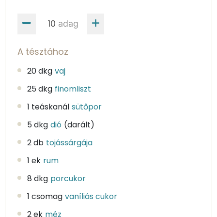
adag
A tésztához
20 dkg
vaj
25 dkg
finomliszt
1 teáskanál
sütőpor
5 dkg
dió
(darált)
2 db
tojássárgája
1 ek
rum
8 dkg
porcukor
1 csomag
vaníliás cukor
2 ek
méz