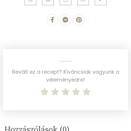
Cink
1 mg
Szelén
12 mg
Kálcium
49 mg
Vas
1 mg
Magnézium
24 mg
Bevált ez a recept? Kíváncsiak vagyunk a
Foszfor
100 mg
véleményedre!
Nátrium
20 mg
Réz
0 mg
Mangán
0 mg
Hozzászólások (
0
)