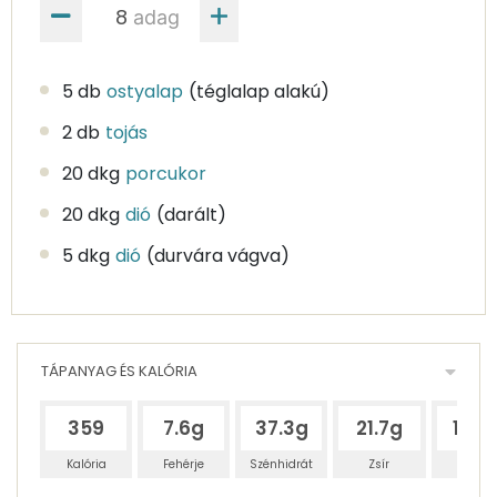
adag
5 db
ostyalap
(téglalap alakú)
2 db
tojás
20 dkg
porcukor
20 dkg
dió
(darált)
5 dkg
dió
(durvára vágva)
TÁPANYAG ÉS KALÓRIA
359
7.6g
37.3g
21.7g
10.5
Kalória
Fehérje
Szénhidrát
Zsír
Víz