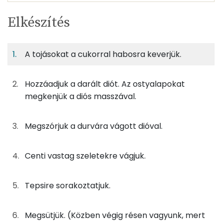
Egy
8
100
Elkészítés
adagban
adagban
grammban
TÁPANYAGTARTALOM
A tojásokat a cukorral habosra keverjük.
10%
48%
29%
Egy
8
100
Fehérje
Szénhidrát
Zsír
adagban
adagban
grammban
Hozzáadjuk a darált diót. Az ostyalapokat
10%
48%
29%
13%
megkenjük a diós masszával.
11g
ostyalap
40 kcal
Fehérje
Szénhidrát
Zsír
Víz
TOP ásványi anyagok
14g
tojás
17 kcal
Megszórjuk a durvára vágott dióval.
Foszfor
25g
porcukor
97 kcal
Centi vastag szeletekre vágjuk.
Magnézium
25g
dió
164 kcal
Kálcium
Tepsire sorakoztatjuk.
6g
dió
41 kcal
Nátrium
Megsütjük. (Közben végig résen vagyunk, mert
Összesen