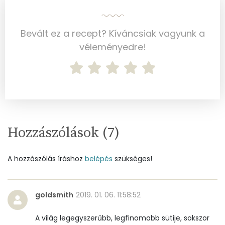
Kálcium
38 mg
Bevált ez a recept? Kíváncsiak vagyunk a
Vas
1 mg
véleményedre!
Magnézium
51 mg
Foszfor
132 mg
Nátrium
19 mg
Réz
1 mg
Hozzászólások (
7
)
Mangán
1 mg
A hozzászólás íráshoz
belépés
szükséges!
Szénhidrát
goldsmith
2019. 01. 06. 11:58:52
Összesen
37.3 g
A világ legegyszerűbb, legfinomabb sütije, sokszor