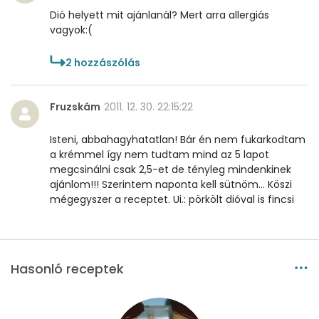
E vitamin:
0 mg
Dió helyett mit ajánlanál? Mert arra allergiás
vagyok:(
C vitamin:
0 mg
2
hozzászólás
D vitamin:
10 micro
K vitamin:
1 micro
Fruzskám
2011. 12. 30. 22:15:22
Tiamin - B1 vitamin:
0 mg
Isteni, abbahagyhatatlan! Bár én nem fukarkodtam
a krémmel így nem tudtam mind az 5 lapot
Riboflavin - B2 vitamin:
0 mg
megcsinálni csak 2,5-et de tényleg mindenkinek
ajánlom!!! Szerintem naponta kell sütnöm... Köszi
Niacin - B3 vitamin:
0 mg
mégegyszer a receptet. Ui.: pörkölt dióval is fincsi
Pantoténsav - B5 vitamin:
0 mg
Folsav - B9-vitamin:
36 micro
Hasonló receptek
Kolin:
48 mg