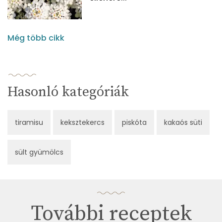
Még több cikk
Hasonló kategóriák
tiramisu
keksztekercs
piskóta
kakaós süti
sült gyümölcs
További receptek