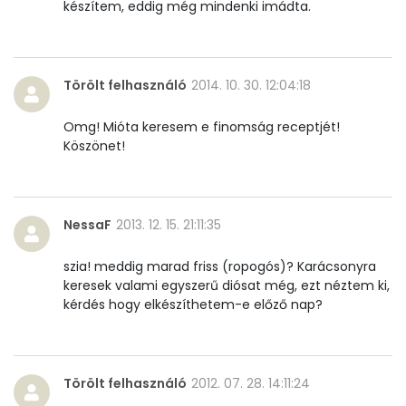
Cukor
26 mg
készítem, eddig még mindenki imádta.
Élelmi rost
2 mg
Törölt felhasználó
2014. 10. 30. 12:04:18
Víz
Omg! Mióta keresem e finomság receptjét!
Összesen
10.5 g
Köszönet!
Vitaminok
NessaF
2013. 12. 15. 21:11:35
Összesen
0
szia! meddig marad friss (ropogós)? Karácsonyra
A vitamin (RAE):
20 micro
keresek valami egyszerű diósat még, ezt néztem ki,
kérdés hogy elkészíthetem-e előző nap?
B6 vitamin:
0 mg
B12 Vitamin:
0 micro
Törölt felhasználó
2012. 07. 28. 14:11:24