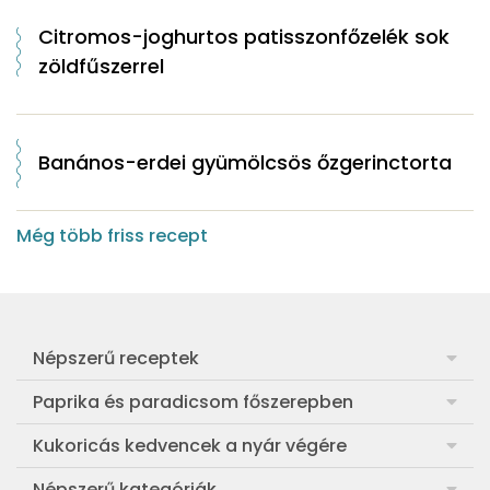
Citromos-joghurtos patisszonfőzelék sok
zöldfűszerrel
Banános-erdei gyümölcsös őzgerinctorta
Még több friss recept
Népszerű receptek
Frankfurti leves
Paprika és paradicsom főszerepben
Egyszerű muffin
Pan con Tomate
Kukoricás kedvencek a nyár végére
Aranygaluska
Paradicsom és paprika eltevése télre
Legfinomabb főtt kukorica
Népszerű kategóriák