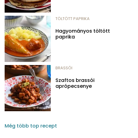
TÖLTÖTT PAPRIKA
Hagyományos töltött
paprika
BRASSÓI
Szaftos brassói
aprópecsenye
Még több top recept