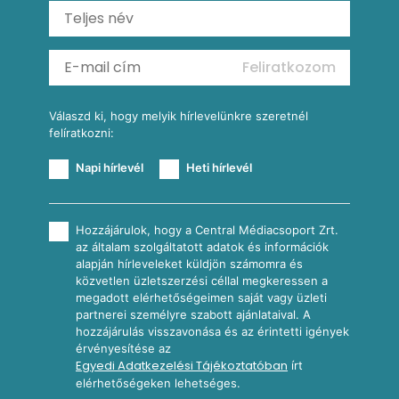
Ratatouille
Almás-kéksajtos kukoricasaláta
Köretek
Mexikói kukoricasaláta
Reggeli receptek
Feliratkozom
További receptkategóriák
Válaszd ki, hogy melyik hírlevelünkre szeretnél
felíratkozni:
Napi hírlevél
Heti hírlevél
Hozzájárulok, hogy a Central Médiacsoport Zrt.
az általam szolgáltatott adatok és információk
alapján hírleveleket küldjön számomra és
közvetlen üzletszerzési céllal megkeressen a
megadott elérhetőségeimen saját vagy üzleti
partnerei személyre szabott ajánlataival. A
hozzájárulás visszavonása és az érintetti igények
érvényesítése az
Egyedi Adatkezelési Tájékoztatóban
írt
elérhetőségeken lehetséges.