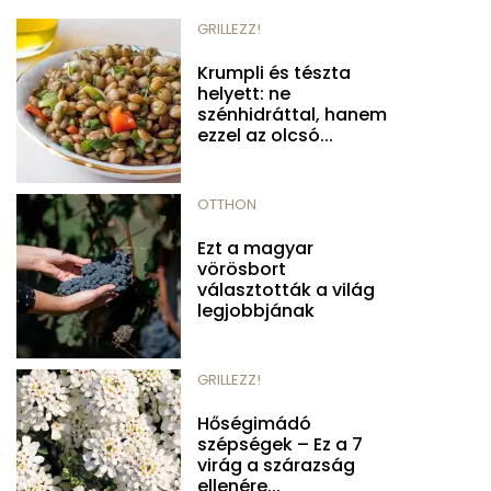
GRILLEZZ!
Krumpli és tészta
helyett: ne
szénhidráttal, hanem
ezzel az olcsó...
OTTHON
Ezt a magyar
vörösbort
választották a világ
legjobbjának
GRILLEZZ!
Hőségimádó
szépségek – Ez a 7
virág a szárazság
ellenére...