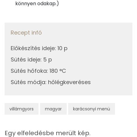
359 kcal
könnyen odakap.)
Szelén
TOP vitaminok
Kolin:
Recept infó
C vitamin:
Előkészítés ideje
:
10 p
Niacin - B3 vitamin:
Sütés ideje
:
5 p
Sütés hőfoka
:
180 °C
E vitamin:
Sütés módja
:
hőlégkeveréses
B6 vitamin:
Fehérje
villámgyors
magyar
karácsonyi menü
Összesen
7.6 g
Egy elfeledésbe merült kép.