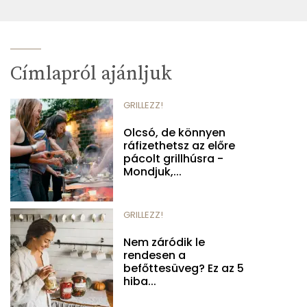
Címlapról ajánljuk
GRILLEZZ!
Olcsó, de könnyen
ráfizethetsz az előre
pácolt grillhúsra -
Mondjuk,...
GRILLEZZ!
Nem záródik le
rendesen a
befőttesüveg? Ez az 5
hiba...