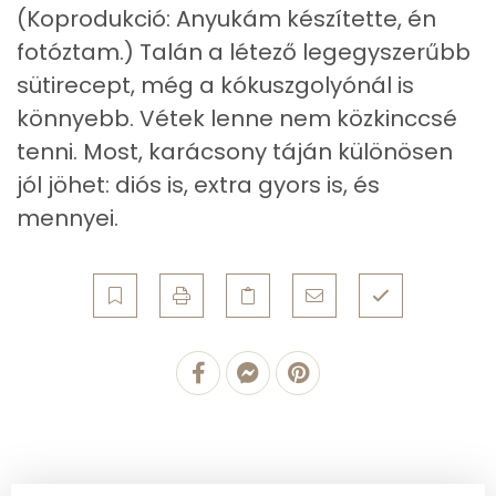
Zsír
(Koprodukció: Anyukám készítette, én
Összesen
21.7 g
fotóztam.) Talán a létező legegyszerűbb
sütirecept, még a kókuszgolyónál is
Telített zsírsav
2 g
könnyebb. Vétek lenne nem közkinccsé
tenni. Most, karácsony táján különösen
Egyszeresen telítetlen zsírsav:
3 g
jól jöhet: diós is, extra gyors is, és
Többszörösen telítetlen zsírsav
15 g
mennyei.
Koleszterin
45 mg
Ásványi anyagok
Összesen
248.9 g
Cink
1 mg
Szelén
5 mg