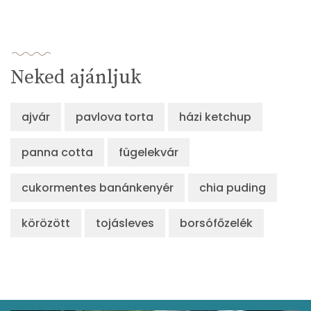
Neked ajánljuk
ajvár
pavlova torta
házi ketchup
panna cotta
fügelekvár
cukormentes banánkenyér
chia puding
körözött
tojásleves
borsófőzelék