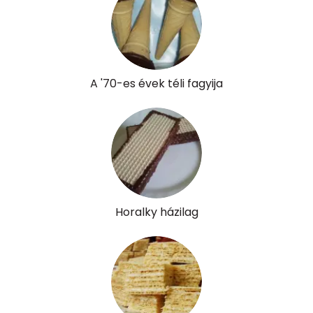
Retinol - A vitamin:
19 micro
α-karotin
0 micro
β-karotin
4 micro
A '70-es évek téli fagyija
β-crypt
1 micro
Likopin
0 micro
Lut-zea
64 micro
Horalky házilag
Összesen
359 kcal