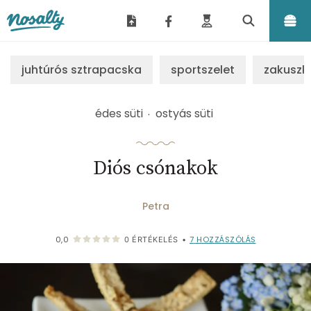
Nosalty
juhtúrós sztrapacska
sportszelet
zakuszk
édes süti
ostyás süti
Diós csónakok
Petra
7
HOZZÁSZÓLÁS
0,0
0
ÉRTÉKELÉS
•