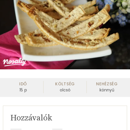
IDŐ
KÖLTSÉG
NEHÉZSÉG
15
p
olcsó
könnyű
Hozzávalók