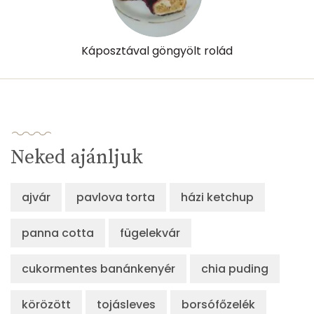
Káposztával göngyölt rolád
Neked ajánljuk
ajvár
pavlova torta
házi ketchup
panna cotta
fügelekvár
cukormentes banánkenyér
chia puding
körözött
tojásleves
borsófőzelék