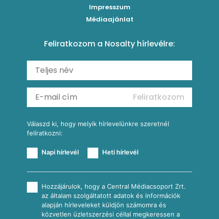
Impresszum
Roston csirkemell
Sült paprikás alfredo
Kukoricás tortilla
Torták
Médiaajánlat
Amerikai palacsinta
Paprikás-juhtúrós hajtovány
Csirkés-kukoricás pite
Tésztareceptek
Feliratkozom a Nosalty hírlevélre:
Carbonara
Shakshuka
Mexikói húsleves kukorica salsával
Saláták
Ratatouille
Almás-kéksajtos kukoricasaláta
Köretek
Mexikói kukoricasaláta
Reggeli receptek
Feliratkozom
További receptkategóriák
Válaszd ki, hogy melyik hírlevelünkre szeretnél
felíratkozni:
Napi hírlevél
Heti hírlevél
Hozzájárulok, hogy a Central Médiacsoport Zrt.
az általam szolgáltatott adatok és információk
alapján hírleveleket küldjön számomra és
közvetlen üzletszerzési céllal megkeressen a