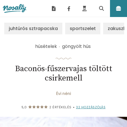
Nosalty
juhtúrós sztrapacska
sportszelet
zakuszk
húsételek
göngyölt hús
Baconös-fűszervajas töltött
csirkemell
Évi néni
32
HOZZÁSZÓLÁS
5,0
2
ÉRTÉKELÉS
•