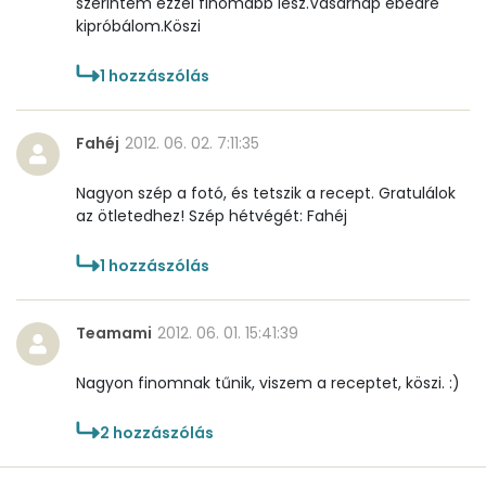
szerintem ezzel finomabb lesz.Vasárnap ebédre
kipróbálom.Köszi
1
hozzászólás
Fahéj
2012. 06. 02. 7:11:35
Nagyon szép a fotó, és tetszik a recept. Gratulálok
az ötletedhez! Szép hétvégét: Fahéj
1
hozzászólás
Teamami
2012. 06. 01. 15:41:39
Nagyon finomnak tűnik, viszem a receptet, köszi. :)
2
hozzászólás