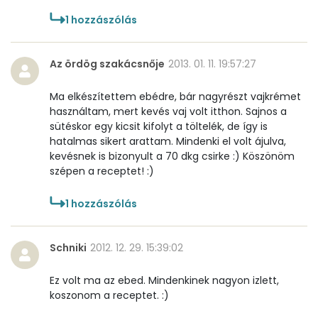
1
hozzászólás
Az ördög szakácsnője
2013. 01. 11. 19:57:27
Ma elkészítettem ebédre, bár nagyrészt vajkrémet
használtam, mert kevés vaj volt itthon. Sajnos a
sütéskor egy kicsit kifolyt a töltelék, de így is
hatalmas sikert arattam. Mindenki el volt ájulva,
kevésnek is bizonyult a 70 dkg csirke :) Köszönöm
szépen a receptet! :)
1
hozzászólás
Schniki
2012. 12. 29. 15:39:02
Ez volt ma az ebed. Mindenkinek nagyon izlett,
koszonom a receptet. :)