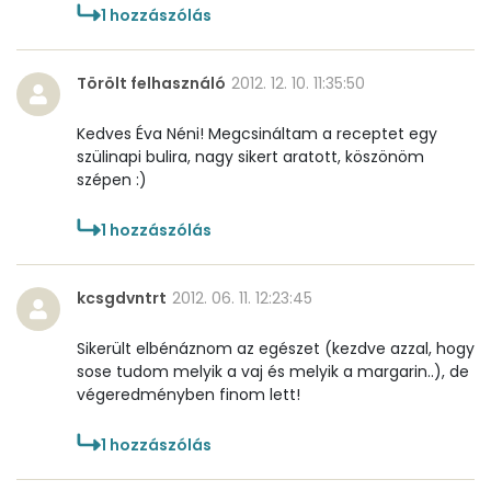
1
hozzászólás
Törölt felhasználó
2012. 12. 10. 11:35:50
Kedves Éva Néni! Megcsináltam a receptet egy
szülinapi bulira, nagy sikert aratott, köszönöm
szépen :)
1
hozzászólás
kcsgdvntrt
2012. 06. 11. 12:23:45
Sikerült elbénáznom az egészet (kezdve azzal, hogy
sose tudom melyik a vaj és melyik a margarin..), de
végeredményben finom lett!
1
hozzászólás