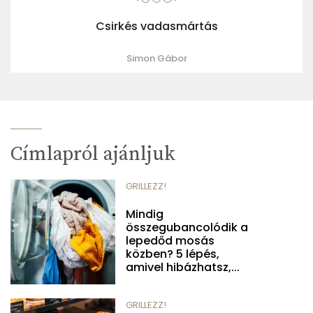
Csirkés vadasmártás
Simon Gábor
Címlapról ajánljuk
GRILLEZZ!
Mindig
összegubancolódik a
lepedőd mosás
közben? 5 lépés,
amivel hibázhatsz,...
GRILLEZZ!