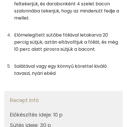
feltekerjük, és darabonként 4 szelet bacon
Magnézium
szalonnába tekerjük, hogy az mindenütt fedje a
0g
bors
1 kcal
mellet.
Szelén
20g
vaj
143 kcal
Kálcium
Előmelegített sütőbe fóliával letakarva 20
25g
bacon
98 kcal
percig sütjük, aztán eltávolítjuk a fóliát, és még
TOP vitaminok
10 perc alatt pirosra sütjük a bacont.
Összesen
428 kcal
Kolin:
Salátával vagy egy könnyű körettel kiváló
Niacin - B3 vitamin:
tavaszi, nyári ebéd.
C vitamin:
E vitamin:
Recept infó
B6 vitamin:
Előkészítés ideje
:
10 p
Sütés ideje
:
30 p