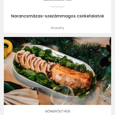
Narancsmázas-szezámmagos csirkefalatok
Nosalty
GÖNGYÖLT HÚS