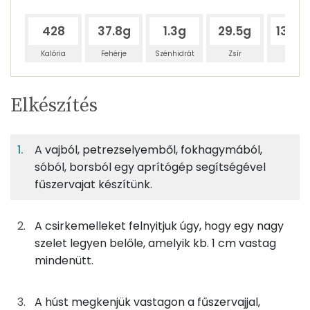
428
37.8g
1.3g
29.5g
136.5
Kalória
Fehérje
Szénhidrát
Zsír
Víz
Egy
4
100
Elkészítés
adagban
adagban
grammban
TÁPANYAGTARTALOM
A vajból, petrezselyemből, fokhagymából,
19%
0%
15%
Egy
4
100
Fehérje
Szénhidrát
Zsír
adagban
adagban
grammban
sóból, borsból egy aprítógép segítségével
fűszervajat készítünk.
19%
0%
15%
66%
150g
csirkemellfilé
180 kcal
Fehérje
Szénhidrát
Zsír
Víz
A csirkemelleket felnyitjuk úgy, hogy egy nagy
TOP ásványi anyagok
2g
fokhagyma
2 kcal
szelet legyen belőle, amelyik kb. 1 cm vastag
mindenütt.
Nátrium
11g
petrezselyem
4 kcal
Foszfor
A húst megkenjük vastagon a fűszervajjal,
1g
só
0 kcal