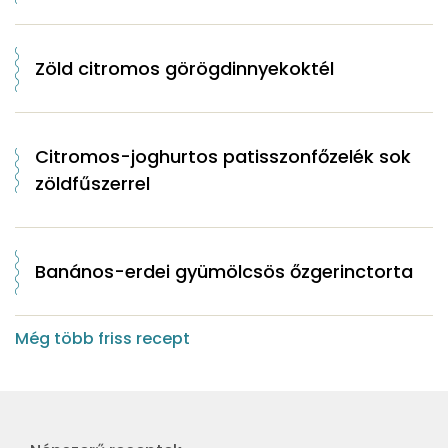
Zöld citromos görögdinnyekoktél
Citromos-joghurtos patisszonfőzelék sok
zöldfűszerrel
Banános-erdei gyümölcsös őzgerinctorta
Még több friss recept