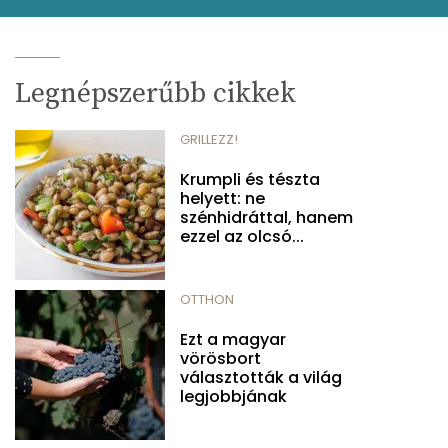
Legnépszerűbb cikkek
GRILLEZZ!
Krumpli és tészta
helyett: ne
szénhidráttal, hanem
ezzel az olcsó...
OTTHON
Ezt a magyar
vörösbort
választották a világ
legjobbjának