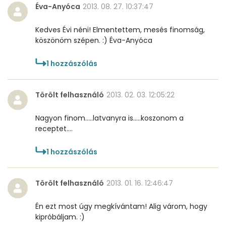
Éva-Anyóca
2013. 08. 27. 10:37:47
Folsav - B9-vitamin:
31 micro
Kedves Évi néni! Elmentettem, mesés finomság,
Kolin:
141 mg
köszönöm szépen. :) Éva-Anyóca
Retinol - A vitamin:
150 micro
1
hozzászólás
α-karotin
0 micro
Törölt felhasználó
2013. 02. 03. 12:05:22
β-karotin
601 micro
Nagyon finom.....latvanyra is.....koszonom a
receptet....
β-crypt
0 micro
1
hozzászólás
Likopin
0 micro
Lut-zea
627 micro
Törölt felhasználó
2013. 01. 16. 12:46:47
Én ezt most úgy megkívántam! Alig várom, hogy
Összesen
428 kcal
kipróbáljam. :)