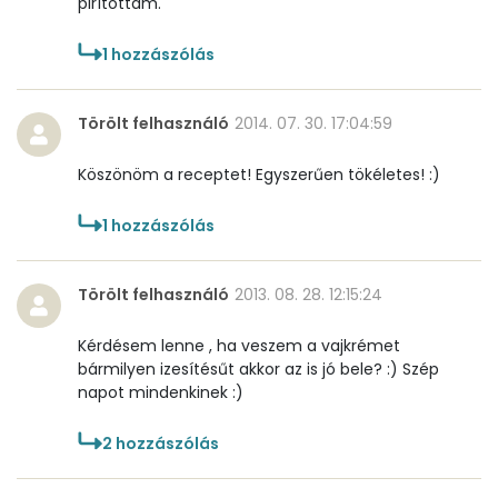
pirítottam.
B6 vitamin:
1 mg
1
hozzászólás
B12 Vitamin:
0 micro
E vitamin:
1 mg
Törölt felhasználó
2014. 07. 30. 17:04:59
C vitamin:
15 mg
Köszönöm a receptet! Egyszerűen tökéletes! :)
D vitamin:
6 micro
1
hozzászólás
K vitamin:
186 micro
Törölt felhasználó
2013. 08. 28. 12:15:24
Tiamin - B1 vitamin:
0 mg
Kérdésem lenne , ha veszem a vajkrémet
bármilyen izesítésűt akkor az is jó bele? :) Szép
Riboflavin - B2 vitamin:
0 mg
napot mindenkinek :)
Niacin - B3 vitamin:
16 mg
2
hozzászólás
Pantoténsav - B5 vitamin:
0 mg