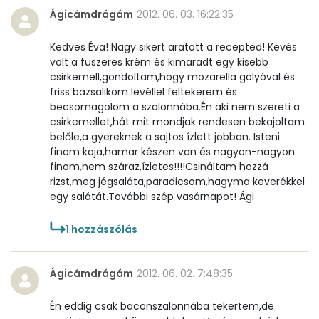
Ágicámdrágám
2012. 06. 03. 16:22:35
Kedves Éva! Nagy sikert aratott a recepted! Kevés
volt a füszeres krém és kimaradt egy kisebb
csirkemell,gondoltam,hogy mozarella golyóval és
friss bazsalikom levéllel feltekerem és
becsomagolom a szalonnába.Én aki nem szereti a
csirkemellet,hát mit mondjak rendesen bekajoltam
belőle,a gyereknek a sajtos ízlett jobban. Isteni
finom kaja,hamar készen van és nagyon-nagyon
finom,nem száraz,ízletes!!!!Csináltam hozzá
rizst,meg jégsaláta,paradicsom,hagyma keverékkel
egy salátát.További szép vasárnapot! Ági
1
hozzászólás
Ágicámdrágám
2012. 06. 02. 7:48:35
Én eddig csak baconszalonnába tekertem,de