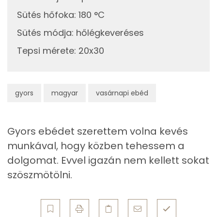
Fehérje
Sütés hőfoka
:
180 °C
Összesen
37.8 g
Sütés módja
:
hőlégkeveréses
Tepsi mérete
:
20x30
Zsír
Összesen
29.5 g
gyors
magyar
vasárnapi ebéd
Telített zsírsav
14 g
Egyszeresen telítetlen zsírsav:
10 g
Gyors ebédet szerettem volna kevés
Többszörösen telítetlen zsírsav
3 g
munkával, hogy közben tehessem a
dolgomat. Evvel igazán nem kellett sokat
Koleszterin
169 mg
szöszmötölni.
Ásványi anyagok
Összesen
1154.3 g