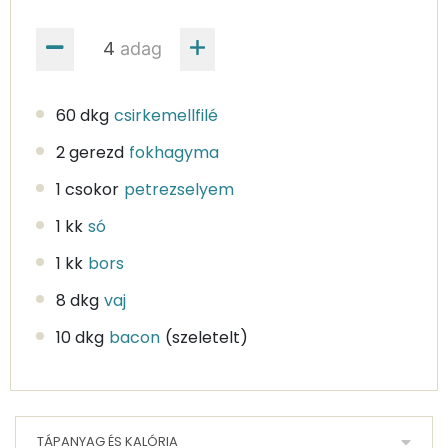
adag
60 dkg
csirkemellfilé
2 gerezd
fokhagyma
1 csokor
petrezselyem
1 kk
só
1 kk
bors
8 dkg
vaj
10 dkg
bacon
(szeletelt)
TÁPANYAG ÉS KALÓRIA