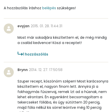
Szénhidrát
A hozzászólás íráshoz
belépés
szükséges!
Összesen
1.3 g
evyjan
2015. 01. 28. 11:44:31
Cukor
0 mg
Most már sokadjára készítettem el, de még mindig
Élelmi rost
0 mg
a család kedvence! Köszi a receptet!
1
hozzászólás
Víz
Összesen
136.5 g
Brynn
2014. 12. 27. 17:50:58
Szuper recept, köszönöm szépen! Most karácsonyra
Vitaminok
készítettem el, nagyon finom lett. Annyira jó a
fokhagymás fűszervaj, remek ízt ad a húsnak, nem
Összesen
0
lehet elrontani. Én egyenként becsomagoltam a
tekercseket fóliába, és úgy sütöttem 20 percig,
A vitamin (RAE):
200 micro
majd fólia nélkül kis sörrel leöntve még 10 percig