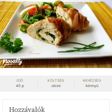
IDŐ
KÖLTSÉG
NEHÉZSÉG
40
p
olcsó
könnyű
Hozzávalók