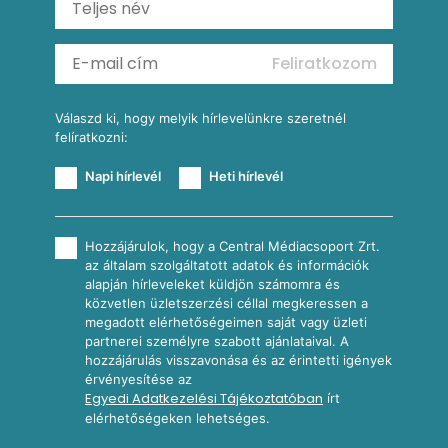
Almás-kéksajtos kukoricasaláta
Köretek
Mexikói kukoricasaláta
Reggeli receptek
Feliratkozom
További receptkategóriák
Válaszd ki, hogy melyik hírlevelünkre szeretnél
felíratkozni:
Napi hírlevél
Heti hírlevél
Hozzájárulok, hogy a Central Médiacsoport Zrt.
az általam szolgáltatott adatok és információk
alapján hírleveleket küldjön számomra és
közvetlen üzletszerzési céllal megkeressen a
megadott elérhetőségeimen saját vagy üzleti
partnerei személyre szabott ajánlataival. A
hozzájárulás visszavonása és az érintetti igények
érvényesítése az
Egyedi Adatkezelési Tájékoztatóban
írt
elérhetőségeken lehetséges.