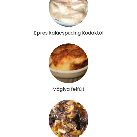
Folsav - B9-vitamin:
109 micro
Kolin:
101 mg
Epres kalácspuding Kodaktól
Retinol - A vitamin:
43 micro
α-karotin
1 micro
β-karotin
33 micro
β-crypt
16 micro
Máglya felfújt
Likopin
0 micro
Lut-zea
186 micro
Összesen
511 kcal