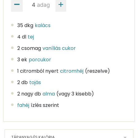
adag
35 dkg
kalács
4 dl
tej
2 csomag
vaníliás cukor
3 ek
porcukor
1 citromból nyert
citromhéj
(reszelve)
2 db
tojás
2 nagy db
alma
(vagy 3 kisebb)
fahéj
ízlés szerint
TÁPANYAG ÉS KALÓRIA