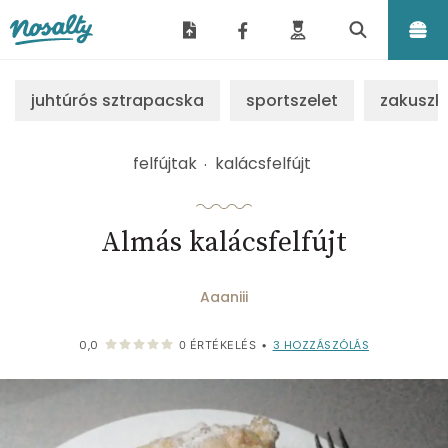
Nosalty
juhtúrós sztrapacska
sportszelet
zakuszk
felfújtak
kalácsfelfújt
Almás kalácsfelfújt
Aaaniii
3
HOZZÁSZÓLÁS
0,0
0
ÉRTÉKELÉS
•