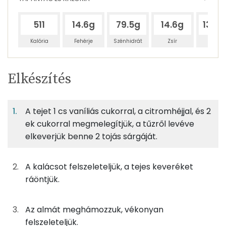
511
14.6g
79.5g
14.6g
134.
Kalória
Fehérje
Szénhidrát
Zsír
Víz
Egy
4
100
Elkészítés
adagban
adagban
grammban
TÁPANYAGTARTALOM
A tejet 1 cs vaníliás cukorral, a citromhéjjal, és 2
6%
33%
6%
Egy
4
100
Fehérje
Szénhidrát
Zsír
adagban
adagban
grammban
ek cukorral megmelegítjük, a tűzről levéve
elkeverjük benne 2 tojás sárgáját.
6%
33%
6%
55%
88g
kalács
321 kcal
Fehérje
Szénhidrát
Zsír
Víz
A kalácsot felszeleteljük, a tejes keveréket
TOP ásványi anyagok
100g
tej
56 kcal
ráöntjük.
Nátrium
5g
vaníliás cukor
19 kcal
Az almát meghámozzuk, vékonyan
Kálcium
felszeleteljük.
5g
porcukor
20 kcal