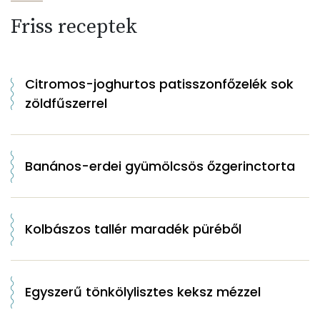
Friss receptek
Citromos-joghurtos patisszonfőzelék sok
zöldfűszerrel
Banános-erdei gyümölcsös őzgerinctorta
Kolbászos tallér maradék püréből
Egyszerű tönkölylisztes keksz mézzel