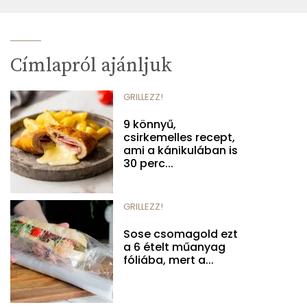
Címlapról ajánljuk
GRILLEZZ!
9 könnyű,
csirkemelles recept,
ami a kánikulában is
30 perc...
GRILLEZZ!
Sose csomagold ezt
a 6 ételt műanyag
fóliába, mert a...