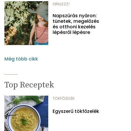
GRILLEZZ!
Napszúrás nyáron:
tünetek, megelőzés
és otthoni kezelés
lépésről lépésre
Még több cikk
Top Receptek
TÖKFŐZELÉK
Egyszerű tökfőzelék