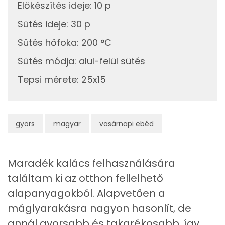
Fehérje
Előkészítés ideje
:
10 p
Sütés ideje
:
30 p
Összesen
14.6 g
Sütés hőfoka
:
200 °C
Zsír
Sütés módja
:
alul-felül sütés
Összesen
14.6 g
Tepsi mérete
:
25x15
Telített zsírsav
4 g
Egyszeresen telítetlen zsírsav:
4 g
gyors
magyar
vasárnapi ebéd
Többszörösen telítetlen zsírsav
2 g
Maradék kalács felhasználására
Koleszterin
116 mg
találtam ki az otthon fellelhető
alapanyagokból. Alapvetően a
Ásványi anyagok
máglyarakásra nagyon hasonlít, de
annál gyorsabb és takarékosabb, így
Összesen
704.5 g