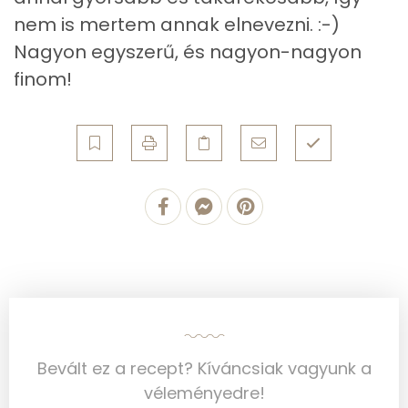
nem is mertem annak elnevezni. :-)
Cink
1 mg
Nagyon egyszerű, és nagyon-nagyon
finom!
Szelén
30 mg
Kálcium
212 mg
Vas
3 mg
Magnézium
30 mg
Foszfor
143 mg
Nátrium
285 mg
Réz
0 mg
Bevált ez a recept? Kíváncsiak vagyunk a
Mangán
0 mg
véleményedre!