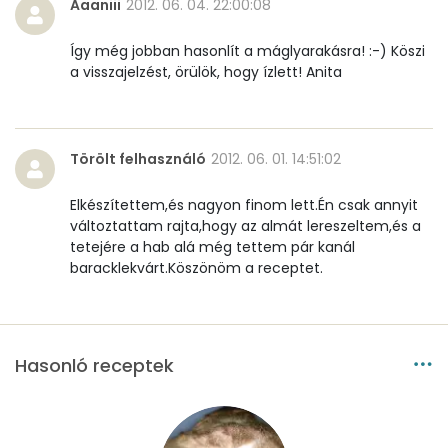
Aaaniii
2012. 06. 04. 22:00:08
B6 vitamin:
0 mg
Így még jobban hasonlít a máglyarakásra! :-) Köszi
B12 Vitamin:
0 micro
a visszajelzést, örülök, hogy ízlett! Anita
E vitamin:
1 mg
C vitamin:
8 mg
Törölt felhasználó
2012. 06. 01. 14:51:02
D vitamin:
20 micro
Elkészítettem,és nagyon finom lett.Én csak annyit
változtattam rajta,hogy az almát lereszeltem,és a
tetejére a hab alá még tettem pár kanál
K vitamin:
4 micro
baracklekvárt.Köszönöm a receptet.
Tiamin - B1 vitamin:
0 mg
Riboflavin - B2 vitamin:
0 mg
Hasonló receptek
Niacin - B3 vitamin:
3 mg
Pantoténsav - B5 vitamin:
0 mg