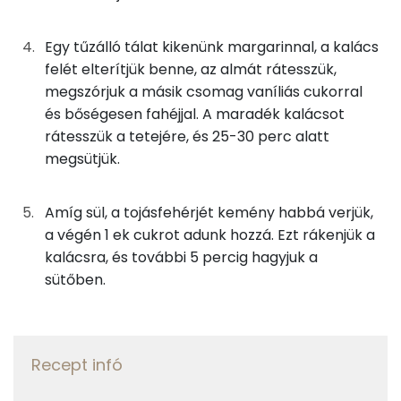
Foszfor
2g
citromhéj
1 kcal
Egy tűzálló tálat kikenünk margarinnal, a kalács
felét elterítjük benne, az almát rátesszük,
Szelén
28g
tojás
35 kcal
megszórjuk a másik csomag vaníliás cukorral
Magnézium
és bőségesen fahéjjal. A maradék kalácsot
125g
alma
59 kcal
rátesszük a tetejére, és 25-30 perc alatt
TOP vitaminok
megsütjük.
0g
fahéj
0 kcal
Kolin:
Amíg sül, a tojásfehérjét kemény habbá verjük,
Összesen
511 kcal
C vitamin:
a végén 1 ek cukrot adunk hozzá. Ezt rákenjük a
kalácsra, és további 5 percig hagyjuk a
Niacin - B3 vitamin:
sütőben.
E vitamin:
Tiamin - B1 vitamin:
Recept infó