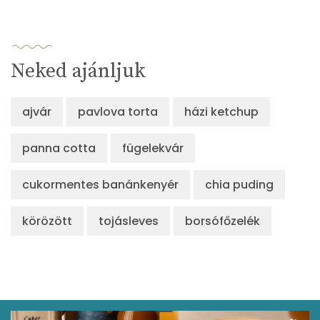
Neked ajánljuk
ajvár
pavlova torta
házi ketchup
panna cotta
fügelekvár
cukormentes banánkenyér
chia puding
körözött
tojásleves
borsófőzelék