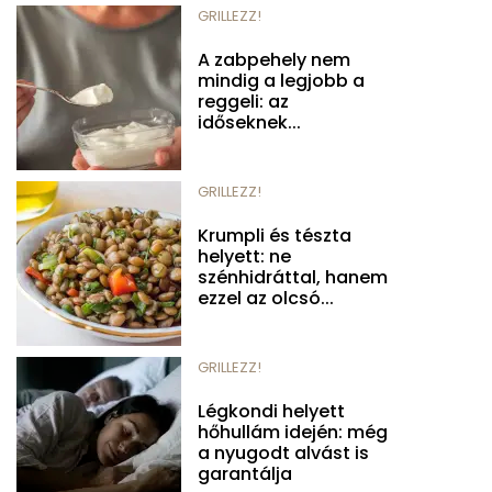
GRILLEZZ!
A zabpehely nem
mindig a legjobb a
reggeli: az
időseknek...
GRILLEZZ!
Krumpli és tészta
helyett: ne
szénhidráttal, hanem
ezzel az olcsó...
GRILLEZZ!
Légkondi helyett
hőhullám idején: még
a nyugodt alvást is
garantálja