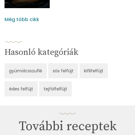
Még több cikk
Hasonló kategóriák
gyümölcsszuflé
sós felfújt
kiflifelfújt
édes felfújt
tejfölfelfújt
További receptek