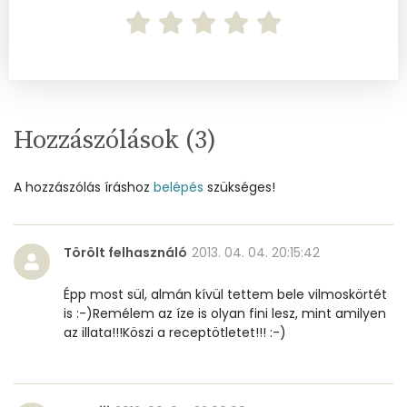
Szénhidrát
Összesen
79.5 g
Cukor
37 mg
Hozzászólások (
3
)
Élelmi rost
5 mg
A hozzászólás íráshoz
belépés
szükséges!
Víz
Összesen
134.8 g
Törölt felhasználó
2013. 04. 04. 20:15:42
Épp most sül, almán kívül tettem bele vilmoskörtét
Vitaminok
is :-)Remélem az íze is olyan fini lesz, mint amilyen
az illata!!!Köszi a receptötletet!!! :-)
Összesen
0
A vitamin (RAE):
47 micro