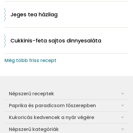
Jeges tea házilag
Cukkinis-feta sajtos dinnyesaláta
Még több friss recept
Népszerű receptek
Frankfurti leves
Paprika és paradicsom főszerepben
Egyszerű muffin
Pan con Tomate
Kukoricás kedvencek a nyár végére
Aranygaluska
Paradicsom és paprika eltevése télre
Legfinomabb főtt kukorica
Népszerű kategóriák