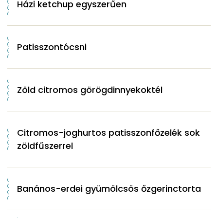
Házi ketchup egyszerűen
Patisszontócsni
Zöld citromos görögdinnyekoktél
Citromos-joghurtos patisszonfőzelék sok
zöldfűszerrel
Banános-erdei gyümölcsös őzgerinctorta