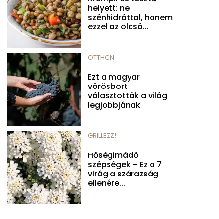
helyett: ne
szénhidráttal, hanem
ezzel az olcsó...
OTTHON
Ezt a magyar
vörösbort
választották a világ
legjobbjának
GRILLEZZ!
Hőségimádó
szépségek – Ez a 7
virág a szárazság
ellenére...