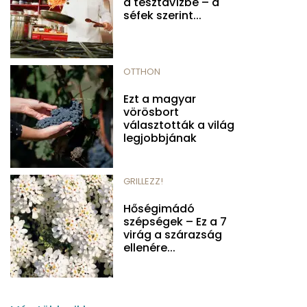
a tésztavízbe – a
séfek szerint...
OTTHON
Ezt a magyar
vörösbort
választották a világ
legjobbjának
GRILLEZZ!
Hőségimádó
szépségek – Ez a 7
virág a szárazság
ellenére...