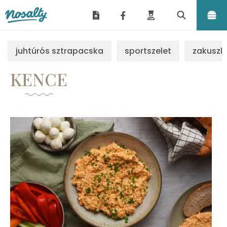
Nosalty
juhtúrós sztrapacska
sportszelet
zakuszk
KENCE