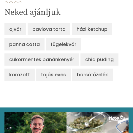
Neked ajánljuk
ajvár
pavlova torta
házi ketchup
panna cotta
fügelekvár
cukormentes banánkenyér
chia puding
körözött
tojásleves
borsófőzelék