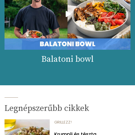
Balatoni bowl
Legnépszerűbb cikkek
GRILLEZZ!
Krumpli és tészta