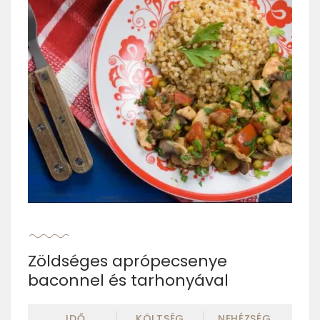
Zöldséges aprópecsenye
baconnel és tarhonyával
IDŐ
KÖLTSÉG
NEHÉZSÉG