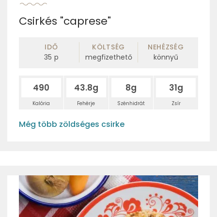
Csirkés "caprese"
IDŐ
KÖLTSÉG
NEHÉZSÉG
35
p
megfizethető
könnyű
490
43.8g
8g
31g
Kalória
Fehérje
Szénhidrát
Zsír
Még több zöldséges csirke