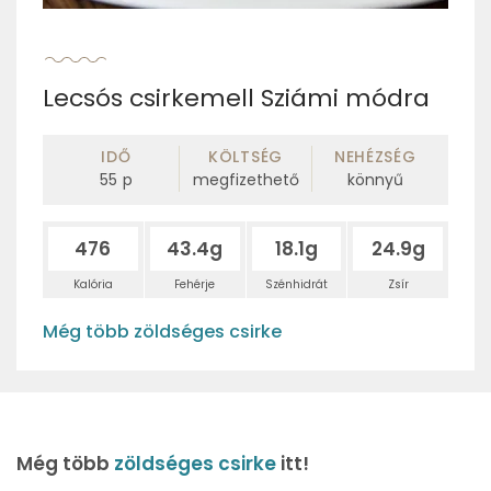
Lecsós csirkemell Sziámi módra
IDŐ
KÖLTSÉG
NEHÉZSÉG
55
p
megfizethető
könnyű
476
43.4g
18.1g
24.9g
Kalória
Fehérje
Szénhidrát
Zsír
Még több zöldséges csirke
Még több
zöldséges csirke
itt!