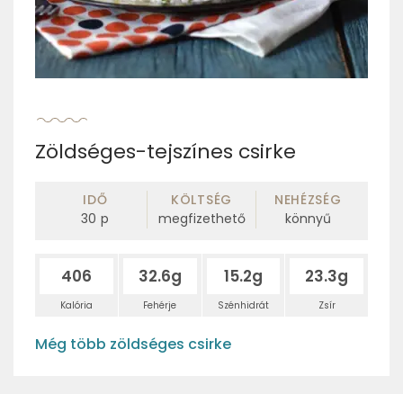
Zöldséges-tejszínes csirke
IDŐ
KÖLTSÉG
NEHÉZSÉG
30
p
megfizethető
könnyű
406
32.6g
15.2g
23.3g
Kalória
Fehérje
Szénhidrát
Zsír
Még több zöldséges csirke