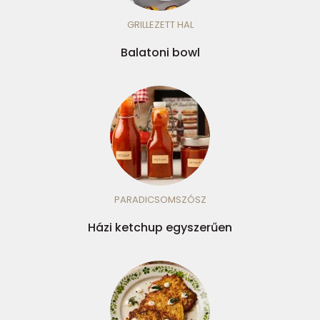
GRILLEZETT HAL
Balatoni bowl
PARADICSOMSZÓSZ
Házi ketchup egyszerűen