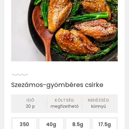
Szezámos-gyömbéres csirke
IDŐ
KÖLTSÉG
NEHÉZSÉG
20
p
megfizethető
könnyű
350
40g
8.5g
17.5g