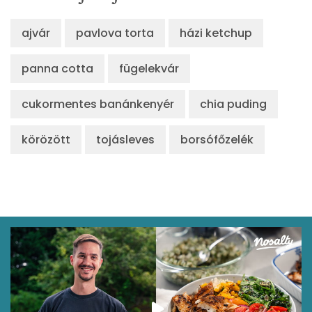
ajvár
pavlova torta
házi ketchup
panna cotta
fügelekvár
cukormentes banánkenyér
chia puding
körözött
tojásleves
borsófőzelék