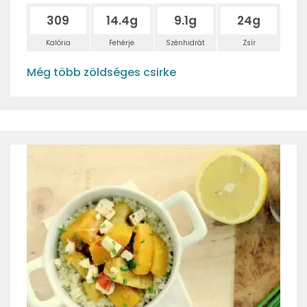
309
14.4g
9.1g
24g
Kalória
Fehérje
Szénhidrát
Zsír
Még több zöldséges csirke