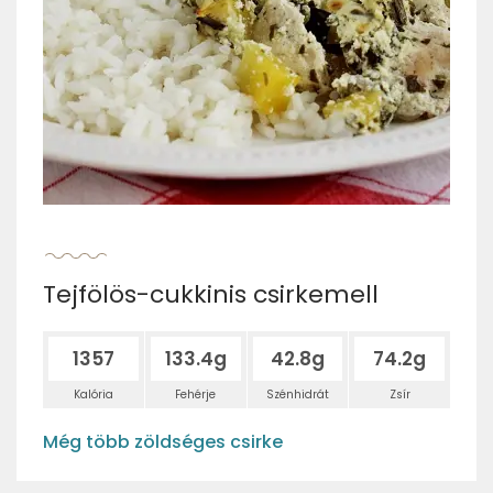
Tejfölös-cukkinis csirkemell
1357
133.4g
42.8g
74.2g
Kalória
Fehérje
Szénhidrát
Zsír
Még több zöldséges csirke