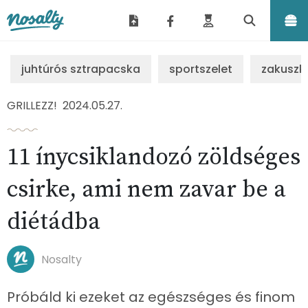
Nosalty
juhtúrós sztrapacska
sportszelet
zakuszk
GRILLEZZ!
2024.05.27.
11 ínycsiklandozó zöldséges
csirke, ami nem zavar be a
diétádba
Nosalty
Próbáld ki ezeket az egészséges és finom