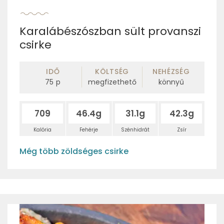
Karalábészószban sült provanszi
csirke
IDŐ
KÖLTSÉG
NEHÉZSÉG
75
p
megfizethető
könnyű
709
46.4g
31.1g
42.3g
Kalória
Fehérje
Szénhidrát
Zsír
Még több zöldséges csirke