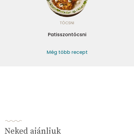
TÓCSNI
Patisszontócsni
Még több recept
Neked ajánljuk