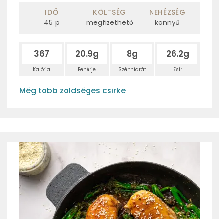
IDŐ
KÖLTSÉG
NEHÉZSÉG
45
p
megfizethető
könnyű
367
20.9g
8g
26.2g
Kalória
Fehérje
Szénhidrát
Zsír
Még több zöldséges csirke