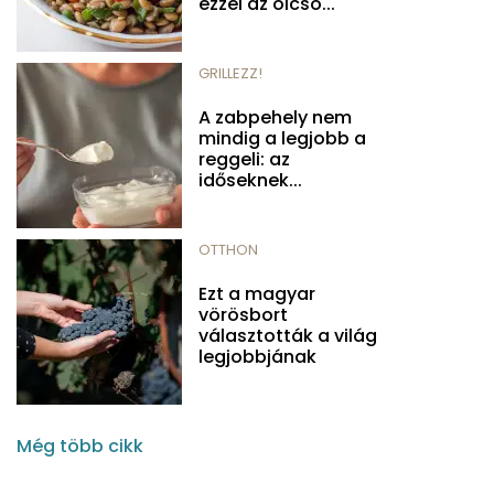
ezzel az olcsó...
GRILLEZZ!
A zabpehely nem
mindig a legjobb a
reggeli: az
időseknek...
OTTHON
Ezt a magyar
vörösbort
választották a világ
legjobbjának
Még több cikk