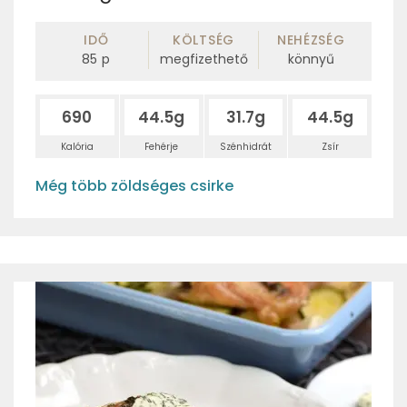
IDŐ
KÖLTSÉG
NEHÉZSÉG
85
p
megfizethető
könnyű
690
44.5g
31.7g
44.5g
Kalória
Fehérje
Szénhidrát
Zsír
Még több zöldséges csirke