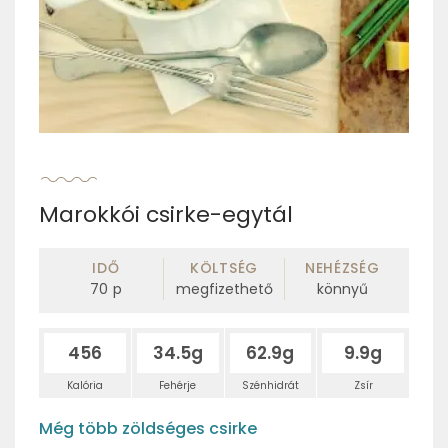
Marokkói csirke-egytál
IDŐ
KÖLTSÉG
NEHÉZSÉG
70
p
megfizethető
könnyű
456
34.5g
62.9g
9.9g
Kalória
Fehérje
Szénhidrát
Zsír
Még több zöldséges csirke