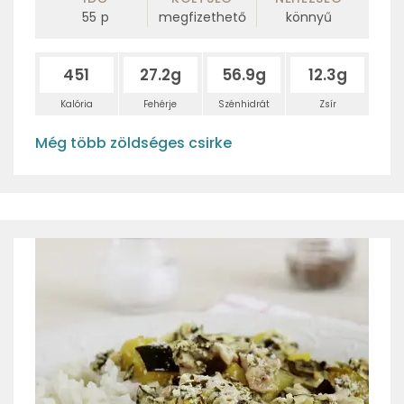
55
p
megfizethető
könnyű
451
27.2g
56.9g
12.3g
Kalória
Fehérje
Szénhidrát
Zsír
Még több zöldséges csirke