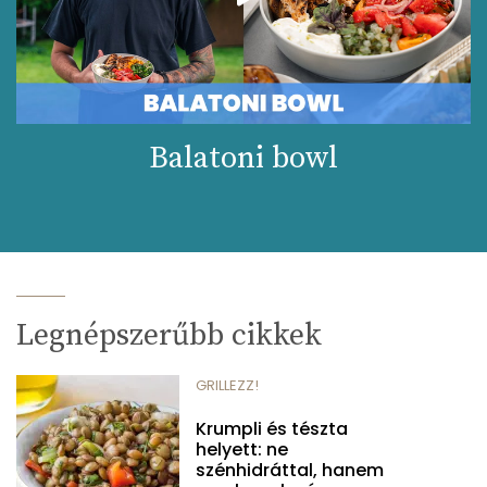
Balatoni bowl
Legnépszerűbb cikkek
GRILLEZZ!
Krumpli és tészta
helyett: ne
szénhidráttal, hanem