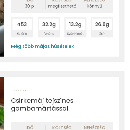
30
p
megfizethető
könnyű
453
32.2g
13.2g
26.6g
Kalória
Fehérje
Szénhidrát
Zsír
Még több májas húsételek
Csirkemáj tejszínes
gombamártással
IDŐ
KÖLTSÉG
NEHÉZSÉG