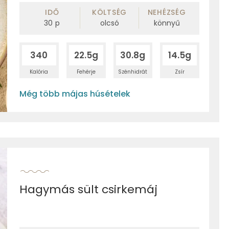
IDŐ
KÖLTSÉG
NEHÉZSÉG
30
p
olcsó
könnyű
340
22.5g
30.8g
14.5g
Kalória
Fehérje
Szénhidrát
Zsír
Még több májas húsételek
Hagymás sült csirkemáj