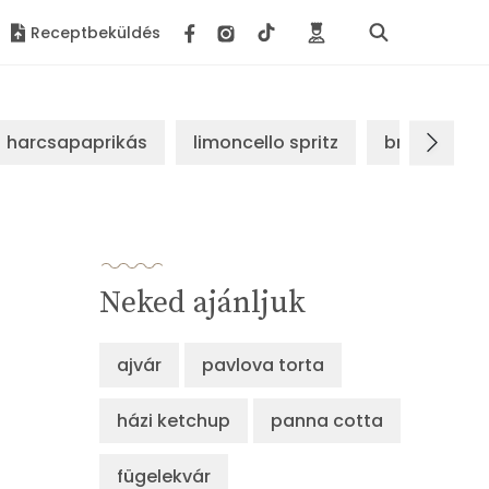
Receptbeküldés
harcsapaprikás
limoncello spritz
brassói sz
Neked ajánljuk
ajvár
pavlova torta
házi ketchup
panna cotta
fügelekvár