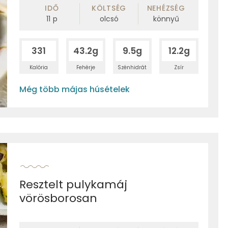
IDŐ
KÖLTSÉG
NEHÉZSÉG
11
p
olcsó
könnyű
331
43.2g
9.5g
12.2g
Kalória
Fehérje
Szénhidrát
Zsír
Még több májas húsételek
Resztelt pulykamáj
vörösborosan