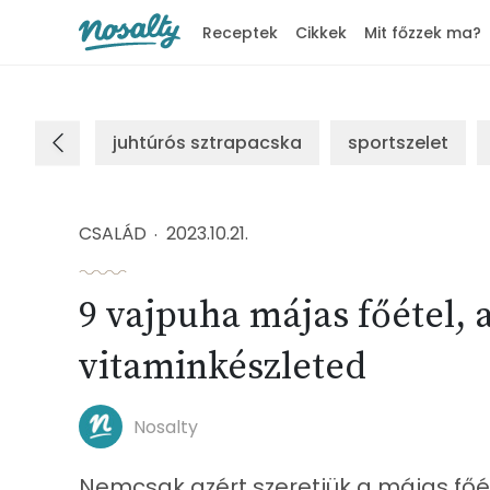
Receptek
Cikkek
Mit főzzek ma?
Nosalty
juhtúrós sztrapacska
sportszelet
CSALÁD
2023.10.21.
9 vajpuha májas főétel, a
vitaminkészleted
Nosalty
Nemcsak azért szeretjük a májas főé