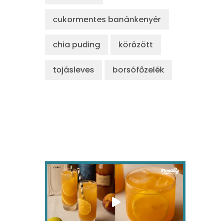
cukormentes banánkenyér
chia puding
körözött
tojásleves
borsófőzelék