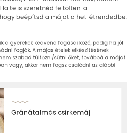
a te is szeretnéd feltölteni a
e, hogy beépítsd a májat a heti étrendedbe.
ik a gyerekek kedvenc fogásai közé, pedig ha jól
imádni fogják. A májas ételek elkészítésének
nem szabad túlfőzni/sütni őket, továbbá a májat
ában vagy, akkor nem fogsz csalódni az alábbi
Gránátalmás csirkemáj