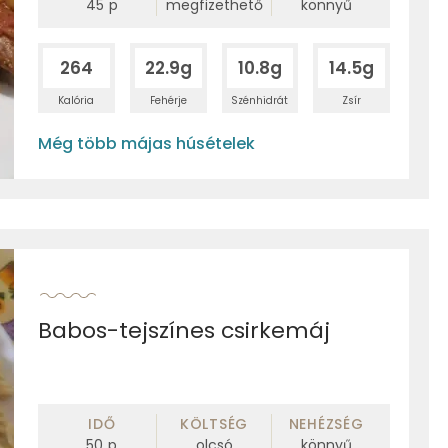
45
p
megfizethető
könnyű
264
22.9g
10.8g
14.5g
Kalória
Fehérje
Szénhidrát
Zsír
Még több májas húsételek
Babos-tejszínes csirkemáj
IDŐ
KÖLTSÉG
NEHÉZSÉG
50
p
olcsó
könnyű