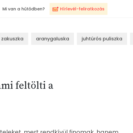
Mi van a hűtődben?
Hírlevél-feliratkozás
zakuszka
aranygaluska
juhtúrós puliszka
mi feltölti a
teleket, mert rendkívül finomak, hanem