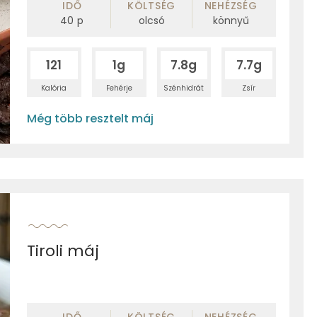
IDŐ
KÖLTSÉG
NEHÉZSÉG
40
p
olcsó
könnyű
121
1g
7.8g
7.7g
Kalória
Fehérje
Szénhidrát
Zsír
Még több resztelt máj
Tiroli máj
IDŐ
KÖLTSÉG
NEHÉZSÉG