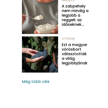
GRILLEZZ!
A zabpehely
nem mindig a
legjobb a
reggeli: az
időseknek...
OTTHON
Ezt a magyar
vörösbort
választották
a világ
legjobbjának
Még több cikk