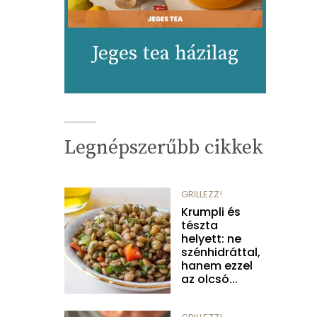
Jeges tea házilag
Legnépszerűbb cikkek
GRILLEZZ!
Krumpli és
tészta
helyett: ne
szénhidráttal,
hanem ezzel
az olcsó...