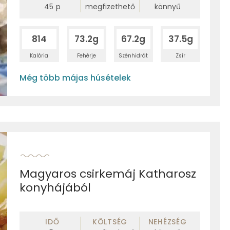
45
p
megfizethető
könnyű
814
73.2g
67.2g
37.5g
Kalória
Fehérje
Szénhidrát
Zsír
Még több májas húsételek
Magyaros csirkemáj Katharosz
konyhájából
IDŐ
KÖLTSÉG
NEHÉZSÉG