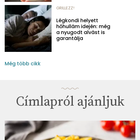
GRILLEZZ!
Légkondi helyett
hőhullám idején: még
a nyugodt alvást is
garantálja
Még több cikk
Címlapról ajánljuk