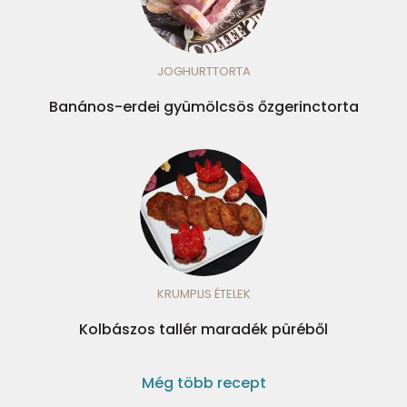
JOGHURTTORTA
Banános-erdei gyümölcsös őzgerinctorta
KRUMPLIS ÉTELEK
Kolbászos tallér maradék püréből
Még több recept