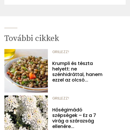
További cikkek
GRILLEZZ!
Krumpli és tészta
helyett: ne
szénhidráttal, hanem
ezzel az olcsó...
GRILLEZZ!
Hőségimádó
szépségek – Ez a 7
virág a szárazság
ellenére...