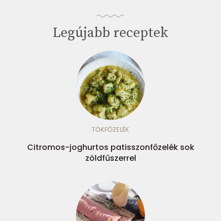
Legújabb receptek
TÖKFŐZELÉK
Citromos-joghurtos patisszonfőzelék sok
zöldfűszerrel