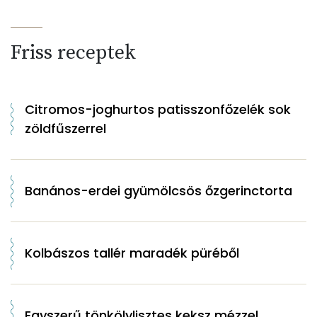
Friss receptek
Citromos-joghurtos patisszonfőzelék sok
zöldfűszerrel
Banános-erdei gyümölcsös őzgerinctorta
Kolbászos tallér maradék püréből
Egyszerű tönkölylisztes keksz mézzel