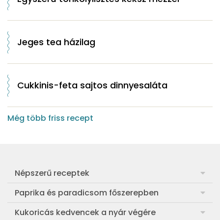
Jeges tea házilag
Cukkinis-feta sajtos dinnyesaláta
Még több friss recept
Népszerű receptek
Frankfurti leves
Paprika és paradicsom főszerepben
Egyszerű muffin
Pan con Tomate
Kukoricás kedvencek a nyár végére