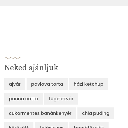
Neked ajánljuk
ajvár
pavlova torta
házi ketchup
panna cotta
fügelekvár
cukormentes banánkenyér
chia puding
körözött
tojásleves
borsófőzelék