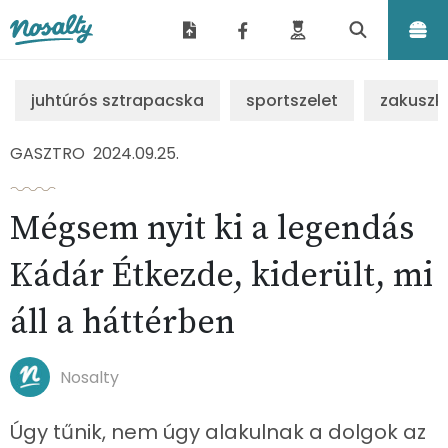
Nosalty
juhtúrós sztrapacska
sportszelet
zakuszk
GASZTRO
2024.09.25.
Mégsem nyit ki a legendás
Kádár Étkezde, kiderült, mi
áll a háttérben
Nosalty
Úgy tűnik, nem úgy alakulnak a dolgok az