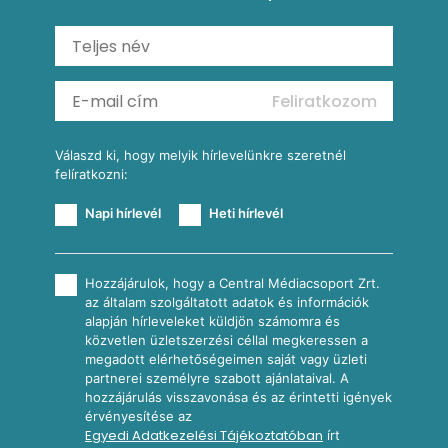
Mexikói húsleves kukorica salsával
Saláták
Ratatouille
Almás-kéksajtos kukoricasaláta
Köretek
Mexikói kukoricasaláta
Reggeli receptek
Feliratkozom
További receptkategóriák
Válaszd ki, hogy melyik hírlevelünkre szeretnél
felíratkozni:
Napi hírlevél
Heti hírlevél
Hozzájárulok, hogy a Central Médiacsoport Zrt.
az általam szolgáltatott adatok és információk
alapján hírleveleket küldjön számomra és
közvetlen üzletszerzési céllal megkeressen a
megadott elérhetőségeimen saját vagy üzleti
partnerei személyre szabott ajánlataival. A
hozzájárulás visszavonása és az érintetti igények
érvényesítése az
Egyedi Adatkezelési Tájékoztatóban
írt