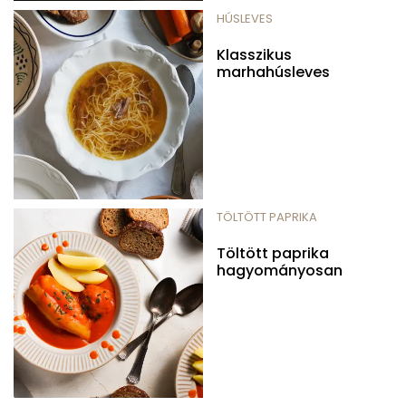
HÚSLEVES
Klasszikus
marhahúsleves
TÖLTÖTT PAPRIKA
Töltött paprika
hagyományosan