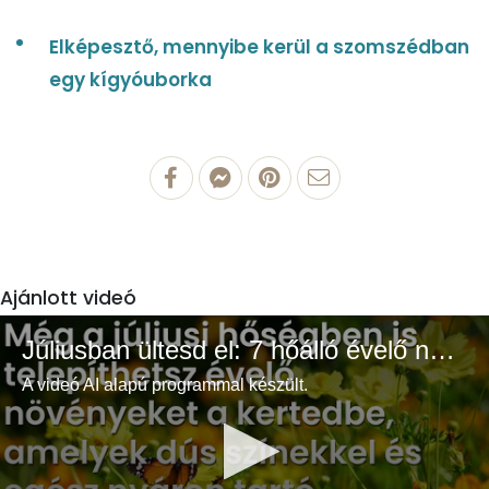
Elképesztő, mennyibe kerül a szomszédban
egy kígyóuborka
Ajánlott videó
Júliusban ültesd el: 7 hőálló évelő növény a színes és buja kertért
A videó AI alapú programmal készült.