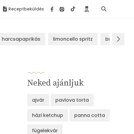
Receptbeküldés
harcsapaprikás
limoncello spritz
brassói sz
Neked ajánljuk
ajvár
pavlova torta
házi ketchup
panna cotta
fügelekvár