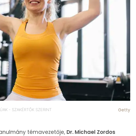
Getty
ÚAK - SZAKÉRTŐK SZERINT
tanulmány témavezetője,
Dr. Michael Zordos