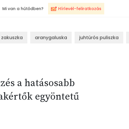
Mi van a hűtődben?
Hírlevél-feliratkozás
zakuszka
aranygaluska
juhtúrós puliszka
dzés a hatásosabb
akértők egyöntetű