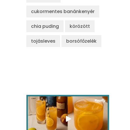
cukormentes banánkenyér
chia puding
körözött
tojásleves
borsófőzelék