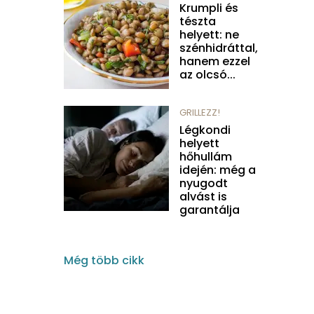
Krumpli és
tészta
helyett: ne
szénhidráttal,
hanem ezzel
az olcsó...
GRILLEZZ!
Légkondi
helyett
hőhullám
idején: még a
nyugodt
alvást is
garantálja
Még több cikk