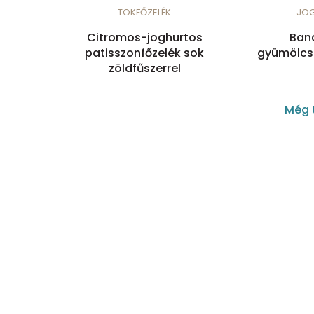
TÖKFŐZELÉK
JO
Citromos-joghurtos
Ban
patisszonfőzelék sok
gyümölcsö
zöldfűszerrel
Még 