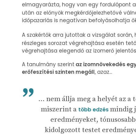
elmagyarázta, hogy van egy fordulópont 
után az előnyök megkérdőjelezhetővé válna
időpazarlás is negatívan befolyásolhatja ők
A szakértők arra jutottak a vizsgálat során
részleges sorozat végrehajtása esetén tető
végrehajtása elegendő az izomerő jelentős
A tanulmány szerint
az izomnövekedés egy
erőfeszítési szinten megáll
, azaz...
... nem állja meg a helyét az a t
miszerint a
mindig 
több edzés
eredményeket, tónusosabb
kidolgozott testet eredmény