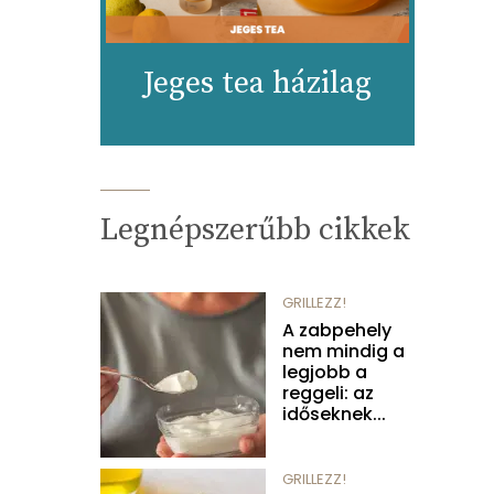
Jeges tea házilag
Legnépszerűbb cikkek
GRILLEZZ!
A zabpehely
nem mindig a
legjobb a
reggeli: az
időseknek...
GRILLEZZ!