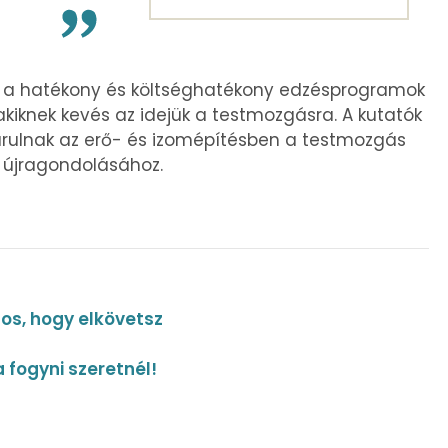
ek a hatékony és költséghatékony edzésprogramok
akiknek kevés az idejük a testmozgásra. A kutatók
árulnak az erő- és izomépítésben a testmozgás
 újragondolásához.
tos, hogy elkövetsz
a fogyni szeretnél!