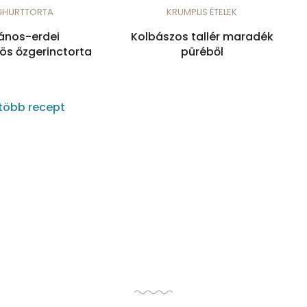
GHURTTORTA
KRUMPLIS ÉTELEK
ános-erdei
Kolbászos tallér maradék
s őzgerinctorta
püréből
több recept