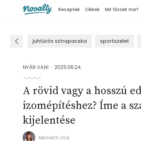
Receptek
Cikkek
Mit főzzek ma?
Nosalty
juhtúrós sztrapacska
sportszelet
NYÁR VAN!
2025.06.24.
A rövid vagy a hosszú e
izomépítéshez? Íme a sz
kijelentése
Németh Orsi