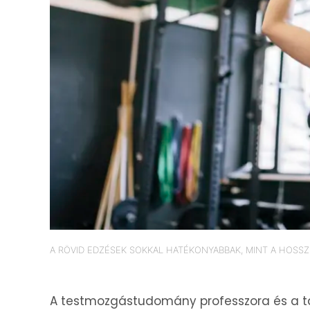
A RÖVID EDZÉSEK SOKKAL HATÉKONYABBAK, MINT A HOSSZ
A testmozgástudomány professzora és a 