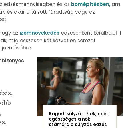
az edzésmennyiségben és az
izomépítésben,
ami
k, és akár a túlzott fáradtság vagy az
et.
, hogy az
izomnövekedés
edzésenként körülbelül 11
zik, míg összesen két közvetlen sorozat
 javulásához.
 bizonyos
ézis,
jobb
,
Ragadj súlyzót! 7 ok, miért
egészséges a nők
ez.
számára a súlyzós edzés