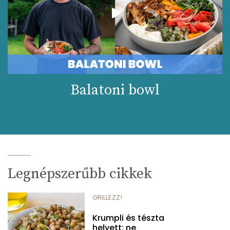
Balatoni bowl
Legnépszerűbb cikkek
GRILLEZZ!
Krumpli és tészta
helyett: ne