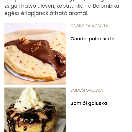
zsiguli hátsó ülésén, kabátunkon a Bölömbika
egész étlapjának átható aromái.
CSOKIS PALACSINTA
Gundel palacsinta
SOMLÓI GALUSKA
Somlói galuska