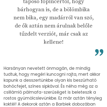
taposó főpincértől, hogy
bárhogyan is, de a bölömbika
nem bika, egy madárról van szó,
de ők aztán nem árulnak belőle
tűzdelt verziót, már csak az
kellene!
Harsányan nevetett önmagán, de mindig
tudtuk, hogy megéri kuncogni rajta, mert akkor
kapunk a desszertünkbe olyan kis beszúrható
bohócfejet, színes sipkával. És néha még az a
csillámló pálmafa-szerűséget is beleteszik a
rostos gyümölcslevünkbe. Ez már aztán tényleg
koktél! A dekorok aztán a Barbiek dobozában