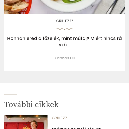
GRILLEZZ!
Honnan ered a főzelék, mint műfaj? Miért nincs rá
szó...
Kormos Lili
További cikkek
GRILLEZZ!