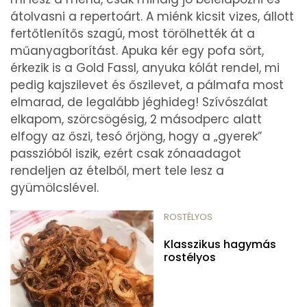
átolvasni a repertoárt. A miénk kicsit vizes, állott
fertőtlenítős szagú, most törölhették át a
műanyagborítást. Apuka kér egy pofa sört,
érkezik is a Gold Fassl, anyuka kólát rendel, mi
pedig kajszilevet és őszilevet, a pálmafa most
elmarad, de legalább jéghideg! Szívószálat
elkapom, szörcsögésig, 2 másodperc alatt
elfogy az őszi, tesó őrjöng, hogy a „gyerek”
passzióból iszik, ezért csak zónaadagot
rendeljen az ételből, mert tele lesz a
gyümölcslével.
ROSTÉLYOS
Klasszikus hagymás
rostélyos