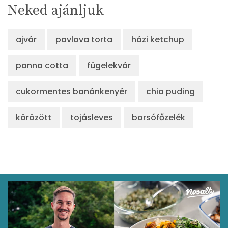
Neked ajánljuk
ajvár
pavlova torta
házi ketchup
panna cotta
fügelekvár
cukormentes banánkenyér
chia puding
körözött
tojásleves
borsófőzelék