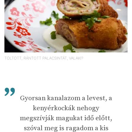
TÖLTÖTT, RÁNTOTT PALACSINTÁT, VALAKI?
Gyorsan kanalazom a levest, a
kenyérkockák nehogy
megszívják magukat idő előtt,
szóval meg is ragadom a kis