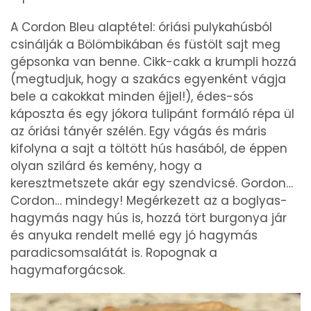
A Cordon Bleu alaptétel: óriási pulykahúsból
csinálják a Bölömbikában és füstölt sajt meg
gépsonka van benne. Cikk-cakk a krumpli hozzá
(megtudjuk, hogy a szakács egyenként vágja
bele a cakokkat minden éjjel!), édes-sós
káposzta és egy jókora tulipánt formáló répa ül
az óriási tányér szélén. Egy vágás és máris
kifolyna a sajt a töltött hús hasából, de éppen
olyan szilárd és kemény, hogy a
keresztmetszete akár egy szendvicsé. Gordon…
Cordon… mindegy! Megérkezett az a boglyas-
hagymás nagy hús is, hozzá tört burgonya jár
és anyuka rendelt mellé egy jó hagymás
paradicsomsalátát is. Ropognak a
hagymaforgácsok.