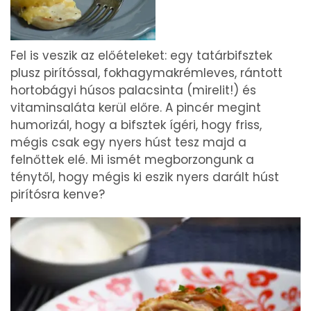
Fel is veszik az előételeket: egy tatárbifsztek
plusz pirítóssal, fokhagymakrémleves, rántott
hortobágyi húsos palacsinta (mirelit!) és
vitaminsaláta kerül előre. A pincér megint
humorizál, hogy a bifsztek ígéri, hogy friss,
mégis csak egy nyers húst tesz majd a
felnőttek elé. Mi ismét megborzongunk a
ténytől, hogy mégis ki eszik nyers darált húst
pirítósra kenve?