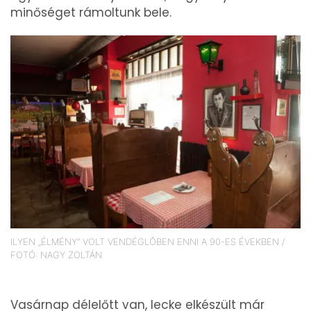
minőséget rámoltunk bele.
ILYEN „ÉLMÉNY” VOLT VENDÉGLŐBEN ENNI A 90-ES ÉVEKBEN /
FOTÓ: NAGY ZOLTÁN
Vasárnap délelőtt van, lecke elkészült már