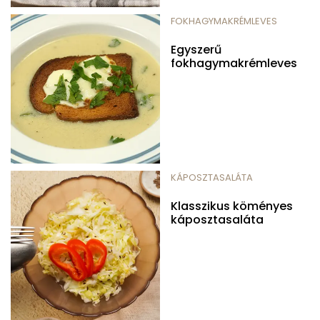
FOKHAGYMAKRÉMLEVES
Egyszerű
fokhagymakrémleves
KÁPOSZTASALÁTA
Klasszikus köményes
káposztasaláta