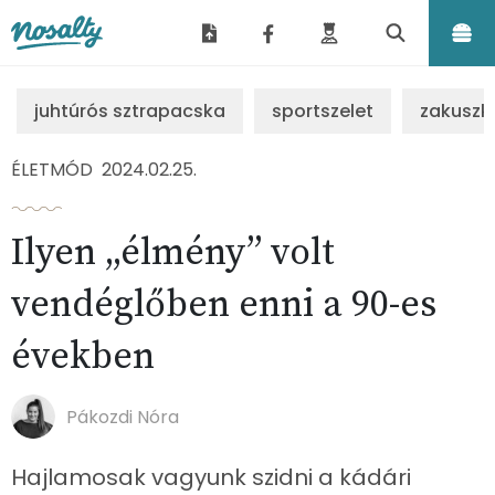
Nosalty
juhtúrós sztrapacska
sportszelet
zakuszk
ÉLETMÓD
2024.02.25.
Ilyen „élmény” volt
vendéglőben enni a 90-es
években
Pákozdi Nóra
Hajlamosak vagyunk szidni a kádári