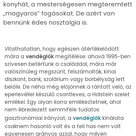
konyhát, a mesterségesen megteremtett
„magyaros” fogásokat. De azért van
bennünk édes nosztalgia is.
Vitathatatlan, hogy egészen átértékelődött
mára a
vendéglők
megítélése: ahová 1995-ben
szívesen betértünk a családdal, mára már
valószínűleg megszűnt, felszámolták, kínai
diszkont, bank, szolárium vagy borbélyság lett
belőle. De néha még előjönnek a rántott velő, az
eperlevéllel készülő csontleves, a Holstein szelet
emlékei. Egy olyan korra emlékeztetnek, ahol
nem ébredezett semmiféle tudatos
gasztronómiai irányzat, a
vendéglők
kínálata
csaknem hasonló volt és a teli has nem volt
egyenesen arányos azzal, hogy milyen