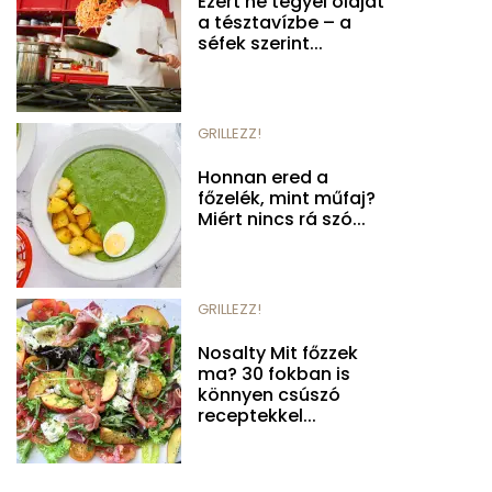
Ezért ne tegyél olajat
a tésztavízbe – a
séfek szerint...
GRILLEZZ!
Honnan ered a
főzelék, mint műfaj?
Miért nincs rá szó...
GRILLEZZ!
Nosalty Mit főzzek
ma? 30 fokban is
könnyen csúszó
receptekkel...