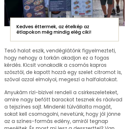
Kedves éttermek, az ételkép az
étlapokon még mindig elég ciki!
Tesó halat eszik, vendéglátónk figyelmezteti,
hogy nehogy a torkán akadjon ez a fogas
kérdés. Kicsit vonakodik a csomós kapros
szósztól, de kapott hozzá egy szelet citromot is,
szóval azzal elmolyol, megeszi a halfalatokat.
Anyukám rizi-bizivel rendeli a csirkeszeleteket,
amire nagy befőtt barackot tesznek és ráolvad
a tejszínes sajt. Mindenki túlvállalta magát,
sokat kell csomagolni, nevetünk, hogy jól jönne
az a színes-formás edény, amiről tegnap
meséltek. És most mi lesz a desszerttel? Van