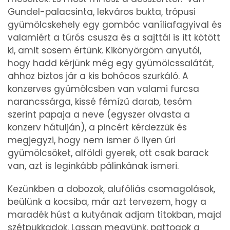
Gundel-palacsinta, lekváros bukta, trópusi
gyümölcskehely egy gombóc vaníliafagyival és
valamiért a túrós csusza és a sajttál is itt kötött
ki, amit sosem értünk. Kikönyörgöm anyutól,
hogy hadd kérjünk még egy gyümölcssalátát,
ahhoz biztos jár a kis bohócos szurkáló. A
konzerves gyümölcsben van valami furcsa
narancssárga, kissé fémízű darab, tesóm
szerint papaja a neve (egyszer olvasta a
konzerv hátulján), a pincért kérdezzük és
megjegyzi, hogy nem ismer ő ilyen úri
gyümölcsöket, alföldi gyerek, ott csak barack
van, azt is leginkább pálinkának ismeri.
Kezünkben a dobozok, alufóliás csomagolások,
beülünk a kocsiba, már azt tervezem, hogy a
maradék húst a kutyának adjam titokban, majd
szétpukkadok. Lassan megyünk, pattogok a