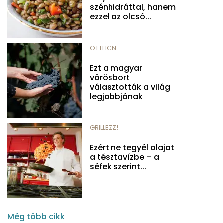
szénhidráttal, hanem
ezzel az olcsó...
OTTHON
Ezt a magyar
vörösbort
választották a világ
legjobbjának
GRILLEZZ!
Ezért ne tegyél olajat
a tésztavízbe – a
séfek szerint...
Még több cikk