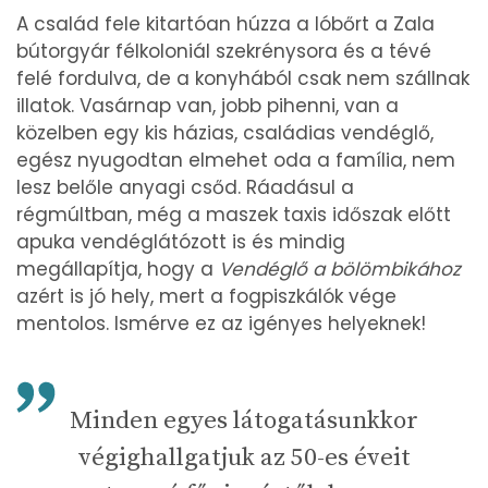
A család fele kitartóan húzza a lóbőrt a Zala
bútorgyár félkoloniál szekrénysora és a tévé
felé fordulva, de a konyhából csak nem szállnak
illatok. Vasárnap van, jobb pihenni, van a
közelben egy kis házias, családias vendéglő,
egész nyugodtan elmehet oda a família, nem
lesz belőle anyagi csőd. Ráadásul a
régmúltban, még a maszek taxis időszak előtt
apuka vendéglátózott is és mindig
megállapítja, hogy a
Vendéglő a bölömbikához
azért is jó hely, mert a fogpiszkálók vége
mentolos. Ismérve ez az igényes helyeknek!
Minden egyes látogatásunkkor
végighallgatjuk az 50-es éveit