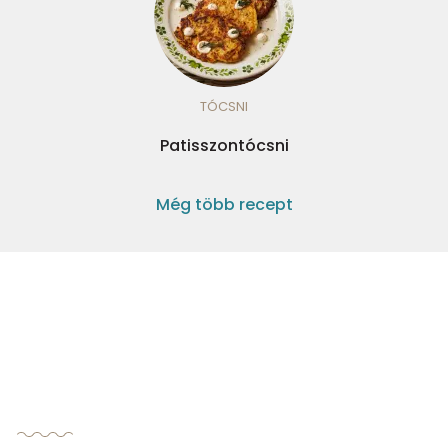
TÓCSNI
Patisszontócsni
Még több recept