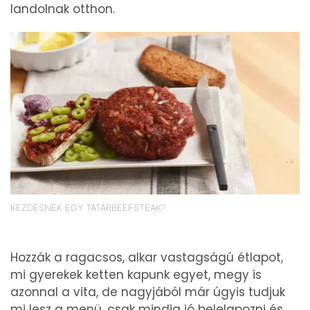
landolnak otthon.
KEZDÉSNEK EGY TATÁRBEEFSTEAK?
Hozzák a ragacsos, alkar vastagságú étlapot,
mi gyerekek ketten kapunk egyet, megy is
azonnal a vita, de nagyjából már úgyis tudjuk
mi lesz a menü, csak mindig jó belelapozni és