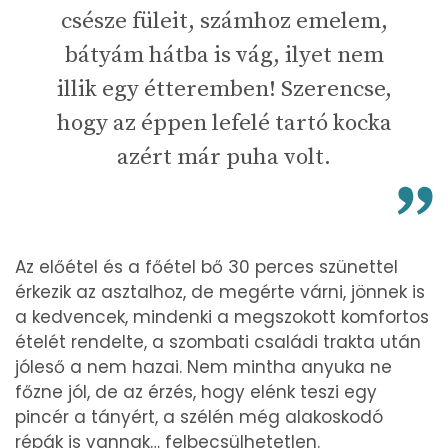
csésze füleit, számhoz emelem,
bátyám hátba is vág, ilyet nem
illik egy étteremben! Szerencse,
hogy az éppen lefelé tartó kocka
azért már puha volt.
Az előétel és a főétel bő 30 perces szünettel
érkezik az asztalhoz, de megérte várni, jönnek is
a kedvencek, mindenki a megszokott komfortos
ételét rendelte, a szombati családi trakta után
jóleső a nem hazai. Nem mintha anyuka ne
főzne jól, de az érzés, hogy elénk teszi egy
pincér a tányért, a szélén még alakoskodó
répák is vannak… felbecsülhetetlen.