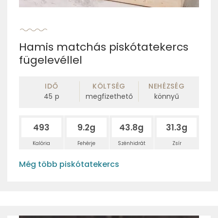
Hamis matchás piskótatekercs
fügelevéllel
IDŐ
KÖLTSÉG
NEHÉZSÉG
45
p
megfizethető
könnyű
493
9.2g
43.8g
31.3g
Kalória
Fehérje
Szénhidrát
Zsír
Még több piskótatekercs