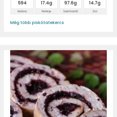
594
17.4g
97.6g
14.7g
Kalória
Fehérje
Szénhidrát
Zsír
Még több piskótatekercs