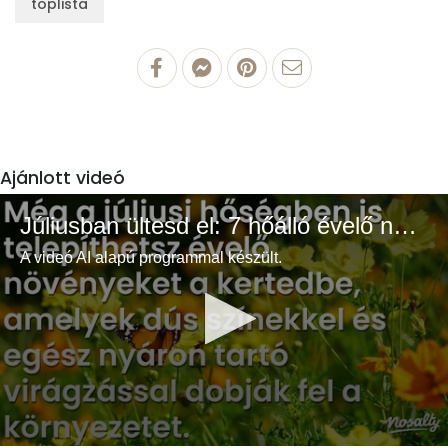
toplista
Ajánlott videó
Júliusban ültesd el: 7 hőálló évelő növény a színes és buja kertért
A videó AI alapú programmal készült.