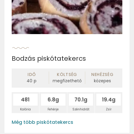
Bodzás piskótatekercs
IDŐ
KÖLTSÉG
NEHÉZSÉG
40
p
megfizethető
közepes
481
6.8g
70.1g
19.4g
Kalória
Fehérje
Szénhidrát
Zsír
Még több piskótatekercs