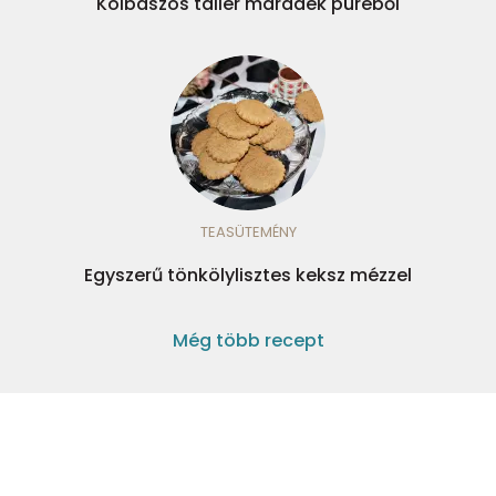
Kolbászos tallér maradék püréből
TEASÜTEMÉNY
Egyszerű tönkölylisztes keksz mézzel
Még több recept