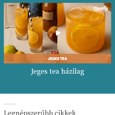
Jeges tea házilag
Legnépszerűbb cikkek