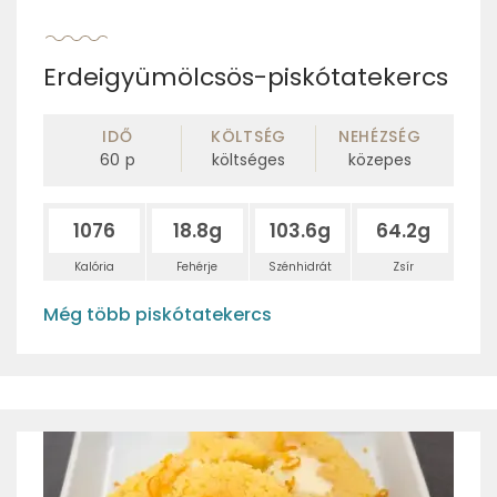
Erdeigyümölcsös-piskótatekercs
IDŐ
KÖLTSÉG
NEHÉZSÉG
60
p
költséges
közepes
1076
18.8g
103.6g
64.2g
Kalória
Fehérje
Szénhidrát
Zsír
Még több piskótatekercs