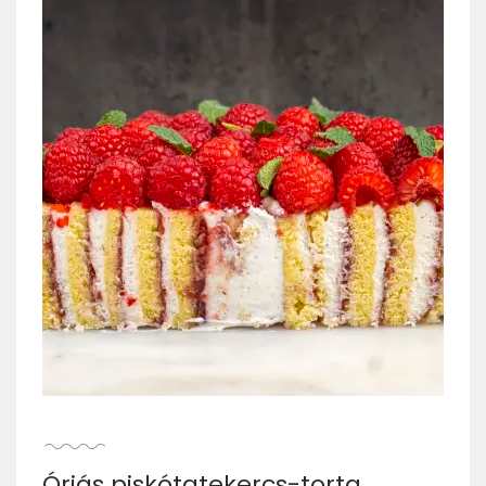
Óriás piskótatekercs-torta