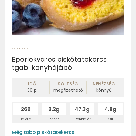
Eperlekváros piskótatekercs
tgabi konyhájából
IDŐ
KÖLTSÉG
NEHÉZSÉG
30
p
megfizethető
könnyű
266
8.2g
47.3g
4.8g
Kalória
Fehérje
Szénhidrát
Zsír
Még több piskótatekercs