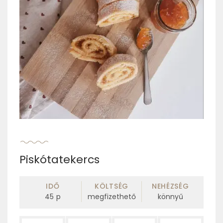
Piskótatekercs
IDŐ
KÖLTSÉG
NEHÉZSÉG
45
p
megfizethető
könnyű