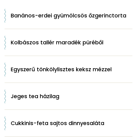
Banános-erdei gyümölcsös őzgerinctorta
Kolbászos tallér maradék püréből
Egyszerű tönkölylisztes keksz mézzel
Jeges tea házilag
Cukkinis-feta sajtos dinnyesaláta