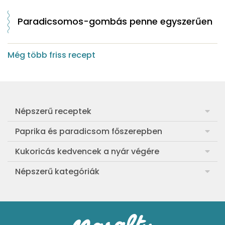
Paradicsomos-gombás penne egyszerűen
Még több friss recept
Népszerű receptek
Frankfurti leves
Paprika és paradicsom főszerepben
Egyszerű muffin
Pan con Tomate
Kukoricás kedvencek a nyár végére
Aranygaluska
Paradicsom és paprika eltevése télre
Legfinomabb főtt kukorica
Népszerű kategóriák
Egyszerű paradicsomleves
Mézes-mascarponés sült paradicsom
Ropogós kukoricás fritters
Ebéd receptek
Egyszerű krumplifőzelék
Paradicsomos húsgombóc
Bang bang kukorica
Aprósütemények
Klasszikus madártej
Paradicsomos flat tart leveles tésztából
Szójás-vajas grillkukoricák
Sütemények