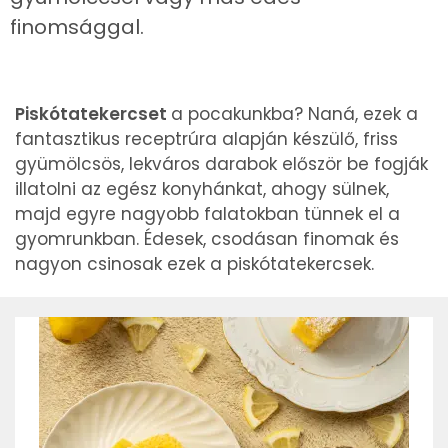
finomsággal.
Piskótatekercset
a pocakunkba? Naná, ezek a
fantasztikus receptrúra alapján készülő, friss
gyümölcsös, lekváros darabok először be fogják
illatolni az egész konyhánkat, ahogy sülnek,
majd egyre nagyobb falatokban tünnek el a
gyomrunkban. Édesek, csodásan finomak és
nagyon csinosak ezek a piskótatekercsek.