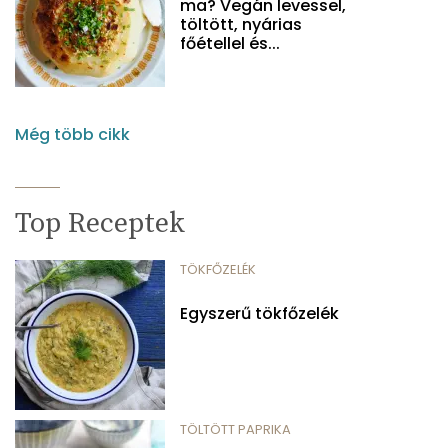
ma? Vegán levessel,
töltött, nyárias
főétellel és...
Még több cikk
Top Receptek
TÖKFŐZELÉK
Egyszerű tökfőzelék
TÖLTÖTT PAPRIKA