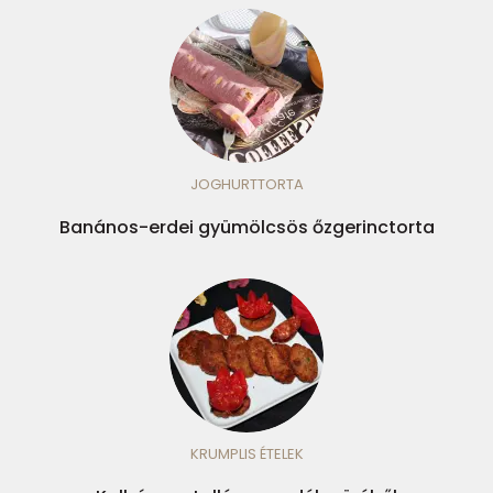
JOGHURTTORTA
Banános-erdei gyümölcsös őzgerinctorta
KRUMPLIS ÉTELEK