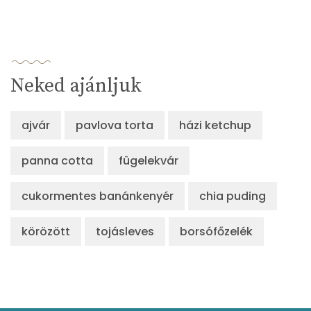
Neked ajánljuk
ajvár
pavlova torta
házi ketchup
panna cotta
fügelekvár
cukormentes banánkenyér
chia puding
körözött
tojásleves
borsófőzelék