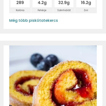
289
4.2g
32.9g
16.2g
Kalória
Fehérje
Szénhidrát
Zsír
Még több piskótatekercs