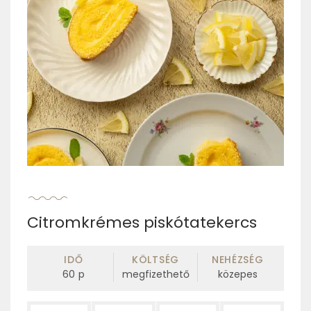
Citromkrémes piskótatekercs
IDŐ
KÖLTSÉG
NEHÉZSÉG
60
p
megfizethető
közepes