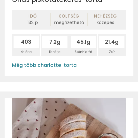
IDŐ
KÖLTSÉG
NEHÉZSÉG
132
p
megfizethető
közepes
403
7.2g
45.1g
21.4g
Kalória
Fehérje
Szénhidrát
Zsír
Még több charlotte-torta