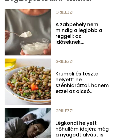
GRILLEZZ!
A zabpehely nem
mindig a legjobb a
reggeli: az
időseknek...
GRILLEZZ!
Krumpli és tészta
helyett: ne
szénhidráttal, hanem
ezzel az olcsó...
GRILLEZZ!
Légkondi helyett
hőhullám idején: még
a nyugodt alvást is