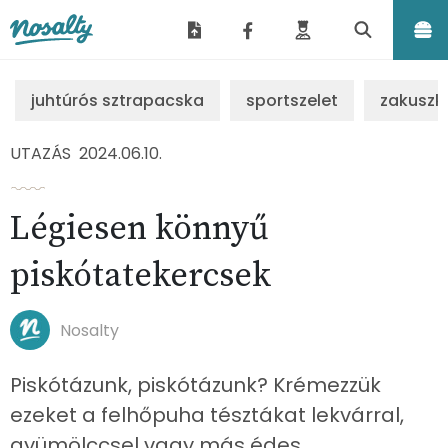
Nosalty
juhtúrós sztrapacska
sportszelet
zakuszk
UTAZÁS
2024.06.10.
Légiesen könnyű
piskótatekercsek
Nosalty
Piskótázunk, piskótázunk? Krémezzük
ezeket a felhőpuha tésztákat lekvárral,
gyümölccsel vagy más édes