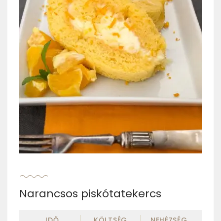
Narancsos piskótatekercs
IDŐ
KÖLTSÉG
NEHÉZSÉG