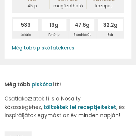
45
p
megfizethető
közepes
533
13g
47.6g
32.2g
Kalória
Fehérje
Szénhidrát
Zsír
Még több piskótatekercs
Még több
piskóta
itt!
Csatlakozzatok ti is a Nosalty
közösségéhez,
töltsétek fel receptjeiteket
, és
inspiráljátok egymást az év minden napján!