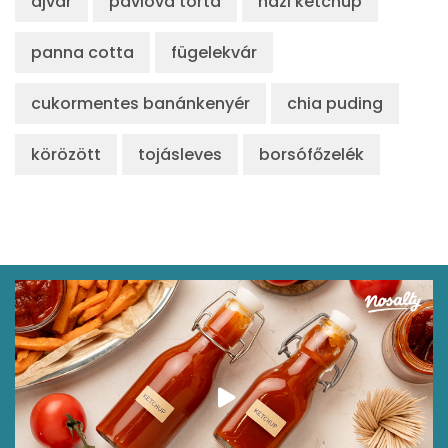
ajvár
pavlova torta
házi ketchup
panna cotta
fügelekvár
cukormentes banánkenyér
chia puding
körözött
tojásleves
borsófőzelék