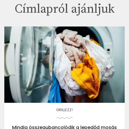
Címlapról ajánljuk
GRILLEZZ!
Mindig összegubancolódik a lepedőd mosás