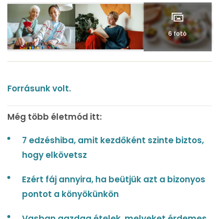
6 fotó
Forrásunk volt.
Még több életmód itt:
7 edzéshiba, amit kezdőként szinte biztos,
hogy elkövetsz
Ezért fáj annyira, ha beütjük azt a bizonyos
pontot a könyökünkön
Vasban gazdag ételek, melyeket érdemes