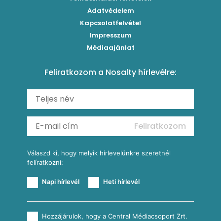
Paradicsomos húsgombóc
Klasszikus paprikás krumpli
Grillezettkukorica-saláta fűszeres garnélanyársakkal
Egytálételek
Adatvédelem
Brassói
Szaftos paprikás csirke
Kapcsolatfelvétel
Kukoricás-újhagymás lepény
Levesek
Impresszum
Roston csirkemell
Sült paprikás alfredo
Kukoricás tortilla
Torták
Médiaajánlat
Amerikai palacsinta
Paprikás-juhtúrós hajtovány
Csirkés-kukoricás pite
Tésztareceptek
Feliratkozom a Nosalty hírlevélre:
Carbonara
Shakshuka
Mexikói húsleves kukorica salsával
Saláták
Ratatouille
Almás-kéksajtos kukoricasaláta
Köretek
Mexikói kukoricasaláta
Reggeli receptek
Feliratkozom
További receptkategóriák
Válaszd ki, hogy melyik hírlevelünkre szeretnél
felíratkozni:
Napi hírlevél
Heti hírlevél
Hozzájárulok, hogy a Central Médiacsoport Zrt.