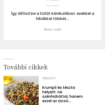
Így állítsd be a hűtőt kánikulában: ezekkel a
hibákkal többet...
Brecz Judit
További cikkek
GRILLEZZ!
Krumpli és tészta
helyett: ne
szénhidráttal, hanem
ezzel az olcsó...