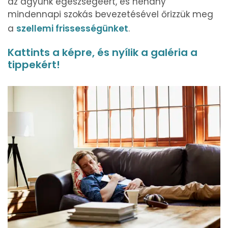
az agyunk egészségéért, és néhány
mindennapi szokás bevezetésével őrizzük meg
a
szellemi frissességünket
.
Kattints a képre, és nyílik a galéria a
tippekért!