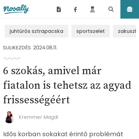
Nosalty
juhtúrós sztrapacska
sportszelet
zakuszk
SULIKEZDÉS
2024.08.11.
6 szokás, amivel már
fiatalon is tehetsz az agyad
frissességéért
Kremmer Magdi
Idős korban sokakat érintő problémát