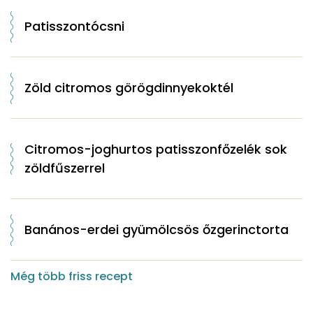
Patisszontócsni
Zöld citromos görögdinnyekoktél
Citromos-joghurtos patisszonfőzelék sok
zöldfűszerrel
Banános-erdei gyümölcsös őzgerinctorta
Még több friss recept