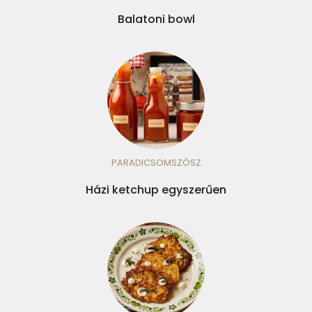
Balatoni bowl
PARADICSOMSZÓSZ
Házi ketchup egyszerűen