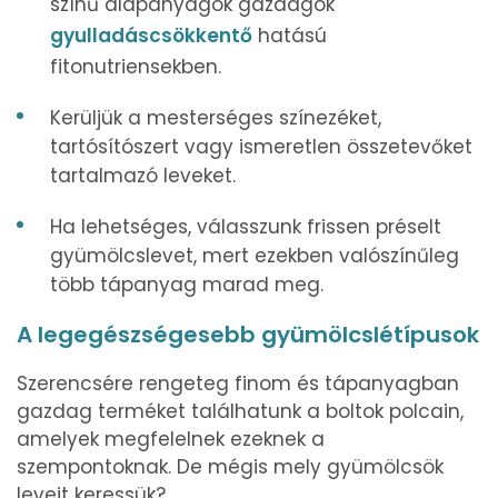
színű alapanyagok gazdagok
gyulladáscsökkentő
hatású
fitonutriensekben.
Kerüljük a mesterséges színezéket,
tartósítószert vagy ismeretlen összetevőket
tartalmazó leveket.
Ha lehetséges, válasszunk frissen préselt
gyümölcslevet, mert ezekben valószínűleg
több tápanyag marad meg.
A legegészségesebb gyümölcslétípusok
Szerencsére rengeteg finom és tápanyagban
gazdag terméket találhatunk a boltok polcain,
amelyek megfelelnek ezeknek a
szempontoknak. De mégis mely gyümölcsök
leveit keressük?