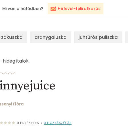
Mi van a hűtődben?
Hírlevél-feliratkozás
zakuszka
aranygaluska
juhtúrós puliszka
hideg italok
innyejuice
zsenyi Flóra
0
HOZZÁSZÓLÁS
0
ÉRTÉKELÉS
•