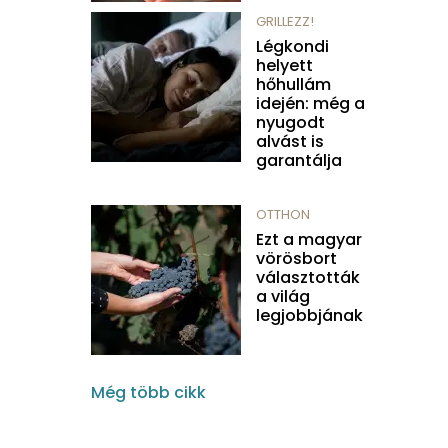
GRILLEZZ!
Légkondi
helyett
hőhullám
idején: még a
nyugodt
alvást is
garantálja
OTTHON
Ezt a magyar
vörösbort
választották
a világ
legjobbjának
Még több cikk