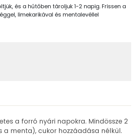
5 kcal
tjük, és a hűtőben tároljuk 1-2 napig. Frissen a
Kolin:
éggel, limekarikával és mentalevéllel
85 kcal
Likopin
β-karotin
Niacin - B3 vitamin:
2 g
etes a forró nyári napokra. Mindössze 2
0.5 g
 és a menta), cukor hozzáadása nélkül.