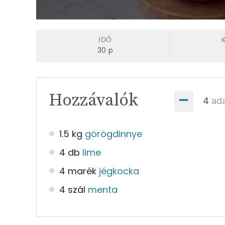
0
seconds
of
IDŐ
53
30
p
seconds
Volume
0%
Hozzávalók
ad
1.5 kg
görögdinnye
4 db
lime
4 marék
jégkocka
4 szál
menta