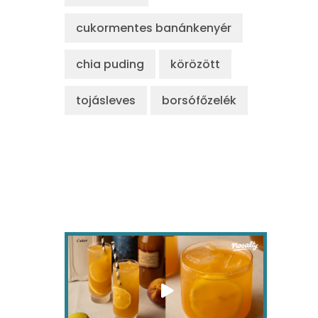
cukormentes banánkenyér
chia puding
körözött
tojásleves
borsófőzelék