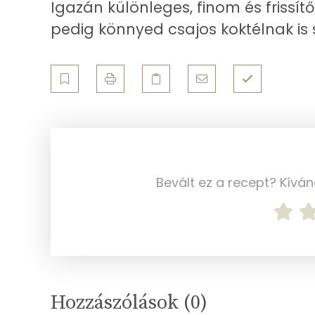
Igazán különleges, finom és frissí
Telített zsírsav
pedig könnyed csajos koktélnak is 
Egyszeresen telítetlen zsírsav:
Többszörösen telítetlen zsírsav
Koleszterin
Ásványi anyagok
Bevált ez a recept? Kívá
Összesen
Cink
Szelén
Kálcium
Hozzászólások (
0
)
Vas