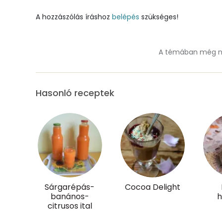
A hozzászólás íráshoz
belépés
szükséges!
Magnézium
Foszfor
A témában még ne
Nátrium
Réz
Hasonló receptek
Mangán
Szénhidrát
Összesen
Sárgarépás-
Cocoa Delight
Cukor
banános-
h
citrusos ital
Élelmi rost