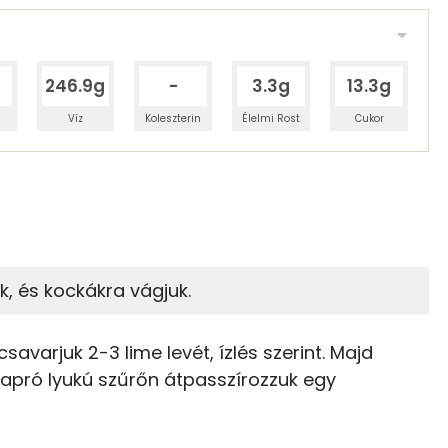
246.9g
-
3.3g
13.3g
Víz
Koleszterin
Élelmi Rost
Cukor
 adagban
100 grammban
8%
0%
zénhidrát
Zsír
 adagban
100 grammban
, és kockákra vágjuk.
0%
90%
59 kcal
Zsír
Víz
avarjuk 2-3 lime levét, ízlés szerint. Majd
21 kcal
 apró lyukú szűrőn átpasszírozzuk egy
TOP vitaminok
0 kcal
C vitamin: