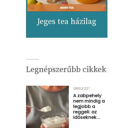
Jeges tea házilag
Legnépszerűbb cikkek
GRILLEZZ!
A zabpehely
nem mindig a
legjobb a
reggeli: az
időseknek...