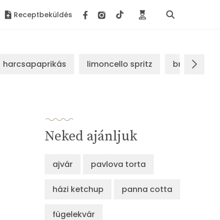
Receptbeküldés
harcsapaprikás
limoncello spritz
brassói sz
Neked ajánljuk
ajvár
pavlova torta
házi ketchup
panna cotta
fügelekvár