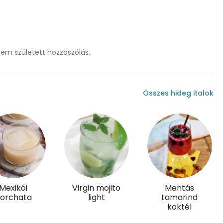
29 mg
39 mg
m született hozzászólás.
6 mg
0 mg
Összes hideg italok
0 mg
23.3 g
Mexikói
Virgin mojito
Mentás
13 mg
orchata
light
tamarind
koktél
3 mg