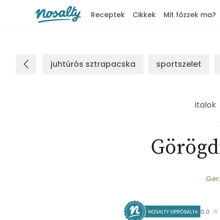
Receptek
Cikkek
Mit főzzek ma?
Nosalty
juhtúrós sztrapacska
sportszelet
italok
Görögd
Ger
0,0