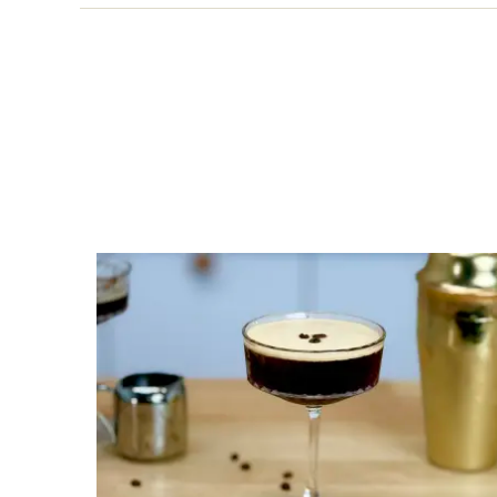
Víz
Összesen
Vitaminok
Összesen
A vitamin (RAE):
B6 vitamin:
B12 Vitamin:
E vitamin:
C vitamin: