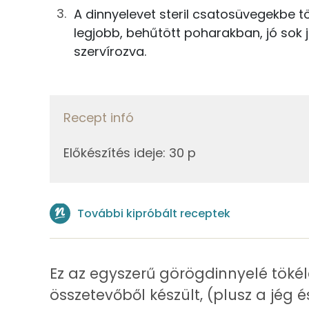
7g
menta
A dinnyelevet steril csatosüvegekbe töl
Foszfor
legjobb, behűtött poharakban, jó sok j
szervírozva.
Összesen
Magnézium
Nátrium
Recept infó
Vas
Előkészítés ideje
:
30 p
Fehérje
További kipróbált receptek
Összesen
Zsír
Ez az egyszerű görögdinnyelé tökél
Összesen
összetevőből készült, (plusz a jég