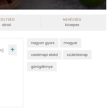
KÖLTSÉG
NEHÉZSÉG
olcsó
közepes
nagyon gyors
magyar
ag
vasárnapi ebéd
születésnap
görögdinnye