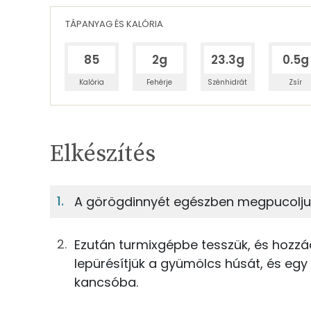
TÁPANYAG ÉS KALÓRIA
85
2g
23.3g
0.5g
Kalória
Fehérje
Szénhidrát
Zsír
Egy adagban
4
TÁPANYAGTARTALOM
Elkészítés
1%
Fehérje
S
Egy adagban
4
A görögdinnyét egészben megpucoljuk
1%
8%
375g
görögdinnye
Fehérje
Szénhidrát
Ezután turmixgépbe tesszük, és hozzács
85g
lime
lepürésítjük a gyümölcs húsát, és egy
TOP ásványi anyagok
kancsóba.
0g
jégkocka
Kálcium