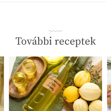
246.9 g
További receptek
0
71 micro
0 mg
0 micro
0 mg
39 mg