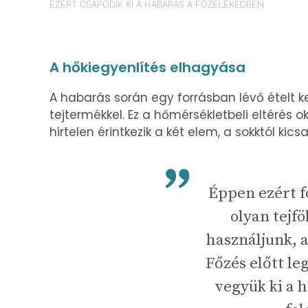
EZÉRT CSAPÓDIK KI A HABARÁS A FŐZELÉKEDBEN
A hőkiegyenlítés elhagyása
A habarás során egy forrásban lévő ételt 
tejtermékkel. Ez a hőmérsékletbeli eltérés 
hirtelen érintkezik a két elem, a sokktól kic
Éppen ezért f
olyan tejfö
használjunk, 
Főzés előtt le
vegyük ki a 