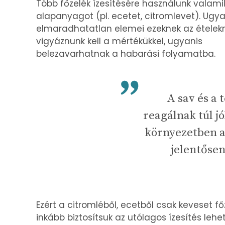
Több főzelék ízesítésére használunk valam
alapanyagot (pl. ecetet, citromlevet). Ugy
elmaradhatatlan elemei ezeknek az ételekn
vigyáznunk kell a mértékükkel, ugyanis
belezavarhatnak a habarási folyamatba.
A sav és a
reagálnak túl j
környezetben a
jelentőse
Ezért a citromléből, ecetből csak keveset f
inkább biztosítsuk az utólagos ízesítés lehe