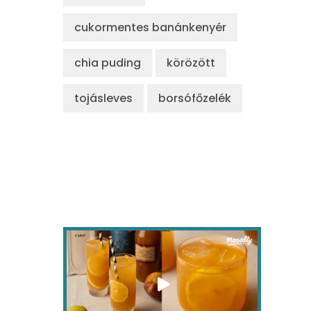
cukormentes banánkenyér
chia puding
körözött
tojásleves
borsófőzelék