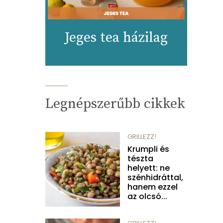
Jeges tea házilag
Legnépszerűbb cikkek
GRILLEZZ!
Krumpli és
tészta
helyett: ne
szénhidráttal,
hanem ezzel
az olcsó...