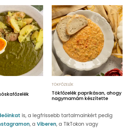
TÖKFŐZELÉK
Tökfőzelék paprikásan, ahogy
sóskafőzelék
nagymamám készítette
deóinkat
is, a legfrissebb tartalmainkért pedig
nstagramon
, a
Viberen
, a TikTokon vagy