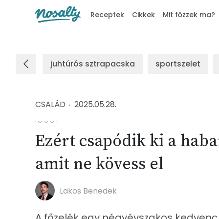
Receptek
Cikkek
Mit főzzek ma?
Nosalty
juhtúrós sztrapacska
sportszelet
CSALÁD
2025.05.28.
Ezért csapódik ki a haba
amit ne kövess el
Lakos Benedek
A főzelék egy négyévszakos kedven