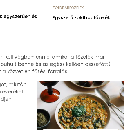
ZÖLDBABFŐZELÉK
k egyszerűen és
Egyszerű zöldbabfőzelék
én kell végbemennie, amikor a főzelék már
hult benne és az egész kellően összefőtt).
a közvetlen főzés, forralás.
ngot, miután
keveréket.
zdjen