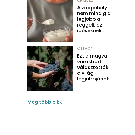
GRILLEZZ!
A zabpehely
nem mindig a
legjobb a
reggeli: az
időseknek...
OTTHON
Ezt a magyar
vörösbort
választották
a világ
legjobbjának
Még több cikk