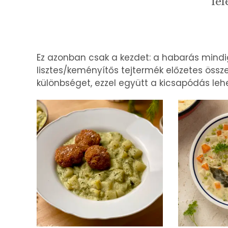
fel
Ez azonban csak a kezdet: a habarás mindig 
lisztes/keményítős tejtermék előzetes össz
különbséget, ezzel együtt a kicsapódás lehet