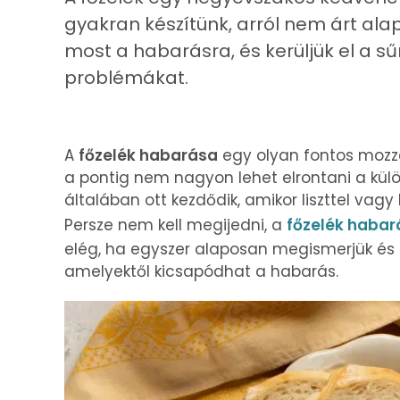
gyakran készítünk, arról nem árt al
most a habarásra, és kerüljük el a s
problémákat.
A
főzelék habarása
egy olyan fontos mozzan
a pontig nem nagyon lehet elrontani a külö
általában ott kezdődik, amikor liszttel vag
Persze nem kell megijedni, a
főzelék habar
elég, ha egyszer alaposan megismerjük és u
amelyektől kicsapódhat a habarás.