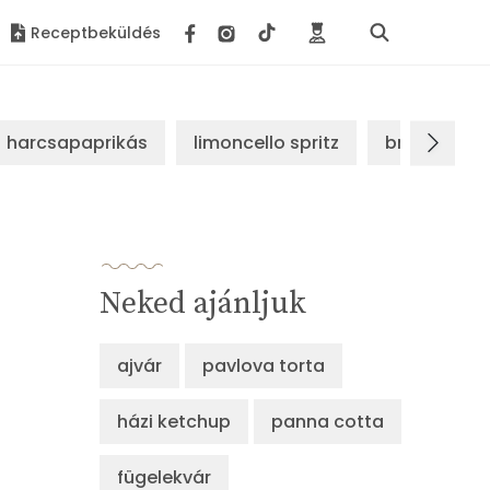
Receptbeküldés
harcsapaprikás
limoncello spritz
brassói sz
Neked ajánljuk
ajvár
pavlova torta
házi ketchup
panna cotta
fügelekvár