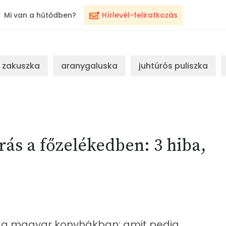
Mi van a hűtődben?
Hírlevél-feliratkozás
zakuszka
aranygaluska
juhtúrós puliszka
rás a főzelékedben: 3 hiba,
c a magyar konyhákban: amit pedig