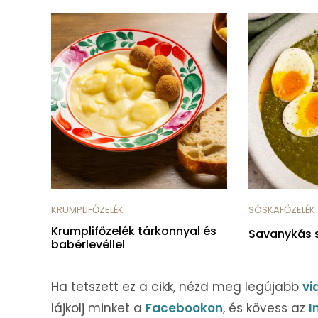
KRUMPLIFŐZELÉK
SÓSKAFŐZELÉK
Krumplifőzelék tárkonnyal és
Savanykás 
babérlevéllel
Ha tetszett ez a cikk, nézd meg legújabb
vi
lájkolj minket a
Facebookon
, és kövess az
I