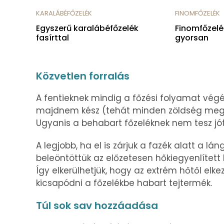
KARALÁBÉFŐZELÉK
FINOMFŐZELÉK
Egyszerű karalábéfőzelék
Finomfőzelé
fasírttal
gyorsan
Közvetlen forralás
A fentieknek mindig a főzési folyamat vég
majdnem kész (tehát minden zöldség megpu
Ugyanis a behabart főzeléknek nem tesz jót 
A legjobb, ha el is zárjuk a fazék alatt a lá
beleöntöttük az előzetesen hőkiegyenlített 
Így elkerülhetjük, hogy az extrém hőtől elke
kicsapódni a főzelékbe habart tejtermék.
Túl sok sav hozzáadása