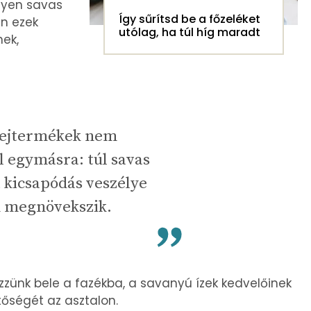
ilyen savas
Így sűrítsd be a főzeléket
an ezek
utólag, ha túl híg maradt
ek,
 tejtermékek nem
ól egymásra: túl savas
 kicsapódás veszélye
n megnövekszik.
őzzünk bele a fazékba, a savanyú ízek kedvelőinek
tőségét az asztalon.