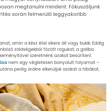
aposan megtanulni mindent. Fókuszáljunk
űrítés során felmerülő leggyakoribb
at, amin a kész étel sikere áll vagy bukik. Eddig
nböző zöldségekből főzött ragukat, a galiba
y keményítővel szeretnénk azokat besűríteni.
ása
nem egy végletesen bonyolult folyamat –
tána pedig örökre elkerüljük azokat a hibákat,