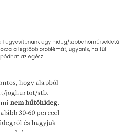
kell egyesítenünk egy hideg/szobahőmérsékletű
okozza a legtöbb problémát, ugyanis, ha túl
sapódhat az egész.
ontos, hogy alapból
lt/joghurtot/stb.
ami
nem hűtőhideg
.
galább 30-60 perccel
hidegről és hagyjuk