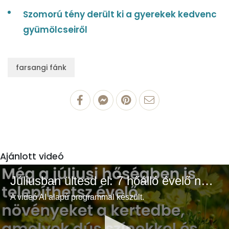
Szomorú tény derült ki a gyerekek kedvenc
gyümölcseiről
farsangi fánk
Ajánlott videó
Júliusban ültesd el: 7 hőálló évelő növény a színes és buja kertért
A videó AI alapú programmal készült.