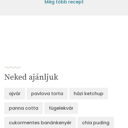
Még több recept
Neked ajánljuk
ajvár
pavlova torta
házi ketchup
panna cotta
fügelekvár
cukormentes banánkenyér
chia puding