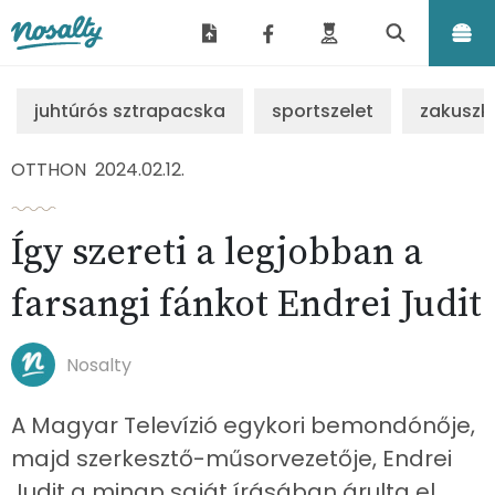
Nosalty
juhtúrós sztrapacska
sportszelet
zakuszk
OTTHON
2024.02.12.
Így szereti a legjobban a
farsangi fánkot Endrei Judit
Nosalty
A Magyar Televízió egykori bemondónője,
majd szerkesztő-műsorvezetője, Endrei
Judit a minap saját írásában árulta el,