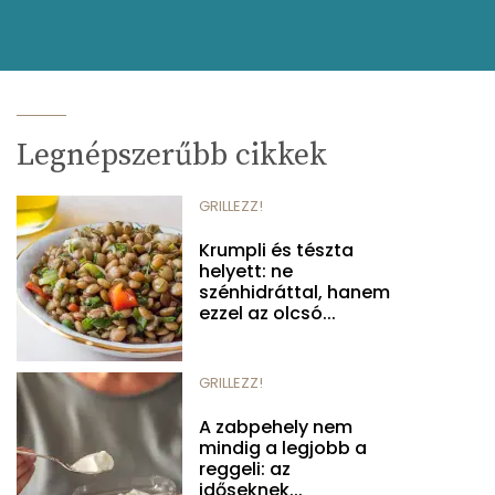
Legnépszerűbb cikkek
GRILLEZZ!
Krumpli és tészta
helyett: ne
szénhidráttal, hanem
ezzel az olcsó...
GRILLEZZ!
A zabpehely nem
mindig a legjobb a
reggeli: az
időseknek...