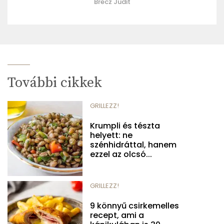
Brecz Judit
További cikkek
GRILLEZZ!
Krumpli és tészta
helyett: ne
szénhidráttal, hanem
ezzel az olcsó...
GRILLEZZ!
9 könnyű csirkemelles
recept, ami a