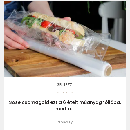
GRILLEZZ!
Sose csomagold ezt a 6 ételt műanyag fóliába,
mert a...
Nosalty