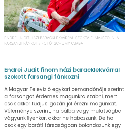
ENDREI JUDIT HÁZI BARACKLEKVÁRRAL SZOKTA ELMAJSZOLNI A
FARSANGI FÁNKOT / FOTÓ: SCHUMY CSABA
Endrei Judit finom házi baracklekvárral
szokott farsangi fánkozni
A Magyar Televízió egykori bemondónője szerint
a farsangot érdemes magunkra szabni, mert
csak akkor tudjuk igazán jól érezni magunkat.
Véleménye szerint, ha bálba vagy mulatságba
vágyunk ilyenkor, akkor ne habozzunk. De ha
csak egy baráti társaságban bolondozunk egy