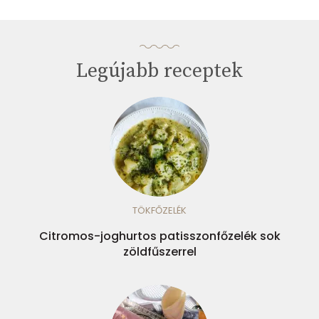
Legújabb receptek
TÖKFŐZELÉK
Citromos-joghurtos patisszonfőzelék sok
zöldfűszerrel