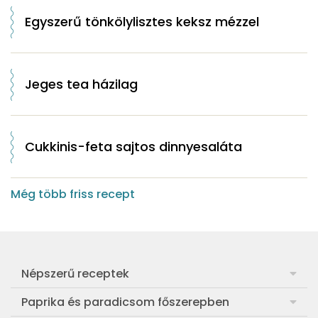
Egyszerű tönkölylisztes keksz mézzel
Jeges tea házilag
Cukkinis-feta sajtos dinnyesaláta
Még több friss recept
Népszerű receptek
Frankfurti leves
Paprika és paradicsom főszerepben