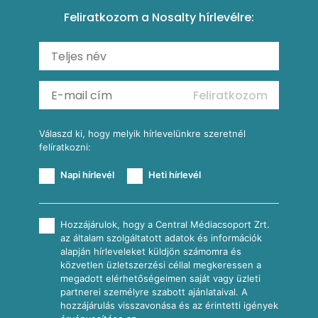
Csirkés-kukoricás pite
Tésztareceptek
Feliratkozom a Nosalty hírlevélre:
Carbonara
Shakshuka
Mexikói húsleves kukorica salsával
Saláták
Ratatouille
Almás-kéksajtos kukoricasaláta
Köretek
Mexikói kukoricasaláta
Reggeli receptek
Feliratkozom
További receptkategóriák
Válaszd ki, hogy melyik hírlevelünkre szeretnél
felíratkozni:
Napi hírlevél
Heti hírlevél
Hozzájárulok, hogy a Central Médiacsoport Zrt.
az általam szolgáltatott adatok és információk
alapján hírleveleket küldjön számomra és
közvetlen üzletszerzési céllal megkeressen a
megadott elérhetőségeimen saját vagy üzleti
partnerei személyre szabott ajánlataival. A
hozzájárulás visszavonása és az érintetti igények