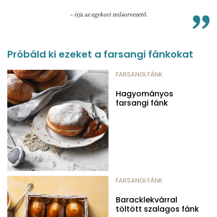
– írja az egykori műsorvezető.
Próbáld ki ezeket a farsangi fánkokat
FARSANGI FÁNK
Hagyományos
farsangi fánk
FARSANGI FÁNK
Baracklekvárral
töltött szalagos fánk