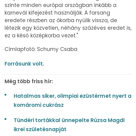
szinte minden európai országban inkább a
karnevál kifejezést használják. A farsang
eredete részben az ókorba nyúlik vissza, de
létezik egy közvetlen, néhány százéves eredet is,
ez a késő középkorba vezet."
Címlapfotó: Schumy Csaba
Forrásunk volt.
Még több friss hír:
Hatalmas siker, olimpiai ezüstérmet nyert a
komáromi cukrász
Tündéri tortákkal ünnepelte Rúzsa Magdi
ikrei születésnapját