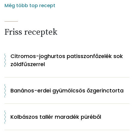
Még több top recept
Friss receptek
Citromos-joghurtos patisszonfőzelék sok
zöldfűszerrel
Banános-erdei gyümölcsös őzgerinctorta
Kolbászos tallér maradék püréből