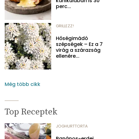
kánikulában is 30
perc...
GRILLEZZ!
Hőségimádó
szépségek – Ez a 7
virág a szárazság
ellenére...
Még több cikk
Top Receptek
JOGHURTTORTA
Banános-erdei