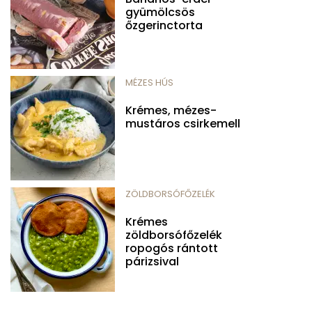
gyümölcsös
őzgerinctorta
MÉZES HÚS
Krémes, mézes-
mustáros csirkemell
ZÖLDBORSÓFŐZELÉK
Krémes
zöldborsófőzelék
ropogós rántott
párizsival