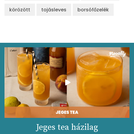
körözött
tojásleves
borsófőzelék
Jeges tea házilag