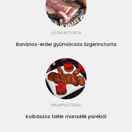
JOGHURTTORTA
Banános-erdei gyümölcsös őzgerinctorta
KRUMPLIS ÉTELEK
Kolbászos tallér maradék püréből