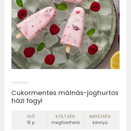
Cukormentes málnás-joghurtos
házi fagyi
IDŐ
KÖLTSÉG
NEHÉZSÉG
15
p
megfizethető
könnyű