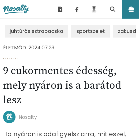
Nosalty
juhtúrós sztrapacska
sportszelet
zakuszk
ÉLETMÓD
2024.07.23.
9 cukormentes édesség,
mely nyáron is a barátod
lesz
Nosalty
Ha nyáron is odafigyelsz arra, mit eszel,