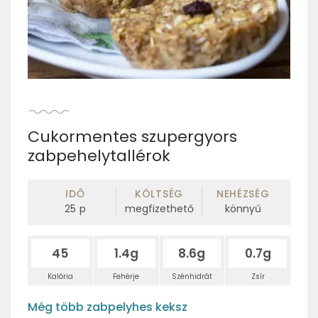
Cukormentes szupergyors
zabpehelytallérok
IDŐ
KÖLTSÉG
NEHÉZSÉG
25
p
megfizethető
könnyű
45
1.4g
8.6g
0.7g
Kalória
Fehérje
Szénhidrát
Zsír
Még több zabpelyhes keksz