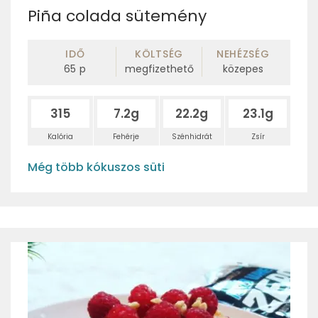
Piña colada sütemény
IDŐ
KÖLTSÉG
NEHÉZSÉG
65
p
megfizethető
közepes
315
7.2g
22.2g
23.1g
Kalória
Fehérje
Szénhidrát
Zsír
Még több kókuszos süti