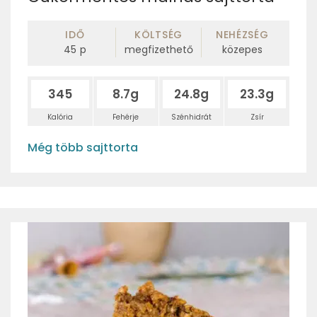
IDŐ
KÖLTSÉG
NEHÉZSÉG
45
p
megfizethető
közepes
345
8.7g
24.8g
23.3g
Kalória
Fehérje
Szénhidrát
Zsír
Még több sajttorta