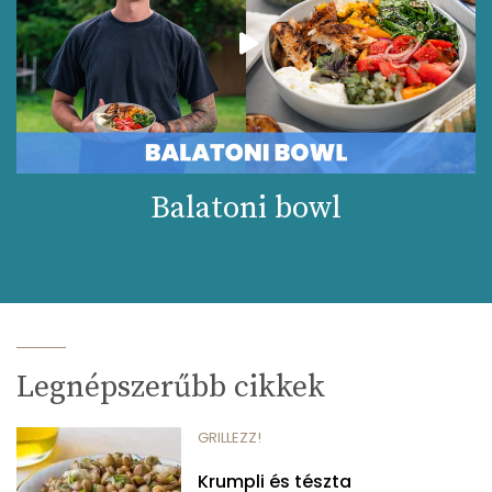
Balatoni bowl
Legnépszerűbb cikkek
GRILLEZZ!
Krumpli és tészta