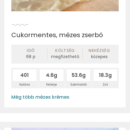
Cukormentes, mézes zserbó
IDŐ
KÖLTSÉG
NEHÉZSÉG
68
p
megfizethető
közepes
401
4.6g
53.6g
18.3g
Kalória
Fehérje
Szénhidrát
Zsír
Még több mézes krémes