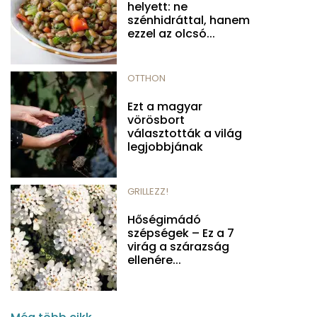
helyett: ne
szénhidráttal, hanem
ezzel az olcsó...
OTTHON
Ezt a magyar
vörösbort
választották a világ
legjobbjának
GRILLEZZ!
Hőségimádó
szépségek – Ez a 7
virág a szárazság
ellenére...