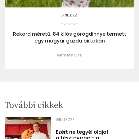
GRILLEZZ!
Rekord méretű, 84 kilós görögdinnye termett
egy magyar gazda birtokán
Németh Orsi
További cikkek
GRILLEZZ!
Ezért ne tegyél olajat
a tésztavízbe – a