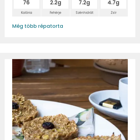
76
2.2g
7.2g
4.7g
Kalória
Fehérje
Szénhidrát
Zsír
Még több répatorta