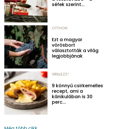
séfek szerint...
OTTHON
Ezt a magyar
vörösbort
választották a világ
legjobbjának
GRILLEZZ!
9 könnyű csirkemelles
recept, ami a
kánikulában is 30
perc...
Még több cikk