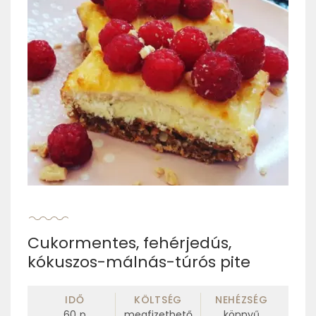
Cukormentes, fehérjedús,
kókuszos-málnás-túrós pite
IDŐ
KÖLTSÉG
NEHÉZSÉG
60
p
megfizethető
könnyű