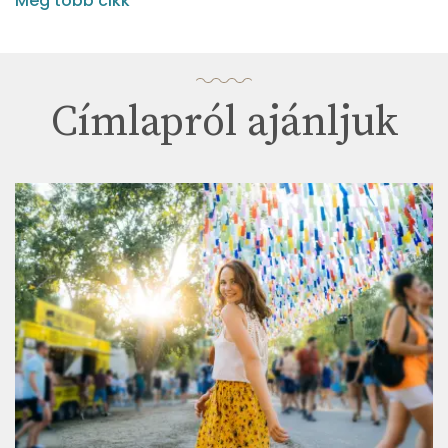
Még több cikk
Címlapról ajánljuk