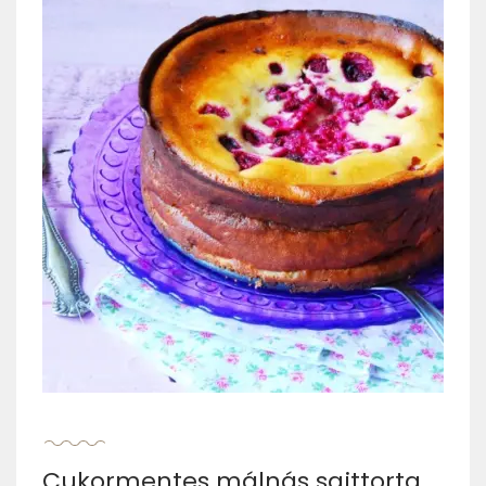
Cukormentes málnás sajttorta