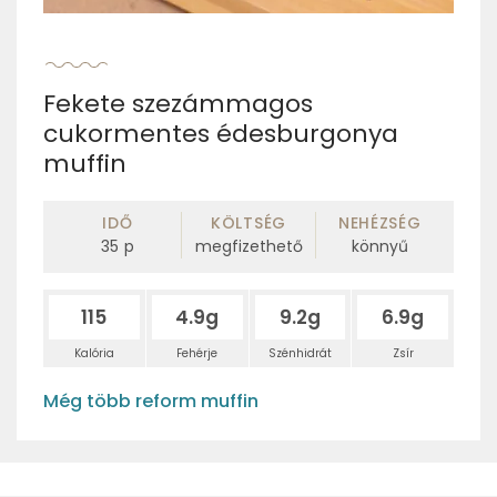
Fekete szezámmagos
cukormentes édesburgonya
muffin
IDŐ
KÖLTSÉG
NEHÉZSÉG
35
p
megfizethető
könnyű
115
4.9g
9.2g
6.9g
Kalória
Fehérje
Szénhidrát
Zsír
Még több reform muffin