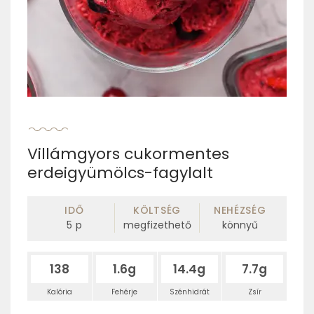
Villámgyors cukormentes
erdeigyümölcs-fagylalt
IDŐ
KÖLTSÉG
NEHÉZSÉG
5
p
megfizethető
könnyű
138
1.6g
14.4g
7.7g
Kalória
Fehérje
Szénhidrát
Zsír