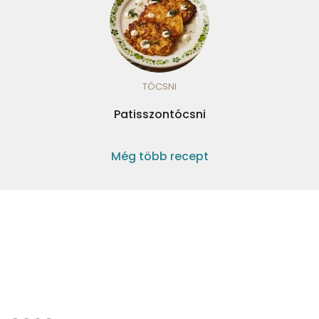
TÓCSNI
Patisszontócsni
Még több recept