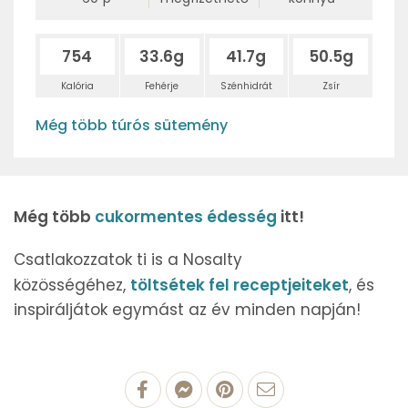
754
33.6g
41.7g
50.5g
Kalória
Fehérje
Szénhidrát
Zsír
Még több túrós sütemény
Még több
cukormentes édesség
itt!
Csatlakozzatok ti is a Nosalty
közösségéhez,
töltsétek fel receptjeiteket
, és
inspiráljátok egymást az év minden napján!