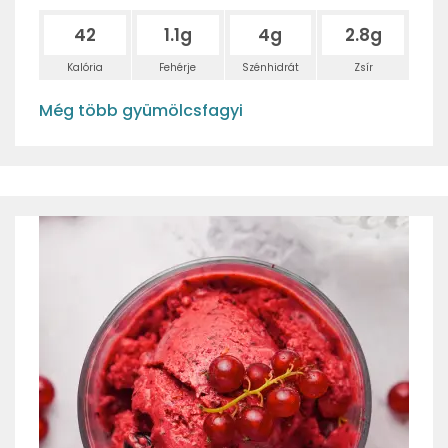
42
1.1g
4g
2.8g
Kalória
Fehérje
Szénhidrát
Zsír
Még több gyümölcsfagyi