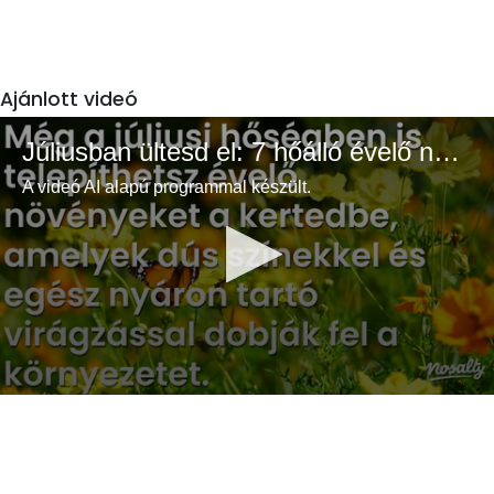
Ajánlott videó
Júliusban ültesd el: 7 hőálló évelő növény a színes és buja kertért
A videó AI alapú programmal készült.
0
seconds
of
3
minutes,
33