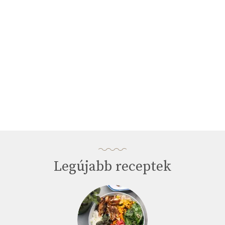
seconds
Legújabb receptek