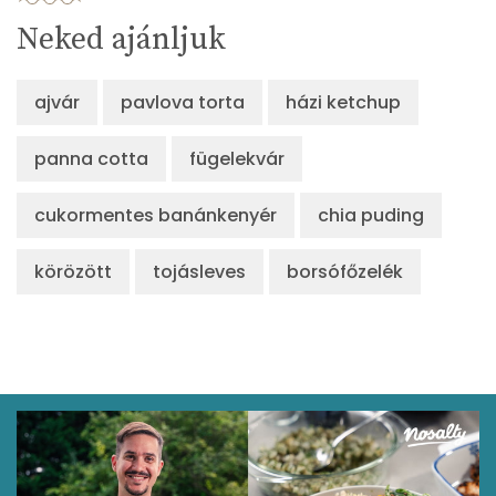
Neked ajánljuk
ajvár
pavlova torta
házi ketchup
panna cotta
fügelekvár
cukormentes banánkenyér
chia puding
körözött
tojásleves
borsófőzelék