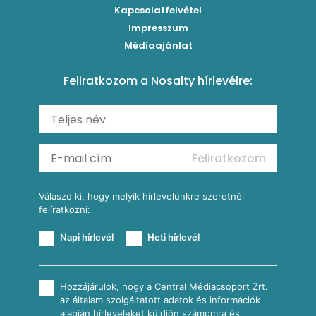
Brassói
Szaftos paprikás csirke
Kapcsolatfelvétel
Kukoricás-újhagymás lepény
Levesek
Impresszum
Roston csirkemell
Sült paprikás alfredo
Kukoricás tortilla
Torták
Médiaajánlat
Amerikai palacsinta
Paprikás-juhtúrós hajtovány
Csirkés-kukoricás pite
Tésztareceptek
Feliratkozom a Nosalty hírlevélre:
Carbonara
Shakshuka
Mexikói húsleves kukorica salsával
Saláták
Ratatouille
Almás-kéksajtos kukoricasaláta
Köretek
Mexikói kukoricasaláta
Reggeli receptek
Feliratkozom
További receptkategóriák
Válaszd ki, hogy melyik hírlevelünkre szeretnél
felíratkozni:
Napi hírlevél
Heti hírlevél
Hozzájárulok, hogy a Central Médiacsoport Zrt.
az általam szolgáltatott adatok és információk
alapján hírleveleket küldjön számomra és