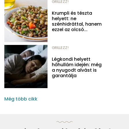
GRILLEZZ!
Krumpli és tészta
helyett: ne
szénhidráttal, hanem
ezzel az olcsó...
GRILLEZZ!
Légkondi helyett
hőhullám idején: még
a nyugodt alvást is
garantálja
Még több cikk