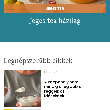
Jeges tea házilag
Legnépszerűbb cikkek
GRILLEZZ!
A zabpehely nem
mindig a legjobb a
reggeli: az
időseknek...