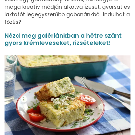
maga kreatív módján alkotva ízeset, gyorsat és
laktatót legegyszerűbb gabonánkból. Indulhat a
főzés?
Nézd meg galériánkban a hétre szánt
gyors krémleveseket, rizsételeket!