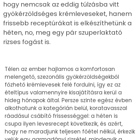
hogy nemcsak az eddig túlzásba vitt
gyökérzöldséges krémleveseket, hanem
frissebb receptúrákat is elkészíthetünk a
héten, no, meg egy pár szuperlaktató
rizses fogást is.
Télen az ember hajlamos a komfortosan
melengető, szezonális gyökérzöldségekből
főzhető krémlevesek felé fordulni, így ez az
ételtípus valamennyire kisajátításra kerül a
hideg hónapok által. Persze szinte egész évben
alkothatunk a kategórián belül, koratavasszal
ráadásul csábító frissességgel: a héten is
csupa ilyen levesrecept következik, és azért,
hogy ne maradjunk teljesen főétel nélkül, érkezik
velük egy garmadányi rizsétel, mindegyik a