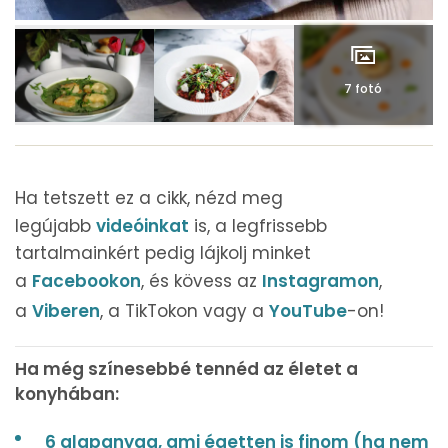
7 fotó
Ha tetszett ez a cikk, nézd meg
legújabb
videóinkat
is, a legfrissebb
tartalmainkért pedig lájkolj minket
a
Facebookon
, és kövess az
Instagramon
,
a
Viberen
, a TikTokon vagy a
YouTube
-on!
Ha még színesebbé tennéd az életet a
konyhában:
6 alapanyag, ami égetten is finom (ha nem