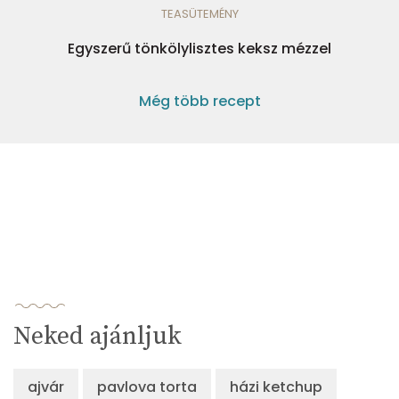
TEASÜTEMÉNY
Egyszerű tönkölylisztes keksz mézzel
Még több recept
Neked ajánljuk
ajvár
pavlova torta
házi ketchup