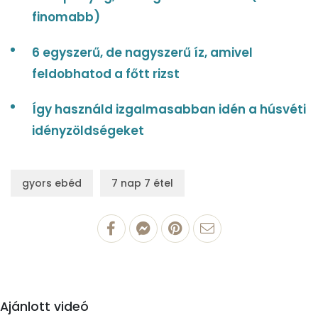
finomabb)
6 egyszerű, de nagyszerű íz, amivel
feldobhatod a főtt rizst
Így használd izgalmasabban idén a húsvéti
idényzöldségeket
gyors ebéd
7 nap 7 étel
Ajánlott videó