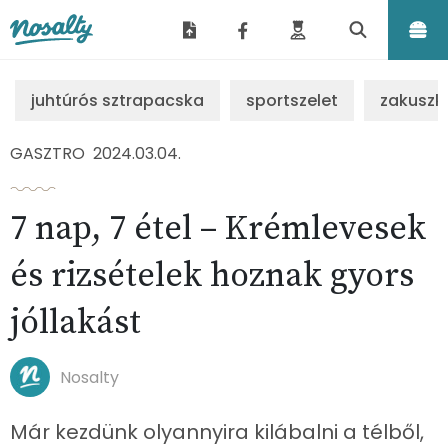
Nosalty
juhtúrós sztrapacska
sportszelet
zakuszk
GASZTRO
2024.03.04.
7 nap, 7 étel – Krémlevesek
és rizsételek hoznak gyors
jóllakást
Nosalty
Már kezdünk olyannyira kilábalni a télből,