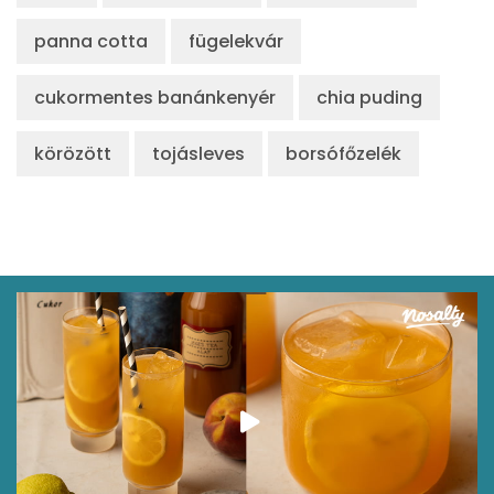
panna cotta
fügelekvár
cukormentes banánkenyér
chia puding
körözött
tojásleves
borsófőzelék