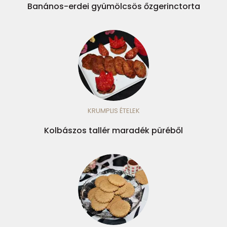
Banános-erdei gyümölcsös őzgerinctorta
KRUMPLIS ÉTELEK
Kolbászos tallér maradék püréből