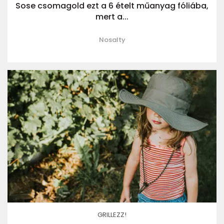
Sose csomagold ezt a 6 ételt műanyag fóliába,
mert a...
Nosalty
GRILLEZZ!