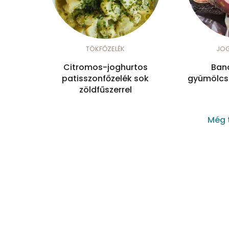
TÖKFŐZELÉK
JO
Citromos-joghurtos
Ban
patisszonfőzelék sok
gyümölcsö
zöldfűszerrel
Még 