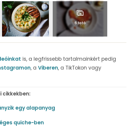
6 fotó
deóinkat
is, a legfrissebb tartalmainkért pedig
nstagramon
, a
Viberen
, a TikTokon vagy
i cikkekben:
iányzik egy alapanyag
séges quiche-ben