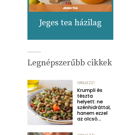
Jeges tea házilag
Legnépszerűbb cikkek
GRILLEZZ!
Krumpli és
tészta
helyett: ne
szénhidráttal,
hanem ezzel
az olcsó...