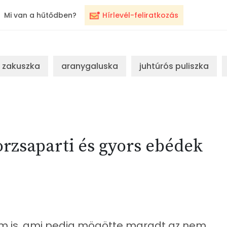
Mi van a hűtődben?
Hírlevél-feliratkozás
zakuszka
aranygaluska
juhtúrós puliszka
morzsaparti és gyors ebédek
om is, ami pedig mögötte maradt az nem