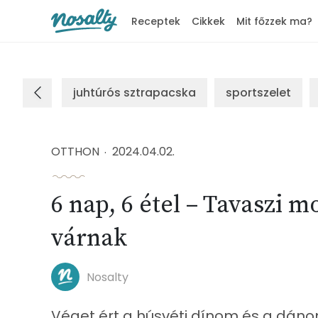
Receptek
Cikkek
Mit főzzek ma?
Nosalty
juhtúrós sztrapacska
sportszelet
OTTHON
2024.04.02.
6 nap, 6 étel – Tavaszi 
várnak
Nosalty
Véget ért a húsvéti dínom és a dán