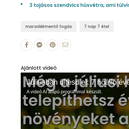
3 tojásos szendvics húsvétra, ami túlv
maradékmentő fogás
7 nap 7 étel
Ajánlott videó
Júliusban ültesd el: 7 hőálló év
A videó AI alapú programmal készült.