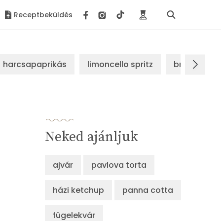
Receptbeküldés
harcsapaprikás
limoncello spritz
brassói sz
Neked ajánljuk
ajvár
pavlova torta
házi ketchup
panna cotta
fügelekvár