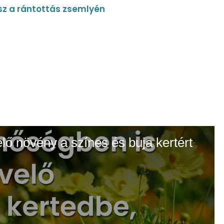
isz a rántottás zsemlyén
elő növény a színes és buja kertért