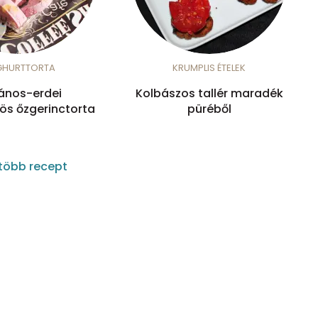
GHURTTORTA
KRUMPLIS ÉTELEK
ános-erdei
Kolbászos tallér maradék
s őzgerinctorta
püréből
több recept