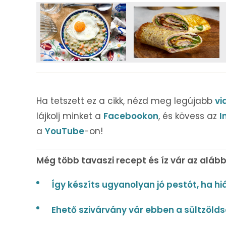
Ha tetszett ez a cikk, nézd meg legújabb
vi
lájkolj minket a
Facebookon
, és kövess az
I
a
YouTube
-on!
Még több tavaszi recept és íz vár az alább
Így készíts ugyanolyan jó pestót, ha h
Ehető szivárvány vár ebben a sültzöld