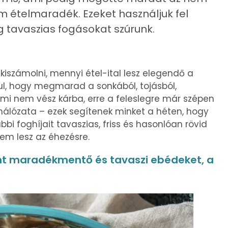
 ételmaradék. Ezeket használjuk fel
g tavaszias fogásokat szúrunk.
számolni, mennyi étel-ital lesz elegendő a
ul, hogy megmarad a sonkából, tojásból,
i nem vész kárba, erre a feleslegre már szépen
álózata – ezek segítenek minket a héten, hogy
i foghíjait tavaszias, friss és hasonlóan rövid
 sem lesz az éhezésre.
nt maradékmentő és tavaszi ebédeket, a