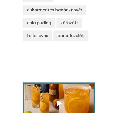
cukormentes banánkenyér
chia puding
körözött
tojásleves
borsófőzelék