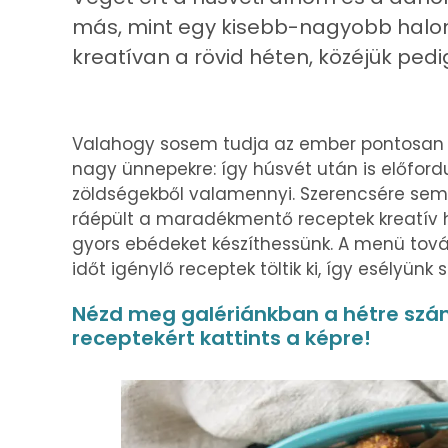
más, mint egy kisebb-nagyobb halom
kreatívan a rövid héten, közéjük pedi
Valahogy sosem tudja az ember pontosan ki
nagy ünnepekre: így húsvét után is előford
zöldségekből valamennyi. Szerencsére semm
ráépült a maradékmentő receptek kreatív h
gyors ebédeket készíthessünk. A menü tovább
időt igénylő receptek töltik ki, így esélyünk
Nézd meg galériánkban a hétre szá
receptekért kattints a képre!