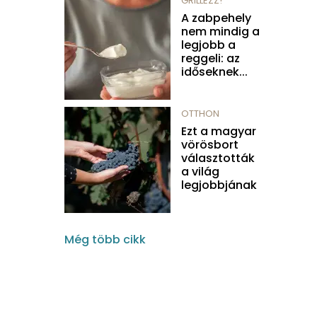
GRILLEZZ!
A zabpehely
nem mindig a
legjobb a
reggeli: az
időseknek...
OTTHON
Ezt a magyar
vörösbort
választották
a világ
legjobbjának
Még több cikk