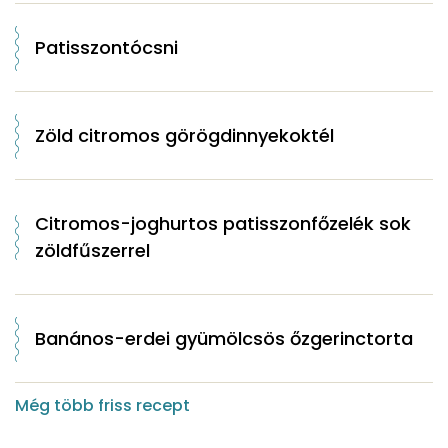
Patisszontócsni
Zöld citromos görögdinnyekoktél
Citromos-joghurtos patisszonfőzelék sok
zöldfűszerrel
Banános-erdei gyümölcsös őzgerinctorta
Még több friss recept