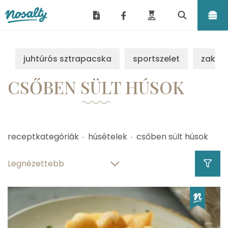
Nosalty
juhtúrós sztrapacska
sportszelet
zakus
CSŐBEN SÜLT HÚSOK
receptkategóriák
húsételek
csőben sült húsok