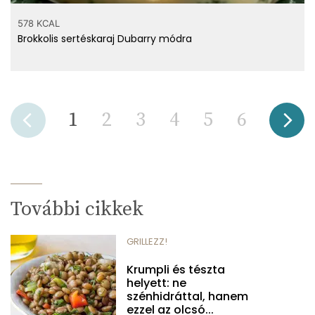
578 KCAL
Brokkolis sertéskaraj Dubarry módra
1
2
3
4
5
6
További cikkek
GRILLEZZ!
Krumpli és tészta
helyett: ne
szénhidráttal, hanem
ezzel az olcsó...