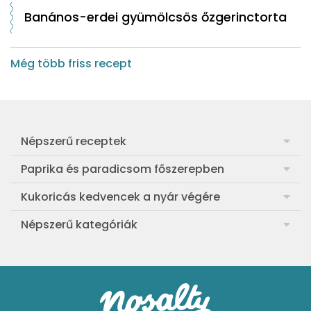
Banános-erdei gyümölcsös őzgerinctorta
Még több friss recept
Népszerű receptek
Frankfurti leves
Paprika és paradicsom főszerepben
Egyszerű muffin
Pan con Tomate
Kukoricás kedvencek a nyár végére
Aranygaluska
Paradicsom és paprika eltevése télre
Legfinomabb főtt kukorica
Népszerű kategóriák
Egyszerű paradicsomleves
Mézes-mascarponés sült paradicsom
Ropogós kukoricás fritters
Ebéd receptek
Egyszerű krumplifőzelék
Paradicsomos húsgombóc
Bang bang kukorica
Aprósütemények
Klasszikus madártej
Paradicsomos flat tart leveles tésztából
Szójás-vajas grillkukoricák
Sütemények