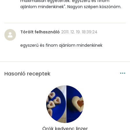
maximálisan egyetértek:"egyszerű és finom
ajánlom mindenkinek". Nagyon szépen köszönöm.
Összesen
85.1 g
Cukor
36 mg
Törölt felhasználó
2011. 12. 19. 18:39:24
Élelmi rost
2 mg
egyszerű és finom ajánlom mindenkinek
Víz
Összesen
19.8 g
Hasonló receptek
Vitaminok
Összesen
0
A vitamin (RAE):
294 micro
B6 vitamin:
0 mg
Örök kedvenc linzer