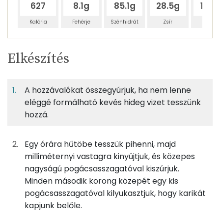
627
8.1g
85.1g
28.5g
19.8
Kalória
Fehérje
Szénhidrát
Zsír
Víz
Egy
8
100
Elkészítés
adagban
adagban
grammban
TÁPANYAGTARTALOM
A hozzávalókat összegyúrjuk, ha nem lenne
6%
60%
20%
Egy
8
100
Fehérje
Szénhidrát
Zsír
adagban
adagban
grammban
eléggé formálható kevés hideg vizet tesszünk
hozzá.
6%
60%
20%
14%
63g
finomliszt
228 kcal
Fehérje
Szénhidrát
Zsír
Víz
Egy órára hűtöbe tesszük pihenni, majd
TOP ásványi anyagok
31g
margarin
224 kcal
milliméternyi vastagra kinyújtjuk, és közepes
nagyságú pogácsasszagatóval kiszúrjuk.
Foszfor
31g
porcukor
121 kcal
Minden második korong közepét egy kis
pogácsasszagatóval kilyukasztjuk, hogy karikát
Szelén
10g
tojássárgája
32 kcal
kapjunk belőle.
Kálcium