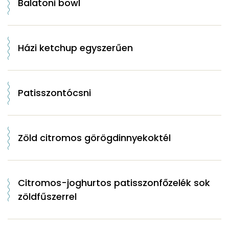
Balatoni bowl
Házi ketchup egyszerűen
Patisszontócsni
Zöld citromos görögdinnyekoktél
Citromos-joghurtos patisszonfőzelék sok
zöldfűszerrel