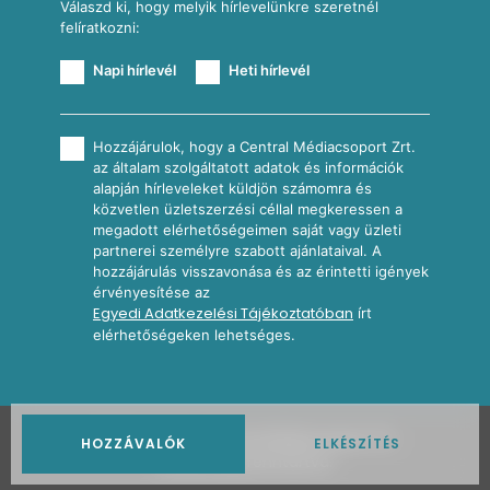
Válaszd ki, hogy melyik hírlevelünkre szeretnél
felíratkozni:
Napi hírlevél
Heti hírlevél
Hozzájárulok, hogy a Central Médiacsoport Zrt.
az általam szolgáltatott adatok és információk
alapján hírleveleket küldjön számomra és
közvetlen üzletszerzési céllal megkeressen a
megadott elérhetőségeimen saját vagy üzleti
partnerei személyre szabott ajánlataival. A
hozzájárulás visszavonása és az érintetti igények
érvényesítése az
Egyedi Adatkezelési Tájékoztatóban
írt
elérhetőségeken lehetséges.
2026
Nosalty · Central Médiacsoport Zrt.
HOZZÁVALÓK
ELKÉSZÍTÉS
Minden jog fenntartva.