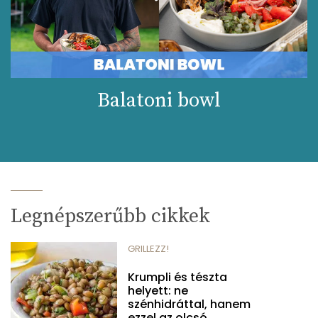
Balatoni bowl
Legnépszerűbb cikkek
GRILLEZZ!
Krumpli és tészta
helyett: ne
szénhidráttal, hanem
ezzel az olcsó...