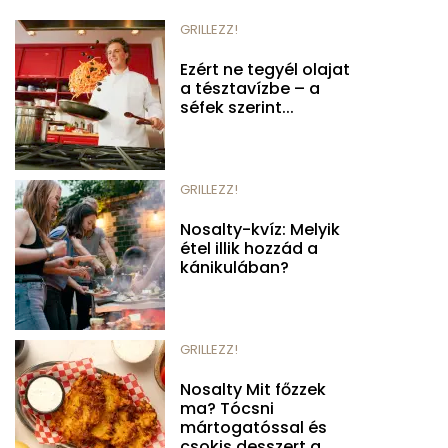
GRILLEZZ!
Ezért ne tegyél olajat
a tésztavízbe – a
séfek szerint...
GRILLEZZ!
Nosalty-kvíz: Melyik
étel illik hozzád a
kánikulában?
GRILLEZZ!
Nosalty Mit főzzek
ma? Tócsni
mártogatóssal és
csokis desszert a...