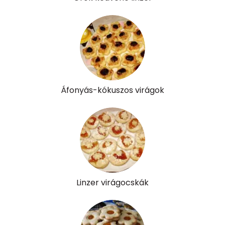
B12 Vitamin:
0 micro
E vitamin:
3 mg
C vitamin:
1 mg
D vitamin:
22 micro
Áfonyás-kókuszos virágok
K vitamin:
29 micro
Tiamin - B1 vitamin:
0 mg
Riboflavin - B2 vitamin:
0 mg
Niacin - B3 vitamin:
1 mg
Linzer virágocskák
Pantoténsav - B5 vitamin:
0 mg
Folsav - B9-vitamin:
32 micro