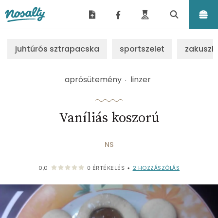
Nosalty
juhtúrós sztrapacska
sportszelet
zakuszk
aprósütemény
linzer
Vaníliás koszorú
NS
2
HOZZÁSZÓLÁS
0,0
0
ÉRTÉKELÉS
•