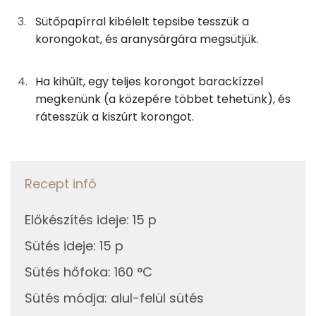
1g
vaníliás cukor
5 kcal
Sütőpapírral kibélelt tepsibe tesszük a
Magnézium
0g
citromlé
0 kcal
korongokat, és aranysárgára megsütjük.
Nátrium
6g
sárgabaracklekvár
17 kcal
Ha kihűlt, egy teljes korongot barackízzel
TOP vitaminok
megkenünk (a közepére többet tehetünk), és
Összesen
rátesszük a kiszúrt korongot.
627 kcal
Kolin:
E vitamin:
Recept infó
Niacin - B3 vitamin:
C vitamin:
Előkészítés ideje
:
15 p
Sütés ideje
:
15 p
A vitamin (RAE):
Sütés hőfoka
:
160 °C
Fehérje
Sütés módja
:
alul-felül sütés