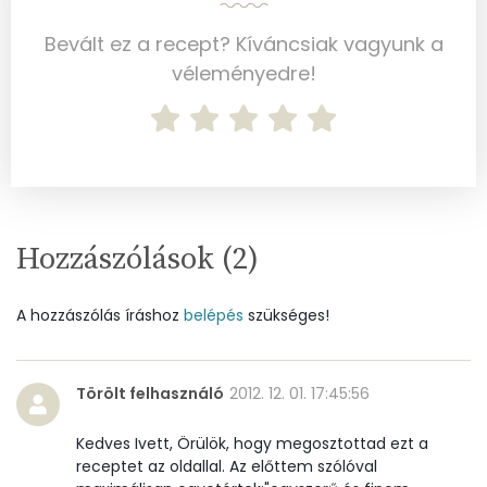
Cink
1 mg
Bevált ez a recept? Kíváncsiak vagyunk a
Szelén
27 mg
véleményedre!
Kálcium
25 mg
Vas
1 mg
Magnézium
15 mg
Hozzászólások (
2
)
Foszfor
109 mg
Nátrium
9 mg
A hozzászólás íráshoz
belépés
szükséges!
Réz
0 mg
Törölt felhasználó
2012. 12. 01. 17:45:56
Mangán
0 mg
Kedves Ivett, Örülök, hogy megosztottad ezt a
receptet az oldallal. Az előttem szólóval
Szénhidrát