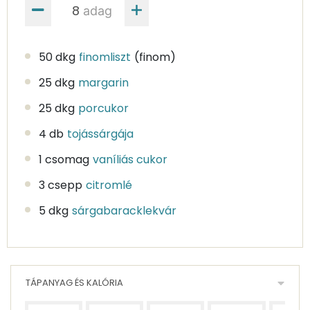
adag
50 dkg
finomliszt
(finom)
25 dkg
margarin
25 dkg
porcukor
4 db
tojássárgája
1 csomag
vaníliás cukor
3 csepp
citromlé
5 dkg
sárgabaracklekvár
TÁPANYAG ÉS KALÓRIA