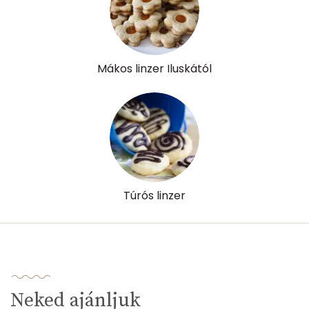
Kolin:
93 mg
Retinol - A vitamin:
277 micro
Mákos linzer Iluskától
α-karotin
4 micro
β-karotin
199 micro
β-crypt
3 micro
Likopin
0 micro
Túrós linzer
Lut-zea
121 micro
Összesen
627 kcal
Neked ajánljuk