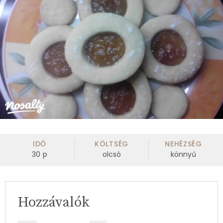
IDŐ
KÖLTSÉG
NEHÉZSÉG
30
p
olcsó
könnyű
Hozzávalók