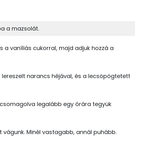
52%
23%
zénhidrát
Zsír
 adagban
100 grammban
a a mazsolát.
23%
20%
448 kcal
Zsír
Víz
és a vaníliás cukorral, majd adjuk hozzá a
145 kcal
TOP vitaminok
10 kcal
a lereszelt narancs héjával, és a lecsöpögtetett
Kolin:
16 kcal
E vitamin:
273 kcal
a csomagolva legalább egy órára tegyük
C vitamin:
3 kcal
Niacin - B3 vitamin:
75 kcal
t vágunk. Minél vastagabb, annál puhább.
A vitamin (RAE):