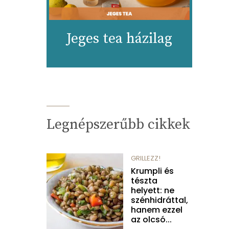
Jeges tea házilag
Legnépszerűbb cikkek
GRILLEZZ!
Krumpli és
tészta
helyett: ne
szénhidráttal,
hanem ezzel
az olcsó...