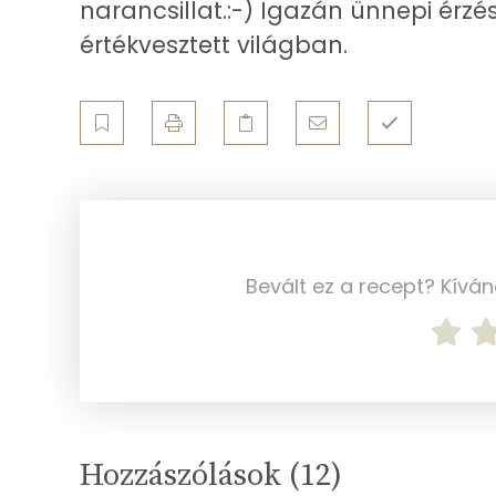
narancsillat.:-) Igazán ünnepi érzé
Ásványi anyagok
értékvesztett világban.
Összesen
Cink
Szelén
Kálcium
Vas
Bevált ez a recept? Kívá
Magnézium
Foszfor
Nátrium
Hozzászólások (
12
)
Réz