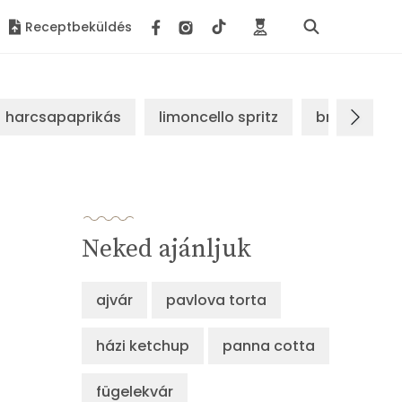
Receptbeküldés
harcsapaprikás
limoncello spritz
brassói sz
Neked ajánljuk
ajvár
pavlova torta
házi ketchup
panna cotta
fügelekvár