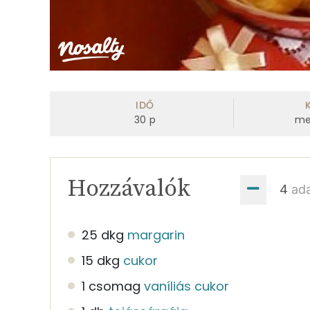
IDŐ
30
p
me
Hozzávalók
ad
25 dkg
margarin
15 dkg
cukor
1 csomag
vaníliás cukor