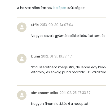
Mangán
A hozzászólás íráshoz
belépés
szükséges!
Szénhidrát
Effie
2013. 09. 30. 14:07:04
Összesen
Vegyes aszalt gyümölcsökkel készítettem és úg
Cukor
Élelmi rost
bumi
2012. 01. 31. 16:37:47
Szia, szeretném megsütni, de lenne egy kér
Víz
eltárolni, és sokáig puha marad? :-D Válasz
Összesen
simonnemarika
2011. 02. 25. 17:33:37
Vitaminok
Nagyon finom lett,köszi a receptet!
Összesen