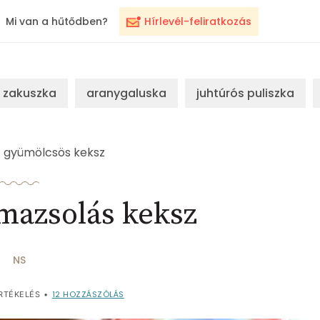
Mi van a hűtődben?
Hírlevél-feliratkozás
zakuszka
aranygaluska
juhtúrós puliszka
gyümölcsös keksz
mazsolás keksz
NS
12
HOZZÁSZÓLÁS
RTÉKELÉS
•