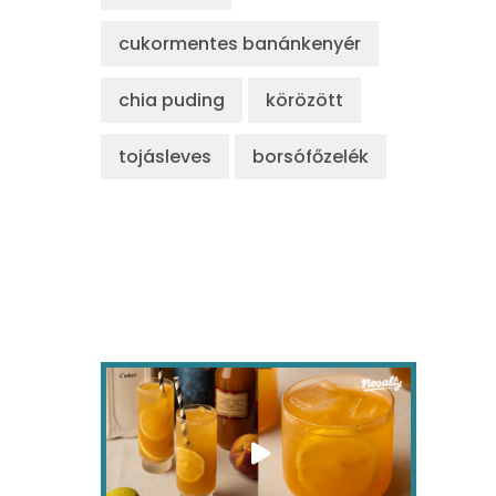
cukormentes banánkenyér
chia puding
körözött
tojásleves
borsófőzelék