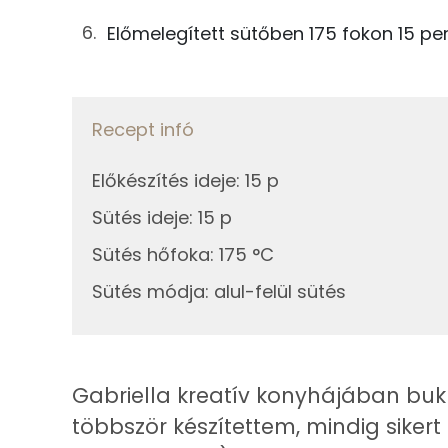
25g
rum
Előmelegített sütőben 175 fokon 15 per
Összesen
Fehérje
Összesen
Recept infó
Zsír
Előkészítés ideje
:
15 p
Sütés ideje
:
15 p
Összesen
Sütés hőfoka
:
175 °C
Telített zsírsav
Sütés módja
:
alul-felül sütés
Egyszeresen telítetlen zsírsav:
Többszörösen telítetlen zsírsav
Gabriella kreatív konyhájában buk
Koleszterin
többször készítettem, mindig sikert