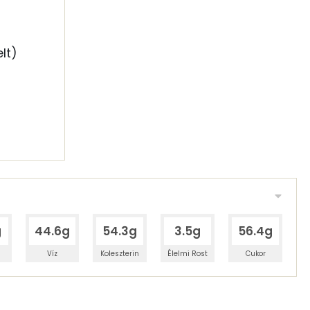
lt)
g
44.6g
54.3g
3.5g
56.4g
Víz
Koleszterin
Élelmi Rost
Cukor
 adagban
100 grammban