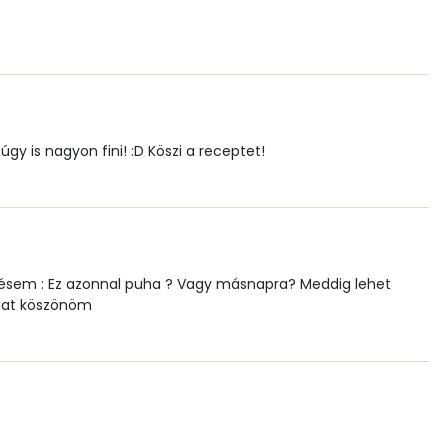
1 mg
118.4 g
y is nagyon fini! :D Köszi a receptet!
56 mg
3 mg
désem : Ez azonnal puha ? Vagy másnapra? Meddig lehet
odat köszönöm
44.6 g
0