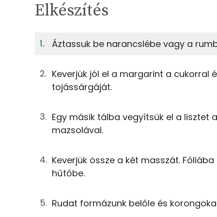
TÁPANYAGTARTALOM
Elkészítés
4%
Fehérje
S
Egy adagban
4
Áztassuk be narancslébe vagy a rumb
4%
52%
63g
margarin
Fehérje
Szénhidrát
Keverjük jól el a margarint a cukorral 
38g
cukor
tojássárgáját.
TOP ásványi anyagok
3g
vaníliás cukor
Egy másik tálba vegyítsük el a lisztet 
Foszfor
5g
tojássárgája
mazsolával.
Kálcium
75g
finomliszt
Keverjük össze a két masszát. Fóliáb
Szelén
hűtőbe.
3g
narancshéj
Magnézium
25g
mazsola
Rudat formázunk belőle és korongoka
Nátrium