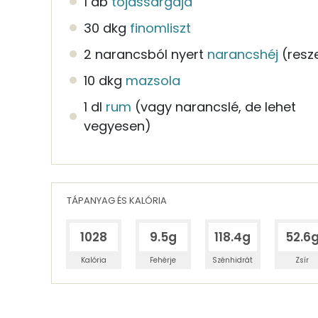
1 db
tojássárgája
30 dkg
finomliszt
2 narancsból nyert
narancshéj
(resze
10 dkg
mazsola
1 dl
rum
(vagy narancslé, de lehet
vegyesen)
TÁPANYAG ÉS KALÓRIA
1028
9.5g
118.4g
52.6
Kalória
Fehérje
Szénhidrát
Zsír
Egy adagban
4