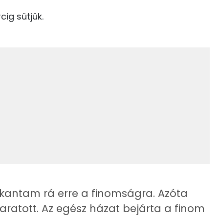
58 kcal
cig sütjük.
1028 kcal
9.5 g
52.6 g
10 g
25 g
16 g
kantam rá erre a finomságra. Azóta
54 mg
 aratott. Az egész házat bejárta a finom