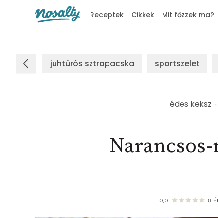
Receptek
Cikkek
Mit főzzek ma?
Nosalty
juhtúrós sztrapacska
sportszelet
édes keksz
Narancsos-
0,0
0
É