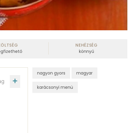
KÖLTSÉG
NEHÉZSÉG
gfizethető
könnyű
nagyon gyors
magyar
ag
karácsonyi menü