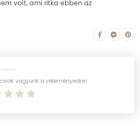
sem volt, ami ritka ebben az
242.8 g
1 mg
29 mg
40 mg
2 mg
ncsiak vagyunk a véleményedre!
28 mg
130 mg
12 mg
0 mg