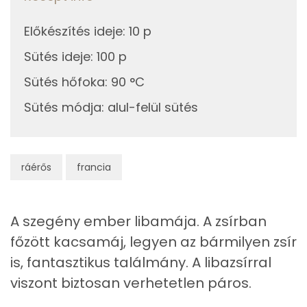
Telített zsírsav
15 g
Előkészítés ideje
:
10 p
Egyszeresen telítetlen zsírsav:
29 g
Sütés ideje
:
100 p
Többszörösen telítetlen zsírsav
6 g
Sütés hőfoka
:
90 °C
Koleszterin
479 mg
Sütés módja
:
alul-felül sütés
Ásványi anyagok
ráérős
francia
Összesen
462.7 g
Cink
3 mg
A szegény ember libamája. A zsírban
főzött kacsamáj, legyen az bármilyen zsír
Szelén
56 mg
is, fantasztikus találmány. A libazsírral
Kálcium
11 mg
viszont biztosan verhetetlen páros.
Vas
25 mg