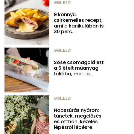
GRILLEZZ!
9 könnyű,
csirkemelles recept,
ami a kánikulában is
30 perc...
GRILLEZZ!
Sose csomagold ezt
a 6 ételt műanyag
fóliába, mert a...
GRILLEZZ!
Napszúrás nyáron:
tünetek, megelőzés
és otthoni kezelés
lépésről lépésre