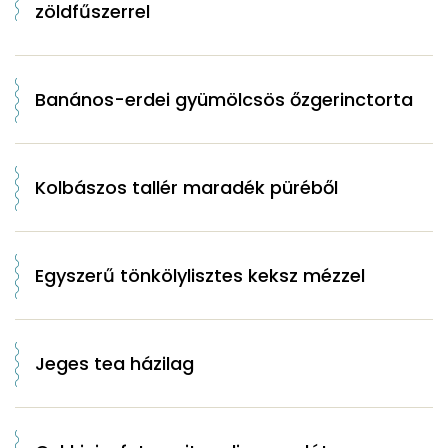
zöldfűszerrel
Banános-erdei gyümölcsös őzgerinctorta
Kolbászos tallér maradék püréből
Egyszerű tönkölylisztes keksz mézzel
Jeges tea házilag