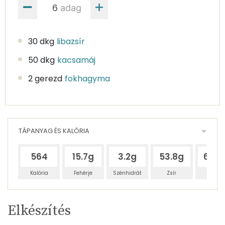
adag
30 dkg
libazsír
50 dkg
kacsamáj
2 gerezd
fokhagyma
TÁPANYAG ÉS KALÓRIA
564
15.7g
3.2g
53.8g
60.4
Kalória
Fehérje
Szénhidrát
Zsír
Víz
Egy
6
100
Elkészítés
adagban
adagban
grammban
TÁPANYAGTARTALOM