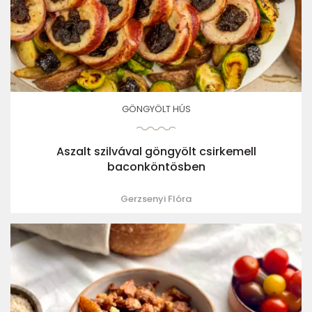
GÖNGYÖLT HÚS
Aszalt szilvával göngyölt csirkemell
baconköntösben
Gerzsenyi Flóra