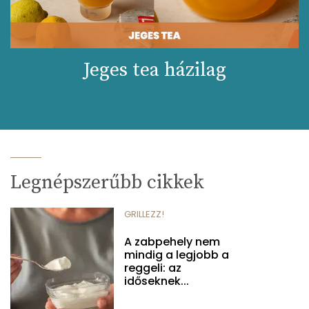
Jeges tea házilag
Legnépszerűbb cikkek
GRILLEZZ!
A zabpehely nem
mindig a legjobb a
reggeli: az
időseknek...