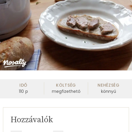
IDŐ
KÖLTSÉG
NEHÉZSÉG
110
p
megfizethető
könnyű
Hozzávalók