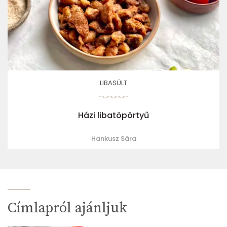
LIBASÜLT
Házi libatöpörtyű
Hankusz Sára
Címlapról ajánljuk