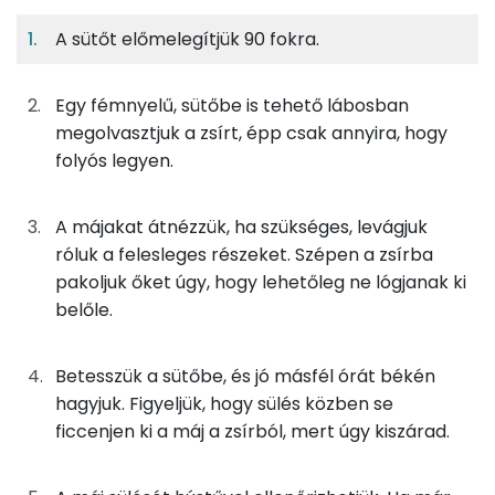
A sütőt előmelegítjük 90 fokra.
12%
2%
41%
Egy
6
100
Fehérje
Szénhidrát
Zsír
adagban
adagban
grammban
Egy fémnyelű, sütőbe is tehető lábosban
12%
2%
41%
45%
megolvasztjuk a zsírt, épp csak annyira, hogy
50g
libazsír
450 kcal
Fehérje
Szénhidrát
Zsír
Víz
folyós legyen.
TOP ásványi anyagok
83g
kacsamáj
113 kcal
A májakat átnézzük, ha szükséges, levágjuk
Foszfor
1g
fokhagyma
1 kcal
róluk a felesleges részeket. Szépen a zsírba
Nátrium
pakoljuk őket úgy, hogy lehetőleg ne lógjanak ki
belőle.
Összesen
564 kcal
Szelén
Betesszük a sütőbe, és jó másfél órát békén
Vas
hagyjuk. Figyeljük, hogy sülés közben se
Magnézium
ficcenjen ki a máj a zsírból, mert úgy kiszárad.
TOP vitaminok