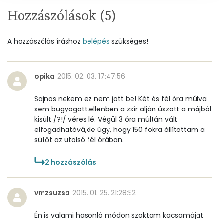
Hozzászólások (
5
)
Víz
Összesen
60.4 g
A hozzászólás íráshoz
belépés
szükséges!
Vitaminok
opika
2015. 02. 03. 17:47:56
Összesen
0
Sajnos nekem ez nem jött be! Két és fél óra múlva
sem bugyogott,ellenben a zsír alján úszott a májból
A vitamin (RAE):
9987 micro
kisült /?!/ véres lé. Végül 3 óra múltán vált
elfogadhatóvá,de úgy, hogy 150 fokra állítottam a
B6 vitamin:
1 mg
sütőt az utolsó fél órában.
B12 Vitamin:
45 micro
2
hozzászólás
E vitamin:
1 mg
vmzsuzsa
2015. 01. 25. 21:28:52
C vitamin:
4 mg
Én is valami hasonló módon szoktam kacsamájat