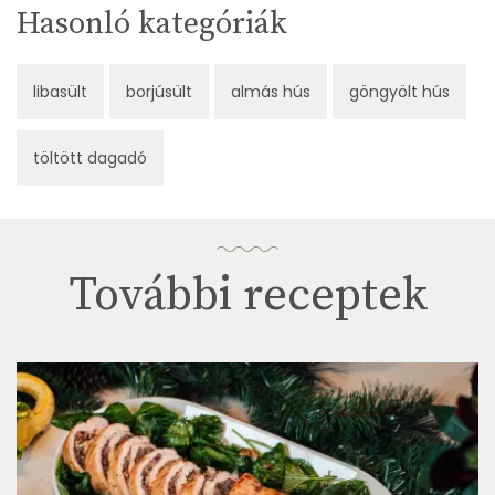
Hasonló kategóriák
libasült
borjúsült
almás hús
göngyölt hús
töltött dagadó
További receptek