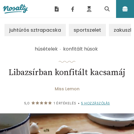
Nosalty
juhtúrós sztrapacska
sportszelet
zakuszk
húsételek
konfitált húsok
Libazsírban konfitált kacsamáj
Miss Lemon
5
HOZZÁSZÓLÁS
5,0
1
ÉRTÉKELÉS
•