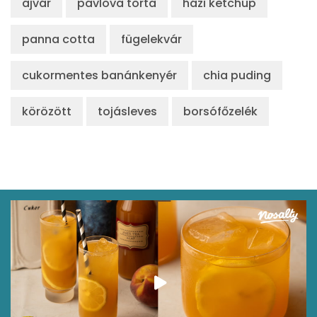
ajvár
pavlova torta
házi ketchup
panna cotta
fügelekvár
cukormentes banánkenyér
chia puding
körözött
tojásleves
borsófőzelék