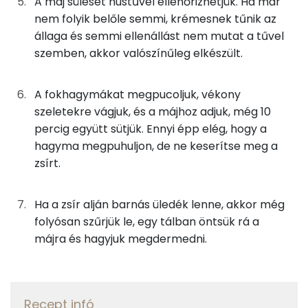
A máj sülését hústűvel ellenőrizhetjük. Ha már
A vitamin (RAE):
nem folyik belőle semmi, krémesnek tűnik az
állaga és semmi ellenállást nem mutat a tűvel
Retinol - A vitamin:
szemben, akkor valószínűleg elkészült.
Niacin - B3 vitamin:
A fokhagymákat megpucoljuk, vékony
C vitamin:
szeletekre vágjuk, és a májhoz adjuk, még 10
percig együtt sütjük. Ennyi épp elég, hogy a
E vitamin:
hagyma megpuhuljon, de ne keserítse meg a
zsírt.
Fehérje
Ha a zsír alján barnás üledék lenne, akkor még
Összesen
15.7 g
folyósan szűrjük le, egy tálban öntsük rá a
májra és hagyjuk megdermedni.
Zsír
Összesen
53.8 g
Recept infó