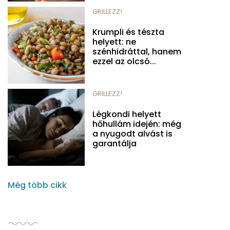
GRILLEZZ!
Krumpli és tészta
helyett: ne
szénhidráttal, hanem
ezzel az olcsó...
GRILLEZZ!
Légkondi helyett
hőhullám idején: még
a nyugodt alvást is
garantálja
Még több cikk