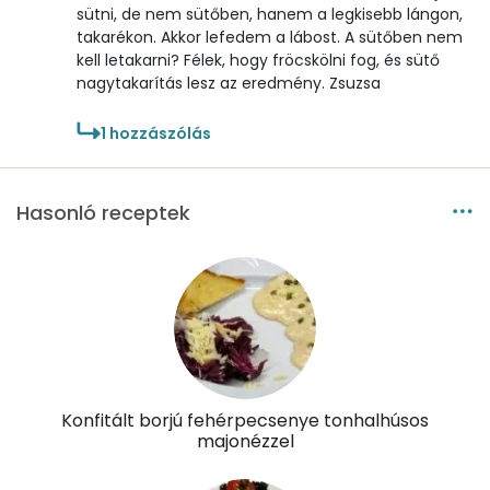
sütni, de nem sütőben, hanem a legkisebb lángon,
D vitamin:
0 micro
takarékon. Akkor lefedem a lábost. A sütőben nem
kell letakarni? Félek, hogy fröcskölni fog, és sütő
K vitamin:
0 micro
nagytakarítás lesz az eredmény. Zsuzsa
Tiamin - B1 vitamin:
0 mg
1
hozzászólás
Riboflavin - B2 vitamin:
1 mg
Hasonló receptek
Niacin - B3 vitamin:
5 mg
Pantoténsav - B5 vitamin:
0 mg
Folsav - B9-vitamin:
615 micro
Kolin:
0 mg
Konfitált borjú fehérpecsenye tonhalhúsos
Retinol - A vitamin:
9987 micro
majonézzel
α-karotin
0 micro