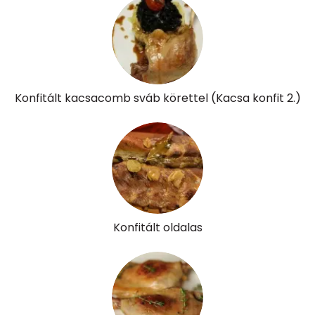
β-karotin
0 micro
β-crypt
0 micro
Likopin
0 micro
Konfitált kacsacomb sváb körettel (Kacsa konfit 2.)
Lut-zea
0 micro
Összesen
564 kcal
Konfitált oldalas