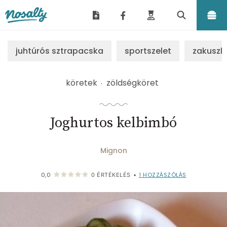
Nosalty
juhtúrós sztrapacska
sportszelet
zakuszk
köretek
zöldségköret
Joghurtos kelbimbó
Mignon
1
HOZZÁSZÓLÁS
0,0
0
ÉRTÉKELÉS
•