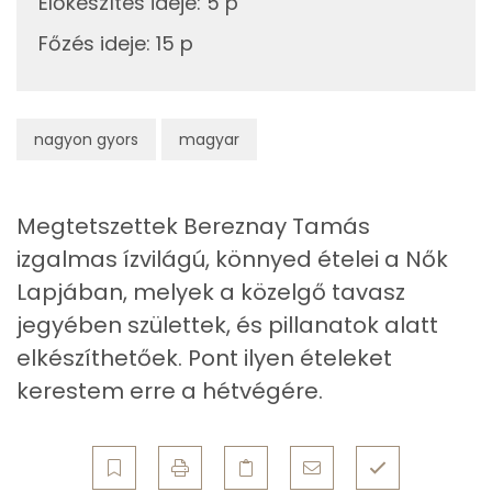
106 kcal
Előkészítés ideje
:
5 p
Szelén
Főzés ideje
:
15 p
TOP vitaminok
C vitamin:
nagyon gyors
magyar
Kolin:
Lut-zea
Megtetszettek Bereznay Tamás
izgalmas ízvilágú, könnyed ételei a Nők
E vitamin:
Lapjában, melyek a közelgő tavasz
Niacin - B3 vitamin:
jegyében születtek, és pillanatok alatt
elkészíthetőek. Pont ilyen ételeket
Fehérje
kerestem erre a hétvégére.
Összesen
7.4 g