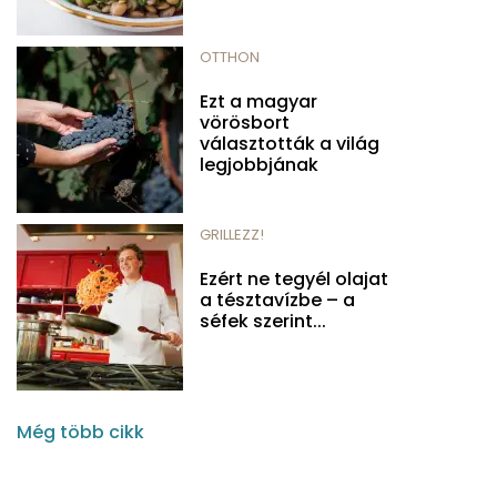
OTTHON
Ezt a magyar
vörösbort
választották a világ
legjobbjának
GRILLEZZ!
Ezért ne tegyél olajat
a tésztavízbe – a
séfek szerint...
Még több cikk