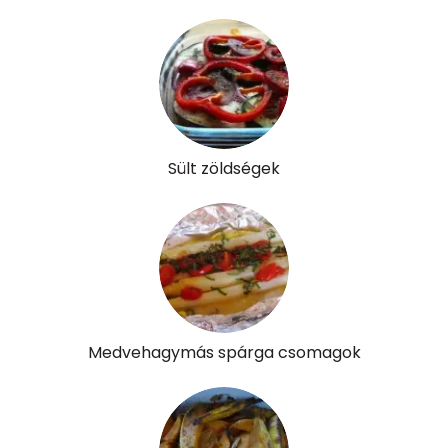
Cukor
6 mg
Élelmi rost
6 mg
Víz
Összesen
187.6 g
Sült zöldségek
Vitaminok
Összesen
0
A vitamin (RAE):
75 micro
Medvehagymás spárga csomagok
B6 vitamin:
0 mg
B12 Vitamin:
0 micro