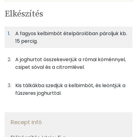
Egy
3
100
Elkészítés
adagban
adagban
grammban
TÁPANYAGTARTALOM
A fagyos kelbimbót ételpárolóban pároljuk kb.
3%
8%
1%
Egy
3
100
Fehérje
Szénhidrát
Zsír
adagban
adagban
grammban
15 percig.
3%
8%
1%
87%
A joghurtot összekeverjük a római köménnyel,
167g
kelbimbó
65 kcal
Fehérje
Szénhidrát
Zsír
Víz
csipet sóval és a citromlével.
TOP ásványi anyagok
67g
joghurt
41 kcal
Kis tálkákba szedjük a kelbimbót, és leöntjük a
Foszfor
0g
római kömény
0 kcal
fűszeres joghurttal.
Kálcium
0g
citromlé
0 kcal
Nátrium
0g
só
0 kcal
Recept infó
Magnézium
Összesen