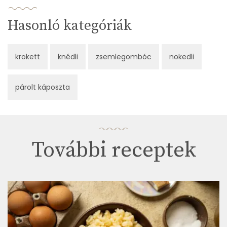
Hasonló kategóriák
krokett
knédli
zsemlegombóc
nokedli
párolt káposzta
További receptek