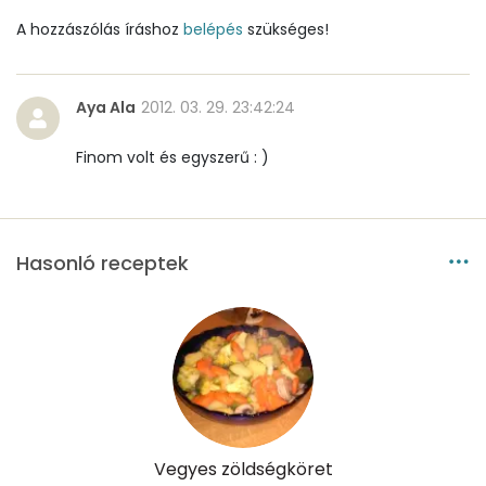
Kálcium
144 mg
A hozzászólás íráshoz
belépés
szükséges!
Vas
2 mg
Aya Ala
2012. 03. 29. 23:42:24
Magnézium
43 mg
Finom volt és egyszerű : )
Foszfor
167 mg
Nátrium
68 mg
Hasonló receptek
Réz
0 mg
Mangán
1 mg
Szénhidrát
Összesen
16.5 g
Vegyes zöldségköret