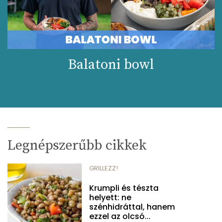
Balatoni bowl
Legnépszerűbb cikkek
GRILLEZZ!
Krumpli és tészta
helyett: ne
szénhidráttal, hanem
ezzel az olcsó...