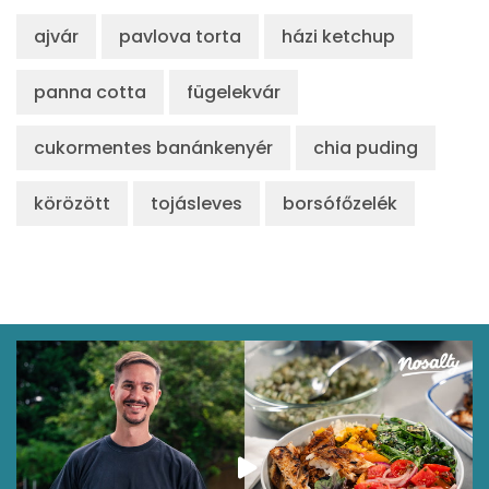
Retinol - A vitamin:
18 micro
ajvár
pavlova torta
házi ketchup
α-karotin
9 micro
panna cotta
fügelekvár
β-karotin
678 micro
cukormentes banánkenyér
chia puding
β-crypt
0 micro
körözött
tojásleves
borsófőzelék
Likopin
0 micro
Lut-zea
2385 micro
Összesen
106 kcal