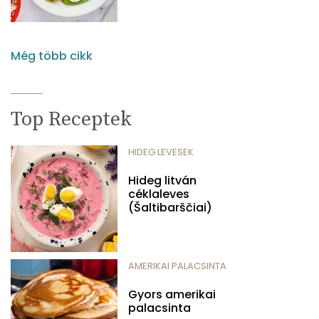
Még több cikk
Top Receptek
HIDEG LEVESEK
Hideg litván
céklaleves
(Šaltibarščiai)
AMERIKAI PALACSINTA
Gyors amerikai
palacsinta