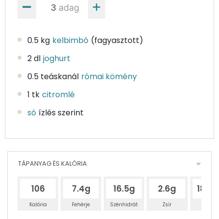
adag
0.5 kg
kelbimbó
(fagyasztott)
2 dl
joghurt
0.5 teáskanál
római kömény
1 tk
citromlé
só
ízlés szerint
TÁPANYAG ÉS KALÓRIA
106
7.4g
16.5g
2.6g
187.
Kalória
Fehérje
Szénhidrát
Zsír
Víz