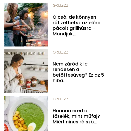
GRILLEZZ!
Olcsó, de könnyen
ráfizethetsz az előre
pácolt grillhúsra -
Mondjuk,...
GRILLEZZ!
Nem záródik le
rendesen a
befőttesüveg? Ez az 5
hiba...
GRILLEZZ!
Honnan ered a
főzelék, mint műfaj?
Miért nincs rá szó...