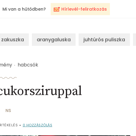
Mi van a hűtődben?
Hírlevél-feliratkozás
zakuszka
aranygaluska
juhtúrós puliszka
emény
habcsók
cukorsziruppal
NS
0
HOZZÁSZÓLÁS
RTÉKELÉS
•