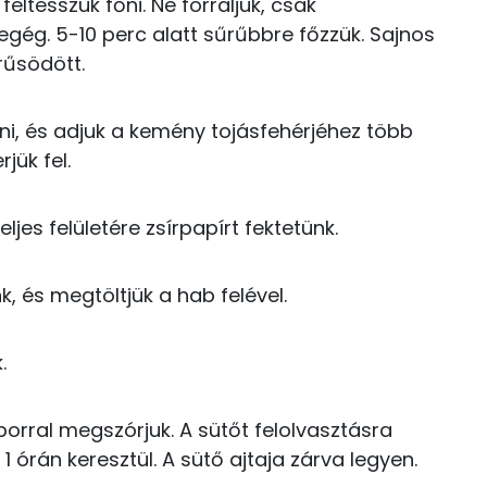
eltesszük főni. Ne forraljuk, csak
TOP vitaminok
gég. 5-10 perc alatt sűrűbbre főzzük. Sajnos
0 kcal
rűsödött.
Kolin:
9 kcal
Riboflavin - B2 vitamin:
ni, és adjuk a kemény tojásfehérjéhez több
jük fel.
130 kcal
Niacin - B3 vitamin:
B6 vitamin:
jes felületére zsírpapírt fektetünk.
Tiamin - B1 vitamin:
, és megtöltjük a hab felével.
.
1.1 g
porral megszórjuk. A sütőt felolvasztásra
 1 órán keresztül. A sütő ajtaja zárva legyen.