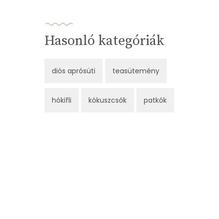
Hasonló kategóriák
diós aprósüti
teasütemény
hókifli
kókuszcsók
patkók