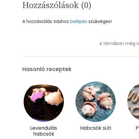
Cukor
Hozzászólások (
0
)
Élelmi rost
A hozzászólás íráshoz
belépés
szükséges!
Víz
A témában még ne
Összesen
Hasonló receptek
Vitaminok
Összesen
A vitamin (RAE):
B6 vitamin:
B12 Vitamin:
Levendulás
Habcsók süti
P
habcsók