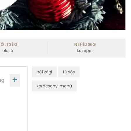
KÖLTSÉG
NEHÉZSÉG
olcsó
közepes
hétvégi
fúziós
ag
karácsonyi menü