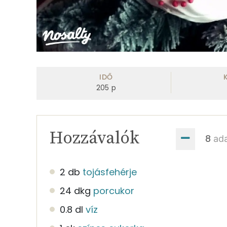
IDŐ
205
p
Hozzávalók
ad
2 db
tojásfehérje
24 dkg
porcukor
0.8 dl
víz