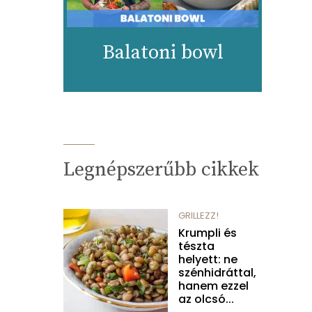
Balatoni bowl
Legnépszerűbb cikkek
GRILLEZZ!
Krumpli és
tészta
helyett: ne
szénhidráttal,
hanem ezzel
az olcsó...