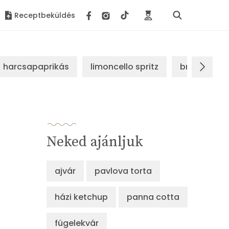
Receptbeküldés
harcsapaprikás
limoncello spritz
brassói sz
Neked ajánljuk
ajvár
pavlova torta
házi ketchup
panna cotta
fügelekvár