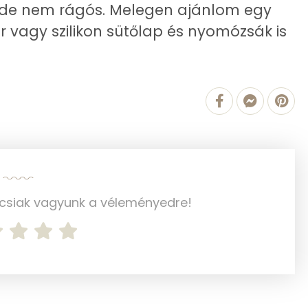
, de nem rágós. Melegen ajánlom egy
1 mg
r vagy szilikon sütőlap és nyomózsák is
0 mg
1 mg
2 mg
18 mg
0 mg
ncsiak vagyunk a véleményedre!
0 mg
32.3 g