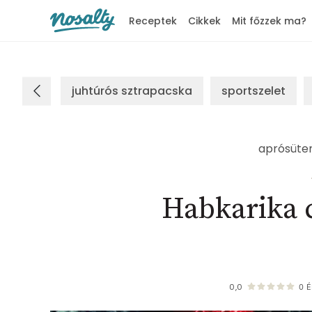
Receptek
Cikkek
Mit főzzek ma?
Nosalty
juhtúrós sztrapacska
sportszelet
aprósüt
Habkarika 
0,0
0
É