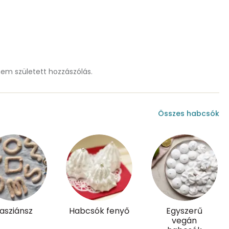
32 mg
0 mg
m született hozzászólás.
18.1 g
Összes habcsók
0
0 micro
0 mg
0 micro
asziánsz
Habcsók fenyő
Egyszerű
vegán