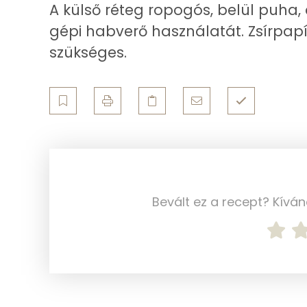
A külső réteg ropogós, belül puha
Kálcium
gépi habverő használatát. Zsírpapí
Vas
szükséges.
Magnézium
Foszfor
Nátrium
Réz
Bevált ez a recept? Kívá
Mangán
Szénhidrát
Összesen