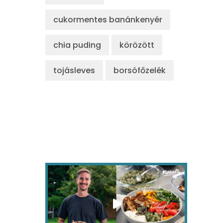
cukormentes banánkenyér
chia puding
körözött
tojásleves
borsófőzelék