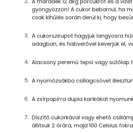
A maradék 12 dkg porcukrot és a vizet f
TOP ásványi anyagok
gyöngyözzön! A cukor bebarnul, ha me
9g
víz
csak kihűlés során derül ki, hogy besű
Nátrium
2g
színes cukorka
Szelén
A cukorszirupot hagyjuk langyosra hűl
adagban, és habverővel keverjük el, ver
Összesen
Foszfor
Kálcium
Alacsony peremű tepsi vagy sütőlap tel
Magnézium
A nyomózsákba csillagcsövet illesztünk
A zsírpapírra dupla karikákat nyomunk
Fehérje
Összesen
Díszítő cukorkával vagy ehető csillám
állítsuk 2 órára, majd 100 Celsius fokra