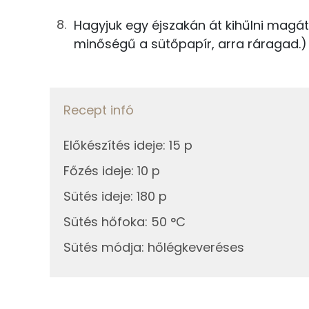
Zsír
Hagyjuk egy éjszakán át kihűlni magátó
Összesen
minőségű a sütőpapír, arra ráragad.)
Telített zsírsav
Egyszeresen telítetlen zsírsav:
Recept infó
Többszörösen telítetlen zsírsav
Előkészítés ideje
:
15 p
Koleszterin
Főzés ideje
:
10 p
Sütés ideje
:
180 p
Ásványi anyagok
Sütés hőfoka
:
50 °C
Összesen
Sütés módja
:
hőlégkeveréses
Cink
Szelén