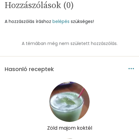
Hozzászólások (
0
)
Magnézium
0 mg
A hozzászólás íráshoz
belépés
szükséges!
Foszfor
3 mg
Nátrium
1 mg
A témában még nem született hozzászólás.
Réz
0 mg
Hasonló receptek
Mangán
0 mg
Szénhidrát
Összesen
1.7 g
Cukor
2 mg
Zöld majom koktél
Élelmi rost
0 mg