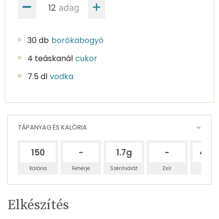
adag
30 db
borókabogyó
4 teáskanál
cukor
7.5 dl
vodka
TÁPANYAG ÉS KALÓRIA
150
-
1.7g
-
41.6
Kalória
Fehérje
Szénhidrát
Zsír
Víz
Egy
12
100
Elkészítés
adagban
adagban
grammban
TÁPANYAGTARTALOM