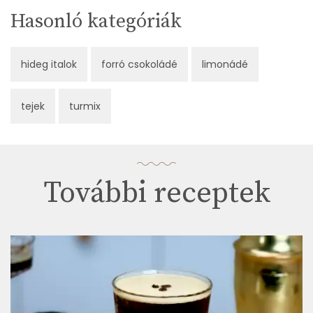
Hasonló kategóriák
hideg italok
forró csokoládé
limonádé
tejek
turmix
További receptek