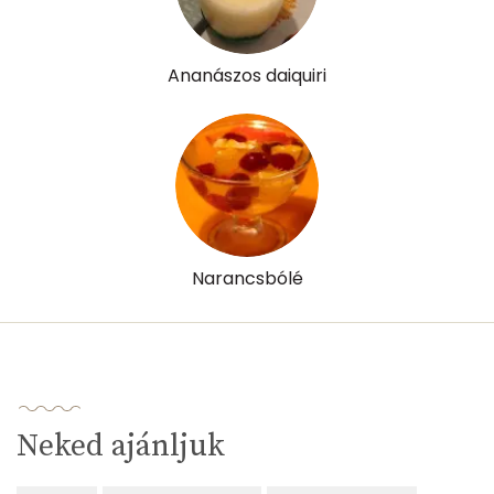
D vitamin:
0 micro
K vitamin:
0 micro
Ananászos daiquiri
Tiamin - B1 vitamin:
0 mg
Riboflavin - B2 vitamin:
0 mg
Niacin - B3 vitamin:
0 mg
Pantoténsav - B5 vitamin:
0 mg
Narancsbólé
Folsav - B9-vitamin:
0 micro
Kolin:
0 mg
Retinol - A vitamin:
0 micro
Neked ajánljuk
α-karotin
0 micro