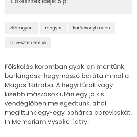
Előkészítés ideje
:
5 p
Riboflavin - B2 vitamin:
Tiamin - B1 vitamin:
villámgyors
magyar
karácsonyi menü
A vitamin (RAE):
szilveszteri ételek
B6 vitamin:
B12 Vitamin:
Főiskolás koromban gyakran mentünk
barlangász-hegymászó barátaimmal a
Fehérje
Magas Tátrába. A hegyi túrák vagy
kisebb mászások után egy jó kis
Összesen
0 g
vendéglőben melegedtünk, ahol
megittunk egy-egy pohárka borovicskát.
Zsír
In Memoriam Vysoke Tatry!
Összesen
0 g