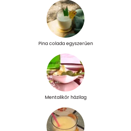
Víz
Összesen
41.6 g
Vitaminok
Pina colada egyszerűen
Összesen
0
A vitamin (RAE):
0 micro
B6 vitamin:
0 mg
B12 Vitamin:
0 micro
Mentalikőr házilag
E vitamin:
0 mg
C vitamin:
0 mg