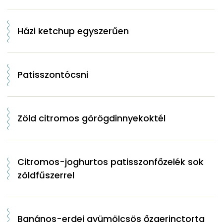
Házi ketchup egyszerűen
Patisszontócsni
Zöld citromos görögdinnyekoktél
Citromos-joghurtos patisszonfőzelék sok
zöldfűszerrel
Banános-erdei gyümölcsös őzgerinctorta