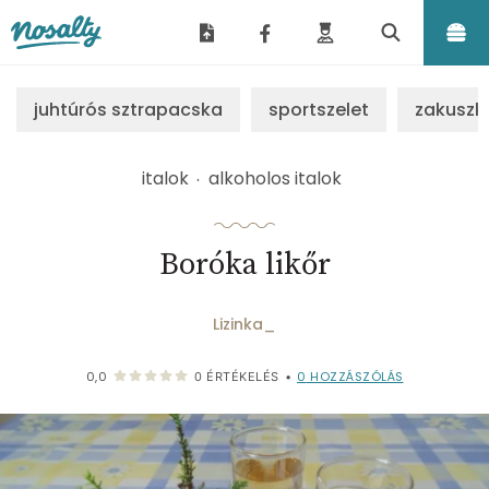
Nosalty
juhtúrós sztrapacska
sportszelet
zakuszk
italok
alkoholos italok
Boróka likőr
Lizinka_
0
HOZZÁSZÓLÁS
0,0
0
ÉRTÉKELÉS
•