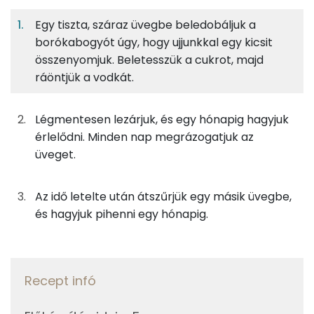
Egy tiszta, száraz üvegbe beledobáljuk a
0%
5%
0%
Egy
12
100
Fehérje
Szénhidrát
Zsír
adagban
adagban
grammban
borókabogyót úgy, hogy ujjunkkal egy kicsit
összenyomjuk. Beletesszük a cukrot, majd
ráöntjük a vodkát.
0%
5%
0%
95%
0g
borókabogyó
0 kcal
Fehérje
Szénhidrát
Zsír
Víz
TOP ásványi anyagok
2g
cukor
6 kcal
Légmentesen lezárjuk, és egy hónapig hagyjuk
érlelődni. Minden nap megrázogatjuk az
Foszfor
63g
vodka
144 kcal
üveget.
Nátrium
Az idő letelte után átszűrjük egy másik üvegbe,
Összesen
150 kcal
Kálcium
és hagyjuk pihenni egy hónapig.
Szelén
Vas
Recept infó
TOP vitaminok