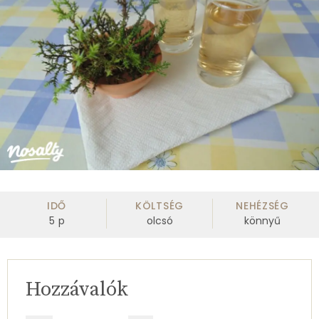
IDŐ
KÖLTSÉG
NEHÉZSÉG
5
p
olcsó
könnyű
Hozzávalók