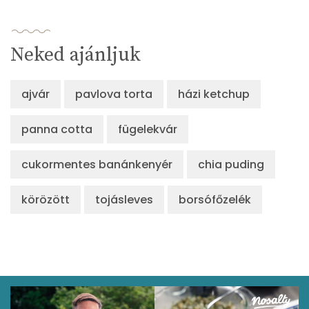
Lut-zea
75 micro
Neked ajánljuk
Összesen
631 kcal
ajvár
pavlova torta
házi ketchup
panna cotta
fügelekvár
cukormentes banánkenyér
chia puding
körözött
tojásleves
borsófőzelék