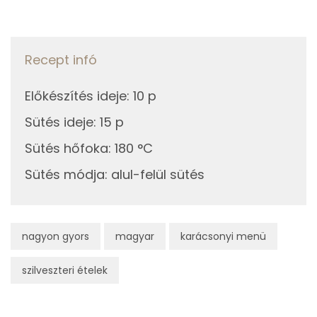
13g
lekvár/ dzsem
35 kcal
Niacin - B3 vitamin:
Összesen
631 kcal
A vitamin (RAE):
Recept infó
Fehérje
Előkészítés ideje
:
10 p
Sütés ideje
:
15 p
Összesen
8.5 g
Sütés hőfoka
:
180 °C
Zsír
Sütés módja
:
alul-felül sütés
Összesen
24.7 g
Telített zsírsav
6 g
nagyon gyors
magyar
karácsonyi menü
Egyszeresen telítetlen zsírsav:
11 g
szilveszteri ételek
Többszörösen telítetlen zsírsav
7 g