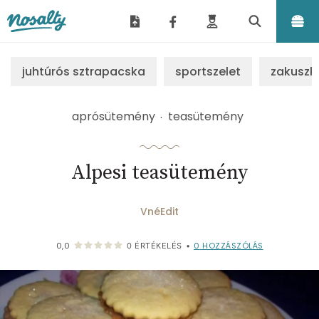
Nosalty
juhtúrós sztrapacska
sportszelet
zakuszk
aprósütemény
teasütemény
Alpesi teasütemény
VnéEdit
0
HOZZÁSZÓLÁS
0,0
0
ÉRTÉKELÉS
•