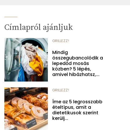
Címlapról ajánljuk
GRILLEZZ!
Mindig
összegubancolódik a
lepedőd mosás
közben? 5 lépés,
amivel hibázhatsz,...
GRILLEZZ!
Íme az 5 legrosszabb
ételtípus, amit a
dietetikusok szerint
kerülj...