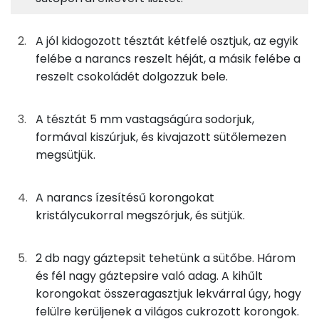
14g
tojás
17 kcal
TOP ásványi anyagok
A jól kidogozott tésztát kétfelé osztjuk, az egyik
31g
porcukor
121 kcal
Foszfor
felébe a narancs reszelt héját, a másik felébe a
reszelt csokoládét dolgozzuk bele.
25g
margarin
179 kcal
Nátrium
1g
rum
1 kcal
Kálcium
A tésztát 5 mm vastagságúra sodorjuk,
formával kiszúrjuk, és kivajazott sütőlemezen
63g
finomliszt
228 kcal
Magnézium
megsütjük.
2g
sütőpor
1 kcal
Szelén
A narancs ízesítésű korongokat
9g
csokoládé
48 kcal
TOP vitaminok
kristálycukorral megszórjuk, és sütjük.
Kolin:
1g
narancshéj
1 kcal
2 db nagy gáztepsit tehetünk a sütőbe. Három
E vitamin:
és fél nagy gáztepsire való adag. A kihűlt
A töltéshez:
korongokat összeragasztjuk lekvárral úgy, hogy
C vitamin:
felülre kerüljenek a világos cukrozott korongok.