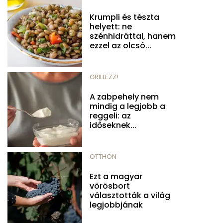
Krumpli és tészta
helyett: ne
szénhidráttal, hanem
ezzel az olcsó...
GRILLEZZ!
A zabpehely nem
mindig a legjobb a
reggeli: az
időseknek...
OTTHON
Ezt a magyar
vörösbort
választották a világ
legjobbjának