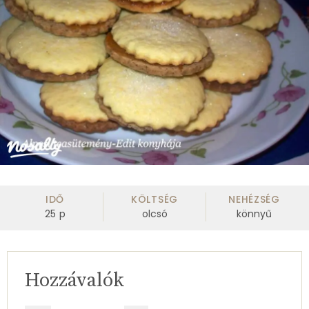
IDŐ
KÖLTSÉG
NEHÉZSÉG
25
p
olcsó
könnyű
Hozzávalók