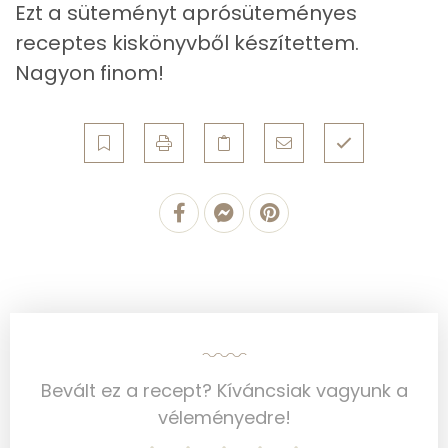
Ezt a süteményt aprósüteményes
Koleszterin
46 mg
receptes kiskönyvből készítettem.
Nagyon finom!
Ásványi anyagok
Összesen
601.2 g
Cink
1 mg
Szelén
26 mg
Kálcium
136 mg
Vas
2 mg
Magnézium
30 mg
Bevált ez a recept? Kíváncsiak vagyunk a
Foszfor
262 mg
véleményedre!