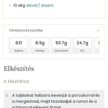
10 dkg
lekvár/ dzsem
TÁPANYAG ÉS KALÓRIA
631
8.5g
93.7g
24.7g
25.7
Kalória
Fehérje
Szénhidrát
Zsír
Víz
Egy
8
100
Elkészítés
adagban
adagban
grammban
TÁPANYAGTARTALOM
A tésztához:
6%
61%
16%
Egy
8
100
Fehérje
Szénhidrát
Zsír
adagban
adagban
grammban
A tojásokat habosra keverjük a porcukorral és
a margarinnal, majd hozzáadjuk a rumot és a
A tésztához:
6%
61%
16%
17%
sütőporral elkevert lisztet.
Fehérje
Szénhidrát
Zsír
Víz