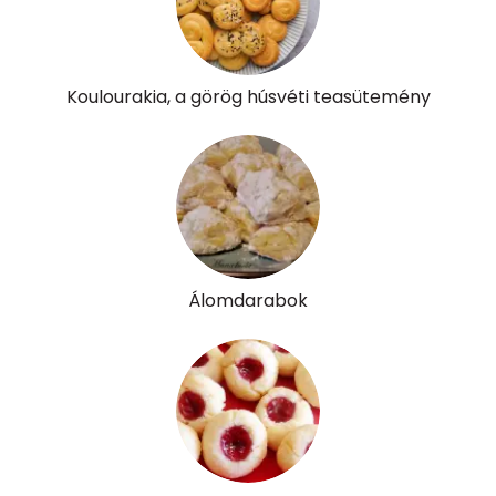
Vitaminok
Összesen
0
Koulourakia, a görög húsvéti teasütemény
A vitamin (RAE):
224 micro
B6 vitamin:
0 mg
B12 Vitamin:
0 micro
E vitamin:
2 mg
Álomdarabok
C vitamin:
2 mg
D vitamin:
10 micro
K vitamin:
24 micro
Tiamin - B1 vitamin:
0 mg