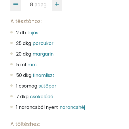
adag
A tésztához:
2 db
tojás
25 dkg
porcukor
20 dkg
margarin
5 ml
rum
50 dkg
finomliszt
1 csomag
sütőpor
7 dkg
csokoládé
1 narancsból nyert
narancshéj
A töltéshez: