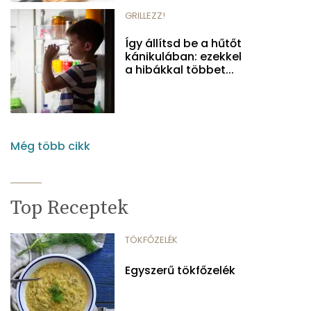
GRILLEZZ!
Így állítsd be a hűtőt
kánikulában: ezekkel
a hibákkal többet...
Még több cikk
Top Receptek
TÖKFŐZELÉK
Egyszerű tökfőzelék