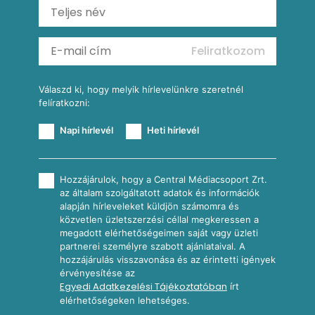
Ratatouille
Almás-kéksajtos kukoricasaláta
Köretek
Mexikói kukoricasaláta
Reggeli receptek
Feliratkozom
További receptkategóriák
Válaszd ki, hogy melyik hírlevelünkre szeretnél
felíratkozni:
Napi hírlevél
Heti hírlevél
Hozzájárulok, hogy a Central Médiacsoport Zrt.
az általam szolgáltatott adatok és információk
alapján hírleveleket küldjön számomra és
közvetlen üzletszerzési céllal megkeressen a
megadott elérhetőségeimen saját vagy üzleti
partnerei személyre szabott ajánlataival. A
hozzájárulás visszavonása és az érintetti igények
érvényesítése az
Egyedi Adatkezelési Tájékoztatóban
írt
elérhetőségeken lehetséges.