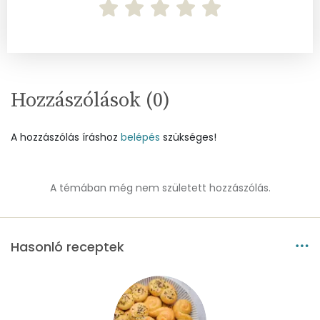
Nátrium
144 mg
Réz
0 mg
Mangán
1 mg
Hozzászólások (
0
)
Szénhidrát
A hozzászólás íráshoz
belépés
szükséges!
Összesen
93.7 g
Cukor
42 mg
A témában még nem született hozzászólás.
Élelmi rost
3 mg
Hasonló receptek
Víz
Összesen
25.7 g