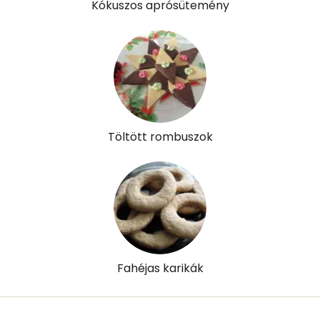
Kókuszos aprósütemény
Riboflavin - B2 vitamin:
0 mg
Niacin - B3 vitamin:
1 mg
Pantoténsav - B5 vitamin:
0 mg
Folsav - B9-vitamin:
24 micro
Töltött rombuszok
Kolin:
46 mg
Retinol - A vitamin:
211 micro
α-karotin
1 micro
β-karotin
155 micro
Fahéjas karikák
β-crypt
1 micro
Likopin
0 micro