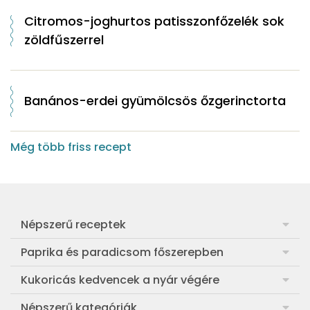
Citromos-joghurtos patisszonfőzelék sok
zöldfűszerrel
Banános-erdei gyümölcsös őzgerinctorta
Még több friss recept
Népszerű receptek
Frankfurti leves
Paprika és paradicsom főszerepben
Egyszerű muffin
Pan con Tomate
Kukoricás kedvencek a nyár végére
Aranygaluska
Paradicsom és paprika eltevése télre
Legfinomabb főtt kukorica
Népszerű kategóriák