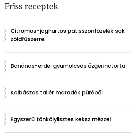
Friss receptek
Citromos-joghurtos patisszonfőzelék sok
zöldfűszerrel
Banános-erdei gyümölcsös őzgerinctorta
Kolbászos tallér maradék püréből
Egyszerű tönkölylisztes keksz mézzel