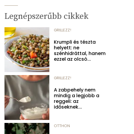
Legnépszerűbb cikkek
GRILLEZZ!
Krumpli és tészta
helyett: ne
szénhidráttal, hanem
ezzel az olcsó...
GRILLEZZ!
A zabpehely nem
mindig a legjobb a
reggeli: az
időseknek...
OTTHON