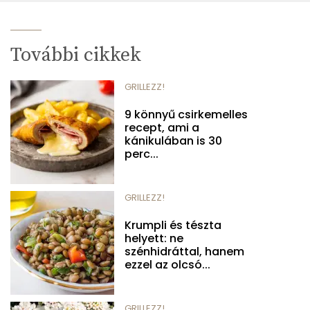
További cikkek
GRILLEZZ!
9 könnyű csirkemelles
recept, ami a
kánikulában is 30
perc...
GRILLEZZ!
Krumpli és tészta
helyett: ne
szénhidráttal, hanem
ezzel az olcsó...
GRILLEZZ!