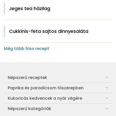
Jeges tea házilag
Cukkinis-feta sajtos dinnyesaláta
Még több friss recept
Népszerű receptek
Frankfurti leves
Paprika és paradicsom főszerepben
Egyszerű muffin
Pan con Tomate
Kukoricás kedvencek a nyár végére
Aranygaluska
Paradicsom és paprika eltevése télre
Legfinomabb főtt kukorica
Népszerű kategóriák
Egyszerű paradicsomleves
Mézes-mascarponés sült paradicsom