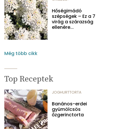
Hőségimádó
szépségek – Ez a 7
virág a szárazság
ellenére...
Még több cikk
Top Receptek
JOGHURTTORTA
Banános-erdei
gyümölcsös
őzgerinctorta