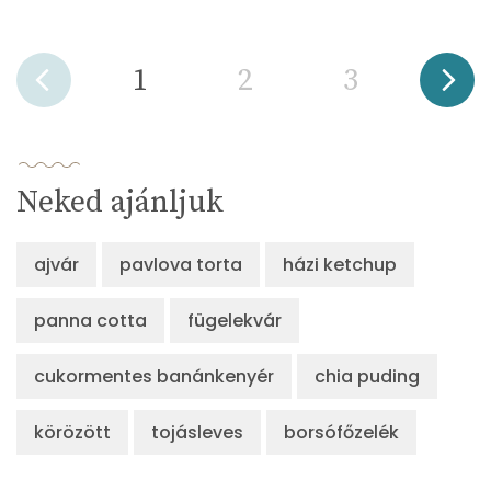
1
2
3
Neked ajánljuk
ajvár
pavlova torta
házi ketchup
panna cotta
fügelekvár
cukormentes banánkenyér
chia puding
körözött
tojásleves
borsófőzelék