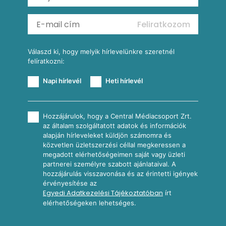
Mexikói kukoricasaláta
Reggeli receptek
Feliratkozom
További receptkategóriák
Válaszd ki, hogy melyik hírlevelünkre szeretnél
felíratkozni:
Napi hírlevél
Heti hírlevél
Hozzájárulok, hogy a Central Médiacsoport Zrt.
az általam szolgáltatott adatok és információk
alapján hírleveleket küldjön számomra és
közvetlen üzletszerzési céllal megkeressen a
megadott elérhetőségeimen saját vagy üzleti
partnerei személyre szabott ajánlataival. A
hozzájárulás visszavonása és az érintetti igények
érvényesítése az
Egyedi Adatkezelési Tájékoztatóban
írt
elérhetőségeken lehetséges.