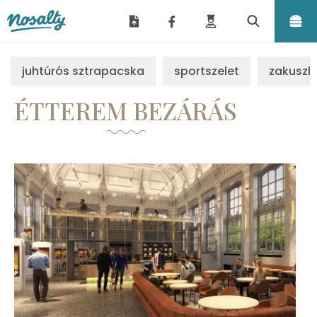
Nosalty
juhtúrós sztrapacska
sportszelet
zakuszk
ÉTTEREM BEZÁRÁS