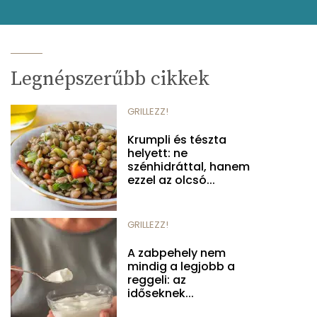
Legnépszerűbb cikkek
GRILLEZZ!
Krumpli és tészta
helyett: ne
szénhidráttal, hanem
ezzel az olcsó...
GRILLEZZ!
A zabpehely nem
mindig a legjobb a
reggeli: az
időseknek...