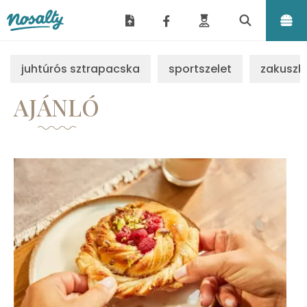
Nosalty
juhtúrós sztrapacska
sportszelet
zakuszk
AJÁNLÓ