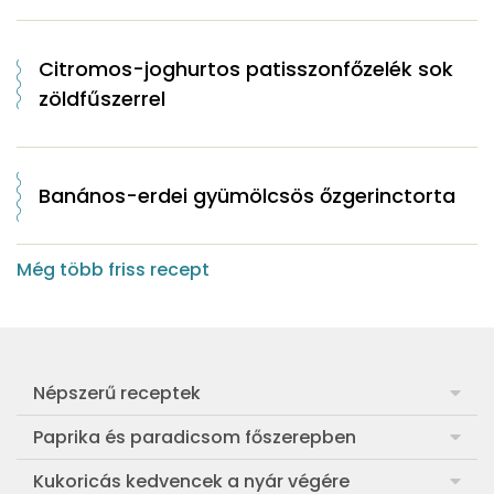
Citromos-joghurtos patisszonfőzelék sok
zöldfűszerrel
Banános-erdei gyümölcsös őzgerinctorta
Még több friss recept
Népszerű receptek
Frankfurti leves
Paprika és paradicsom főszerepben
Egyszerű muffin
Pan con Tomate
Kukoricás kedvencek a nyár végére