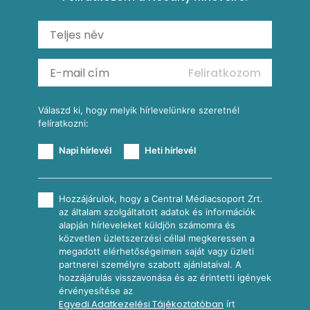
Shakshuka
Mexikói húsleves kukorica salsával
Saláták
Ratatouille
Almás-kéksajtos kukoricasaláta
Köretek
Mexikói kukoricasaláta
Reggeli receptek
Feliratkozom
További receptkategóriák
Válaszd ki, hogy melyik hírlevelünkre szeretnél
felíratkozni:
Napi hírlevél
Heti hírlevél
Hozzájárulok, hogy a Central Médiacsoport Zrt.
az általam szolgáltatott adatok és információk
alapján hírleveleket küldjön számomra és
közvetlen üzletszerzési céllal megkeressen a
megadott elérhetőségeimen saját vagy üzleti
partnerei személyre szabott ajánlataival. A
hozzájárulás visszavonása és az érintetti igények
érvényesítése az
Egyedi Adatkezelési Tájékoztatóban
írt