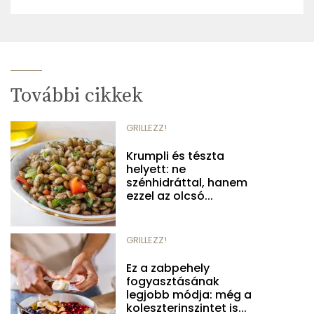
További cikkek
GRILLEZZ!
Krumpli és tészta
helyett: ne
szénhidráttal, hanem
ezzel az olcsó...
GRILLEZZ!
Ez a zabpehely
fogyasztásának
legjobb módja: még a
koleszterinszintet is...