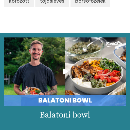
körözött
tojásleves
borsófőzelék
Balatoni bowl