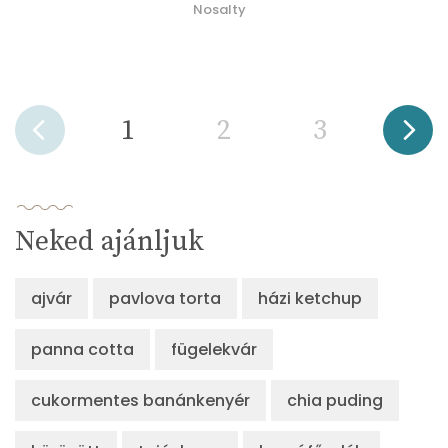
Nosalty
1
2
3
Neked ajánljuk
ajvár
pavlova torta
házi ketchup
panna cotta
fügelekvár
cukormentes banánkenyér
chia puding