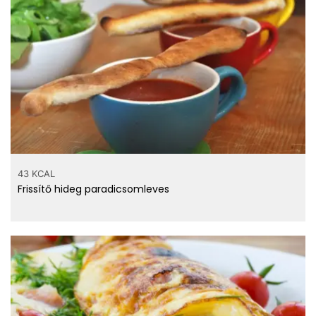
Hány kalória
gramm
turbolya?
43 KCAL
Frissítő hideg paradicsomleves
Számold ki!
Top ásványi anyagok