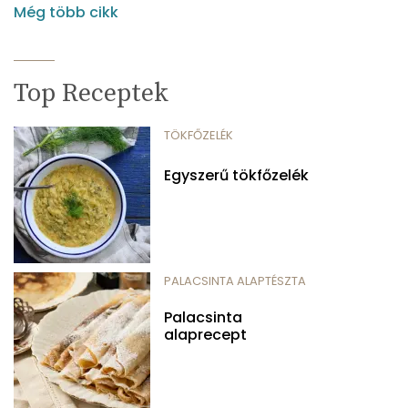
Még több cikk
Top Receptek
TÖKFŐZELÉK
Egyszerű tökfőzelék
PALACSINTA ALAPTÉSZTA
Palacsinta
alaprecept