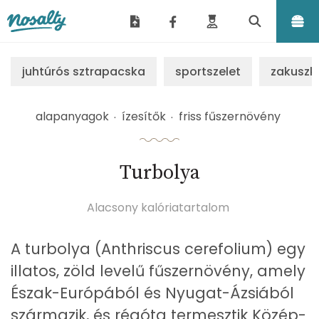
Nosalty
juhtúrós sztrapacska
sportszelet
zakuszk
alapanyagok
ízesítők
friss fűszernövény
Turbolya
Alacsony kalóriatartalom
A turbolya (Anthriscus cerefolium) egy
illatos, zöld levelű fűszernövény, amely
Észak-Európából és Nyugat-Ázsiából
származik, és régóta termesztik Közép-