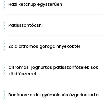
Házi ketchup egyszerűen
Patisszontócsni
Zöld citromos görögdinnyekoktél
Citromos-joghurtos patisszonfőzelék sok
zöldfűszerrel
Banános-erdei gyümölcsös őzgerinctorta