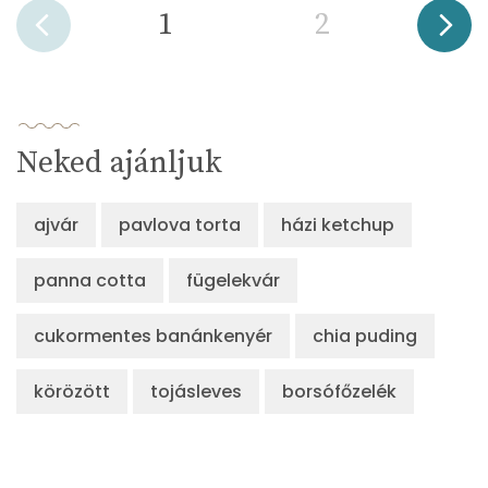
1
2
Neked ajánljuk
ajvár
pavlova torta
házi ketchup
panna cotta
fügelekvár
cukormentes banánkenyér
chia puding
körözött
tojásleves
borsófőzelék