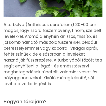
A turbolya (Anthriscus cerefolium) 30–60 cm
magas, lágy szárú fűszernövény, finom, szeldelt
levelekkel. Aromája enyhén ánizsos, frissítő, és
jól kombinálható más zöldfűszerekkel, például
petrezselyemmel vagy kaporral. Virágai aprók,
fehér színűek, de elsősorban a leveleket
használják fűszerezésre. A turbolyából főzött tea
segít enyhíteni a légző- és emésztőszervi
megbetegedések tüneteit, valamint vese- és
hólyagpanaszokat. Kiváló méregtelenítő, sőt,
javítja a vérkeringést is.
Hogyan tároljam?