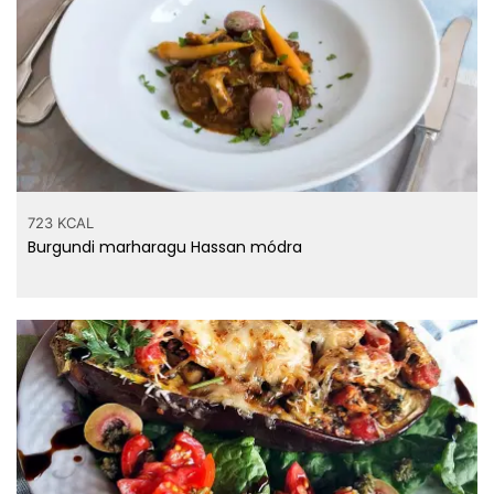
450 mg
Foszfor
83 mg
Nátrium
8.8 mg
Cink
0.44 mg
Réz
2.1 mg
Mangán
29.3 µg
Szelén
723 KCAL
Burgundi marharagu Hassan módra
szénhidrát
11.3 g
rost
víz
7.2 g
vitaminok
0.38 mg
Tiamin - B1 vitamin