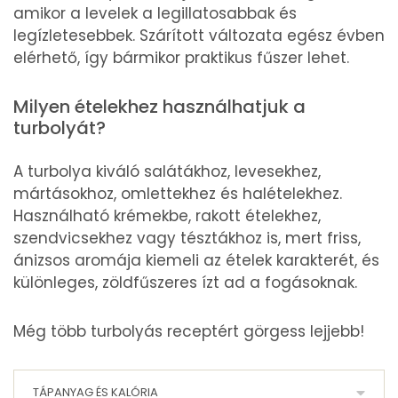
amikor a levelek a legillatosabbak és
legízletesebbek. Szárított változata egész évben
elérhető, így bármikor praktikus fűszer lehet.
Milyen ételekhez használhatjuk a
turbolyát?
A turbolya kiváló salátákhoz, levesekhez,
mártásokhoz, omlettekhez és halételekhez.
Használható krémekbe, rakott ételekhez,
szendvicsekhez vagy tésztákhoz is, mert friss,
ánizsos aromája kiemeli az ételek karakterét, és
különleges, zöldfűszeres ízt ad a fogásoknak.
Még több turbolyás receptért görgess lejjebb!
TÁPANYAG ÉS KALÓRIA