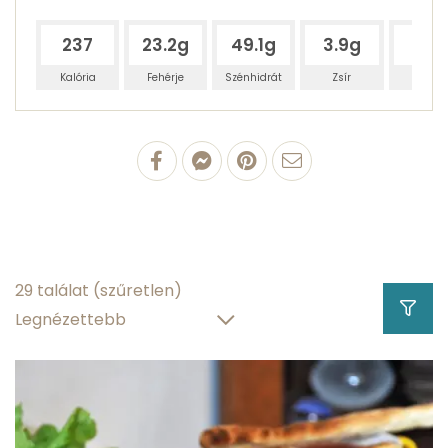
237
23.2g
49.1g
3.9g
7.2
Kalória
Fehérje
Szénhidrát
Zsír
Víz
100 g Turbolya
23.2 g
fehérjetartalom
3.368 g
zsírtartalom
29 találat
(szűretlen)
49.1 g
szénhidráttartalom
7.2 g
víztartalom