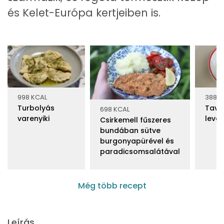
és Kelet-Európa kertjeiben is.
998 KCAL
388 K
Turbolyás
Tava
698 KCAL
varenyiki
leve
Csirkemell fűszeres
bundában sütve
burgonyapürével és
paradicsomsalátával
Még több recept
Leírás