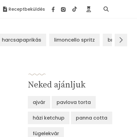
Receptbeküldés
harcsapaprikás
limoncello spritz
brassói sz
Neked ajánljuk
ajvár
pavlova torta
házi ketchup
panna cotta
fügelekvár