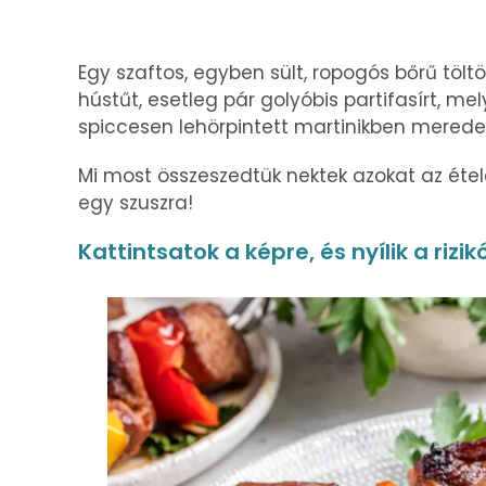
Egy szaftos, egyben sült, ropogós bőrű tölt
hústűt, esetleg pár golyóbis partifasírt, me
spiccesen lehörpintett martinikben meredező
Mi most összeszedtük nektek azokat az étele
egy szuszra!
Kattintsatok a képre, és nyílik a rizik