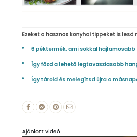
Ezeket a hasznos konyhai tippeket is lesd
6 péktermék, ami sokkal hajlamosabb 
Így főzd a lehető legtavasziasabb hang
Így tárold és melegítsd újra a másnap
Ajánlott videó