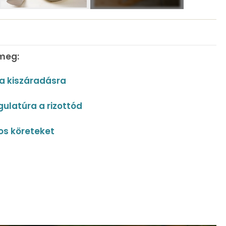
 meg:
a kiszáradásra
ulatúra a rizottód
os köreteket