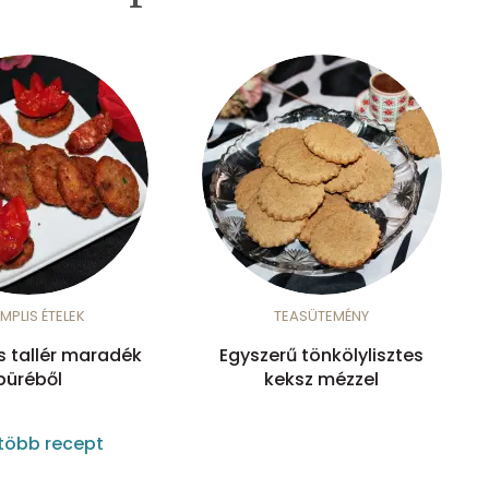
MPLIS ÉTELEK
TEASÜTEMÉNY
s tallér maradék
Egyszerű tönkölylisztes
püréből
keksz mézzel
több recept