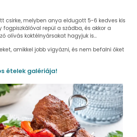
ött csirke, melyben anya eldugott 5-6 kedves kis
ly fogpiszkálóval repül a szádba, és akkor a
 olívás koktélnyársakat hagyjuk is...
ket, amikkel jobb vigyázni, és nem befalni őket
ós ételek galériája!