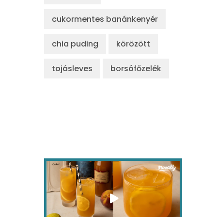
cukormentes banánkenyér
chia puding
körözött
tojásleves
borsófőzelék