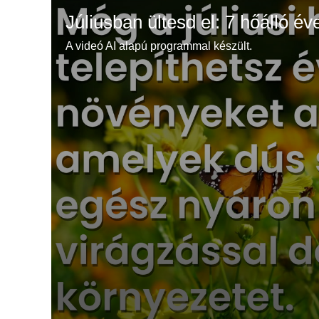
Júliusban ültesd el: 7 hőálló év
A videó AI alapú programmal készült.