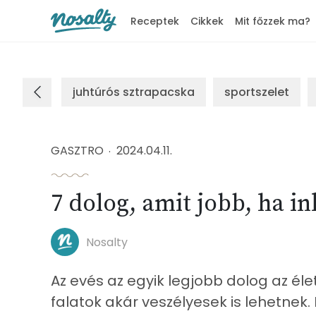
Receptek
Cikkek
Mit főzzek ma?
Nosalty
juhtúrós sztrapacska
sportszelet
GASZTRO
2024.04.11.
7 dolog, amit jobb, ha i
Nosalty
Az evés az egyik legjobb dolog az éle
falatok akár veszélyesek is lehetnek. N