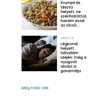
Krumpli és
tészta
helyett: ne
szénhidráttal,
hanem ezzel
az olcsó...
GRILLEZZ!
Légkondi
helyett
hőhullám
idején: még a
nyugodt
alvást is
garantálja
Még több cikk