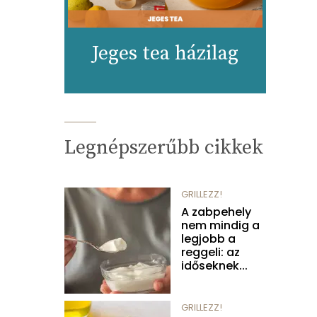
Jeges tea házilag
Legnépszerűbb cikkek
GRILLEZZ!
A zabpehely
nem mindig a
legjobb a
reggeli: az
időseknek...
GRILLEZZ!