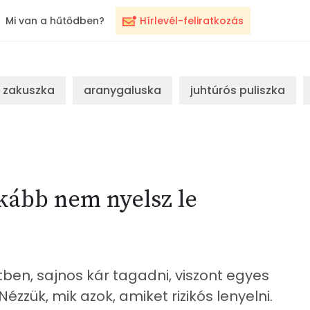
Mi van a hűtődben?
Hírlevél-feliratkozás
zakuszka
aranygaluska
juhtúrós puliszka
nkább nem nyelsz le
tben, sajnos kár tagadni, viszont egyes
ézzük, mik azok, amiket rizikós lenyelni.