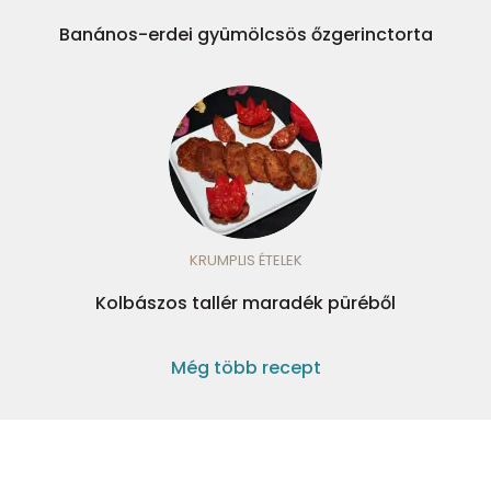
Banános-erdei gyümölcsös őzgerinctorta
KRUMPLIS ÉTELEK
Kolbászos tallér maradék püréből
Még több recept