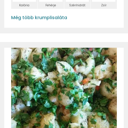
Kalória
Fehérje
Szénhidrát
Zsír
Még több krumplisaláta