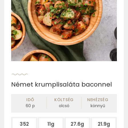
Német krumplisaláta baconnel
IDŐ
KÖLTSÉG
NEHÉZSÉG
60
p
olcsó
könnyű
352
11g
27.6g
21.9g