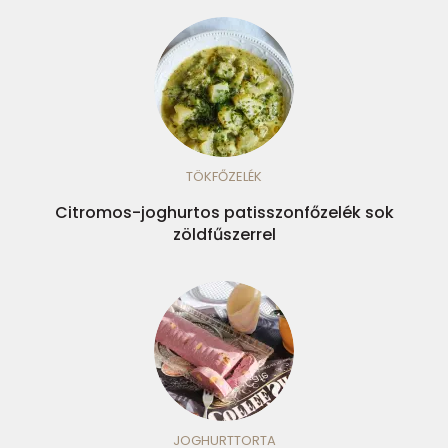
TÖKFŐZELÉK
Citromos-joghurtos patisszonfőzelék sok
zöldfűszerrel
JOGHURTTORTA