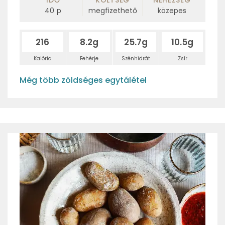
40
p
megfizethető
közepes
216
8.2g
25.7g
10.5g
Kalória
Fehérje
Szénhidrát
Zsír
Még több zöldséges egytálétel