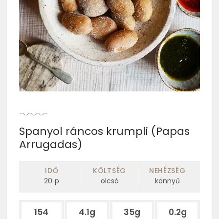
Spanyol ráncos krumpli (Papas
Arrugadas)
IDŐ
KÖLTSÉG
NEHÉZSÉG
20
p
olcsó
könnyű
154
4.1g
35g
0.2g