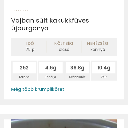
Vajban sült kakukkfüves
újburgonya
IDŐ
KÖLTSÉG
NEHÉZSÉG
75
p
olcsó
könnyű
252
4.6g
36.8g
10.4g
Kalória
Fehérje
Szénhidrát
Zsír
Még több krumpliköret