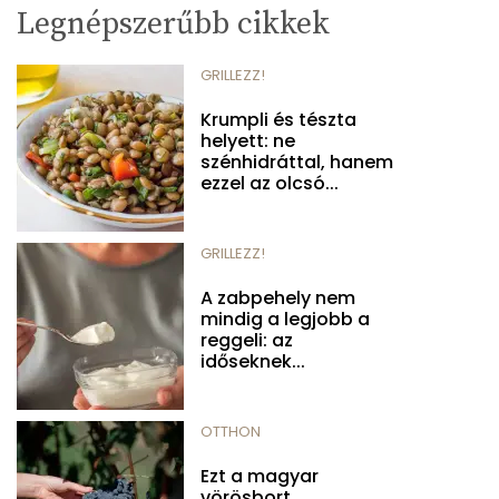
Legnépszerűbb cikkek
GRILLEZZ!
Krumpli és tészta
helyett: ne
szénhidráttal, hanem
ezzel az olcsó...
GRILLEZZ!
A zabpehely nem
mindig a legjobb a
reggeli: az
időseknek...
OTTHON
Ezt a magyar
vörösbort