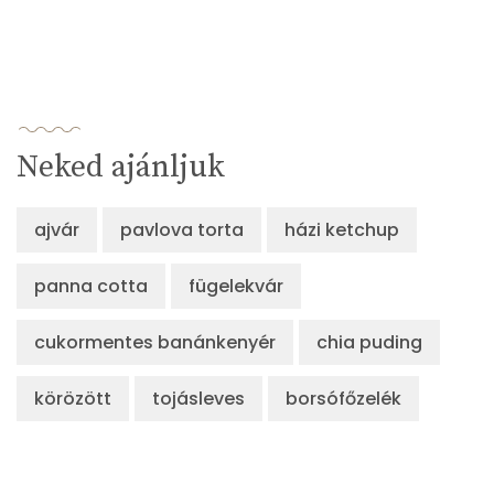
Neked ajánljuk
ajvár
pavlova torta
házi ketchup
panna cotta
fügelekvár
cukormentes banánkenyér
chia puding
körözött
tojásleves
borsófőzelék