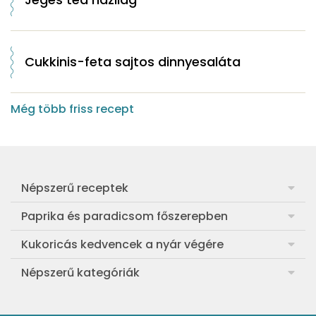
Cukkinis-feta sajtos dinnyesaláta
Még több friss recept
Népszerű receptek
Frankfurti leves
Paprika és paradicsom főszerepben
Egyszerű muffin
Pan con Tomate
Kukoricás kedvencek a nyár végére
Aranygaluska
Paradicsom és paprika eltevése télre
Legfinomabb főtt kukorica
Népszerű kategóriák
Egyszerű paradicsomleves
Mézes-mascarponés sült paradicsom
Ropogós kukoricás fritters
Ebéd receptek
Egyszerű krumplifőzelék