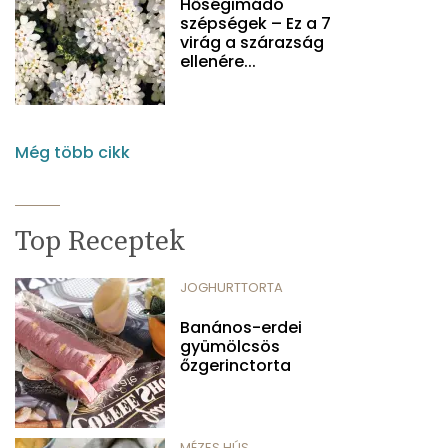
Hőségimádó
szépségek – Ez a 7
virág a szárazság
ellenére...
Még több cikk
Top Receptek
JOGHURTTORTA
Banános-erdei
gyümölcsös
őzgerinctorta
MÉZES HÚS