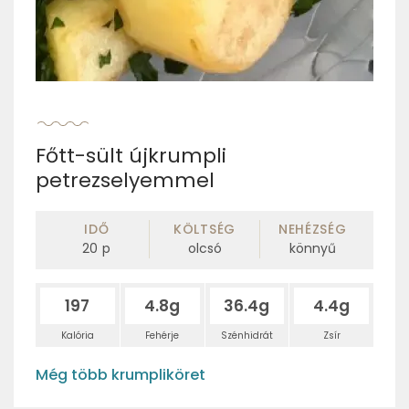
Főtt-sült újkrumpli
petrezselyemmel
IDŐ
KÖLTSÉG
NEHÉZSÉG
20
p
olcsó
könnyű
197
4.8g
36.4g
4.4g
Kalória
Fehérje
Szénhidrát
Zsír
Még több krumpliköret