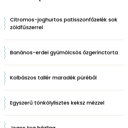
Citromos-joghurtos patisszonfőzelék sok
zöldfűszerrel
Banános-erdei gyümölcsös őzgerinctorta
Kolbászos tallér maradék püréből
Egyszerű tönkölylisztes keksz mézzel
Jeges tea házilag