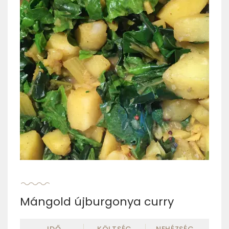
Mángold újburgonya curry
IDŐ
KÖLTSÉG
NEHÉZSÉG