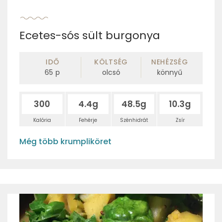
Ecetes-sós sült burgonya
IDŐ
KÖLTSÉG
NEHÉZSÉG
65
p
olcsó
könnyű
300
4.4g
48.5g
10.3g
Kalória
Fehérje
Szénhidrát
Zsír
Még több krumpliköret