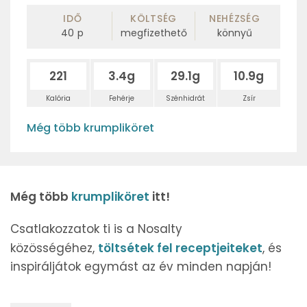
IDŐ
KÖLTSÉG
NEHÉZSÉG
40
p
megfizethető
könnyű
221
3.4g
29.1g
10.9g
Kalória
Fehérje
Szénhidrát
Zsír
Még több krumpliköret
Még több
krumpliköret
itt!
Csatlakozzatok ti is a Nosalty
közösségéhez,
töltsétek fel receptjeiteket
, és
inspiráljátok egymást az év minden napján!