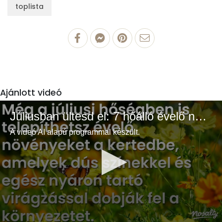
toplista
Ajánlott videó
Júliusban ültesd el: 7 hőálló évelő növény a színes és buja kertért
A videó AI alapú programmal készült.