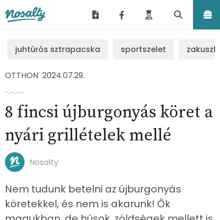
Nosalty
juhtúrós sztrapacska
sportszelet
zakuszk
OTTHON
2024.07.29.
8 fincsi újburgonyás köret a
nyári grillételek mellé
Nosalty
Nem tudunk betelni az újburgonyás
köretekkel, és nem is akarunk! Ők
magukban, de húsok, zöldségek mellett is