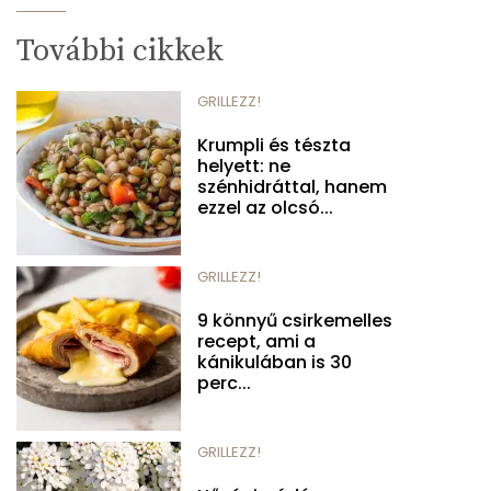
További cikkek
GRILLEZZ!
Krumpli és tészta
helyett: ne
szénhidráttal, hanem
ezzel az olcsó...
GRILLEZZ!
9 könnyű csirkemelles
recept, ami a
kánikulában is 30
perc...
GRILLEZZ!