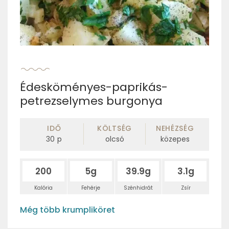
Édesköményes-paprikás-
petrezselymes burgonya
IDŐ
KÖLTSÉG
NEHÉZSÉG
30
p
olcsó
közepes
200
5g
39.9g
3.1g
Kalória
Fehérje
Szénhidrát
Zsír
Még több krumpliköret