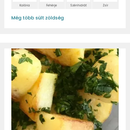
Kalória
Fehérje
Szénhidrát
Zsír
Még több sült zöldség