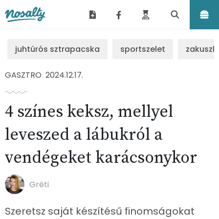
Nosalty
juhtúrós sztrapacska
sportszelet
zakuszk
GASZTRO
2024.12.17.
4 színes keksz, mellyel
leveszed a lábukról a
vendégeket karácsonykor
Gréti
Szeretsz saját készítésű finomságokat