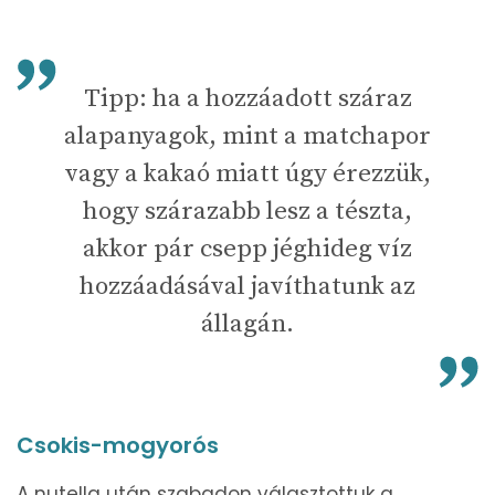
Tipp: ha a hozzáadott száraz
alapanyagok, mint a matchapor
vagy a kakaó miatt úgy érezzük,
hogy szárazabb lesz a tészta,
akkor pár csepp jéghideg víz
hozzáadásával javíthatunk az
állagán.
Csokis-mogyorós
A nutella után szabadon választottuk a