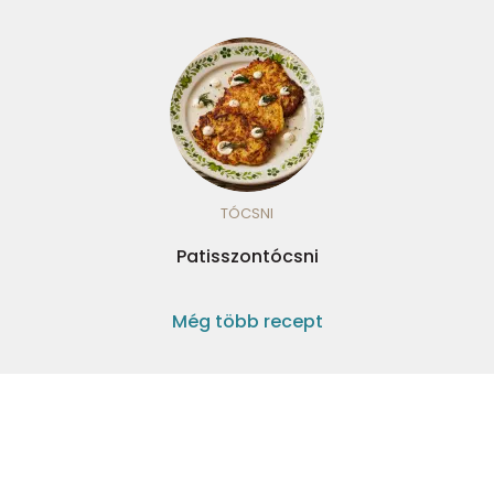
TÓCSNI
Patisszontócsni
Még több recept