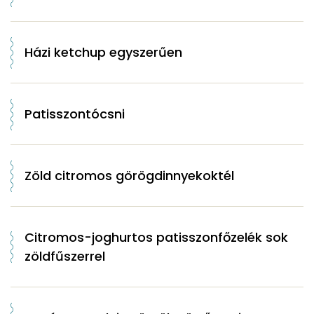
Házi ketchup egyszerűen
Patisszontócsni
Zöld citromos görögdinnyekoktél
Citromos-joghurtos patisszonfőzelék sok
zöldfűszerrel