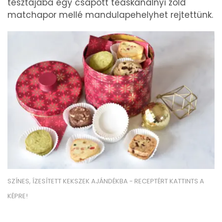
tésztájába egy csapott teáskanálnyi zöld
matchapor mellé mandulapehelyhet rejtettünk.
SZÍNES, ÍZESÍTETT KEKSZEK AJÁNDÉKBA - RECEPTÉRT KATTINTS A
KÉPRE!