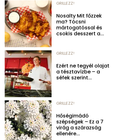
GRILLEZZ!
Nosalty Mit főzzek
ma? Tócsni
mártogatóssal és
csokis desszert a...
GRILLEZZ!
Ezért ne tegyél olajat
a tésztavízbe – a
séfek szerint...
GRILLEZZ!
Hőségimádó
szépségek – Ez a 7
virág a szárazság
ellenére...