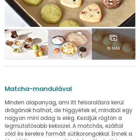
15 fotó
Matcha-mandulával
Minden alapanyag, ami itt felsorolásra kerül
drágának hathat, de higgyétek el, mindből egy
nagyon mini adag is elég. Kezdjük rögtön a
legmutatósabb keksszel. A matchás, ezáltal
zöld és kerekre formált sütikorongokkal. Ennek a