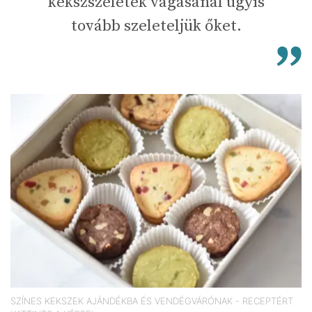
kekszszeletek vágásánál úgyis
tovább szeleteljük őket.
SZÍNES KEKSZEK AJÁNDÉKBA ÉS VENDÉGVÁRÓNAK - RECEPTÉRT