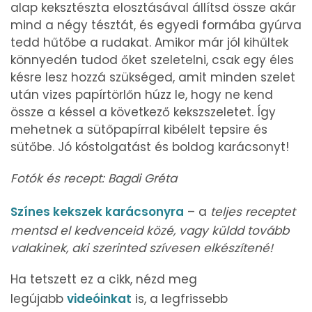
alap keksztészta elosztásával állítsd össze akár
mind a négy tésztát, és egyedi formába gyúrva
tedd hűtőbe a rudakat. Amikor már jól kihűltek
könnyedén tudod őket szeletelni, csak egy éles
késre lesz hozzá szükséged, amit minden szelet
után vizes papírtörlőn húzz le, hogy ne kend
össze a késsel a következő kekszszeletet. Így
mehetnek a sütőpapírral kibélelt tepsire és
sütőbe. Jó kóstolgatást és boldog karácsonyt!
Fotók és recept: Bagdi Gréta
Színes kekszek karácsonyra
– a
teljes receptet
mentsd el kedvenceid közé, vagy küldd tovább
valakinek, aki szerinted szívesen elkészítené!
Ha tetszett ez a cikk, nézd meg
legújabb
videóinkat
is, a legfrissebb