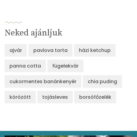
Neked ajánljuk
ajvár
pavlova torta
házi ketchup
panna cotta
fügelekvár
cukormentes banánkenyér
chia puding
körözött
tojásleves
borsófőzelék