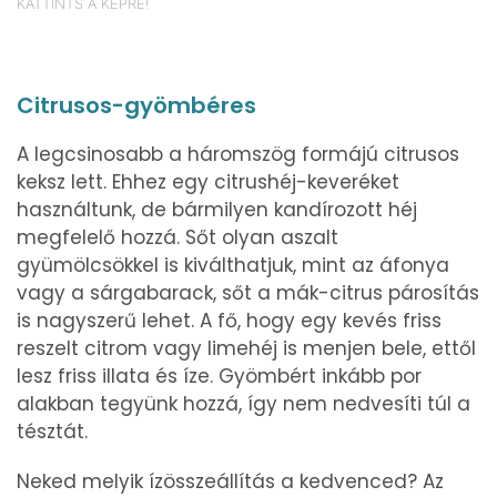
KATTINTS A KÉPRE!
Citrusos-gyömbéres
A legcsinosabb a háromszög formájú citrusos
keksz lett. Ehhez egy citrushéj-keveréket
használtunk, de bármilyen kandírozott héj
megfelelő hozzá. Sőt olyan aszalt
gyümölcsökkel is kiválthatjuk, mint az áfonya
vagy a sárgabarack, sőt a mák-citrus párosítás
is nagyszerű lehet. A fő, hogy egy kevés friss
reszelt citrom vagy limehéj is menjen bele, ettől
lesz friss illata és íze. Gyömbért inkább por
alakban tegyünk hozzá, így nem nedvesíti túl a
tésztát.
Neked melyik ízösszeállítás a kedvenced? Az