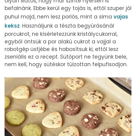
olyan illatos, hogy már szinte nyersen is
befalnánk. Ebbe kerül egy tojás is, ettől szuper jól
puhul majd, nem lesz porlós, mint a sima
vajas
keksz
. Használjunk a tészta begyúrásánál
porcukrot, ne kísérletezzünk kristálycukorral,
egyből öntsük a por alakú cukrot a vajjal a
robotgép üstjébe és habosítsuk ki, ettől lesz
zseniális ez a recept. Sütőport ne tegyünk bele,
nem kell, hogy sütéskor túlzottan felpufisodjon.