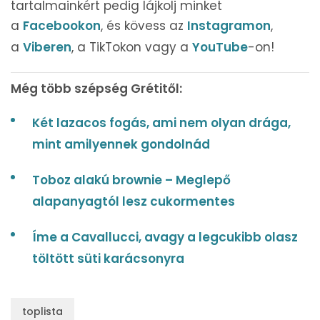
tartalmainkért pedig lájkolj minket
a
Facebookon
, és kövess az
Instagramon
,
a
Viberen
, a TikTokon vagy a
YouTube
-on!
Még több szépség Grétitől:
Két lazacos fogás, ami nem olyan drága,
mint amilyennek gondolnád
Toboz alakú brownie – Meglepő
alapanyagtól lesz cukormentes
Íme a Cavallucci, avagy a legcukibb olasz
töltött süti karácsonyra
toplista