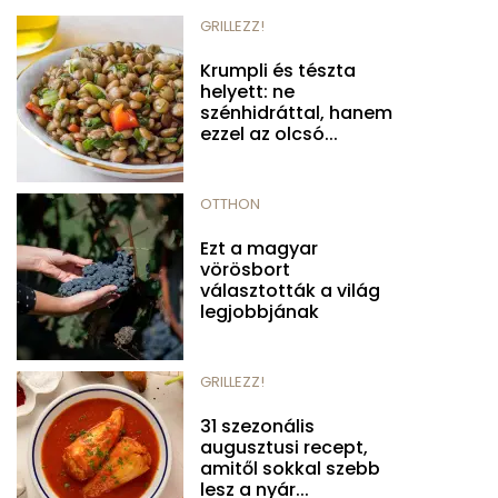
GRILLEZZ!
Krumpli és tészta
helyett: ne
szénhidráttal, hanem
ezzel az olcsó...
OTTHON
Ezt a magyar
vörösbort
választották a világ
legjobbjának
GRILLEZZ!
31 szezonális
augusztusi recept,
amitől sokkal szebb
lesz a nyár...