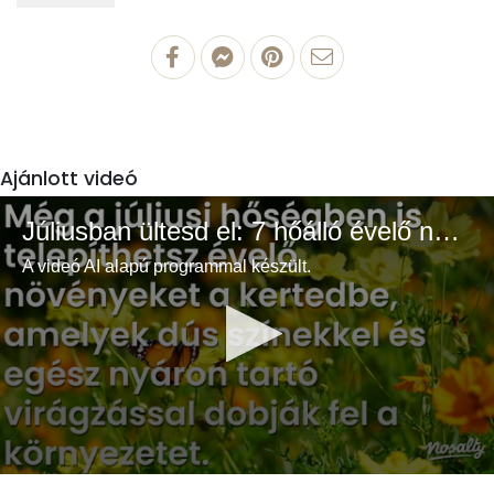
Ajánlott videó
Júliusban ültesd el: 7 hőálló évelő növény a színes és buja kertért
A videó AI alapú programmal készült.
0