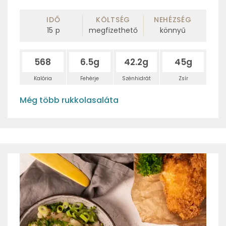
IDŐ
KÖLTSÉG
NEHÉZSÉG
15
p
megfizethető
könnyű
568
6.5g
42.2g
45g
Kalória
Fehérje
Szénhidrát
Zsír
Még több rukkolasaláta