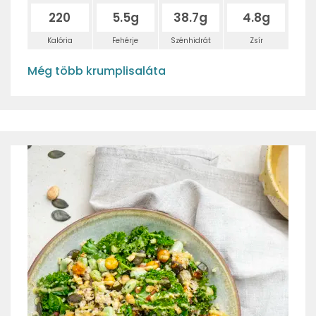
220
5.5g
38.7g
4.8g
Kalória
Fehérje
Szénhidrát
Zsír
Még több krumplisaláta