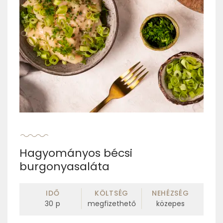
Hagyományos bécsi
burgonyasaláta
IDŐ
KÖLTSÉG
NEHÉZSÉG
30
p
megfizethető
közepes