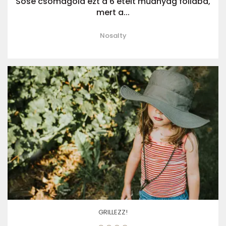
Sose csomagold ezt a 6 ételt műanyag fóliába,
mert a...
Nosalty
GRILLEZZ!