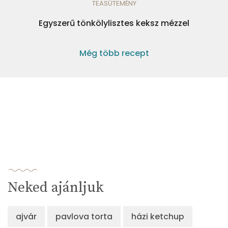
TEASÜTEMÉNY
Egyszerű tönkölylisztes keksz mézzel
Még több recept
Neked ajánljuk
ajvár
pavlova torta
házi ketchup