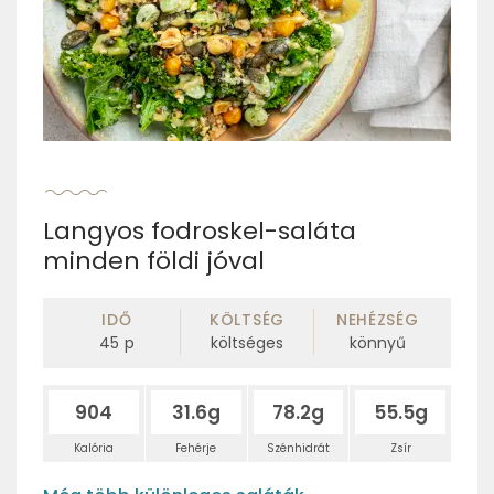
Langyos fodroskel-saláta
minden földi jóval
IDŐ
KÖLTSÉG
NEHÉZSÉG
45
p
költséges
könnyű
904
31.6g
78.2g
55.5g
Kalória
Fehérje
Szénhidrát
Zsír