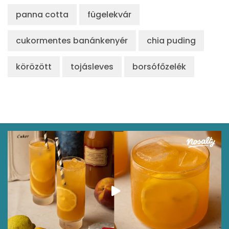
panna cotta
fügelekvár
cukormentes banánkenyér
chia puding
körözött
tojásleves
borsófőzelék