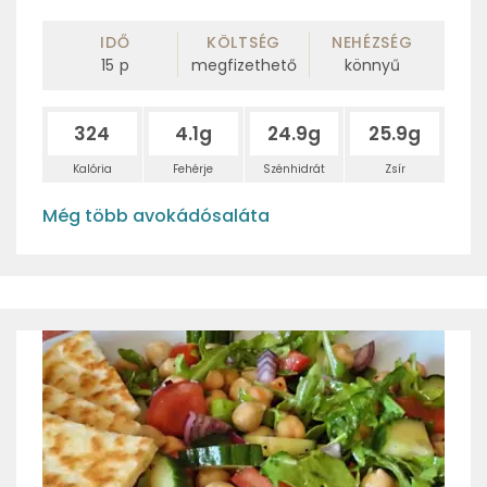
IDŐ
KÖLTSÉG
NEHÉZSÉG
15
p
megfizethető
könnyű
324
4.1g
24.9g
25.9g
Kalória
Fehérje
Szénhidrát
Zsír
Még több avokádósaláta