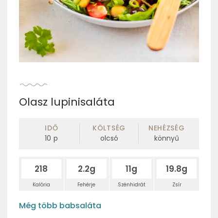
Olasz lupinisaláta
IDŐ
KÖLTSÉG
NEHÉZSÉG
10
p
olcsó
könnyű
218
2.2g
11g
19.8g
Kalória
Fehérje
Szénhidrát
Zsír
Még több babsaláta