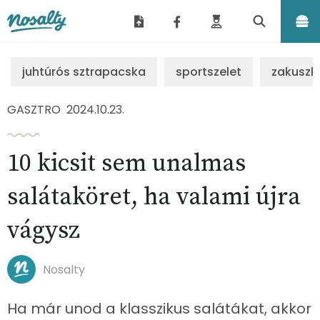
Nosalty
juhtúrós sztrapacska
sportszelet
zakuszk
GASZTRO
2024.10.23.
10 kicsit sem unalmas
salátaköret, ha valami újra
vágysz
Nosalty
Ha már unod a klasszikus salátákat, akkor