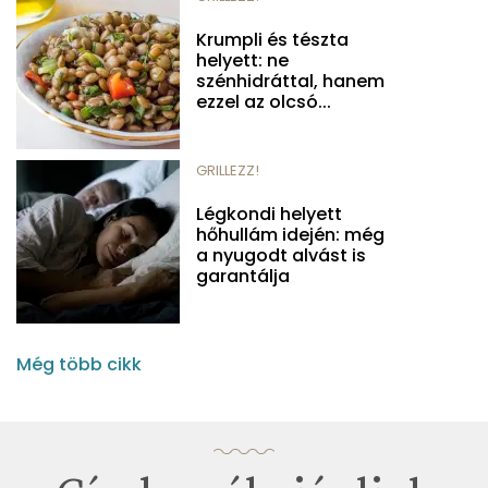
Krumpli és tészta
helyett: ne
szénhidráttal, hanem
ezzel az olcsó...
GRILLEZZ!
Légkondi helyett
hőhullám idején: még
a nyugodt alvást is
garantálja
Még több cikk