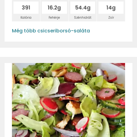
391
16.2g
54.4g
14g
Kalória
Fehérje
Szénhidrát
Zsír
Még több csicseriborsó-saláta