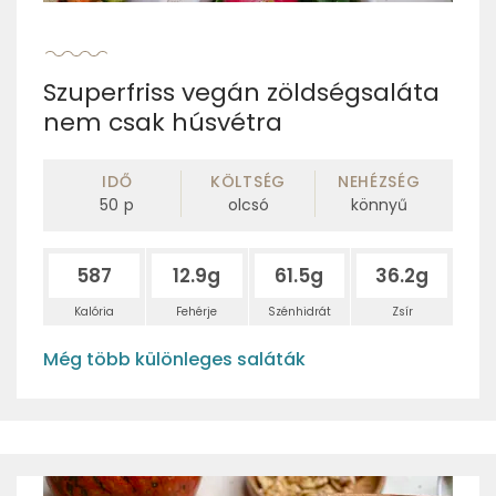
Szuperfriss vegán zöldségsaláta
nem csak húsvétra
IDŐ
KÖLTSÉG
NEHÉZSÉG
50
p
olcsó
könnyű
587
12.9g
61.5g
36.2g
Kalória
Fehérje
Szénhidrát
Zsír
Még több különleges saláták