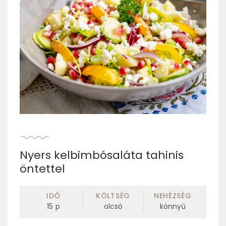
Nyers kelbimbósaláta tahinis
öntettel
IDŐ
KÖLTSÉG
NEHÉZSÉG
15
p
olcsó
könnyű