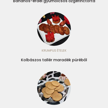
Banános-erdei gyümölcsös őzgerinctorta
KRUMPLIS ÉTELEK
Kolbászos tallér maradék püréből