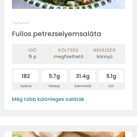
Fullos petrezselyemsaláta
IDŐ
KÖLTSÉG
NEHÉZSÉG
15
p
megfizethető
könnyű
182
5.7g
31.4g
5.1g
Kalória
Fehérje
Szénhidrát
Zsír
Még több különleges saláták