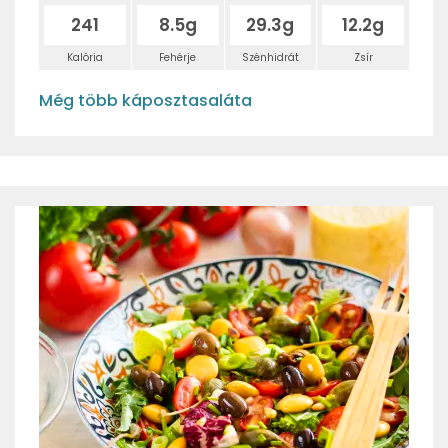
241
8.5g
29.3g
12.2g
Kalória
Fehérje
Szénhidrát
Zsír
Még több káposztasaláta