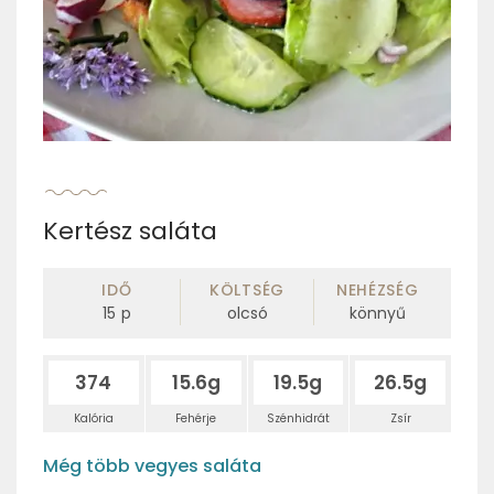
Kertész saláta
IDŐ
KÖLTSÉG
NEHÉZSÉG
15
p
olcsó
könnyű
374
15.6g
19.5g
26.5g
Kalória
Fehérje
Szénhidrát
Zsír
Még több vegyes saláta