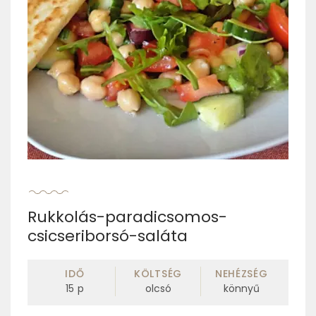
Rukkolás-paradicsomos-
csicseriborsó-saláta
IDŐ
KÖLTSÉG
NEHÉZSÉG
15
p
olcsó
könnyű