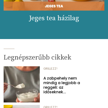
Jeges tea házilag
Legnépszerűbb cikkek
GRILLEZZ!
A zabpehely nem
mindig a legjobb a
reggeli: az
időseknek...
GRILLEZZ!