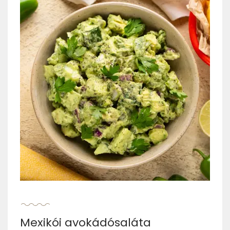
Mexikói avokádósaláta