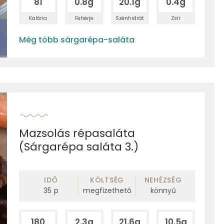
81
0.8g
20.1g
0.4g
Kalória
Fehérje
Szénhidrát
Zsír
Még több sárgarépa-saláta
Mazsolás répasaláta
(Sárgarépa saláta 3.)
IDŐ
KÖLTSÉG
NEHÉZSÉG
35
p
megfizethető
könnyű
180
2.3g
21.6g
10.5g