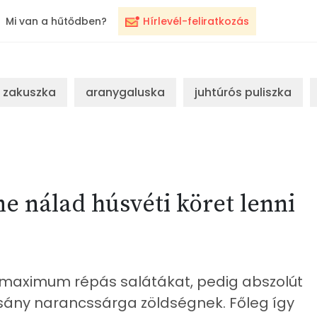
Mi van a hűtődben?
Hírlevél-feliratkozás
zakuszka
aranygaluska
juhtúrós puliszka
ne nálad húsvéti köret lenni
 maximum répás salátákat, pedig abszolút
sány narancssárga zöldségnek. Főleg így