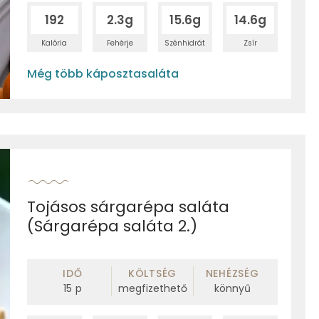
192
2.3g
15.6g
14.6g
Kalória
Fehérje
Szénhidrát
Zsír
Még több káposztasaláta
Tojásos sárgarépa saláta
(Sárgarépa saláta 2.)
IDŐ
KÖLTSÉG
NEHÉZSÉG
15
p
megfizethető
könnyű