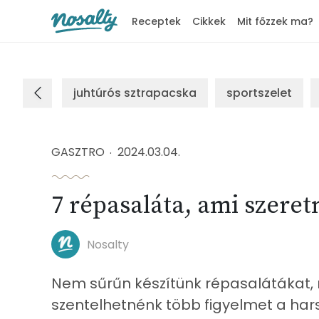
Receptek
Cikkek
Mit főzzek ma?
Nosalty
juhtúrós sztrapacska
sportszelet
GASZTRO
2024.03.04.
7 répasaláta, ami szeret
Nosalty
Nem sűrűn készítünk répasalátákat,
szentelhetnénk több figyelmet a har