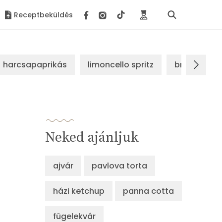
Receptbeküldés
harcsapaprikás
limoncello spritz
brassói sz
Neked ajánljuk
ajvár
pavlova torta
házi ketchup
panna cotta
fügelekvár