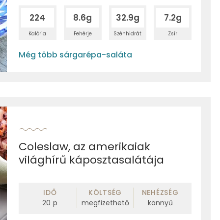
224
8.6g
32.9g
7.2g
Kalória
Fehérje
Szénhidrát
Zsír
Még több sárgarépa-saláta
Coleslaw, az amerikaiak
világhírű káposztasalátája
IDŐ
KÖLTSÉG
NEHÉZSÉG
20
p
megfizethető
könnyű