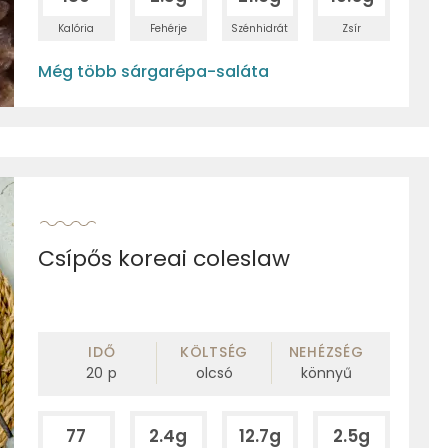
Kalória
Fehérje
Szénhidrát
Zsír
Még több sárgarépa-saláta
Csípős koreai coleslaw
IDŐ
KÖLTSÉG
NEHÉZSÉG
20
p
olcsó
könnyű
77
2.4g
12.7g
2.5g