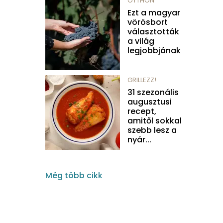
OTTHON
Ezt a magyar
vörösbort
választották
a világ
legjobbjának
GRILLEZZ!
31 szezonális
augusztusi
recept,
amitől sokkal
szebb lesz a
nyár...
Még több cikk