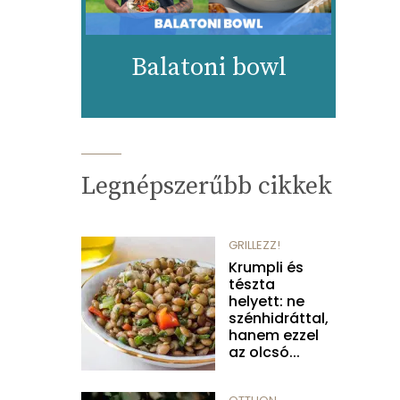
Balatoni bowl
Legnépszerűbb cikkek
GRILLEZZ!
Krumpli és
tészta
helyett: ne
szénhidráttal,
hanem ezzel
az olcsó...