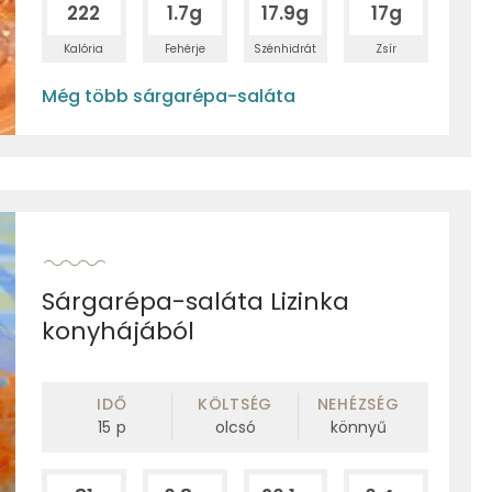
222
1.7g
17.9g
17g
Kalória
Fehérje
Szénhidrát
Zsír
Még több sárgarépa-saláta
Sárgarépa-saláta Lizinka
konyhájából
IDŐ
KÖLTSÉG
NEHÉZSÉG
15
p
olcsó
könnyű