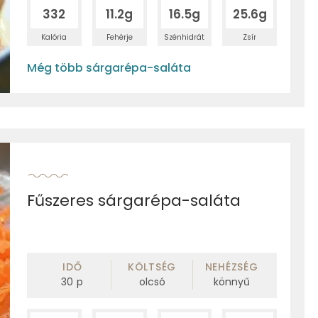
332
11.2g
16.5g
25.6g
Kalória
Fehérje
Szénhidrát
Zsír
Még több sárgarépa-saláta
Fűszeres sárgarépa-saláta
IDŐ
KÖLTSÉG
NEHÉZSÉG
30
p
olcsó
könnyű