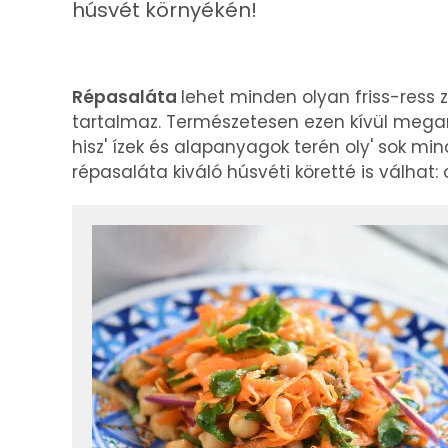
húsvét környékén!
Répasaláta
lehet minden olyan friss-ress 
tartalmaz. Természetesen ezen kívül mega
hisz' ízek és alapanyagok terén oly' sok m
répasaláta kiváló húsvéti köretté is válhat