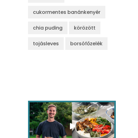
cukormentes banánkenyér
chia puding
körözött
tojásleves
borsófőzelék