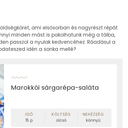
zöldségköret, ami elsősorban és nagyrészt répát
nnyi minden mást is pakolhatunk még a tálba,
inden passzol a nyulak kedvencéhez. Ráadásul a
: odateszed idén a sonka mellé?
Marokkói sárgarépa-saláta
IDŐ
KÖLTSÉG
NEHÉZSÉG
15
p
olcsó
könnyű