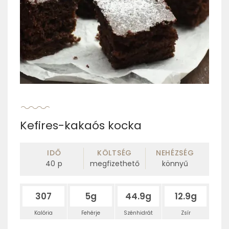
Kefires-kakaós kocka
IDŐ
KÖLTSÉG
NEHÉZSÉG
40
p
megfizethető
könnyű
307
5g
44.9g
12.9g
Kalória
Fehérje
Szénhidrát
Zsír