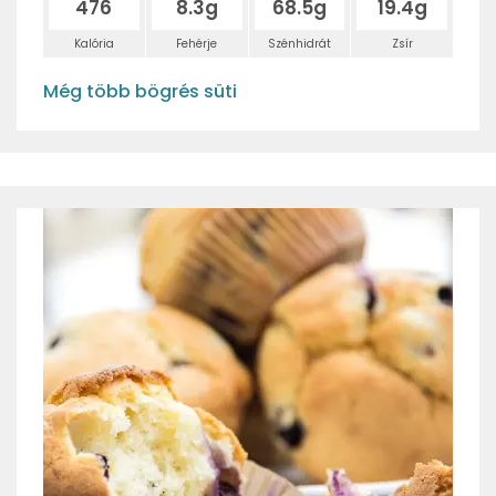
476
8.3g
68.5g
19.4g
Kalória
Fehérje
Szénhidrát
Zsír
Még több bögrés süti