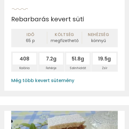
Rebarbarás kevert süti
IDŐ
KÖLTSÉG
NEHÉZSÉG
65
p
megfizethető
könnyű
408
7.2g
51.8g
19.5g
Kalória
Fehérje
Szénhidrát
Zsír
Még több kevert sütemény