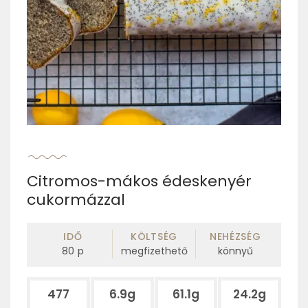
Citromos-mákos édeskenyér
cukormázzal
IDŐ
KÖLTSÉG
NEHÉZSÉG
80
p
megfizethető
könnyű
477
6.9g
61.1g
24.2g