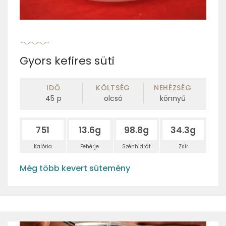
Gyors kefires süti
IDŐ
KÖLTSÉG
NEHÉZSÉG
45
p
olcsó
könnyű
751
13.6g
98.8g
34.3g
Kalória
Fehérje
Szénhidrát
Zsír
Még több kevert sütemény