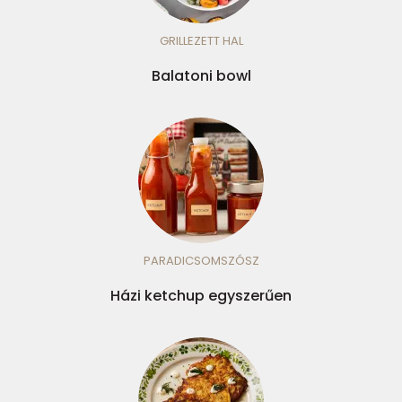
GRILLEZETT HAL
Balatoni bowl
PARADICSOMSZÓSZ
Házi ketchup egyszerűen