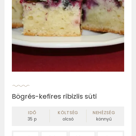
Bögrés-kefires ribizlis süti
IDŐ
KÖLTSÉG
NEHÉZSÉG
35
p
olcsó
könnyű