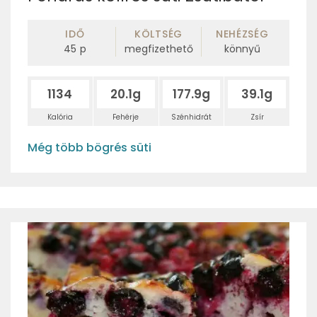
IDŐ
KÖLTSÉG
NEHÉZSÉG
45
p
megfizethető
könnyű
1134
20.1g
177.9g
39.1g
Kalória
Fehérje
Szénhidrát
Zsír
Még több bögrés süti