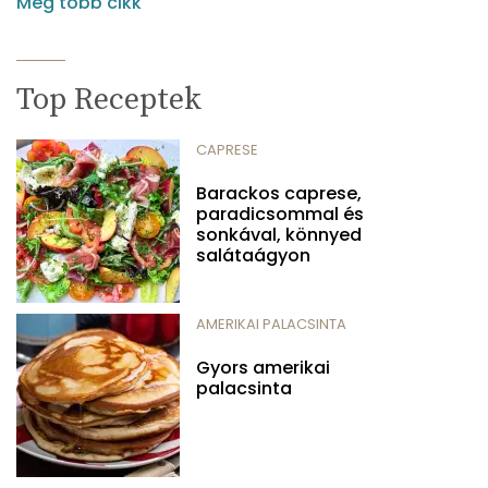
Még több cikk
Top Receptek
CAPRESE
Barackos caprese,
paradicsommal és
sonkával, könnyed
salátaágyon
AMERIKAI PALACSINTA
Gyors amerikai
palacsinta