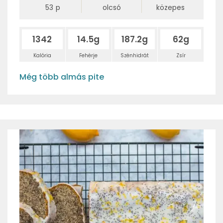
53
p
olcsó
közepes
1342
14.5g
187.2g
62g
Kalória
Fehérje
Szénhidrát
Zsír
Még több almás pite