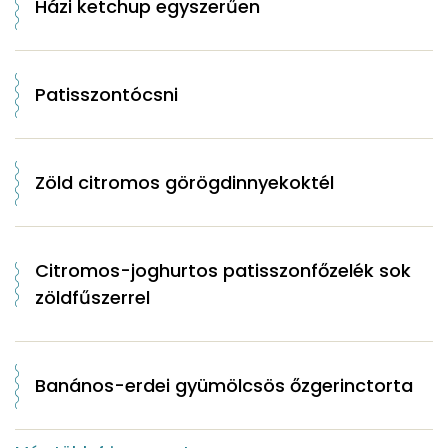
Házi ketchup egyszerűen
Patisszontócsni
Zöld citromos görögdinnyekoktél
Citromos-joghurtos patisszonfőzelék sok
zöldfűszerrel
Banános-erdei gyümölcsös őzgerinctorta