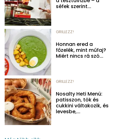
a tésztavízbe – a
séfek szerint...
GRILLEZZ!
Honnan ered a
főzelék, mint műfaj?
Miért nincs rá szó...
GRILLEZZ!
Nosalty Heti Menü:
patisszon, tök és
cukkini váltakozik, és
levesbe,...