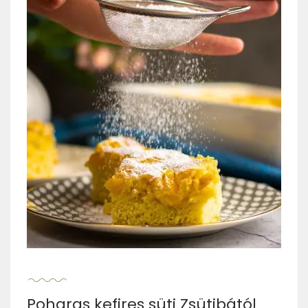
Poharas kefires süti Zsütibától