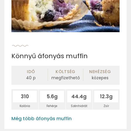
Könnyű áfonyás muffin
IDŐ
KÖLTSÉG
NEHÉZSÉG
40
p
megfizethető
közepes
310
5.6g
44.4g
12.3g
Kalória
Fehérje
Szénhidrát
Zsír
Még több áfonyás muffin