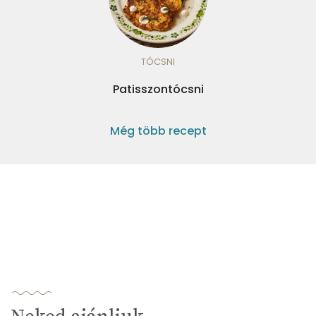
TÓCSNI
Patisszontócsni
Még több recept