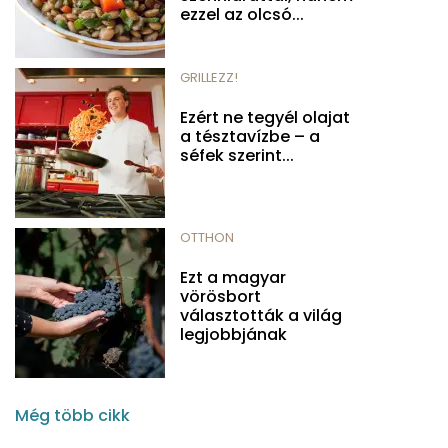
ezzel az olcsó...
GRILLEZZ!
Ezért ne tegyél olajat
a tésztavízbe – a
séfek szerint...
OTTHON
Ezt a magyar
vörösbort
választották a világ
legjobbjának
Még több cikk