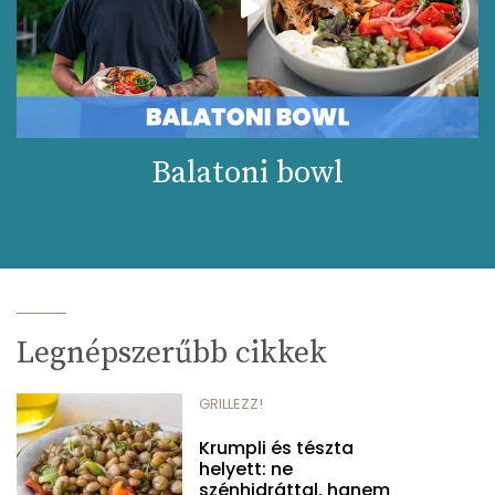
Balatoni bowl
Legnépszerűbb cikkek
GRILLEZZ!
Krumpli és tészta
helyett: ne
szénhidráttal, hanem