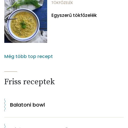
TÖKFŐZELÉK
Egyszerű tökfőzelék
Még több top recept
Friss receptek
Balatoni bowl