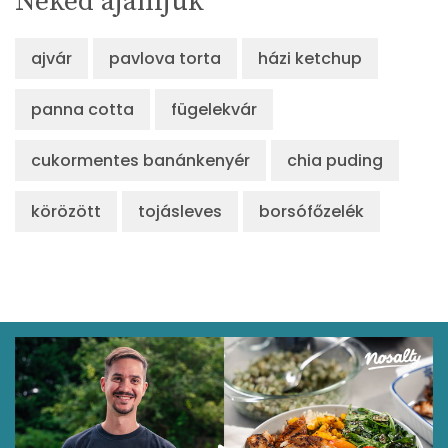
Neked ajánljuk
ajvár
pavlova torta
házi ketchup
panna cotta
fügelekvár
cukormentes banánkenyér
chia puding
körözött
tojásleves
borsófőzelék