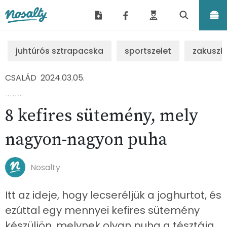
Nosalty
juhtúrós sztrapacska
sportszelet
zakuszk
CSALÁD
2024.03.05.
8 kefires sütemény, mely
nagyon-nagyon puha
Nosalty
Itt az ideje, hogy lecseréljük a joghurtot, és
ezúttal egy mennyei kefires sütemény
készüljön, melynek olyan puha a tésztája,