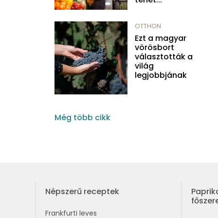
OTTHON
Ezt a magyar
vörösbort
választották a
világ
legjobbjának
Még több cikk
Népszerű receptek
Paprik
fősze
Frankfurti leves