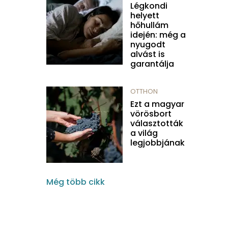
Légkondi
helyett
hőhullám
idején: még a
nyugodt
alvást is
garantálja
OTTHON
Ezt a magyar
vörösbort
választották
a világ
legjobbjának
Még több cikk