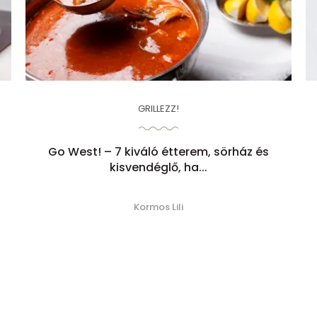
GRILLEZZ!
Go West! – 7 kiváló étterem, sörház és
n
kisvendéglő, ha...
Kormos Lili