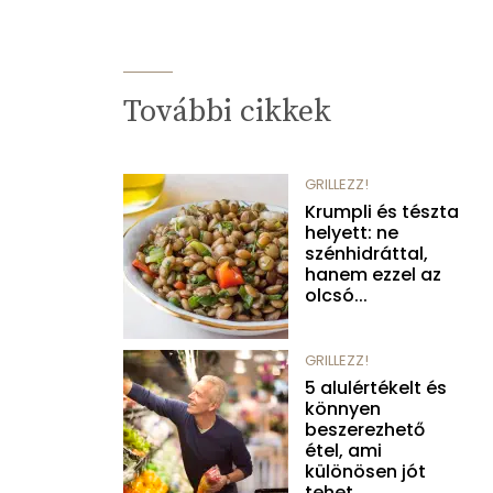
További cikkek
GRILLEZZ!
Krumpli és tészta
helyett: ne
szénhidráttal,
hanem ezzel az
olcsó...
GRILLEZZ!
5 alulértékelt és
könnyen
beszerezhető
étel, ami
különösen jót
tehet...