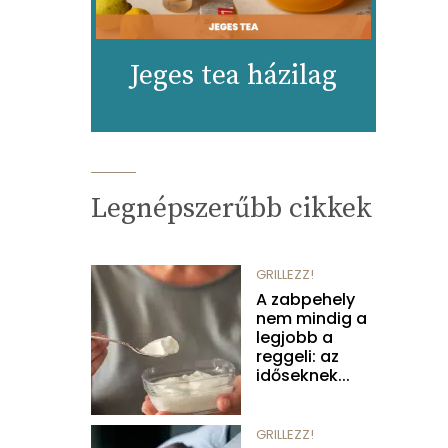
Jeges tea házilag
Legnépszerűbb cikkek
GRILLEZZ!
A zabpehely
nem mindig a
legjobb a
reggeli: az
időseknek...
GRILLEZZ!