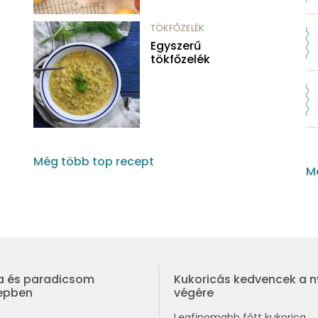
TÖKFŐZELÉK
Egyszerű
tökfőzelék
Még több top recept
Mé
a és paradicsom
Kukoricás kedvencek a n
repben
végére
Legfinomabb főtt kukorica