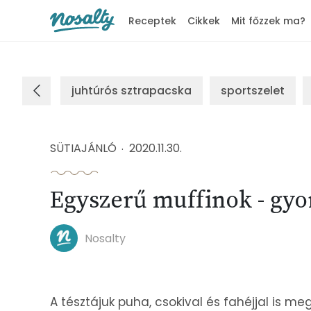
Receptek
Cikkek
Mit főzzek ma?
Nosalty
juhtúrós sztrapacska
sportszelet
SÜTIAJÁNLÓ
2020.11.30.
Egyszerű muffinok - gyo
Nosalty
A tésztájuk puha, csokival és fahéjjal is me