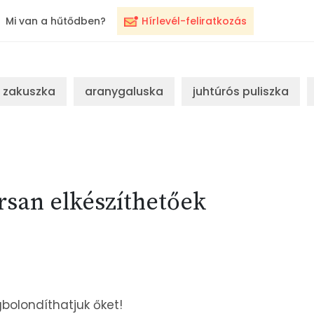
Mi van a hűtődben?
Hírlevél-feliratkozás
zakuszka
aranygaluska
juhtúrós puliszka
rsan elkészíthetőek
gbolondíthatjuk őket!