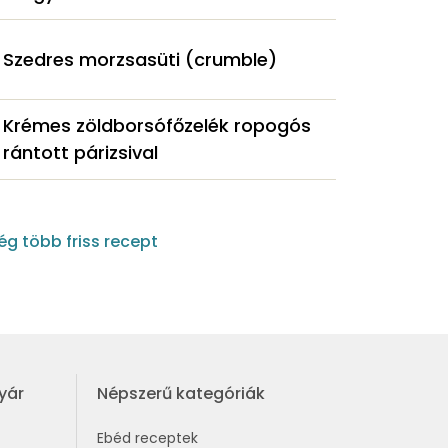
Szedres morzsasüti (crumble)
Krémes zöldborsófőzelék ropogós
rántott párizsival
g több friss recept
yár
Népszerű kategóriák
Ebéd receptek