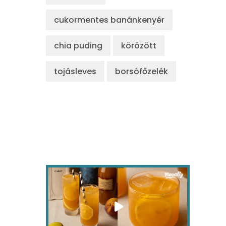
cukormentes banánkenyér
chia puding
körözött
tojásleves
borsófőzelék