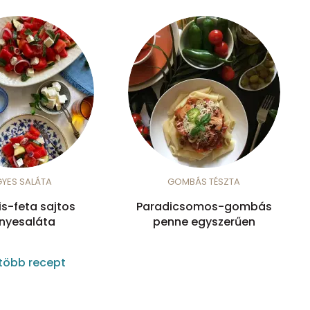
GYES SALÁTA
GOMBÁS TÉSZTA
is-feta sajtos
Paradicsomos-gombás
nyesaláta
penne egyszerűen
több recept