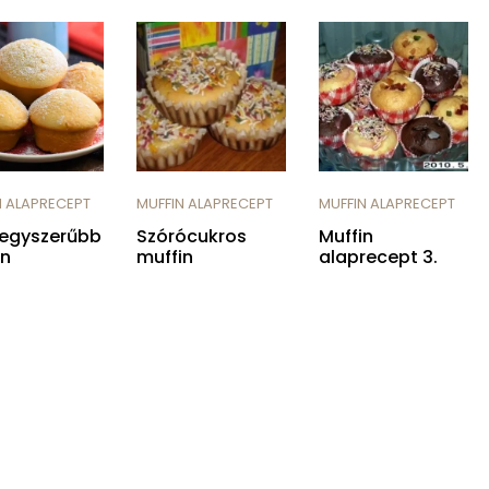
N ALAPRECEPT
MUFFIN ALAPRECEPT
MUFFIN ALAPRECEPT
gegyszerűbb
Szórócukros
Muffin
in
muffin
alaprecept 3.