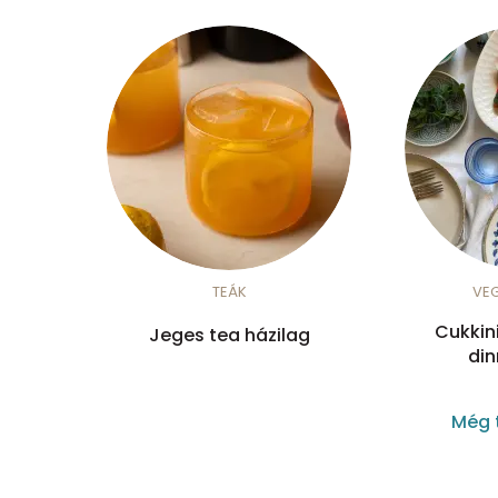
TEÁK
VE
Cukkin
Jeges tea házilag
din
Még 