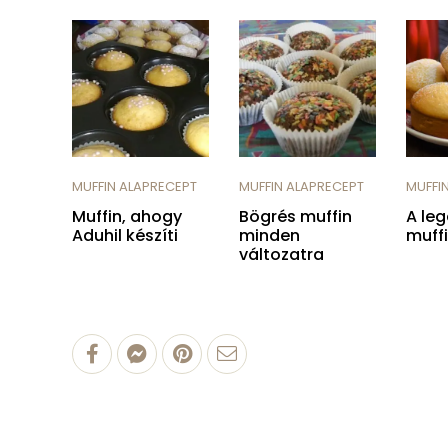
MUFFIN ALAPRECEPT
MUFFIN ALAPRECEPT
MUFFI
Muffin, ahogy
Bögrés muffin
A le
Aduhil készíti
minden
muff
változatra