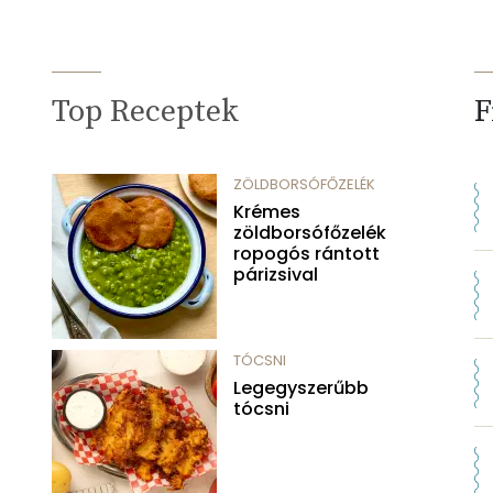
Top Receptek
F
ZÖLDBORSÓFŐZELÉK
Krémes
zöldborsófőzelék
ropogós rántott
párizsival
TÓCSNI
Legegyszerűbb
tócsni