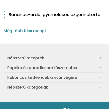
Banános-erdei gyümölcsös őzgerinctorta
Még több friss recept
Népszerű receptek
Frankfurti leves
Paprika és paradicsom főszerepben
Egyszerű muffin
Pan con Tomate
Kukoricás kedvencek a nyár végére
Aranygaluska
Paradicsom és paprika eltevése télre
Legfinomabb főtt kukorica
Népszerű kategóriák
Egyszerű paradicsomleves
Mézes-mascarponés sült paradicsom
Ropogós kukoricás fritters
Ebéd receptek
Egyszerű krumplifőzelék
Paradicsomos húsgombóc
Bang bang kukorica
Aprósütemények