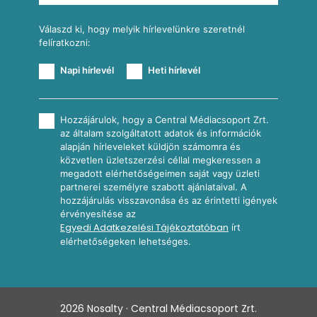
További receptkategóriák
Válaszd ki, hogy melyik hírlevelünkre szeretnél
felíratkozni:
Napi hírlevél
Heti hírlevél
Hozzájárulok, hogy a Central Médiacsoport Zrt.
az általam szolgáltatott adatok és információk
alapján hírleveleket küldjön számomra és
közvetlen üzletszerzési céllal megkeressen a
megadott elérhetőségeimen saját vagy üzleti
partnerei személyre szabott ajánlataival. A
hozzájárulás visszavonása és az érintetti igények
érvényesítése az
Egyedi Adatkezelési Tájékoztatóban
írt
elérhetőségeken lehetséges.
2026
Nosalty · Central Médiacsoport Zrt.