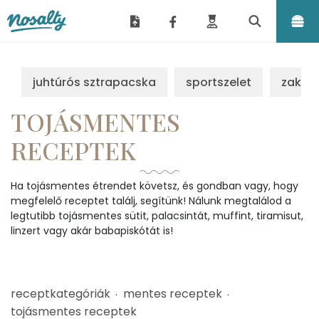
Nosalty
juhtúrós sztrapacska
sportszelet
zakus
TOJÁSMENTES
RECEPTEK
Ha tojásmentes étrendet követsz, és gondban vagy, hogy
megfelelő receptet találj, segítünk! Nálunk megtalálod a
legtutibb tojásmentes sütit, palacsintát, muffint, tiramisut,
linzert vagy akár babapiskótát is!
receptkategóriák
mentes receptek
tojásmentes receptek