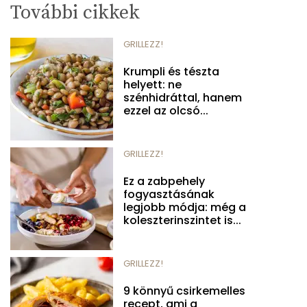
További cikkek
GRILLEZZ!
Krumpli és tészta
helyett: ne
szénhidráttal, hanem
ezzel az olcsó...
GRILLEZZ!
Ez a zabpehely
fogyasztásának
legjobb módja: még a
koleszterinszintet is...
GRILLEZZ!
9 könnyű csirkemelles
recept, ami a