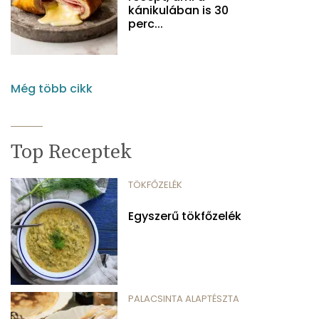
kánikulában is 30
perc...
Még több cikk
Top Receptek
TÖKFŐZELÉK
Egyszerű tökfőzelék
PALACSINTA ALAPTÉSZTA