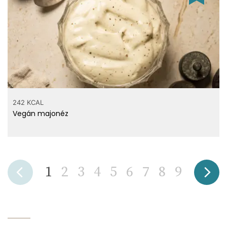
242 KCAL
Vegán majonéz
1
2
3
4
5
6
7
8
9