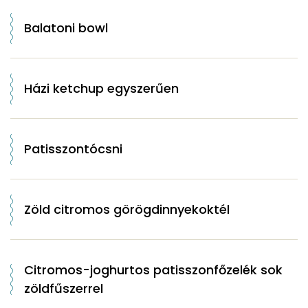
Balatoni bowl
Házi ketchup egyszerűen
Patisszontócsni
Zöld citromos görögdinnyekoktél
Citromos-joghurtos patisszonfőzelék sok
zöldfűszerrel