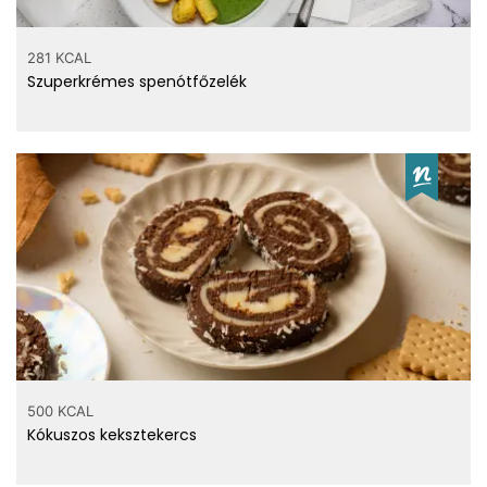
281 KCAL
Szuperkrémes spenótfőzelék
500 KCAL
Kókuszos keksztekercs